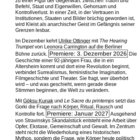
zu einer Figur der Gegenwart: zwischen Traum und
Befehl, Staat und Eigenwillen, Gehorsam und
Kontrollverlust. In einer Zeit, in der Vertrauen in
Institutionen, Staaten und Bilder brüchig geworden ist,
wird Kleist als anarchischer Geist im Gefängnis seiner
Grenzen lesbar.
Im Dezember kehrt
Ulrike Ottinger
mit
The ­Hearing
Trumpet
von Leonora Carrington auf die Berliner
Premiere: 3. Dezember 2026
Bühne zurück.
Die
Geschichte einer 92-jährigen Frau, die in ein
Altersheim kommt und dort eine Revolution beginnt,
verbindet Surrealismus, feministische Imagination,
Filmgeschichte und Theater. Sie fragt, wer überhört
wird – und was geschieht, wenn gerade diese
Stimmen beginnen, die Welt zu verändern.
Mit
Göksu Kunak
und
Le Sacre du printemps
setzt das
Gorki die Frage nach Körper, Ritual, Rausch und
Premiere: Januar 2027
Kontrolle fort.
Ausgehend
von Stravinskys Skandalstück entsteht eine Arbeit über
Opfer, Ekstase, Gemeinschaft und Gewalt. Im Zentrum
steht nicht die Wiederholung eines historischen
Mythos, sondern die Frage, wie Körper heute politisch