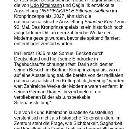
die von
Udo Kittelmann
und Çağla Ilk entwickelte
Ausstellung
UNSPEAKABLE Sittenausstellung
im
Kronprinzenpalais. 2027 jährt sich die
nationalsozialistische Ausstellung
Entartete Kunst
zum
90. Mal. Das Kronprinzenpalais ist ein historisch hoch
aufgeladener Ort, an dem zahlreiche Werke der
Moderne gezeigt wurden, bevor sie später diffamiert,
entfernt oder zerstört wurden.
Im Herbst 1936 reiste Samuel Beckett durch
Deutschland und hielt seine Eindrücke in
Tagebuchaufzeichnungen fest. Darin schildert er
seinen Besuch im Berliner Kronprinzenpalais, wo er
auf eine Ausstellung traf, die bereits von der radikalen
nationalsozialistischen Kulturpolitik „bereinigt“ worden
war: Zahlreiche Werke der Moderne waren entfernt. In
seinen German Diaries bezeichnete er die
verbliebenen Bilder als „unspeakable
Sittenausstellung“.
Die von Ilk und Kittelmann kuratierte Ausstellung
versteht sich nicht als historische Rekonstruktion. Im
Zentrum steht die Frage, wie Sichtbarkeit, Sagbarkeit
und künstlerische Freiheit politisch hergestellt werden