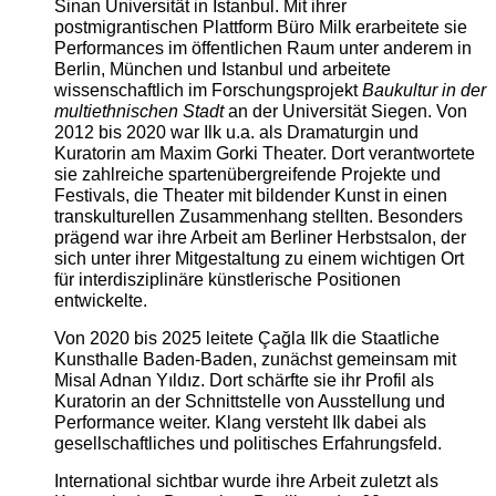
Sinan Universität in Istanbul. Mit ihrer
postmigrantischen Plattform Büro Milk erarbeitete sie
Performances im öffentlichen Raum unter anderem in
Berlin, München und Istanbul und arbeitete
wissenschaftlich im Forschungsprojekt
Baukultur in der
multiethnischen Stadt
an der Universität Siegen. Von
2012 bis 2020 war Ilk u.a. als Dramaturgin und
Kuratorin am Maxim Gorki Theater. Dort verantwortete
sie zahlreiche spartenübergreifende Projekte und
Festivals, die Theater mit bildender Kunst in einen
transkulturellen Zusammenhang stellten. Besonders
prägend war ihre Arbeit am Berliner Herbstsalon, der
sich unter ihrer Mitgestaltung zu einem wichtigen Ort
für interdisziplinäre künstlerische Positionen
entwickelte.
Von 2020 bis 2025 leitete Çağla Ilk die Staatliche
Kunsthalle Baden-Baden, zunächst gemeinsam mit
Misal Adnan Yıldız. Dort schärfte sie ihr Profil als
Kuratorin an der Schnittstelle von Ausstellung und
Performance weiter. Klang versteht Ilk dabei als
gesellschaftliches und politisches Erfahrungsfeld.
International sichtbar wurde ihre Arbeit zuletzt als