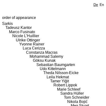
De
En
order of appearance
Sarkis
Tadeusz Kantor
Marco Fusinato
Nicole L’Huillier
Ulrike Ottinger
Yvonne Rainer
Luca Cerizza
Constanza Macras
Mohammad Salemy
Göksu Kunak
Sebastian Baumgarten
Udo Kittelmann
Theda Nilsson-Eicke
Leila Hekmat
Tamer Yiğit
Robert Lippok
Marie Schleef
Sandra Hüller
Tom Schneider
Nikola Bojić
Meg Stuart