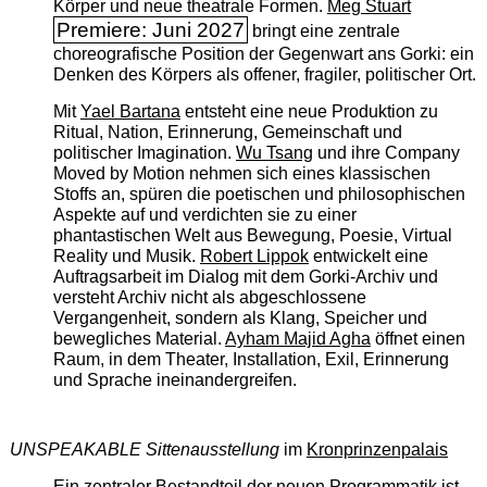
Körper und neue theatrale Formen.
Meg Stuart
Premiere: Juni 2027
bringt eine zentrale
choreografische Position der Gegenwart ans Gorki: ein
Denken des Körpers als offener, fragiler, politischer Ort.
Mit
Yael Bartana
entsteht eine neue Produktion zu
Ritual, Nation, Erinnerung, Gemeinschaft und
politischer Imagination.
Wu Tsang
und ihre Company
Moved by Motion nehmen sich eines klassischen
Stoffs an, spüren die poetischen und philosophischen
Aspekte auf und verdichten sie zu einer
phantastischen Welt aus Bewegung, Poesie, Virtual
Reality und Musik.
Robert Lippok
entwickelt eine
Auftragsarbeit im Dialog mit dem Gorki-Archiv und
versteht Archiv nicht als abgeschlossene
Vergangenheit, sondern als Klang, Speicher und
bewegliches Material.
Ayham Majid Agha
öffnet einen
Raum, in dem Theater, Installation, Exil, Erinnerung
und Sprache ineinandergreifen.
UNSPEAKABLE Sittenausstellung
im
Kronprinzenpalais
Ein zentraler Bestandteil der neuen Programmatik ist