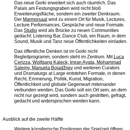
Das neue Gorki erweitert sich auch räumlich. Das
Palais am Festungsgraben wird nicht bloß
Erweiterungsfläche, sondern ein zweiter Denkraum.
Der
Marmorsaal
wird zu einem Ort für Musik, Lectures,
Lecture Performances, Gespräche und neue Formate.
Das
Studio
wird als Brücke zu neuen Communities
gedacht: Listening Bar, Dance Club, ein Raum, in dem
Sound, Musik und Tanz neue Öffentlichkeiten einladen.
Das öffentliche Denken ist im Gorki nicht
Begleitprogramm, sondern steht im Zentrum. Mit
Luca
Cerizza, Wolfgang Kaleck, Imran Ayata, Mohammad
Salemy, Manuela Bojadžijev
und weiteren Curators
und Dramaturgs at Large entstehen Formate, in denen
Recht, Erinnerung, Politik, Kunst, Migration,
Öffentlichkeit und globale Gegenwart miteinander
verbunden werden. Das Gorki soll ein Ort sein, an dem
nicht nur gezeigt wird, sondern auch gestritten, gefragt,
gedacht und widersprochen werden kann.
Ausblick auf die zweite Hälfte
Weitere künstlerische Positionen der Spielzeit öffnen