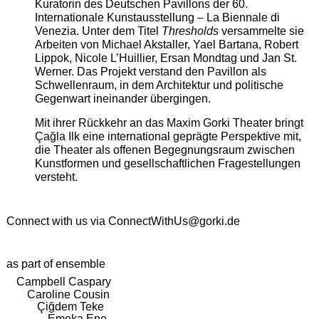
Kuratorin des Deutschen Pavillons der 60.
Internationale Kunstausstellung – La Biennale di
Venezia. Unter dem Titel
Thresholds
versammelte sie
Arbeiten von Michael Akstaller, Yael Bartana, Robert
Lippok, Nicole L’Huillier, Ersan Mondtag und Jan St.
Werner. Das Projekt verstand den Pavillon als
Schwellenraum, in dem Architektur und politische
Gegenwart ineinander übergingen.
Mit ihrer Rückkehr an das Maxim Gorki Theater bringt
Çağla Ilk eine international geprägte Perspektive mit,
die Theater als offenen Begegnungsraum zwischen
Kunstformen und gesellschaftlichen Fragestellungen
versteht.
Connect with us via
ConnectWithUs@gorki.de
as part of ensemble
Campbell Caspary
Caroline Cousin
Çiğdem Teke
Emeka Ene