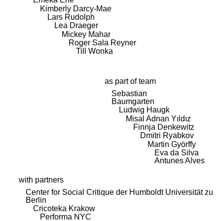
Kimberly Darcy-Mae
Lars Rudolph
Lea Draeger
Mickey Mahar
Roger Sala Reyner
Till Wonka
as part of team
Sebastian
Baumgarten
Ludwig Haugk
Misal Adnan Yıldız
Finnja Denkewitz
Dmitri Ryabkov
Martin Györffy
Eva da Silva
Antunes Alves
with partners
Center for Social Critique der Humboldt Universität zu
Berlin
Cricoteka Krakow
Performa NYC