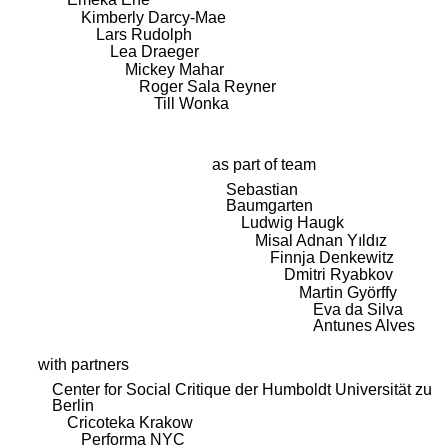
Kimberly Darcy-Mae
Lars Rudolph
Lea Draeger
Mickey Mahar
Roger Sala Reyner
Till Wonka
as part of team
Sebastian
Baumgarten
Ludwig Haugk
Misal Adnan Yıldız
Finnja Denkewitz
Dmitri Ryabkov
Martin Györffy
Eva da Silva
Antunes Alves
with partners
Center for Social Critique der Humboldt Universität zu
Berlin
Cricoteka Krakow
Performa NYC