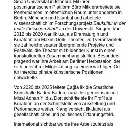
Sinan Universität in Istanbul. Mit ihrer
postmigrantischen Plattform Büro Milk erarbeitete sie
Performances im öffentlichen Raum unter anderem in
Berlin, München und Istanbul und arbeitete
wissenschaftlich im Forschungsprojekt
Baukultur in der
multiethnischen Stadt
an der Universität Siegen. Von
2012 bis 2020 war Ilk u.a. als Dramaturgin und
Kuratorin am Maxim Gorki Theater. Dort verantwortete
sie zahlreiche spartenübergreifende Projekte und
Festivals, die Theater mit bildender Kunst in einen
transkulturellen Zusammenhang stellten. Besonders
prägend war ihre Arbeit am Berliner Herbstsalon, der
sich unter ihrer Mitgestaltung zu einem wichtigen Ort
für interdisziplinäre künstlerische Positionen
entwickelte.
Von 2020 bis 2025 leitete Çağla Ilk die Staatliche
Kunsthalle Baden-Baden, zunächst gemeinsam mit
Misal Adnan Yıldız. Dort schärfte sie ihr Profil als
Kuratorin an der Schnittstelle von Ausstellung und
Performance weiter. Klang versteht Ilk dabei als
gesellschaftliches und politisches Erfahrungsfeld.
International sichtbar wurde ihre Arbeit zuletzt als