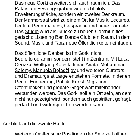
Das neue Gorki erweitert sich auch räumlich. Das
Palais am Festungsgraben wird nicht bloß
Erweiterungsfläche, sondern ein zweiter Denkraum.
Der
Marmorsaal
wird zu einem Ort für Musik, Lectures,
Lecture Performances, Gespräche und neue Formate.
Das
Studio
wird als Brücke zu neuen Communities
gedacht: Listening Bar, Dance Club, ein Raum, in dem
Sound, Musik und Tanz neue Öffentlichkeiten einladen.
Das öffentliche Denken ist im Gorki nicht
Begleitprogramm, sondern steht im Zentrum. Mit
Luca
Cerizza, Wolfgang Kaleck, Imran Ayata, Mohammad
Salemy, Manuela Bojadžijev
und weiteren Curators
und Dramaturgs at Large entstehen Formate, in denen
Recht, Erinnerung, Politik, Kunst, Migration,
Öffentlichkeit und globale Gegenwart miteinander
verbunden werden. Das Gorki soll ein Ort sein, an dem
nicht nur gezeigt wird, sondern auch gestritten, gefragt,
gedacht und widersprochen werden kann.
Ausblick auf die zweite Hälfte
Weitere künstlerische Positionen der Spielzeit öffnen