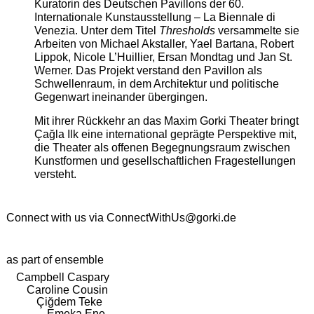
Kuratorin des Deutschen Pavillons der 60.
Internationale Kunstausstellung – La Biennale di
Venezia. Unter dem Titel
Thresholds
versammelte sie
Arbeiten von Michael Akstaller, Yael Bartana, Robert
Lippok, Nicole L’Huillier, Ersan Mondtag und Jan St.
Werner. Das Projekt verstand den Pavillon als
Schwellenraum, in dem Architektur und politische
Gegenwart ineinander übergingen.
Mit ihrer Rückkehr an das Maxim Gorki Theater bringt
Çağla Ilk eine international geprägte Perspektive mit,
die Theater als offenen Begegnungsraum zwischen
Kunstformen und gesellschaftlichen Fragestellungen
versteht.
Connect with us via
ConnectWithUs@gorki.de
as part of ensemble
Campbell Caspary
Caroline Cousin
Çiğdem Teke
Emeka Ene