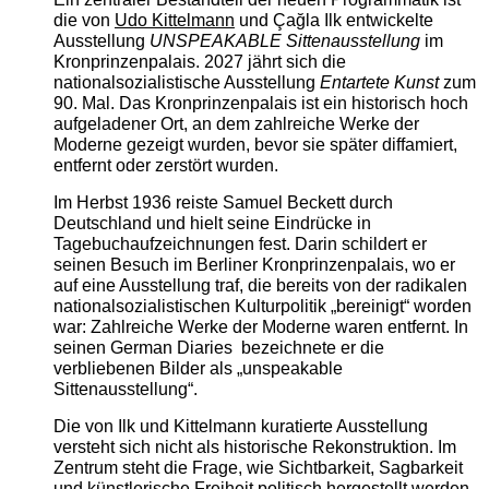
die von
Udo Kittelmann
und Çağla Ilk entwickelte
Ausstellung
UNSPEAKABLE Sittenausstellung
im
Kronprinzenpalais. 2027 jährt sich die
nationalsozialistische Ausstellung
Entartete Kunst
zum
90. Mal. Das Kronprinzenpalais ist ein historisch hoch
aufgeladener Ort, an dem zahlreiche Werke der
Moderne gezeigt wurden, bevor sie später diffamiert,
entfernt oder zerstört wurden.
Im Herbst 1936 reiste Samuel Beckett durch
Deutschland und hielt seine Eindrücke in
Tagebuchaufzeichnungen fest. Darin schildert er
seinen Besuch im Berliner Kronprinzenpalais, wo er
auf eine Ausstellung traf, die bereits von der radikalen
nationalsozialistischen Kulturpolitik „bereinigt“ worden
war: Zahlreiche Werke der Moderne waren entfernt. In
seinen German Diaries bezeichnete er die
verbliebenen Bilder als „unspeakable
Sittenausstellung“.
Die von Ilk und Kittelmann kuratierte Ausstellung
versteht sich nicht als historische Rekonstruktion. Im
Zentrum steht die Frage, wie Sichtbarkeit, Sagbarkeit
und künstlerische Freiheit politisch hergestellt werden