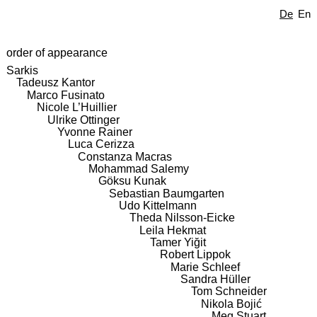
De
En
order of appearance
Sarkis
Tadeusz Kantor
Marco Fusinato
Nicole L’Huillier
Ulrike Ottinger
Yvonne Rainer
Luca Cerizza
Constanza Macras
Mohammad Salemy
Göksu Kunak
Sebastian Baumgarten
Udo Kittelmann
Theda Nilsson-Eicke
Leila Hekmat
Tamer Yiğit
Robert Lippok
Marie Schleef
Sandra Hüller
Tom Schneider
Nikola Bojić
Meg Stuart