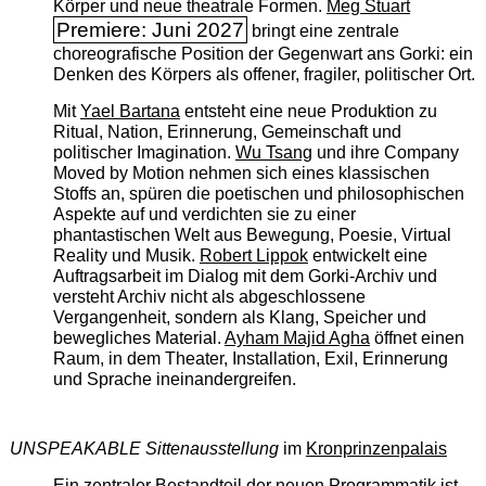
Körper und neue theatrale Formen.
Meg Stuart
Premiere: Juni 2027
bringt eine zentrale
choreografische Position der Gegenwart ans Gorki: ein
Denken des Körpers als offener, fragiler, politischer Ort.
Mit
Yael Bartana
entsteht eine neue Produktion zu
Ritual, Nation, Erinnerung, Gemeinschaft und
politischer Imagination.
Wu Tsang
und ihre Company
Moved by Motion nehmen sich eines klassischen
Stoffs an, spüren die poetischen und philosophischen
Aspekte auf und verdichten sie zu einer
phantastischen Welt aus Bewegung, Poesie, Virtual
Reality und Musik.
Robert Lippok
entwickelt eine
Auftragsarbeit im Dialog mit dem Gorki-Archiv und
versteht Archiv nicht als abgeschlossene
Vergangenheit, sondern als Klang, Speicher und
bewegliches Material.
Ayham Majid Agha
öffnet einen
Raum, in dem Theater, Installation, Exil, Erinnerung
und Sprache ineinandergreifen.
UNSPEAKABLE Sittenausstellung
im
Kronprinzenpalais
Ein zentraler Bestandteil der neuen Programmatik ist