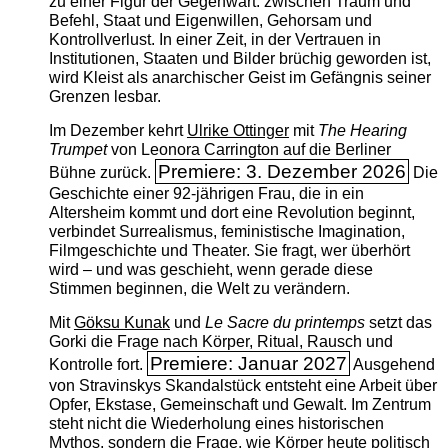
zu einer Figur der Gegenwart: zwischen Traum und
Befehl, Staat und Eigenwillen, Gehorsam und
Kontrollverlust. In einer Zeit, in der Vertrauen in
Institutionen, Staaten und Bilder brüchig geworden ist,
wird Kleist als anarchischer Geist im Gefängnis seiner
Grenzen lesbar.
Im Dezember kehrt
Ulrike Ottinger
mit
The ­Hearing
Trumpet
von Leonora Carrington auf die Berliner
Premiere: 3. Dezember 2026
Bühne zurück.
Die
Geschichte einer 92-jährigen Frau, die in ein
Altersheim kommt und dort eine Revolution beginnt,
verbindet Surrealismus, feministische Imagination,
Filmgeschichte und Theater. Sie fragt, wer überhört
wird – und was geschieht, wenn gerade diese
Stimmen beginnen, die Welt zu verändern.
Mit
Göksu Kunak
und
Le Sacre du printemps
setzt das
Gorki die Frage nach Körper, Ritual, Rausch und
Premiere: Januar 2027
Kontrolle fort.
Ausgehend
von Stravinskys Skandalstück entsteht eine Arbeit über
Opfer, Ekstase, Gemeinschaft und Gewalt. Im Zentrum
steht nicht die Wiederholung eines historischen
Mythos, sondern die Frage, wie Körper heute politisch