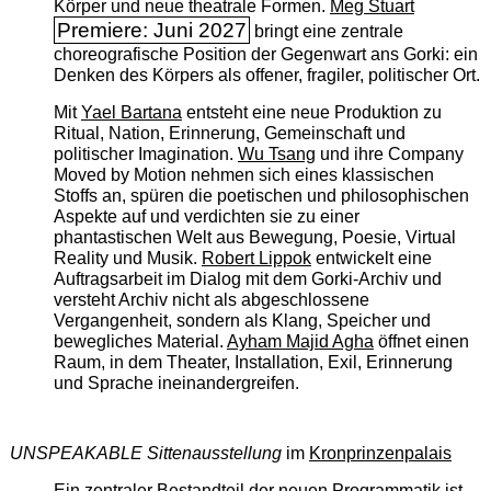
Körper und neue theatrale Formen.
Meg Stuart
Premiere: Juni 2027
bringt eine zentrale
choreografische Position der Gegenwart ans Gorki: ein
Denken des Körpers als offener, fragiler, politischer Ort.
Mit
Yael Bartana
entsteht eine neue Produktion zu
Ritual, Nation, Erinnerung, Gemeinschaft und
politischer Imagination.
Wu Tsang
und ihre Company
Moved by Motion nehmen sich eines klassischen
Stoffs an, spüren die poetischen und philosophischen
Aspekte auf und verdichten sie zu einer
phantastischen Welt aus Bewegung, Poesie, Virtual
Reality und Musik.
Robert Lippok
entwickelt eine
Auftragsarbeit im Dialog mit dem Gorki-Archiv und
versteht Archiv nicht als abgeschlossene
Vergangenheit, sondern als Klang, Speicher und
bewegliches Material.
Ayham Majid Agha
öffnet einen
Raum, in dem Theater, Installation, Exil, Erinnerung
und Sprache ineinandergreifen.
UNSPEAKABLE Sittenausstellung
im
Kronprinzenpalais
Ein zentraler Bestandteil der neuen Programmatik ist