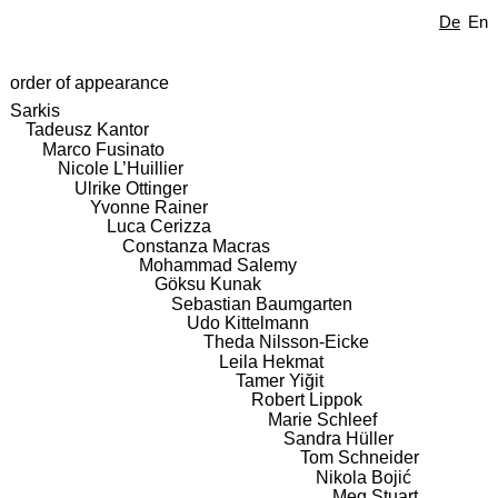
De
En
order of appearance
Sarkis
Tadeusz Kantor
Marco Fusinato
Nicole L’Huillier
Ulrike Ottinger
Yvonne Rainer
Luca Cerizza
Constanza Macras
Mohammad Salemy
Göksu Kunak
Sebastian Baumgarten
Udo Kittelmann
Theda Nilsson-Eicke
Leila Hekmat
Tamer Yiğit
Robert Lippok
Marie Schleef
Sandra Hüller
Tom Schneider
Nikola Bojić
Meg Stuart