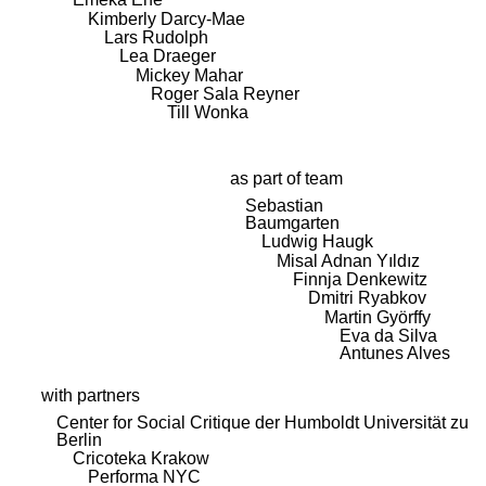
Kimberly Darcy-Mae
Lars Rudolph
Lea Draeger
Mickey Mahar
Roger Sala Reyner
Till Wonka
as part of team
Sebastian
Baumgarten
Ludwig Haugk
Misal Adnan Yıldız
Finnja Denkewitz
Dmitri Ryabkov
Martin Györffy
Eva da Silva
Antunes Alves
with partners
Center for Social Critique der Humboldt Universität zu
Berlin
Cricoteka Krakow
Performa NYC