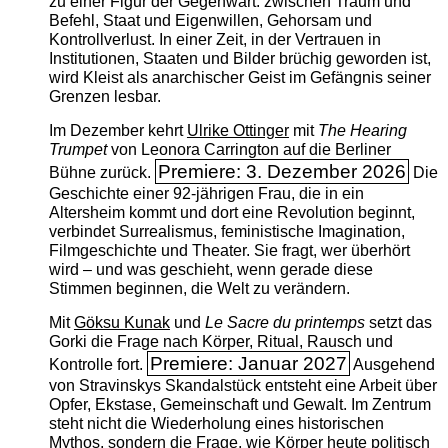
zu einer Figur der Gegenwart: zwischen Traum und
Befehl, Staat und Eigenwillen, Gehorsam und
Kontrollverlust. In einer Zeit, in der Vertrauen in
Institutionen, Staaten und Bilder brüchig geworden ist,
wird Kleist als anarchischer Geist im Gefängnis seiner
Grenzen lesbar.
Im Dezember kehrt
Ulrike Ottinger
mit
The ­Hearing
Trumpet
von Leonora Carrington auf die Berliner
Premiere: 3. Dezember 2026
Bühne zurück.
Die
Geschichte einer 92-jährigen Frau, die in ein
Altersheim kommt und dort eine Revolution beginnt,
verbindet Surrealismus, feministische Imagination,
Filmgeschichte und Theater. Sie fragt, wer überhört
wird – und was geschieht, wenn gerade diese
Stimmen beginnen, die Welt zu verändern.
Mit
Göksu Kunak
und
Le Sacre du printemps
setzt das
Gorki die Frage nach Körper, Ritual, Rausch und
Premiere: Januar 2027
Kontrolle fort.
Ausgehend
von Stravinskys Skandalstück entsteht eine Arbeit über
Opfer, Ekstase, Gemeinschaft und Gewalt. Im Zentrum
steht nicht die Wiederholung eines historischen
Mythos, sondern die Frage, wie Körper heute politisch