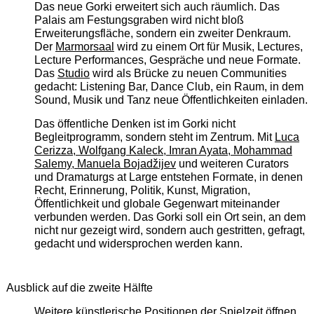
Das neue Gorki erweitert sich auch räumlich. Das
Palais am Festungsgraben wird nicht bloß
Erweiterungsfläche, sondern ein zweiter Denkraum.
Der
Marmorsaal
wird zu einem Ort für Musik, Lectures,
Lecture Performances, Gespräche und neue Formate.
Das
Studio
wird als Brücke zu neuen Communities
gedacht: Listening Bar, Dance Club, ein Raum, in dem
Sound, Musik und Tanz neue Öffentlichkeiten einladen.
Das öffentliche Denken ist im Gorki nicht
Begleitprogramm, sondern steht im Zentrum. Mit
Luca
Cerizza, Wolfgang Kaleck, Imran Ayata, Mohammad
Salemy, Manuela Bojadžijev
und weiteren Curators
und Dramaturgs at Large entstehen Formate, in denen
Recht, Erinnerung, Politik, Kunst, Migration,
Öffentlichkeit und globale Gegenwart miteinander
verbunden werden. Das Gorki soll ein Ort sein, an dem
nicht nur gezeigt wird, sondern auch gestritten, gefragt,
gedacht und widersprochen werden kann.
Ausblick auf die zweite Hälfte
Weitere künstlerische Positionen der Spielzeit öffnen