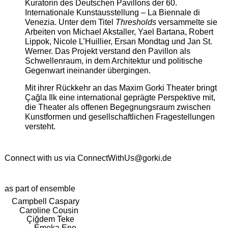
Kuratorin des Deutschen Pavillons der 60.
Internationale Kunstausstellung – La Biennale di
Venezia. Unter dem Titel
Thresholds
versammelte sie
Arbeiten von Michael Akstaller, Yael Bartana, Robert
Lippok, Nicole L’Huillier, Ersan Mondtag und Jan St.
Werner. Das Projekt verstand den Pavillon als
Schwellenraum, in dem Architektur und politische
Gegenwart ineinander übergingen.
Mit ihrer Rückkehr an das Maxim Gorki Theater bringt
Çağla Ilk eine international geprägte Perspektive mit,
die Theater als offenen Begegnungsraum zwischen
Kunstformen und gesellschaftlichen Fragestellungen
versteht.
Connect with us via
ConnectWithUs@gorki.de
as part of ensemble
Campbell Caspary
Caroline Cousin
Çiğdem Teke
Emeka Ene