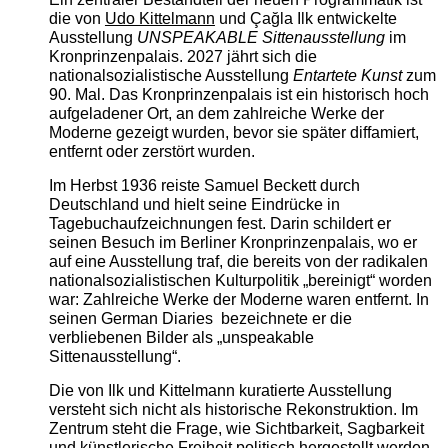
die von
Udo Kittelmann
und Çağla Ilk entwickelte
Ausstellung
UNSPEAKABLE Sittenausstellung
im
Kronprinzenpalais. 2027 jährt sich die
nationalsozialistische Ausstellung
Entartete Kunst
zum
90. Mal. Das Kronprinzenpalais ist ein historisch hoch
aufgeladener Ort, an dem zahlreiche Werke der
Moderne gezeigt wurden, bevor sie später diffamiert,
entfernt oder zerstört wurden.
Im Herbst 1936 reiste Samuel Beckett durch
Deutschland und hielt seine Eindrücke in
Tagebuchaufzeichnungen fest. Darin schildert er
seinen Besuch im Berliner Kronprinzenpalais, wo er
auf eine Ausstellung traf, die bereits von der radikalen
nationalsozialistischen Kulturpolitik „bereinigt“ worden
war: Zahlreiche Werke der Moderne waren entfernt. In
seinen German Diaries bezeichnete er die
verbliebenen Bilder als „unspeakable
Sittenausstellung“.
Die von Ilk und Kittelmann kuratierte Ausstellung
versteht sich nicht als historische Rekonstruktion. Im
Zentrum steht die Frage, wie Sichtbarkeit, Sagbarkeit
und künstlerische Freiheit politisch hergestellt werden