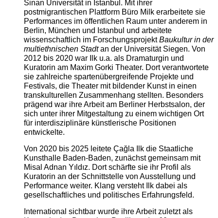
Sinan Universität in Istanbul. Mit ihrer
postmigrantischen Plattform Büro Milk erarbeitete sie
Performances im öffentlichen Raum unter anderem in
Berlin, München und Istanbul und arbeitete
wissenschaftlich im Forschungsprojekt
Baukultur in der
multiethnischen Stadt
an der Universität Siegen. Von
2012 bis 2020 war Ilk u.a. als Dramaturgin und
Kuratorin am Maxim Gorki Theater. Dort verantwortete
sie zahlreiche spartenübergreifende Projekte und
Festivals, die Theater mit bildender Kunst in einen
transkulturellen Zusammenhang stellten. Besonders
prägend war ihre Arbeit am Berliner Herbstsalon, der
sich unter ihrer Mitgestaltung zu einem wichtigen Ort
für interdisziplinäre künstlerische Positionen
entwickelte.
Von 2020 bis 2025 leitete Çağla Ilk die Staatliche
Kunsthalle Baden-Baden, zunächst gemeinsam mit
Misal Adnan Yıldız. Dort schärfte sie ihr Profil als
Kuratorin an der Schnittstelle von Ausstellung und
Performance weiter. Klang versteht Ilk dabei als
gesellschaftliches und politisches Erfahrungsfeld.
International sichtbar wurde ihre Arbeit zuletzt als