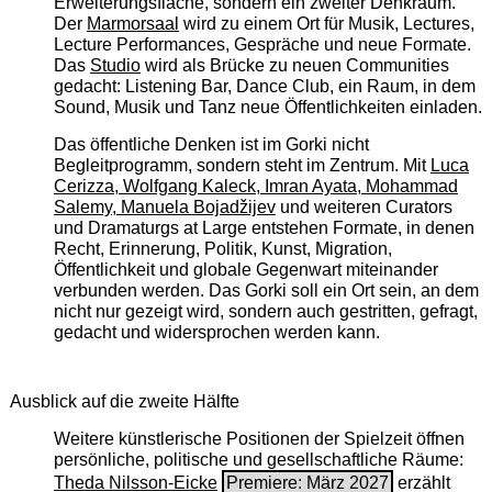
Erweiterungsfläche, sondern ein zweiter Denkraum.
Der
Marmorsaal
wird zu einem Ort für Musik, Lectures,
Lecture Performances, Gespräche und neue Formate.
Das
Studio
wird als Brücke zu neuen Communities
gedacht: Listening Bar, Dance Club, ein Raum, in dem
Sound, Musik und Tanz neue Öffentlichkeiten einladen.
Das öffentliche Denken ist im Gorki nicht
Begleitprogramm, sondern steht im Zentrum. Mit
Luca
Cerizza, Wolfgang Kaleck, Imran Ayata, Mohammad
Salemy, Manuela Bojadžijev
und weiteren Curators
und Dramaturgs at Large entstehen Formate, in denen
Recht, Erinnerung, Politik, Kunst, Migration,
Öffentlichkeit und globale Gegenwart miteinander
verbunden werden. Das Gorki soll ein Ort sein, an dem
nicht nur gezeigt wird, sondern auch gestritten, gefragt,
gedacht und widersprochen werden kann.
Ausblick auf die zweite Hälfte
Weitere künstlerische Positionen der Spielzeit öffnen
persönliche, politische und gesellschaftliche Räume:
Theda Nilsson-Eicke
Premiere: März 2027
erzählt