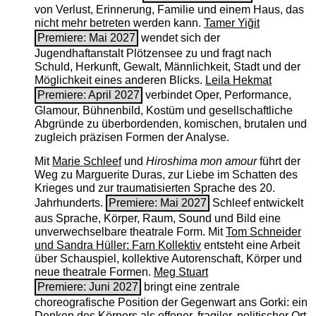
von Verlust, Erinnerung, Familie und einem Haus, das
nicht mehr betreten werden kann.
Tamer Yiğit
Premiere: Mai 2027
wendet sich der
Jugendhaftanstalt Plötzensee zu und fragt nach
Schuld, Herkunft, Gewalt, Männlichkeit, Stadt und der
Möglichkeit eines anderen Blicks.
Leila Hekmat
Premiere: April 2027
verbindet Oper, Performance,
Glamour, Bühnenbild, Kostüm und gesellschaftliche
Abgründe zu überbordenden, komischen, brutalen und
zugleich präzisen Formen der Analyse.
Mit
Marie Schleef
und
Hiroshima mon amour
führt der
Weg zu Marguerite Duras, zur Liebe im Schatten des
Krieges und zur traumatisierten Sprache des 20.
Jahrhunderts.
Premiere: Mai 2027
Schleef entwickelt
aus Sprache, Körper, Raum, Sound und Bild eine
unverwechselbare theatrale Form. Mit
Tom Schneider
und Sandra Hüller: Farn Kollektiv
entsteht eine Arbeit
über Schauspiel, kollektive Autorenschaft, Körper und
neue theatrale Formen.
Meg Stuart
Premiere: Juni 2027
bringt eine zentrale
choreografische Position der Gegenwart ans Gorki: ein
Denken des Körpers als offener, fragiler, politischer Ort.