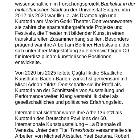
wissenschaftlich im Forschungsprojekt
Baukultur in der
multiethnischen Stadt
an der Universität Siegen. Von
2012 bis 2020 war Ilk u.a. als Dramaturgin und
Kuratorin am Maxim Gorki Theater. Dort verantwortete
sie zahlreiche spartenübergreifende Projekte und
Festivals, die Theater mit bildender Kunst in einen
transkulturellen Zusammenhang stellten. Besonders
prägend war ihre Arbeit am Berliner Herbstsalon, der
sich unter ihrer Mitgestaltung zu einem wichtigen Ort
für interdisziplinäre künstlerische Positionen
entwickelte.
Von 2020 bis 2025 leitete Çağla Ilk die Staatliche
Kunsthalle Baden-Baden, zunächst gemeinsam mit
Misal Adnan Yıldız. Dort schärfte sie ihr Profil als
Kuratorin an der Schnittstelle von Ausstellung und
Performance weiter. Klang versteht Ilk dabei als
gesellschaftliches und politisches Erfahrungsfeld.
International sichtbar wurde ihre Arbeit zuletzt als
Kuratorin des Deutschen Pavillons der 60.
Internationale Kunstausstellung – La Biennale di
Venezia. Unter dem Titel
Thresholds
versammelte sie
Arbeiten von Michael Akstaller, Yael Bartana, Robert