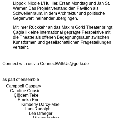
Lippok, Nicole L’Huillier, Ersan Mondtag und Jan St.
Werner. Das Projekt verstand den Pavillon als
Schwellenraum, in dem Architektur und politische
Gegenwart ineinander übergingen.
Mit ihrer Rückkehr an das Maxim Gorki Theater bringt
Çağla Ilk eine international geprägte Perspektive mit,
die Theater als offenen Begegnungsraum zwischen
Kunstformen und gesellschaftlichen Fragestellungen
versteht.
Connect with us via
ConnectWithUs@gorki.de
as part of ensemble
Campbell Caspary
Caroline Cousin
Çiğdem Teke
Emeka Ene
Kimberly Darcy-Mae
Lars Rudolph
Lea Draeger