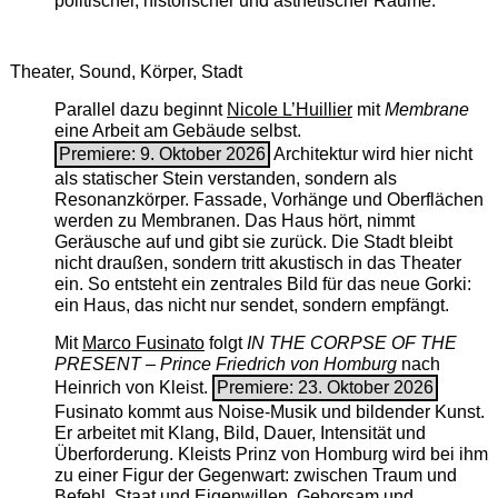
politischer, historischer und ästhetischer Räume.
Theater, Sound, Körper, Stadt
Parallel dazu beginnt
Nicole L’Huillier
mit ­
Membrane
eine Arbeit am Gebäude selbst.
Premiere: 9. Oktober 2026
Architektur wird hier nicht
als statischer Stein verstanden, sondern als
Resonanzkörper. Fassade, Vorhänge und Oberflächen
werden zu Membranen. Das Haus hört, nimmt
Geräusche auf und gibt sie zurück. Die Stadt bleibt
nicht draußen, sondern tritt akustisch in das Theater
ein. So entsteht ein zentrales Bild für das neue Gorki:
ein Haus, das nicht nur sendet, sondern empfängt.
Mit
Marco Fusinato
folgt
IN THE CORPSE OF THE
PRESENT – Prince Friedrich von Homburg
nach
Heinrich von Kleist.
Premiere: 23. Oktober 2026
Fusinato kommt aus Noise-Musik und bildender Kunst.
Er arbeitet mit Klang, Bild, Dauer, Intensität und
Überforderung. Kleists Prinz von Homburg wird bei ihm
zu einer Figur der Gegenwart: zwischen Traum und
Befehl, Staat und Eigenwillen, Gehorsam und