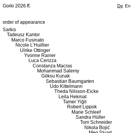
Gorki 2026 ff.
De
En
order of appearance
Sarkis
Tadeusz Kantor
Marco Fusinato
Nicole L’Huillier
Ulrike Ottinger
Yvonne Rainer
Luca Cerizza
Constanza Macras
Mohammad Salemy
Göksu Kunak
Sebastian Baumgarten
Udo Kittelmann
Theda Nilsson-Eicke
Leila Hekmat
Tamer Yiğit
Robert Lippok
Marie Schleef
Sandra Hüller
Tom Schneider
Nikola Bojić
Meg Stuart