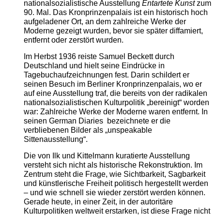
nationalsozialistische Ausstellung
Entartete Kunst
zum
90. Mal. Das Kronprinzenpalais ist ein historisch hoch
aufgeladener Ort, an dem zahlreiche Werke der
Moderne gezeigt wurden, bevor sie später diffamiert,
entfernt oder zerstört wurden.
Im Herbst 1936 reiste Samuel Beckett durch
Deutschland und hielt seine Eindrücke in
Tagebuchaufzeichnungen fest. Darin schildert er
seinen Besuch im Berliner Kronprinzenpalais, wo er
auf eine Ausstellung traf, die bereits von der radikalen
nationalsozialistischen Kulturpolitik „bereinigt“ worden
war: Zahlreiche Werke der Moderne waren entfernt. In
seinen German Diaries bezeichnete er die
verbliebenen Bilder als „unspeakable
Sittenausstellung“.
Die von Ilk und Kittelmann kuratierte Ausstellung
versteht sich nicht als historische Rekonstruktion. Im
Zentrum steht die Frage, wie Sichtbarkeit, Sagbarkeit
und künstlerische Freiheit politisch hergestellt werden
– und wie schnell sie wieder zerstört werden können.
Gerade heute, in einer Zeit, in der autoritäre
Kulturpolitiken weltweit erstarken, ist diese Frage nicht