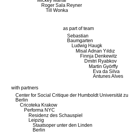
Mickey Mahar
Roger Sala Reyner
Till Wonka
as part of team
Sebastian
Baumgarten
Ludwig Haugk
Misal Adnan Yıldız
Finnja Denkewitz
Dmitri Ryabkov
Martin Györffy
Eva da Silva
Antunes Alves
with partners
Center for Social Critique der Humboldt Universität zu
Berlin
Cricoteka Krakow
Performa NYC
Residenz des Schauspiel
Leipzig
Staatsoper unter den Linden
Berlin