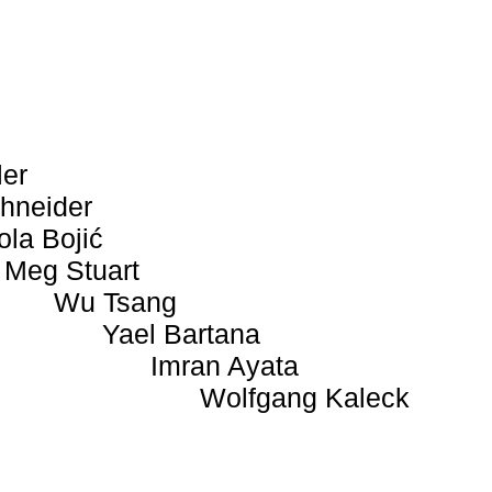
ler
hneider
ola Bojić
Meg Stuart
Wu Tsang
Yael Bartana
Imran Ayata
Wolfgang Kaleck