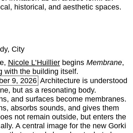
ical, historical, and aesthetic spaces.
dy, City
me,
Nicole L’Huillier
begins ­
Membrane
,
with the building itself.
ber 9, 2026
Architecture is understood
one, but as a resonating body.
ins, and surfaces become membranes.
ns, absorbs sounds, and gives them
does not remain outside, but enters the
ally. A central image for the new Gorki