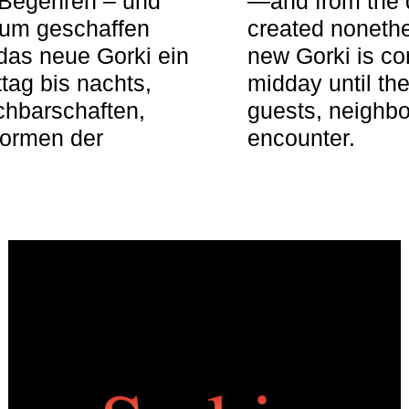
 Begehren – und
—and from the q
aum geschaffen
created nonethel
das neue Gorki ein
new Gorki is c
tag bis nachts,
midday until the
achbarschaften,
guests, neighbo
Formen der
encounter.