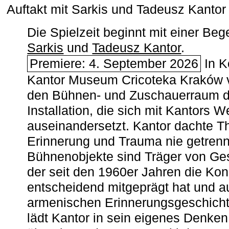
Auftakt mit Sarkis und Tadeusz Kanto
Die Spielzeit beginnt mit einer B
Sarkis
und
Tadeusz Kantor
.
Premiere: 4. September 2026
In K
Kantor Museum Cricoteka Kraków v
den Bühnen- und Zuschauerraum de
Installation, die sich mit Kantors W
auseinandersetzt. Kantor dachte The
Erinnerung und Trauma nie getrenn
Bühnenobjekte sind Träger von Ges
der seit den 1960er Jahren die Ko
entscheidend mitgeprägt hat und a
armenischen ­Erinnerungsgeschicht
lädt Kantor in sein eigenes Denken