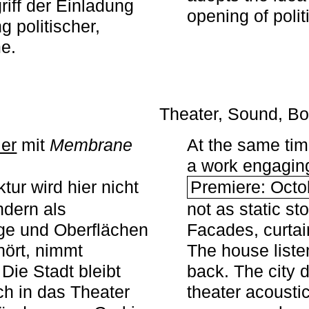
iff der Einladung
opening of polit
g politischer,
me.
Theater, Sound, Bo
ier
mit ­
Membrane
At the same ti
a work engaging 
tur wird hier nicht
Premiere: Octo
ndern als
not as static st
ge und Oberflächen
Facades, curta
ört, nimmt
The house liste
Die Stadt bleibt
back. The city 
sch in das Theater
theater acoustic