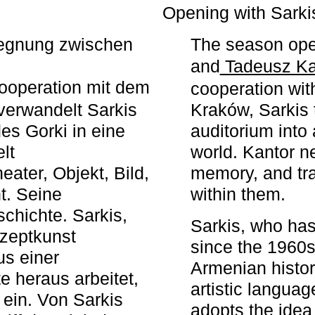
r
Opening with Sarki
egegnung zwischen
The season ope
and
Tadeusz Ka
ooperation mit dem
cooperation wit
erwandelt Sarkis
Kraków, Sarkis 
s Gorki in eine
auditorium into 
elt
world. Kantor n
ater, Objekt, Bild,
memory, and tra
t. Seine
within them.
chichte. Sarkis,
Sarkis, who has
nzeptkunst
since the 1960s
us einer
Armenian histor
e heraus arbeitet,
artistic languag
 ein. Von Sarkis
adopts the idea 