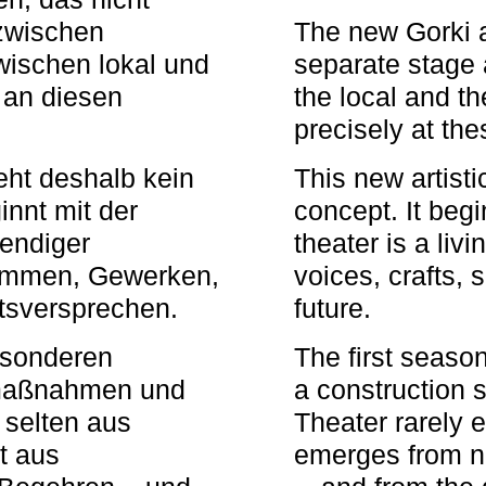
zwischen
The new Gorki 
wischen lokal und
separate stage 
u an diesen
the local and th
precisely at th
eht deshalb kein
This new artisti
nnt mit der
concept. It begi
bendiger
theater is a li
timmen, Gewerken,
voices, crafts,
tsversprechen.
future.
besonderen
The first seaso
rmaßnahmen und
a construction s
 selten aus
Theater rarely 
t aus
emerges from ne