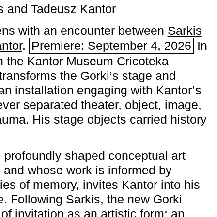
s and Tadeusz Kantor
ns with an encounter between
Sarkis
ntor
.
Premiere: September 4, 2026
In
h the ­Kantor Museum Cricoteka
transforms the Gorki’s stage and
an installation engaging with Kantor’s
ever separated theater, object, image,
uma. His stage objects carried history
 profoundly shaped conceptual art
 and whose work is informed by ­
ies of memory, invites Kantor into his
e. Following Sarkis, the new Gorki
of invitation as an artistic form: an