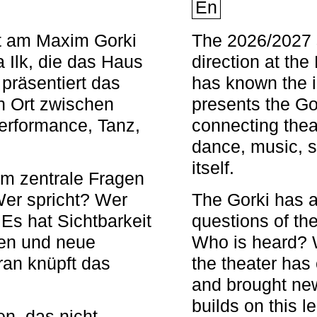
En
nt am Maxim Gorki
The 2026/2027 s
 Ilk, die das Haus
direction at th
 präsentiert das
has known the i
en Ort zwischen
presents the Go
Performance, Tanz,
connecting thea
dance, music, s
itself.
em zentrale Fragen
Wer spricht? Wer
The Gorki has a
s hat Sichtbarkeit
questions of th
en und neue
Who is heard? 
ran knüpft das
the theater has c
and brought new
builds on this l
n, das nicht