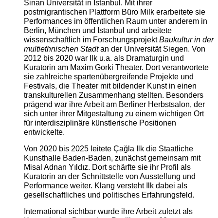
Sinan Universität in Istanbul. Mit ihrer
postmigrantischen Plattform Büro Milk erarbeitete sie
Performances im öffentlichen Raum unter anderem in
Berlin, München und Istanbul und arbeitete
wissenschaftlich im Forschungsprojekt
Baukultur in der
multiethnischen Stadt
an der Universität Siegen. Von
2012 bis 2020 war Ilk u.a. als Dramaturgin und
Kuratorin am Maxim Gorki Theater. Dort verantwortete
sie zahlreiche spartenübergreifende Projekte und
Festivals, die Theater mit bildender Kunst in einen
transkulturellen Zusammenhang stellten. Besonders
prägend war ihre Arbeit am Berliner Herbstsalon, der
sich unter ihrer Mitgestaltung zu einem wichtigen Ort
für interdisziplinäre künstlerische Positionen
entwickelte.
Von 2020 bis 2025 leitete Çağla Ilk die Staatliche
Kunsthalle Baden-Baden, zunächst gemeinsam mit
Misal Adnan Yıldız. Dort schärfte sie ihr Profil als
Kuratorin an der Schnittstelle von Ausstellung und
Performance weiter. Klang versteht Ilk dabei als
gesellschaftliches und politisches Erfahrungsfeld.
International sichtbar wurde ihre Arbeit zuletzt als