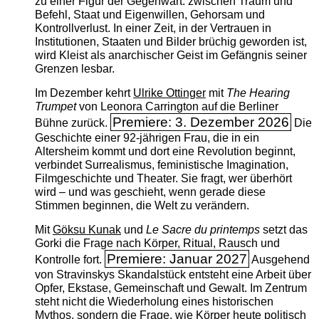
zu einer Figur der Gegenwart: zwischen Traum und
Befehl, Staat und Eigenwillen, Gehorsam und
Kontrollverlust. In einer Zeit, in der Vertrauen in
Institutionen, Staaten und Bilder brüchig geworden ist,
wird Kleist als anarchischer Geist im Gefängnis seiner
Grenzen lesbar.
Im Dezember kehrt
Ulrike Ottinger
mit
The ­Hearing
Trumpet
von Leonora Carrington auf die Berliner
Premiere: 3. Dezember 2026
Bühne zurück.
Die
Geschichte einer 92-jährigen Frau, die in ein
Altersheim kommt und dort eine Revolution beginnt,
verbindet Surrealismus, feministische Imagination,
Filmgeschichte und Theater. Sie fragt, wer überhört
wird – und was geschieht, wenn gerade diese
Stimmen beginnen, die Welt zu verändern.
Mit
Göksu Kunak
und
Le Sacre du printemps
setzt das
Gorki die Frage nach Körper, Ritual, Rausch und
Premiere: Januar 2027
Kontrolle fort.
Ausgehend
von Stravinskys Skandalstück entsteht eine Arbeit über
Opfer, Ekstase, Gemeinschaft und Gewalt. Im Zentrum
steht nicht die Wiederholung eines historischen
Mythos, sondern die Frage, wie Körper heute politisch