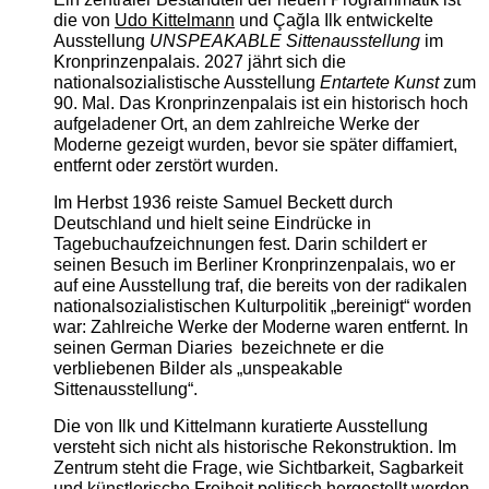
die von
Udo Kittelmann
und Çağla Ilk entwickelte
Ausstellung
UNSPEAKABLE Sittenausstellung
im
Kronprinzenpalais. 2027 jährt sich die
nationalsozialistische Ausstellung
Entartete Kunst
zum
90. Mal. Das Kronprinzenpalais ist ein historisch hoch
aufgeladener Ort, an dem zahlreiche Werke der
Moderne gezeigt wurden, bevor sie später diffamiert,
entfernt oder zerstört wurden.
Im Herbst 1936 reiste Samuel Beckett durch
Deutschland und hielt seine Eindrücke in
Tagebuchaufzeichnungen fest. Darin schildert er
seinen Besuch im Berliner Kronprinzenpalais, wo er
auf eine Ausstellung traf, die bereits von der radikalen
nationalsozialistischen Kulturpolitik „bereinigt“ worden
war: Zahlreiche Werke der Moderne waren entfernt. In
seinen German Diaries bezeichnete er die
verbliebenen Bilder als „unspeakable
Sittenausstellung“.
Die von Ilk und Kittelmann kuratierte Ausstellung
versteht sich nicht als historische Rekonstruktion. Im
Zentrum steht die Frage, wie Sichtbarkeit, Sagbarkeit
und künstlerische Freiheit politisch hergestellt werden