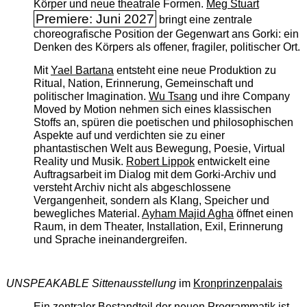
Körper und neue theatrale Formen.
Meg Stuart
Premiere: Juni 2027
bringt eine zentrale
choreografische Position der Gegenwart ans Gorki: ein
Denken des Körpers als offener, fragiler, politischer Ort.
Mit
Yael Bartana
entsteht eine neue Produktion zu
Ritual, Nation, Erinnerung, Gemeinschaft und
politischer Imagination.
Wu Tsang
und ihre Company
Moved by Motion nehmen sich eines klassischen
Stoffs an, spüren die poetischen und philosophischen
Aspekte auf und verdichten sie zu einer
phantastischen Welt aus Bewegung, Poesie, Virtual
Reality und Musik.
Robert Lippok
entwickelt eine
Auftragsarbeit im Dialog mit dem Gorki-Archiv und
versteht Archiv nicht als abgeschlossene
Vergangenheit, sondern als Klang, Speicher und
bewegliches Material.
Ayham Majid Agha
öffnet einen
Raum, in dem Theater, Installation, Exil, Erinnerung
und Sprache ineinandergreifen.
UNSPEAKABLE Sittenausstellung
im
Kronprinzenpalais
Ein zentraler Bestandteil der neuen Programmatik ist