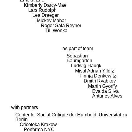
Kimberly Darcy-Mae
Lars Rudolph
Lea Draeger
Mickey Mahar
Roger Sala Reyner
Till Wonka
as part of team
Sebastian
Baumgarten
Ludwig Haugk
Misal Adnan Yıldız
Finnja Denkewitz
Dmitri Ryabkov
Martin Györffy
Eva da Silva
Antunes Alves
with partners
Center for Social Critique der Humboldt Universität zu
Berlin
Cricoteka Krakow
Performa NYC