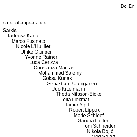
De
En
order of appearance
Sarkis
Tadeusz Kantor
Marco Fusinato
Nicole L’Huillier
Ulrike Ottinger
Yvonne Rainer
Luca Cerizza
Constanza Macras
Mohammad Salemy
Göksu Kunak
Sebastian Baumgarten
Udo Kittelmann
Theda Nilsson-Eicke
Leila Hekmat
Tamer Yiğit
Robert Lippok
Marie Schleef
Sandra Hüller
Tom Schneider
Nikola Bojić
Meg Stuart