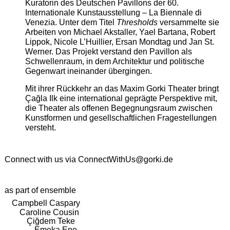
Kuratorin des Deutschen Pavillons der 60.
Internationale Kunstausstellung – La Biennale di
Venezia. Unter dem Titel
Thresholds
versammelte sie
Arbeiten von Michael Akstaller, Yael Bartana, Robert
Lippok, Nicole L’Huillier, Ersan Mondtag und Jan St.
Werner. Das Projekt verstand den Pavillon als
Schwellenraum, in dem Architektur und politische
Gegenwart ineinander übergingen.
Mit ihrer Rückkehr an das Maxim Gorki Theater bringt
Çağla Ilk eine international geprägte Perspektive mit,
die Theater als offenen Begegnungsraum zwischen
Kunstformen und gesellschaftlichen Fragestellungen
versteht.
Connect with us via
ConnectWithUs@gorki.de
as part of ensemble
Campbell Caspary
Caroline Cousin
Çiğdem Teke
Emeka Ene