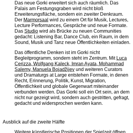
Das neue Gorki erweitert sich auch räumlich. Das
Palais am Festungsgraben wird nicht bloß
Erweiterungsfläche, sondern ein zweiter Denkraum.
Der
Marmorsaal
wird zu einem Ort für Musik, Lectures,
Lecture Performances, Gespräche und neue Formate.
Das
Studio
wird als Brücke zu neuen Communities
gedacht: Listening Bar, Dance Club, ein Raum, in dem
Sound, Musik und Tanz neue Öffentlichkeiten einladen.
Das öffentliche Denken ist im Gorki nicht
Begleitprogramm, sondern steht im Zentrum. Mit
Luca
Cerizza, Wolfgang Kaleck, Imran Ayata, Mohammad
Salemy, Manuela Bojadžijev
und weiteren Curators
und Dramaturgs at Large entstehen Formate, in denen
Recht, Erinnerung, Politik, Kunst, Migration,
Öffentlichkeit und globale Gegenwart miteinander
verbunden werden. Das Gorki soll ein Ort sein, an dem
nicht nur gezeigt wird, sondern auch gestritten, gefragt,
gedacht und widersprochen werden kann.
Ausblick auf die zweite Hälfte
Weitere künstlerische Positionen der Spielzeit öffnen