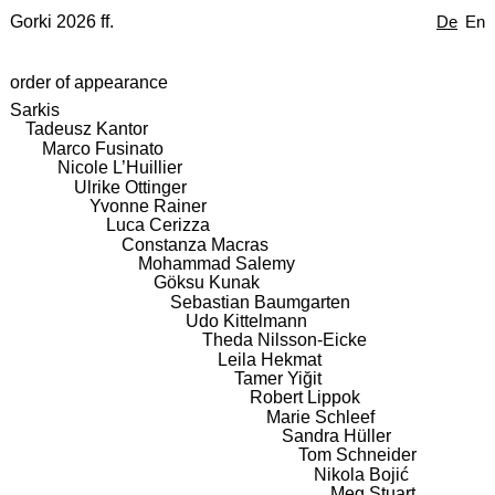
Gorki 2026 ff.
De
En
order of appearance
Sarkis
Tadeusz Kantor
Marco Fusinato
Nicole L’Huillier
Ulrike Ottinger
Yvonne Rainer
Luca Cerizza
Constanza Macras
Mohammad Salemy
Göksu Kunak
Sebastian Baumgarten
Udo Kittelmann
Theda Nilsson-Eicke
Leila Hekmat
Tamer Yiğit
Robert Lippok
Marie Schleef
Sandra Hüller
Tom Schneider
Nikola Bojić
Meg Stuart