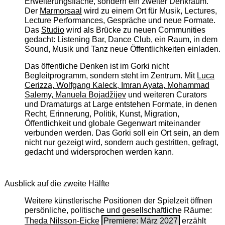
Erweiterungsfläche, sondern ein zweiter Denkraum.
Der
Marmorsaal
wird zu einem Ort für Musik, Lectures,
Lecture Performances, Gespräche und neue Formate.
Das
Studio
wird als Brücke zu neuen Communities
gedacht: Listening Bar, Dance Club, ein Raum, in dem
Sound, Musik und Tanz neue Öffentlichkeiten einladen.
Das öffentliche Denken ist im Gorki nicht
Begleitprogramm, sondern steht im Zentrum. Mit
Luca
Cerizza, Wolfgang Kaleck, Imran Ayata, Mohammad
Salemy, Manuela Bojadžijev
und weiteren Curators
und Dramaturgs at Large entstehen Formate, in denen
Recht, Erinnerung, Politik, Kunst, Migration,
Öffentlichkeit und globale Gegenwart miteinander
verbunden werden. Das Gorki soll ein Ort sein, an dem
nicht nur gezeigt wird, sondern auch gestritten, gefragt,
gedacht und widersprochen werden kann.
Ausblick auf die zweite Hälfte
Weitere künstlerische Positionen der Spielzeit öffnen
persönliche, politische und gesellschaftliche Räume:
Theda Nilsson-Eicke
Premiere: März 2027
erzählt