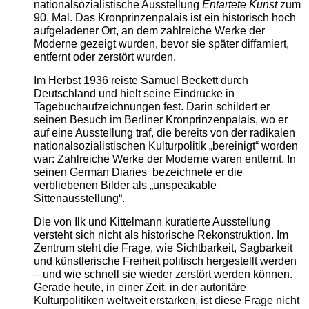
nationalsozialistische Ausstellung
Entartete Kunst
zum
90. Mal. Das Kronprinzenpalais ist ein historisch hoch
aufgeladener Ort, an dem zahlreiche Werke der
Moderne gezeigt wurden, bevor sie später diffamiert,
entfernt oder zerstört wurden.
Im Herbst 1936 reiste Samuel Beckett durch
Deutschland und hielt seine Eindrücke in
Tagebuchaufzeichnungen fest. Darin schildert er
seinen Besuch im Berliner Kronprinzenpalais, wo er
auf eine Ausstellung traf, die bereits von der radikalen
nationalsozialistischen Kulturpolitik „bereinigt“ worden
war: Zahlreiche Werke der Moderne waren entfernt. In
seinen German Diaries bezeichnete er die
verbliebenen Bilder als „unspeakable
Sittenausstellung“.
Die von Ilk und Kittelmann kuratierte Ausstellung
versteht sich nicht als historische Rekonstruktion. Im
Zentrum steht die Frage, wie Sichtbarkeit, Sagbarkeit
und künstlerische Freiheit politisch hergestellt werden
– und wie schnell sie wieder zerstört werden können.
Gerade heute, in einer Zeit, in der autoritäre
Kulturpolitiken weltweit erstarken, ist diese Frage nicht