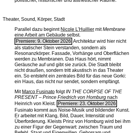
politischer, historischer und ästhetischer Räume.
Theater, Sound, Körper, Stadt
Parallel dazu beginnt
Nicole L’Huillier
mit ­
Membrane
eine Arbeit am Gebäude selbst.
Premiere: 9. Oktober 2026
Architektur wird hier nicht
als statischer Stein verstanden, sondern als
Resonanzkörper. Fassade, Vorhänge und Oberflächen
werden zu Membranen. Das Haus hört, nimmt
Geräusche auf und gibt sie zurück. Die Stadt bleibt
nicht draußen, sondern tritt akustisch in das Theater
ein. So entsteht ein zentrales Bild für das neue Gorki:
ein Haus, das nicht nur sendet, sondern empfängt.
Mit
Marco Fusinato
folgt
IN THE CORPSE OF THE
PRESENT – Prince Friedrich von Homburg
nach
Heinrich von Kleist.
Premiere: 23. Oktober 2026
Fusinato kommt aus Noise-Musik und bildender Kunst.
Er arbeitet mit Klang, Bild, Dauer, Intensität und
Überforderung. Kleists Prinz von Homburg wird bei ihm
zu einer Figur der Gegenwart: zwischen Traum und
Befehl, Staat und Eigenwillen, Gehorsam und