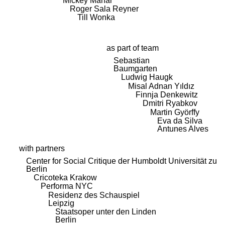
Mickey Mahar
Roger Sala Reyner
Till Wonka
as part of team
Sebastian
Baumgarten
Ludwig Haugk
Misal Adnan Yıldız
Finnja Denkewitz
Dmitri Ryabkov
Martin Györffy
Eva da Silva
Antunes Alves
with partners
Center for Social Critique der Humboldt Universität zu
Berlin
Cricoteka Krakow
Performa NYC
Residenz des Schauspiel
Leipzig
Staatsoper unter den Linden
Berlin