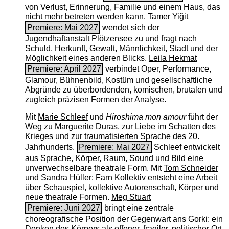
von Verlust, Erinnerung, Familie und einem Haus, das
nicht mehr betreten werden kann.
Tamer Yiğit
Premiere: Mai 2027
wendet sich der
Jugendhaftanstalt Plötzensee zu und fragt nach
Schuld, Herkunft, Gewalt, Männlichkeit, Stadt und der
Möglichkeit eines anderen Blicks.
Leila Hekmat
Premiere: April 2027
verbindet Oper, Performance,
Glamour, Bühnenbild, Kostüm und gesellschaftliche
Abgründe zu überbordenden, komischen, brutalen und
zugleich präzisen Formen der Analyse.
Mit
Marie Schleef
und
Hiroshima mon amour
führt der
Weg zu Marguerite Duras, zur Liebe im Schatten des
Krieges und zur traumatisierten Sprache des 20.
Jahrhunderts.
Premiere: Mai 2027
Schleef entwickelt
aus Sprache, Körper, Raum, Sound und Bild eine
unverwechselbare theatrale Form. Mit
Tom Schneider
und Sandra Hüller: Farn Kollektiv
entsteht eine Arbeit
über Schauspiel, kollektive Autorenschaft, Körper und
neue theatrale Formen.
Meg Stuart
Premiere: Juni 2027
bringt eine zentrale
choreografische Position der Gegenwart ans Gorki: ein
Denken des Körpers als offener, fragiler, politischer Ort.