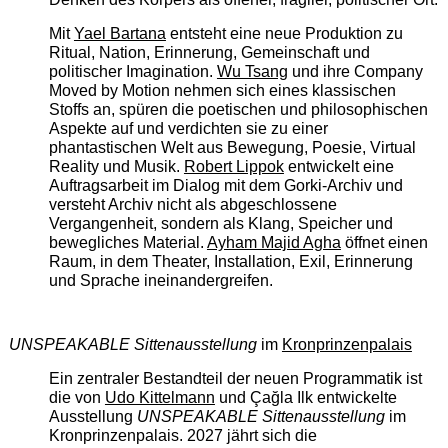
Mit
Yael Bartana
entsteht eine neue Produktion zu
Ritual, Nation, Erinnerung, Gemeinschaft und
politischer Imagination.
Wu Tsang
und ihre Company
Moved by Motion nehmen sich eines klassischen
Stoffs an, spüren die poetischen und philosophischen
Aspekte auf und verdichten sie zu einer
phantastischen Welt aus Bewegung, Poesie, Virtual
Reality und Musik.
Robert Lippok
entwickelt eine
Auftragsarbeit im Dialog mit dem Gorki-Archiv und
versteht Archiv nicht als abgeschlossene
Vergangenheit, sondern als Klang, Speicher und
bewegliches Material.
Ayham Majid Agha
öffnet einen
Raum, in dem Theater, Installation, Exil, Erinnerung
und Sprache ineinandergreifen.
UNSPEAKABLE Sittenausstellung
im
Kronprinzenpalais
Ein zentraler Bestandteil der neuen Programmatik ist
die von
Udo Kittelmann
und Çağla Ilk entwickelte
Ausstellung
UNSPEAKABLE Sittenausstellung
im
Kronprinzenpalais. 2027 jährt sich die