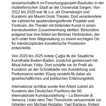
wissenschaftlich im Forschungsprojekt
Baukultur in der
multiethnischen Stadt
an der Universität Siegen. Von
2012 bis 2020 war Ilk u.a. als Dramaturgin und
Kuratorin am Maxim Gorki Theater. Dort verantwortete
sie zahlreiche spartenübergreifende Projekte und
Festivals, die Theater mit bildender Kunst in einen
transkulturellen Zusammenhang stellten. Besonders
prägend war ihre Arbeit am Berliner Herbstsalon, der
sich unter ihrer Mitgestaltung zu einem wichtigen Ort
für interdisziplinäre künstlerische Positionen
entwickelte.
Von 2020 bis 2025 leitete Çağla Ilk die Staatliche
Kunsthalle Baden-Baden, zunächst gemeinsam mit
Misal Adnan Yıldız. Dort schärfte sie ihr Profil als
Kuratorin an der Schnittstelle von Ausstellung und
Performance weiter. Klang versteht Ilk dabei als
gesellschaftliches und politisches Erfahrungsfeld.
International sichtbar wurde ihre Arbeit zuletzt als
Kuratorin des Deutschen Pavillons der 60.
Internationale Kunstausstellung – La Biennale di
Venezia. Unter dem Titel
Thresholds
versammelte sie
Arbeiten von Michael Akstaller, Yael Bartana, Robert