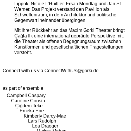
Lippok, Nicole L’Huillier, Ersan Mondtag und Jan St.
Werner. Das Projekt verstand den Pavillon als
Schwellenraum, in dem Architektur und politische
Gegenwart ineinander übergingen.
Mit ihrer Rückkehr an das Maxim Gorki Theater bringt
Çağla Ilk eine international geprägte Perspektive mit,
die Theater als offenen Begegnungsraum zwischen
Kunstformen und gesellschaftlichen Fragestellungen
versteht.
Connect with us via
ConnectWithUs@gorki.de
as part of ensemble
Campbell Caspary
Caroline Cousin
Çiğdem Teke
Emeka Ene
Kimberly Darcy-Mae
Lars Rudolph
Lea Draeger