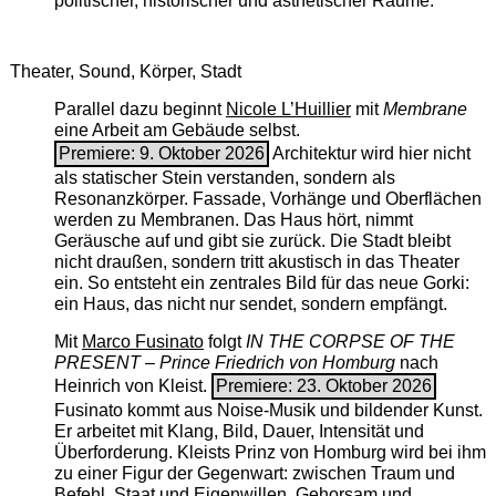
politischer, historischer und ästhetischer Räume.
Theater, Sound, Körper, Stadt
Parallel dazu beginnt
Nicole L’Huillier
mit ­
Membrane
eine Arbeit am Gebäude selbst.
Premiere: 9. Oktober 2026
Architektur wird hier nicht
als statischer Stein verstanden, sondern als
Resonanzkörper. Fassade, Vorhänge und Oberflächen
werden zu Membranen. Das Haus hört, nimmt
Geräusche auf und gibt sie zurück. Die Stadt bleibt
nicht draußen, sondern tritt akustisch in das Theater
ein. So entsteht ein zentrales Bild für das neue Gorki:
ein Haus, das nicht nur sendet, sondern empfängt.
Mit
Marco Fusinato
folgt
IN THE CORPSE OF THE
PRESENT – Prince Friedrich von Homburg
nach
Heinrich von Kleist.
Premiere: 23. Oktober 2026
Fusinato kommt aus Noise-Musik und bildender Kunst.
Er arbeitet mit Klang, Bild, Dauer, Intensität und
Überforderung. Kleists Prinz von Homburg wird bei ihm
zu einer Figur der Gegenwart: zwischen Traum und
Befehl, Staat und Eigenwillen, Gehorsam und