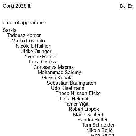
Gorki 2026 ff.
De
En
order of appearance
Sarkis
Tadeusz Kantor
Marco Fusinato
Nicole L’Huillier
Ulrike Ottinger
Yvonne Rainer
Luca Cerizza
Constanza Macras
Mohammad Salemy
Göksu Kunak
Sebastian Baumgarten
Udo Kittelmann
Theda Nilsson-Eicke
Leila Hekmat
Tamer Yiğit
Robert Lippok
Marie Schleef
Sandra Hüller
Tom Schneider
Nikola Bojić
Meg Stuart