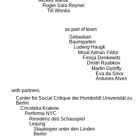
Mickey Mahar
Roger Sala Reyner
Till Wonka
as part of team
Sebastian
Baumgarten
Ludwig Haugk
Misal Adnan Yıldız
Finnja Denkewitz
Dmitri Ryabkov
Martin Györffy
Eva da Silva
Antunes Alves
with partners
Center for Social Critique der Humboldt Universität zu
Berlin
Cricoteka Krakow
Performa NYC
Residenz des Schauspiel
Leipzig
Staatsoper unter den Linden
Berlin