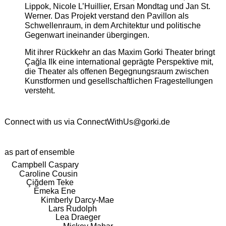
Lippok, Nicole L’Huillier, Ersan Mondtag und Jan St.
Werner. Das Projekt verstand den Pavillon als
Schwellenraum, in dem Architektur und politische
Gegenwart ineinander übergingen.
Mit ihrer Rückkehr an das Maxim Gorki Theater bringt
Çağla Ilk eine international geprägte Perspektive mit,
die Theater als offenen Begegnungsraum zwischen
Kunstformen und gesellschaftlichen Fragestellungen
versteht.
Connect with us via
ConnectWithUs@gorki.de
as part of ensemble
Campbell Caspary
Caroline Cousin
Çiğdem Teke
Emeka Ene
Kimberly Darcy-Mae
Lars Rudolph
Lea Draeger