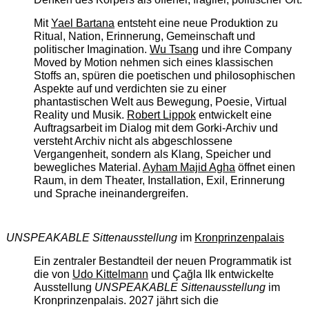
Mit
Yael Bartana
entsteht eine neue Produktion zu
Ritual, Nation, Erinnerung, Gemeinschaft und
politischer Imagination.
Wu Tsang
und ihre Company
Moved by Motion nehmen sich eines klassischen
Stoffs an, spüren die poetischen und philosophischen
Aspekte auf und verdichten sie zu einer
phantastischen Welt aus Bewegung, Poesie, Virtual
Reality und Musik.
Robert Lippok
entwickelt eine
Auftragsarbeit im Dialog mit dem Gorki-Archiv und
versteht Archiv nicht als abgeschlossene
Vergangenheit, sondern als Klang, Speicher und
bewegliches Material.
Ayham Majid Agha
öffnet einen
Raum, in dem Theater, Installation, Exil, Erinnerung
und Sprache ineinandergreifen.
UNSPEAKABLE Sittenausstellung
im
Kronprinzenpalais
Ein zentraler Bestandteil der neuen Programmatik ist
die von
Udo Kittelmann
und Çağla Ilk entwickelte
Ausstellung
UNSPEAKABLE Sittenausstellung
im
Kronprinzenpalais. 2027 jährt sich die