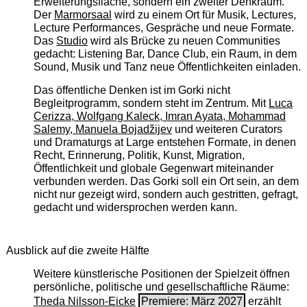
Erweiterungsfläche, sondern ein zweiter Denkraum.
Der
Marmorsaal
wird zu einem Ort für Musik, Lectures,
Lecture Performances, Gespräche und neue Formate.
Das
Studio
wird als Brücke zu neuen Communities
gedacht: Listening Bar, Dance Club, ein Raum, in dem
Sound, Musik und Tanz neue Öffentlichkeiten einladen.
Das öffentliche Denken ist im Gorki nicht
Begleitprogramm, sondern steht im Zentrum. Mit
Luca
Cerizza, Wolfgang Kaleck, Imran Ayata, Mohammad
Salemy, Manuela Bojadžijev
und weiteren Curators
und Dramaturgs at Large entstehen Formate, in denen
Recht, Erinnerung, Politik, Kunst, Migration,
Öffentlichkeit und globale Gegenwart miteinander
verbunden werden. Das Gorki soll ein Ort sein, an dem
nicht nur gezeigt wird, sondern auch gestritten, gefragt,
gedacht und widersprochen werden kann.
Ausblick auf die zweite Hälfte
Weitere künstlerische Positionen der Spielzeit öffnen
persönliche, politische und gesellschaftliche Räume:
Theda Nilsson-Eicke
Premiere: März 2027
erzählt