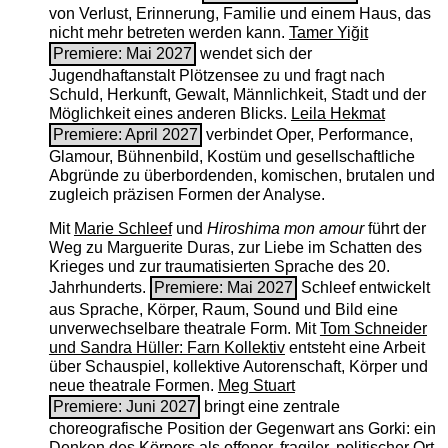
von Verlust, Erinnerung, Familie und einem Haus, das
nicht mehr betreten werden kann.
Tamer Yiğit
Premiere: Mai 2027
wendet sich der
Jugendhaftanstalt Plötzensee zu und fragt nach
Schuld, Herkunft, Gewalt, Männlichkeit, Stadt und der
Möglichkeit eines anderen Blicks.
Leila Hekmat
Premiere: April 2027
verbindet Oper, Performance,
Glamour, Bühnenbild, Kostüm und gesellschaftliche
Abgründe zu überbordenden, komischen, brutalen und
zugleich präzisen Formen der Analyse.
Mit
Marie Schleef
und
Hiroshima mon amour
führt der
Weg zu Marguerite Duras, zur Liebe im Schatten des
Krieges und zur traumatisierten Sprache des 20.
Jahrhunderts.
Premiere: Mai 2027
Schleef entwickelt
aus Sprache, Körper, Raum, Sound und Bild eine
unverwechselbare theatrale Form. Mit
Tom Schneider
und Sandra Hüller: Farn Kollektiv
entsteht eine Arbeit
über Schauspiel, kollektive Autorenschaft, Körper und
neue theatrale Formen.
Meg Stuart
Premiere: Juni 2027
bringt eine zentrale
choreografische Position der Gegenwart ans Gorki: ein
Denken des Körpers als offener, fragiler, politischer Ort.