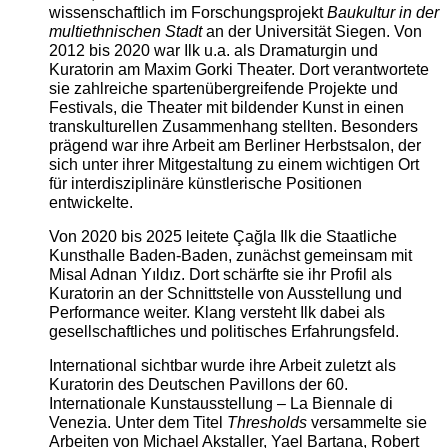
wissenschaftlich im Forschungsprojekt
Baukultur in der
multiethnischen Stadt
an der Universität Siegen. Von
2012 bis 2020 war Ilk u.a. als Dramaturgin und
Kuratorin am Maxim Gorki Theater. Dort verantwortete
sie zahlreiche spartenübergreifende Projekte und
Festivals, die Theater mit bildender Kunst in einen
transkulturellen Zusammenhang stellten. Besonders
prägend war ihre Arbeit am Berliner Herbstsalon, der
sich unter ihrer Mitgestaltung zu einem wichtigen Ort
für interdisziplinäre künstlerische Positionen
entwickelte.
Von 2020 bis 2025 leitete Çağla Ilk die Staatliche
Kunsthalle Baden-Baden, zunächst gemeinsam mit
Misal Adnan Yıldız. Dort schärfte sie ihr Profil als
Kuratorin an der Schnittstelle von Ausstellung und
Performance weiter. Klang versteht Ilk dabei als
gesellschaftliches und politisches Erfahrungsfeld.
International sichtbar wurde ihre Arbeit zuletzt als
Kuratorin des Deutschen Pavillons der 60.
Internationale Kunstausstellung – La Biennale di
Venezia. Unter dem Titel
Thresholds
versammelte sie
Arbeiten von Michael Akstaller, Yael Bartana, Robert