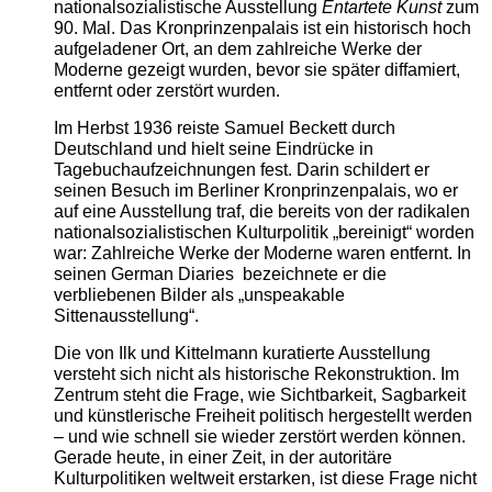
nationalsozialistische Ausstellung
Entartete Kunst
zum
90. Mal. Das Kronprinzenpalais ist ein historisch hoch
aufgeladener Ort, an dem zahlreiche Werke der
Moderne gezeigt wurden, bevor sie später diffamiert,
entfernt oder zerstört wurden.
Im Herbst 1936 reiste Samuel Beckett durch
Deutschland und hielt seine Eindrücke in
Tagebuchaufzeichnungen fest. Darin schildert er
seinen Besuch im Berliner Kronprinzenpalais, wo er
auf eine Ausstellung traf, die bereits von der radikalen
nationalsozialistischen Kulturpolitik „bereinigt“ worden
war: Zahlreiche Werke der Moderne waren entfernt. In
seinen German Diaries bezeichnete er die
verbliebenen Bilder als „unspeakable
Sittenausstellung“.
Die von Ilk und Kittelmann kuratierte Ausstellung
versteht sich nicht als historische Rekonstruktion. Im
Zentrum steht die Frage, wie Sichtbarkeit, Sagbarkeit
und künstlerische Freiheit politisch hergestellt werden
– und wie schnell sie wieder zerstört werden können.
Gerade heute, in einer Zeit, in der autoritäre
Kulturpolitiken weltweit erstarken, ist diese Frage nicht