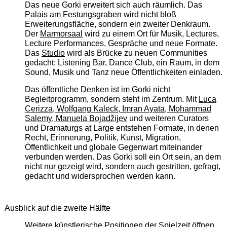
Das neue Gorki erweitert sich auch räumlich. Das
Palais am Festungsgraben wird nicht bloß
Erweiterungsfläche, sondern ein zweiter Denkraum.
Der
Marmorsaal
wird zu einem Ort für Musik, Lectures,
Lecture Performances, Gespräche und neue Formate.
Das
Studio
wird als Brücke zu neuen Communities
gedacht: Listening Bar, Dance Club, ein Raum, in dem
Sound, Musik und Tanz neue Öffentlichkeiten einladen.
Das öffentliche Denken ist im Gorki nicht
Begleitprogramm, sondern steht im Zentrum. Mit
Luca
Cerizza, Wolfgang Kaleck, Imran Ayata, Mohammad
Salemy, Manuela Bojadžijev
und weiteren Curators
und Dramaturgs at Large entstehen Formate, in denen
Recht, Erinnerung, Politik, Kunst, Migration,
Öffentlichkeit und globale Gegenwart miteinander
verbunden werden. Das Gorki soll ein Ort sein, an dem
nicht nur gezeigt wird, sondern auch gestritten, gefragt,
gedacht und widersprochen werden kann.
Ausblick auf die zweite Hälfte
Weitere künstlerische Positionen der Spielzeit öffnen