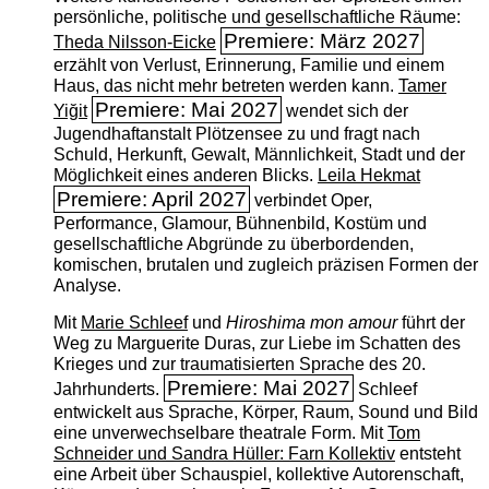
persönliche, politische und gesellschaftliche Räume:
Premiere: März 2027
Theda Nilsson-Eicke
erzählt von Verlust, Erinnerung, Familie und einem
Haus, das nicht mehr betreten werden kann.
Tamer
Premiere: Mai 2027
Yiğit
wendet sich der
Jugendhaftanstalt Plötzensee zu und fragt nach
Schuld, Herkunft, Gewalt, Männlichkeit, Stadt und der
Möglichkeit eines anderen Blicks.
Leila Hekmat
Premiere: April 2027
verbindet Oper,
Performance, Glamour, Bühnenbild, Kostüm und
gesellschaftliche Abgründe zu überbordenden,
komischen, brutalen und zugleich präzisen Formen der
Analyse.
Mit
Marie Schleef
und
Hiroshima mon amour
führt der
Weg zu Marguerite Duras, zur Liebe im Schatten des
Krieges und zur traumatisierten Sprache des 20.
Premiere: Mai 2027
Jahrhunderts.
Schleef
entwickelt aus Sprache, Körper, Raum, Sound und Bild
eine unverwechselbare theatrale Form. Mit
Tom
Schneider und Sandra Hüller: Farn Kollektiv
entsteht
eine Arbeit über Schauspiel, kollektive Autorenschaft,