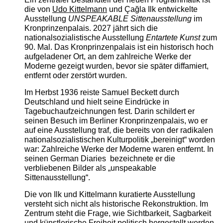
die von
Udo Kittelmann
und Çağla Ilk entwickelte
Ausstellung
UNSPEAKABLE Sittenausstellung
im
Kronprinzenpalais. 2027 jährt sich die
nationalsozialistische Ausstellung
Entartete Kunst
zum
90. Mal. Das Kronprinzenpalais ist ein historisch hoch
aufgeladener Ort, an dem zahlreiche Werke der
Moderne gezeigt wurden, bevor sie später diffamiert,
entfernt oder zerstört wurden.
Im Herbst 1936 reiste Samuel Beckett durch
Deutschland und hielt seine Eindrücke in
Tagebuchaufzeichnungen fest. Darin schildert er
seinen Besuch im Berliner Kronprinzenpalais, wo er
auf eine Ausstellung traf, die bereits von der radikalen
nationalsozialistischen Kulturpolitik „bereinigt“ worden
war: Zahlreiche Werke der Moderne waren entfernt. In
seinen German Diaries bezeichnete er die
verbliebenen Bilder als „unspeakable
Sittenausstellung“.
Die von Ilk und Kittelmann kuratierte Ausstellung
versteht sich nicht als historische Rekonstruktion. Im
Zentrum steht die Frage, wie Sichtbarkeit, Sagbarkeit
und künstlerische Freiheit politisch hergestellt werden