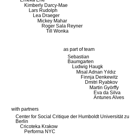
Kimberly Darcy-Mae
Lars Rudolph
Lea Draeger
Mickey Mahar
Roger Sala Reyner
Till Wonka
as part of team
Sebastian
Baumgarten
Ludwig Haugk
Misal Adnan Yıldız
Finnja Denkewitz
Dmitri Ryabkov
Martin Györffy
Eva da Silva
Antunes Alves
with partners
Center for Social Critique der Humboldt Universität zu
Berlin
Cricoteka Krakow
Performa NYC