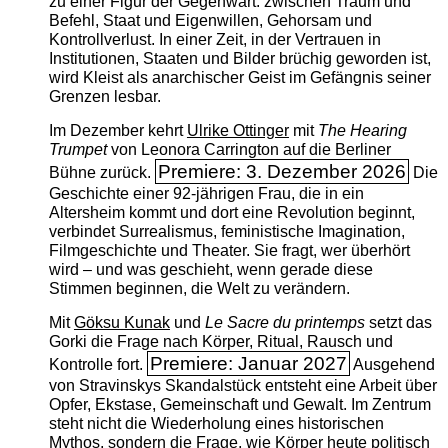
zu einer Figur der Gegenwart: zwischen Traum und
Befehl, Staat und Eigenwillen, Gehorsam und
Kontrollverlust. In einer Zeit, in der Vertrauen in
Institutionen, Staaten und Bilder brüchig geworden ist,
wird Kleist als anarchischer Geist im Gefängnis seiner
Grenzen lesbar.
Im Dezember kehrt
Ulrike Ottinger
mit
The ­Hearing
Trumpet
von Leonora Carrington auf die Berliner
Premiere: 3. Dezember 2026
Bühne zurück.
Die
Geschichte einer 92-jährigen Frau, die in ein
Altersheim kommt und dort eine Revolution beginnt,
verbindet Surrealismus, feministische Imagination,
Filmgeschichte und Theater. Sie fragt, wer überhört
wird – und was geschieht, wenn gerade diese
Stimmen beginnen, die Welt zu verändern.
Mit
Göksu Kunak
und
Le Sacre du printemps
setzt das
Gorki die Frage nach Körper, Ritual, Rausch und
Premiere: Januar 2027
Kontrolle fort.
Ausgehend
von Stravinskys Skandalstück entsteht eine Arbeit über
Opfer, Ekstase, Gemeinschaft und Gewalt. Im Zentrum
steht nicht die Wiederholung eines historischen
Mythos, sondern die Frage, wie Körper heute politisch