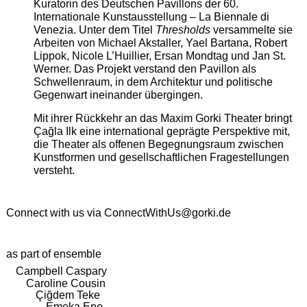
Kuratorin des Deutschen Pavillons der 60.
Internationale Kunstausstellung – La Biennale di
Venezia. Unter dem Titel
Thresholds
versammelte sie
Arbeiten von Michael Akstaller, Yael Bartana, Robert
Lippok, Nicole L’Huillier, Ersan Mondtag und Jan St.
Werner. Das Projekt verstand den Pavillon als
Schwellenraum, in dem Architektur und politische
Gegenwart ineinander übergingen.
Mit ihrer Rückkehr an das Maxim Gorki Theater bringt
Çağla Ilk eine international geprägte Perspektive mit,
die Theater als offenen Begegnungsraum zwischen
Kunstformen und gesellschaftlichen Fragestellungen
versteht.
Connect with us via
ConnectWithUs@gorki.de
as part of ensemble
Campbell Caspary
Caroline Cousin
Çiğdem Teke
Emeka Ene