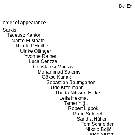
De
En
order of appearance
Sarkis
Tadeusz Kantor
Marco Fusinato
Nicole L’Huillier
Ulrike Ottinger
Yvonne Rainer
Luca Cerizza
Constanza Macras
Mohammad Salemy
Göksu Kunak
Sebastian Baumgarten
Udo Kittelmann
Theda Nilsson-Eicke
Leila Hekmat
Tamer Yiğit
Robert Lippok
Marie Schleef
Sandra Hüller
Tom Schneider
Nikola Bojić
Meg Stuart