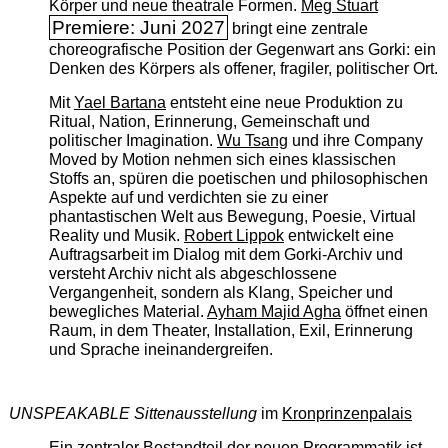
Körper und neue theatrale Formen.
Meg Stuart
Premiere: Juni 2027
bringt eine zentrale
choreografische Position der Gegenwart ans Gorki: ein
Denken des Körpers als offener, fragiler, politischer Ort.
Mit
Yael Bartana
entsteht eine neue Produktion zu
Ritual, Nation, Erinnerung, Gemeinschaft und
politischer Imagination.
Wu Tsang
und ihre Company
Moved by Motion nehmen sich eines klassischen
Stoffs an, spüren die poetischen und philosophischen
Aspekte auf und verdichten sie zu einer
phantastischen Welt aus Bewegung, Poesie, Virtual
Reality und Musik.
Robert Lippok
entwickelt eine
Auftragsarbeit im Dialog mit dem Gorki-Archiv und
versteht Archiv nicht als abgeschlossene
Vergangenheit, sondern als Klang, Speicher und
bewegliches Material.
Ayham Majid Agha
öffnet einen
Raum, in dem Theater, Installation, Exil, Erinnerung
und Sprache ineinandergreifen.
UNSPEAKABLE Sittenausstellung
im
Kronprinzenpalais
Ein zentraler Bestandteil der neuen Programmatik ist