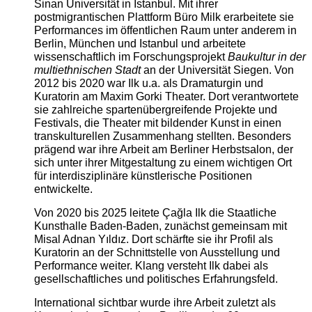
Sinan Universität in Istanbul. Mit ihrer
postmigrantischen Plattform Büro Milk erarbeitete sie
Performances im öffentlichen Raum unter anderem in
Berlin, München und Istanbul und arbeitete
wissenschaftlich im Forschungsprojekt
Baukultur in der
multiethnischen Stadt
an der Universität Siegen. Von
2012 bis 2020 war Ilk u.a. als Dramaturgin und
Kuratorin am Maxim Gorki Theater. Dort verantwortete
sie zahlreiche spartenübergreifende Projekte und
Festivals, die Theater mit bildender Kunst in einen
transkulturellen Zusammenhang stellten. Besonders
prägend war ihre Arbeit am Berliner Herbstsalon, der
sich unter ihrer Mitgestaltung zu einem wichtigen Ort
für interdisziplinäre künstlerische Positionen
entwickelte.
Von 2020 bis 2025 leitete Çağla Ilk die Staatliche
Kunsthalle Baden-Baden, zunächst gemeinsam mit
Misal Adnan Yıldız. Dort schärfte sie ihr Profil als
Kuratorin an der Schnittstelle von Ausstellung und
Performance weiter. Klang versteht Ilk dabei als
gesellschaftliches und politisches Erfahrungsfeld.
International sichtbar wurde ihre Arbeit zuletzt als