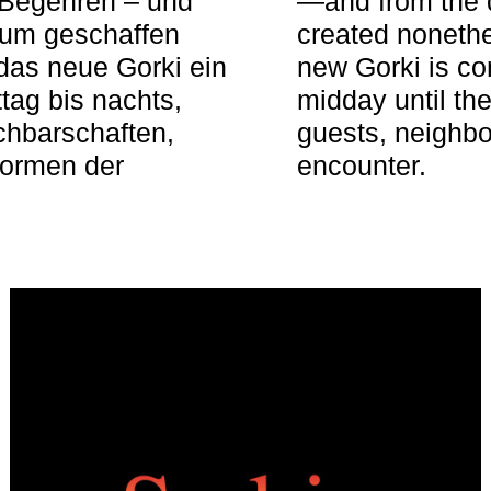
 Begehren – und
—and from the q
aum geschaffen
created nonethel
das neue Gorki ein
new Gorki is c
tag bis nachts,
midday until the
achbarschaften,
guests, neighbo
Formen der
encounter.