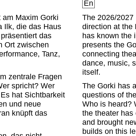
En
nt am Maxim Gorki
The 2026/2027 s
 Ilk, die das Haus
direction at th
 präsentiert das
has known the i
en Ort zwischen
presents the Go
Performance, Tanz,
connecting thea
dance, music, s
itself.
em zentrale Fragen
Wer spricht? Wer
The Gorki has a
s hat Sichtbarkeit
questions of th
en und neue
Who is heard? 
ran knüpft das
the theater has c
and brought new
builds on this l
n, das nicht