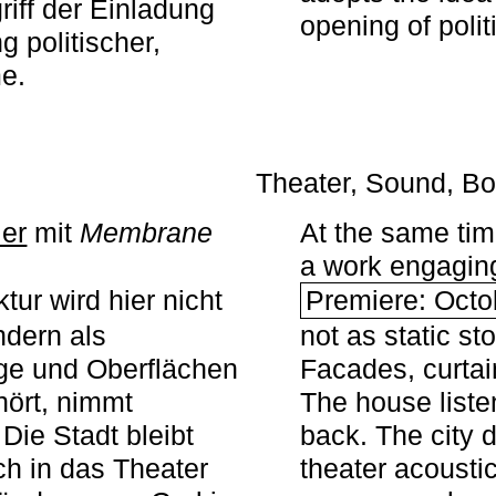
iff der Einladung
opening of polit
g politischer,
me.
Theater, Sound, Bo
ier
mit ­
Membrane
At the same ti
a work engaging 
tur wird hier nicht
Premiere: Octo
ndern als
not as static st
ge und Oberflächen
Facades, curta
ört, nimmt
The house liste
Die Stadt bleibt
back. The city 
sch in das Theater
theater acoustic