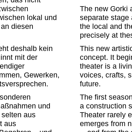
zwischen
The new Gorki 
wischen lokal und
separate stage 
u an diesen
the local and th
precisely at th
eht deshalb kein
This new artisti
nnt mit der
concept. It begi
bendiger
theater is a li
timmen, Gewerken,
voices, crafts,
tsversprechen.
future.
besonderen
The first seaso
rmaßnahmen und
a construction s
 selten aus
Theater rarely 
t aus
emerges from ne