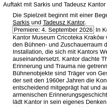
Auftakt mit Sarkis und Tadeusz Kanto
Die Spielzeit beginnt mit einer B
Sarkis
und
Tadeusz Kantor
.
Premiere: 4. September 2026
In K
Kantor Museum Cricoteka Kraków v
den Bühnen- und Zuschauerraum de
Installation, die sich mit Kantors W
auseinandersetzt. Kantor dachte The
Erinnerung und Trauma nie getrenn
Bühnenobjekte sind Träger von Ges
der seit den 1960er Jahren die Ko
entscheidend mitgeprägt hat und a
armenischen ­Erinnerungsgeschicht
lädt Kantor in sein eigenes Denken