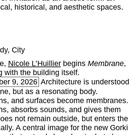
ical, historical, and aesthetic spaces.
dy, City
me,
Nicole L’Huillier
begins ­
Membrane
,
with the building itself.
ber 9, 2026
Architecture is understood
one, but as a resonating body.
ins, and surfaces become membranes.
ns, absorbs sounds, and gives them
does not remain outside, but enters the
ally. A central image for the new Gorki