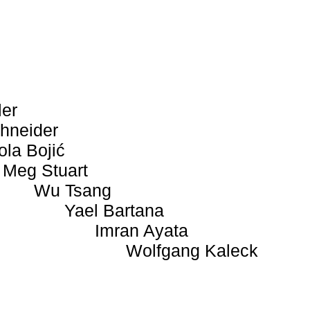
ler
hneider
ola Bojić
Meg Stuart
Wu Tsang
Yael Bartana
Imran Ayata
Wolfgang Kaleck