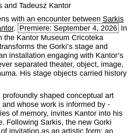
s and Tadeusz Kantor
ns with an encounter between
Sarkis
ntor
.
Premiere: September 4, 2026
In
h the ­Kantor Museum Cricoteka
transforms the Gorki’s stage and
an installation engaging with Kantor’s
ever separated theater, object, image,
uma. His stage objects carried history
 profoundly shaped conceptual art
 and whose work is informed by ­
ies of memory, invites Kantor into his
e. Following Sarkis, the new Gorki
of invitation as an artistic form: an