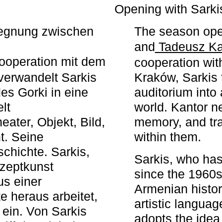
r
Opening with Sarki
egegnung zwischen
The season ope
and
Tadeusz Ka
ooperation mit dem
cooperation wit
erwandelt Sarkis
Kraków, Sarkis 
s Gorki in eine
auditorium into 
elt
world. Kantor n
ater, Objekt, Bild,
memory, and tra
t. Seine
within them.
chichte. Sarkis,
Sarkis, who has
nzeptkunst
since the 1960s
us einer
Armenian histor
e heraus arbeitet,
artistic languag
 ein. Von Sarkis
adopts the idea 