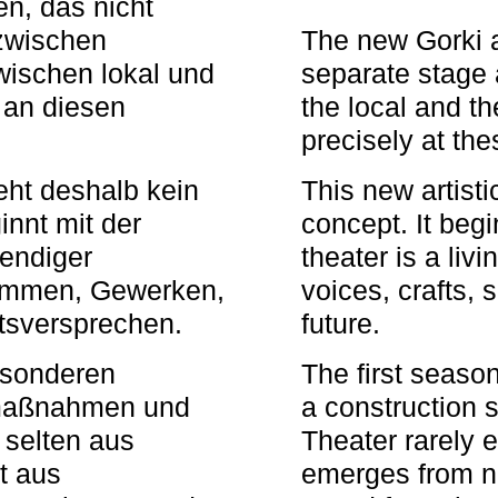
n, das nicht
zwischen
The new Gorki 
wischen lokal und
separate stage 
u an diesen
the local and th
precisely at th
eht deshalb kein
This new artisti
nnt mit der
concept. It begi
bendiger
theater is a li
timmen, Gewerken,
voices, crafts,
tsversprechen.
future.
besonderen
The first seaso
rmaßnahmen und
a construction s
 selten aus
Theater rarely 
t aus
emerges from ne