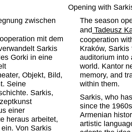
r
Opening with Sarki
egegnung zwischen
The season ope
and
Tadeusz Ka
ooperation mit dem
cooperation wit
erwandelt Sarkis
Kraków, Sarkis 
s Gorki in eine
auditorium into 
elt
world. Kantor n
ater, Objekt, Bild,
memory, and tra
t. Seine
within them.
chichte. Sarkis,
Sarkis, who has
nzeptkunst
since the 1960s
us einer
Armenian histor
e heraus arbeitet,
artistic languag
 ein. Von Sarkis