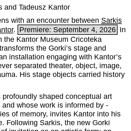
s and Tadeusz Kantor
ns with an encounter between
Sarkis
ntor
.
Premiere: September 4, 2026
In
h the ­Kantor Museum Cricoteka
transforms the Gorki’s stage and
an installation engaging with Kantor’s
ever separated theater, object, image,
uma. His stage objects carried history
 profoundly shaped conceptual art
 and whose work is informed by ­
ies of memory, invites Kantor into his
e. Following Sarkis, the new Gorki