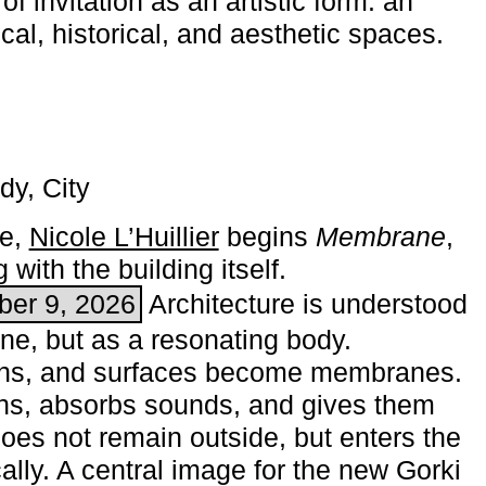
of invitation as an artistic form: an
ical, historical, and aesthetic spaces.
dy, City
me,
Nicole L’Huillier
begins ­
Membrane
,
with the building itself.
ber 9, 2026
Architecture is understood
one, but as a resonating body.
ins, and surfaces become membranes.
ns, absorbs sounds, and gives them
does not remain outside, but enters the
ally. A central image for the new Gorki