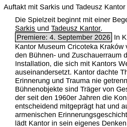
Auftakt mit Sarkis und Tadeusz Kanto
Die Spielzeit beginnt mit einer B
Sarkis
und
Tadeusz Kantor
.
Premiere: 4. September 2026
In K
Kantor Museum Cricoteka Kraków v
den Bühnen- und Zuschauerraum de
Installation, die sich mit Kantors W
auseinandersetzt. Kantor dachte The
Erinnerung und Trauma nie getrenn
Bühnenobjekte sind Träger von Ges
der seit den 1960er Jahren die Ko
entscheidend mitgeprägt hat und a
armenischen ­Erinnerungsgeschicht
lädt Kantor in sein eigenes Denken