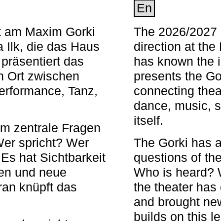
En
nt am Maxim Gorki
The 2026/2027 s
 Ilk, die das Haus
direction at th
 präsentiert das
has known the i
en Ort zwischen
presents the Go
Performance, Tanz,
connecting thea
dance, music, s
itself.
em zentrale Fragen
Wer spricht? Wer
The Gorki has a
s hat Sichtbarkeit
questions of th
en und neue
Who is heard? 
ran knüpft das
the theater has c
and brought new
builds on this l