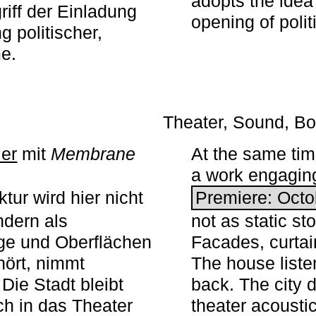
adopts the idea 
iff der Einladung
opening of polit
g politischer,
me.
Theater, Sound, Bo
ier
mit ­
Membrane
At the same ti
a work engaging 
tur wird hier nicht
Premiere: Octo
ndern als
not as static st
ge und Oberflächen
Facades, curta
ört, nimmt
The house liste
Die Stadt bleibt
back. The city 
sch in das Theater
theater acoustic