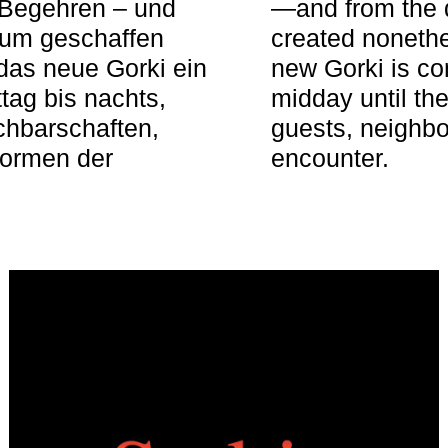
 Begehren – und
—and from the q
aum geschaffen
created nonethel
das neue Gorki ein
new Gorki is c
tag bis nachts,
midday until the
achbarschaften,
guests, neighbo
Formen der
encounter.