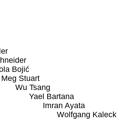
ler
hneider
ola Bojić
Meg Stuart
Wu Tsang
Yael Bartana
Imran Ayata
Wolfgang Kaleck