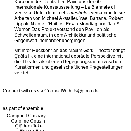
Kuratorin des Deutschen Pavillons der 60.
Internationale Kunstausstellung – La Biennale di
Venezia. Unter dem Titel
Thresholds
versammelte sie
Arbeiten von Michael Akstaller, Yael Bartana, Robert
Lippok, Nicole L’Huillier, Ersan Mondtag und Jan St.
Werner. Das Projekt verstand den Pavillon als
Schwellenraum, in dem Architektur und politische
Gegenwart ineinander übergingen.
Mit ihrer Rückkehr an das Maxim Gorki Theater bringt
Çağla Ilk eine international geprägte Perspektive mit,
die Theater als offenen Begegnungsraum zwischen
Kunstformen und gesellschaftlichen Fragestellungen
versteht.
Connect with us via
ConnectWithUs@gorki.de
as part of ensemble
Campbell Caspary
Caroline Cousin
Çiğdem Teke
Emeka Ene