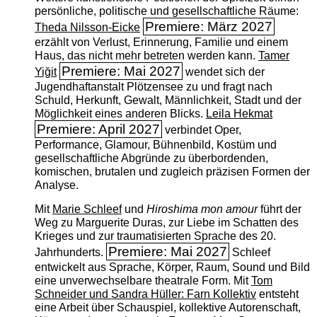
persönliche, politische und gesellschaftliche Räume:
Premiere: März 2027
Theda Nilsson-Eicke
erzählt von Verlust, Erinnerung, Familie und einem
Haus, das nicht mehr betreten werden kann.
Tamer
Premiere: Mai 2027
Yiğit
wendet sich der
Jugendhaftanstalt Plötzensee zu und fragt nach
Schuld, Herkunft, Gewalt, Männlichkeit, Stadt und der
Möglichkeit eines anderen Blicks.
Leila Hekmat
Premiere: April 2027
verbindet Oper,
Performance, Glamour, Bühnenbild, Kostüm und
gesellschaftliche Abgründe zu überbordenden,
komischen, brutalen und zugleich präzisen Formen der
Analyse.
Mit
Marie Schleef
und
Hiroshima mon amour
führt der
Weg zu Marguerite Duras, zur Liebe im Schatten des
Krieges und zur traumatisierten Sprache des 20.
Premiere: Mai 2027
Jahrhunderts.
Schleef
entwickelt aus Sprache, Körper, Raum, Sound und Bild
eine unverwechselbare theatrale Form. Mit
Tom
Schneider und Sandra Hüller: Farn Kollektiv
entsteht
eine Arbeit über Schauspiel, kollektive Autorenschaft,