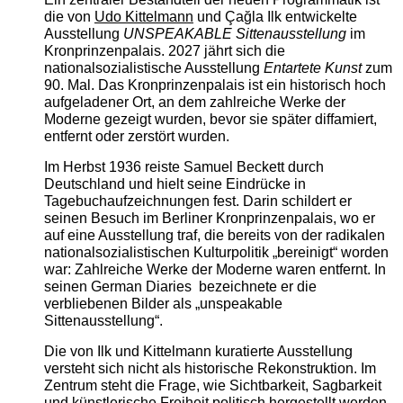
die von
Udo Kittelmann
und Çağla Ilk entwickelte
Ausstellung
UNSPEAKABLE Sittenausstellung
im
Kronprinzenpalais. 2027 jährt sich die
nationalsozialistische Ausstellung
Entartete Kunst
zum
90. Mal. Das Kronprinzenpalais ist ein historisch hoch
aufgeladener Ort, an dem zahlreiche Werke der
Moderne gezeigt wurden, bevor sie später diffamiert,
entfernt oder zerstört wurden.
Im Herbst 1936 reiste Samuel Beckett durch
Deutschland und hielt seine Eindrücke in
Tagebuchaufzeichnungen fest. Darin schildert er
seinen Besuch im Berliner Kronprinzenpalais, wo er
auf eine Ausstellung traf, die bereits von der radikalen
nationalsozialistischen Kulturpolitik „bereinigt“ worden
war: Zahlreiche Werke der Moderne waren entfernt. In
seinen German Diaries bezeichnete er die
verbliebenen Bilder als „unspeakable
Sittenausstellung“.
Die von Ilk und Kittelmann kuratierte Ausstellung
versteht sich nicht als historische Rekonstruktion. Im
Zentrum steht die Frage, wie Sichtbarkeit, Sagbarkeit
und künstlerische Freiheit politisch hergestellt werden