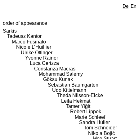
De
En
order of appearance
Sarkis
Tadeusz Kantor
Marco Fusinato
Nicole L’Huillier
Ulrike Ottinger
Yvonne Rainer
Luca Cerizza
Constanza Macras
Mohammad Salemy
Göksu Kunak
Sebastian Baumgarten
Udo Kittelmann
Theda Nilsson-Eicke
Leila Hekmat
Tamer Yiğit
Robert Lippok
Marie Schleef
Sandra Hüller
Tom Schneider
Nikola Bojić
Meg Stuart