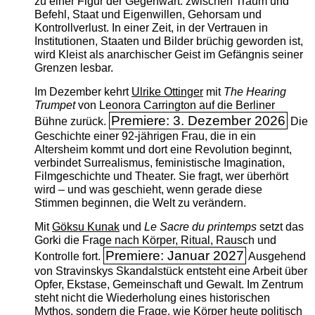
zu einer Figur der Gegenwart: zwischen Traum und
Befehl, Staat und Eigenwillen, Gehorsam und
Kontrollverlust. In einer Zeit, in der Vertrauen in
Institutionen, Staaten und Bilder brüchig geworden ist,
wird Kleist als anarchischer Geist im Gefängnis seiner
Grenzen lesbar.
Im Dezember kehrt
Ulrike Ottinger
mit
The ­Hearing
Trumpet
von Leonora Carrington auf die Berliner
Premiere: 3. Dezember 2026
Bühne zurück.
Die
Geschichte einer 92-jährigen Frau, die in ein
Altersheim kommt und dort eine Revolution beginnt,
verbindet Surrealismus, feministische Imagination,
Filmgeschichte und Theater. Sie fragt, wer überhört
wird – und was geschieht, wenn gerade diese
Stimmen beginnen, die Welt zu verändern.
Mit
Göksu Kunak
und
Le Sacre du printemps
setzt das
Gorki die Frage nach Körper, Ritual, Rausch und
Premiere: Januar 2027
Kontrolle fort.
Ausgehend
von Stravinskys Skandalstück entsteht eine Arbeit über
Opfer, Ekstase, Gemeinschaft und Gewalt. Im Zentrum
steht nicht die Wiederholung eines historischen
Mythos, sondern die Frage, wie Körper heute politisch