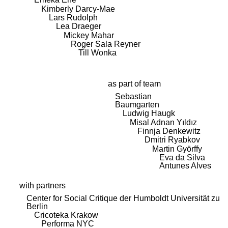
Kimberly Darcy-Mae
Lars Rudolph
Lea Draeger
Mickey Mahar
Roger Sala Reyner
Till Wonka
as part of team
Sebastian
Baumgarten
Ludwig Haugk
Misal Adnan Yıldız
Finnja Denkewitz
Dmitri Ryabkov
Martin Györffy
Eva da Silva
Antunes Alves
with partners
Center for Social Critique der Humboldt Universität zu
Berlin
Cricoteka Krakow
Performa NYC