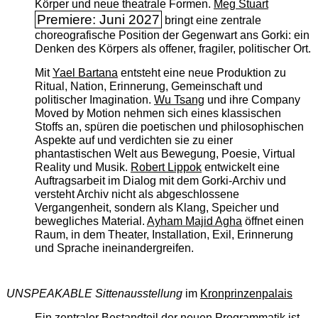
Körper und neue theatrale Formen.
Meg Stuart
Premiere: Juni 2027
bringt eine zentrale
choreografische Position der Gegenwart ans Gorki: ein
Denken des Körpers als offener, fragiler, politischer Ort.
Mit
Yael Bartana
entsteht eine neue Produktion zu
Ritual, Nation, Erinnerung, Gemeinschaft und
politischer Imagination.
Wu Tsang
und ihre Company
Moved by Motion nehmen sich eines klassischen
Stoffs an, spüren die poetischen und philosophischen
Aspekte auf und verdichten sie zu einer
phantastischen Welt aus Bewegung, Poesie, Virtual
Reality und Musik.
Robert Lippok
entwickelt eine
Auftragsarbeit im Dialog mit dem Gorki-Archiv und
versteht Archiv nicht als abgeschlossene
Vergangenheit, sondern als Klang, Speicher und
bewegliches Material.
Ayham Majid Agha
öffnet einen
Raum, in dem Theater, Installation, Exil, Erinnerung
und Sprache ineinandergreifen.
UNSPEAKABLE Sittenausstellung
im
Kronprinzenpalais
Ein zentraler Bestandteil der neuen Programmatik ist