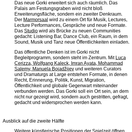
Das neue Gorki erweitert sich auch räumlich. Das
Palais am Festungsgraben wird nicht bloß
Erweiterungsfläche, sondern ein zweiter Denkraum.
Der
Marmorsaal
wird zu einem Ort für Musik, Lectures,
Lecture Performances, Gespräche und neue Formate.
Das
Studio
wird als Brücke zu neuen Communities
gedacht: Listening Bar, Dance Club, ein Raum, in dem
Sound, Musik und Tanz neue Öffentlichkeiten einladen.
Das öffentliche Denken ist im Gorki nicht
Begleitprogramm, sondern steht im Zentrum. Mit
Luca
Cerizza, Wolfgang Kaleck, Imran Ayata, Mohammad
Salemy, Manuela Bojadžijev
und weiteren Curators
und Dramaturgs at Large entstehen Formate, in denen
Recht, Erinnerung, Politik, Kunst, Migration,
Öffentlichkeit und globale Gegenwart miteinander
verbunden werden. Das Gorki soll ein Ort sein, an dem
nicht nur gezeigt wird, sondern auch gestritten, gefragt,
gedacht und widersprochen werden kann.
Ausblick auf die zweite Hälfte
Weitere künstlerische Positionen der Spielzeit öffnen