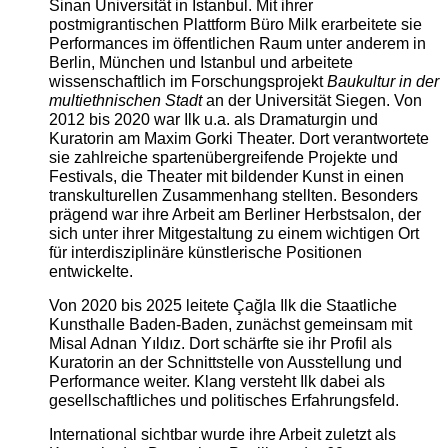
Sinan Universität in Istanbul. Mit ihrer
postmigrantischen Plattform Büro Milk erarbeitete sie
Performances im öffentlichen Raum unter anderem in
Berlin, München und Istanbul und arbeitete
wissenschaftlich im Forschungsprojekt
Baukultur in der
multiethnischen Stadt
an der Universität Siegen. Von
2012 bis 2020 war Ilk u.a. als Dramaturgin und
Kuratorin am Maxim Gorki Theater. Dort verantwortete
sie zahlreiche spartenübergreifende Projekte und
Festivals, die Theater mit bildender Kunst in einen
transkulturellen Zusammenhang stellten. Besonders
prägend war ihre Arbeit am Berliner Herbstsalon, der
sich unter ihrer Mitgestaltung zu einem wichtigen Ort
für interdisziplinäre künstlerische Positionen
entwickelte.
Von 2020 bis 2025 leitete Çağla Ilk die Staatliche
Kunsthalle Baden-Baden, zunächst gemeinsam mit
Misal Adnan Yıldız. Dort schärfte sie ihr Profil als
Kuratorin an der Schnittstelle von Ausstellung und
Performance weiter. Klang versteht Ilk dabei als
gesellschaftliches und politisches Erfahrungsfeld.
International sichtbar wurde ihre Arbeit zuletzt als