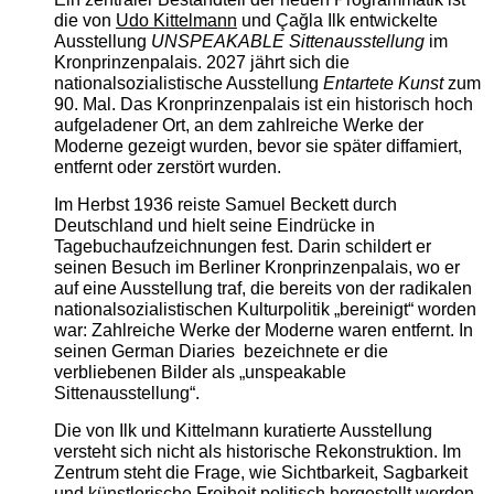
die von
Udo Kittelmann
und Çağla Ilk entwickelte
Ausstellung
UNSPEAKABLE Sittenausstellung
im
Kronprinzenpalais. 2027 jährt sich die
nationalsozialistische Ausstellung
Entartete Kunst
zum
90. Mal. Das Kronprinzenpalais ist ein historisch hoch
aufgeladener Ort, an dem zahlreiche Werke der
Moderne gezeigt wurden, bevor sie später diffamiert,
entfernt oder zerstört wurden.
Im Herbst 1936 reiste Samuel Beckett durch
Deutschland und hielt seine Eindrücke in
Tagebuchaufzeichnungen fest. Darin schildert er
seinen Besuch im Berliner Kronprinzenpalais, wo er
auf eine Ausstellung traf, die bereits von der radikalen
nationalsozialistischen Kulturpolitik „bereinigt“ worden
war: Zahlreiche Werke der Moderne waren entfernt. In
seinen German Diaries bezeichnete er die
verbliebenen Bilder als „unspeakable
Sittenausstellung“.
Die von Ilk und Kittelmann kuratierte Ausstellung
versteht sich nicht als historische Rekonstruktion. Im
Zentrum steht die Frage, wie Sichtbarkeit, Sagbarkeit
und künstlerische Freiheit politisch hergestellt werden