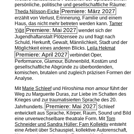
persönliche, politische und gesellschaftliche Räume:
Premiere: März 2027
Theda Nilsson-Eicke
erzählt von Verlust, Erinnerung, Familie und einem
Haus, das nicht mehr betreten werden kann.
Tamer
Premiere: Mai 2027
Yiğit
wendet sich der
Jugendhaftanstalt Plötzensee zu und fragt nach
Schuld, Herkunft, Gewalt, Männlichkeit, Stadt und der
Möglichkeit eines anderen Blicks.
Leila Hekmat
Premiere: April 2027
verbindet Oper,
Performance, Glamour, Bühnenbild, Kostüm und
gesellschaftliche Abgründe zu überbordenden,
komischen, brutalen und zugleich präzisen Formen der
Analyse.
Mit
Marie Schleef
und
Hiroshima mon amour
führt der
Weg zu Marguerite Duras, zur Liebe im Schatten des
Krieges und zur traumatisierten Sprache des 20.
Premiere: Mai 2027
Jahrhunderts.
Schleef
entwickelt aus Sprache, Körper, Raum, Sound und Bild
eine unverwechselbare theatrale Form. Mit
Tom
Schneider und Sandra Hüller: Farn Kollektiv
entsteht
eine Arbeit über Schauspiel, kollektive Autorenschaft,