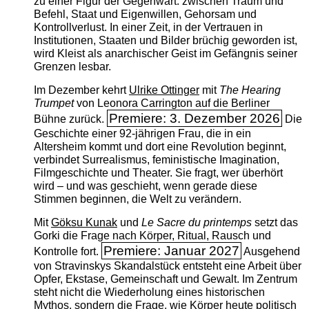
zu einer Figur der Gegenwart: zwischen Traum und
Befehl, Staat und Eigenwillen, Gehorsam und
Kontrollverlust. In einer Zeit, in der Vertrauen in
Institutionen, Staaten und Bilder brüchig geworden ist,
wird Kleist als anarchischer Geist im Gefängnis seiner
Grenzen lesbar.
Im Dezember kehrt
Ulrike Ottinger
mit
The ­Hearing
Trumpet
von Leonora Carrington auf die Berliner
Premiere: 3. Dezember 2026
Bühne zurück.
Die
Geschichte einer 92-jährigen Frau, die in ein
Altersheim kommt und dort eine Revolution beginnt,
verbindet Surrealismus, feministische Imagination,
Filmgeschichte und Theater. Sie fragt, wer überhört
wird – und was geschieht, wenn gerade diese
Stimmen beginnen, die Welt zu verändern.
Mit
Göksu Kunak
und
Le Sacre du printemps
setzt das
Gorki die Frage nach Körper, Ritual, Rausch und
Premiere: Januar 2027
Kontrolle fort.
Ausgehend
von Stravinskys Skandalstück entsteht eine Arbeit über
Opfer, Ekstase, Gemeinschaft und Gewalt. Im Zentrum
steht nicht die Wiederholung eines historischen
Mythos, sondern die Frage, wie Körper heute politisch