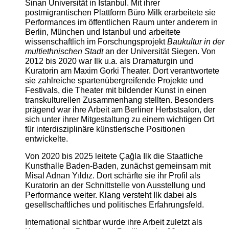
Sinan Universität in Istanbul. Mit ihrer
postmigrantischen Plattform Büro Milk erarbeitete sie
Performances im öffentlichen Raum unter anderem in
Berlin, München und Istanbul und arbeitete
wissenschaftlich im Forschungsprojekt
Baukultur in der
multiethnischen Stadt
an der Universität Siegen. Von
2012 bis 2020 war Ilk u.a. als Dramaturgin und
Kuratorin am Maxim Gorki Theater. Dort verantwortete
sie zahlreiche spartenübergreifende Projekte und
Festivals, die Theater mit bildender Kunst in einen
transkulturellen Zusammenhang stellten. Besonders
prägend war ihre Arbeit am Berliner Herbstsalon, der
sich unter ihrer Mitgestaltung zu einem wichtigen Ort
für interdisziplinäre künstlerische Positionen
entwickelte.
Von 2020 bis 2025 leitete Çağla Ilk die Staatliche
Kunsthalle Baden-Baden, zunächst gemeinsam mit
Misal Adnan Yıldız. Dort schärfte sie ihr Profil als
Kuratorin an der Schnittstelle von Ausstellung und
Performance weiter. Klang versteht Ilk dabei als
gesellschaftliches und politisches Erfahrungsfeld.
International sichtbar wurde ihre Arbeit zuletzt als