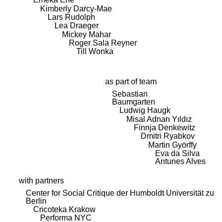
Kimberly Darcy-Mae
Lars Rudolph
Lea Draeger
Mickey Mahar
Roger Sala Reyner
Till Wonka
as part of team
Sebastian
Baumgarten
Ludwig Haugk
Misal Adnan Yıldız
Finnja Denkewitz
Dmitri Ryabkov
Martin Györffy
Eva da Silva
Antunes Alves
with partners
Center for Social Critique der Humboldt Universität zu
Berlin
Cricoteka Krakow
Performa NYC