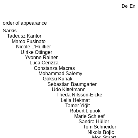
De
En
order of appearance
Sarkis
Tadeusz Kantor
Marco Fusinato
Nicole L’Huillier
Ulrike Ottinger
Yvonne Rainer
Luca Cerizza
Constanza Macras
Mohammad Salemy
Göksu Kunak
Sebastian Baumgarten
Udo Kittelmann
Theda Nilsson-Eicke
Leila Hekmat
Tamer Yiğit
Robert Lippok
Marie Schleef
Sandra Hüller
Tom Schneider
Nikola Bojić
Meg Stuart