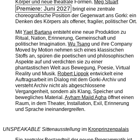
Körper und neue theatrale Formen.
Meg Stuart
Premiere: Juni 2027
bringt eine zentrale
choreografische Position der Gegenwart ans Gorki: ein
Denken des Körpers als offener, fragiler, politischer Ort.
Mit
Yael Bartana
entsteht eine neue Produktion zu
Ritual, Nation, Erinnerung, Gemeinschaft und
politischer Imagination.
Wu Tsang
und ihre Company
Moved by Motion nehmen sich eines klassischen
Stoffs an, spüren die poetischen und philosophischen
Aspekte auf und verdichten sie zu einer
phantastischen Welt aus Bewegung, Poesie, Virtual
Reality und Musik.
Robert Lippok
entwickelt eine
Auftragsarbeit im Dialog mit dem Gorki-Archiv und
versteht Archiv nicht als abgeschlossene
Vergangenheit, sondern als Klang, Speicher und
bewegliches Material.
Ayham Majid Agha
öffnet einen
Raum, in dem Theater, Installation, Exil, Erinnerung
und Sprache ineinandergreifen.
UNSPEAKABLE Sittenausstellung
im
Kronprinzenpalais
Ein zentraler Bestandteil der neuen Programmatik ist