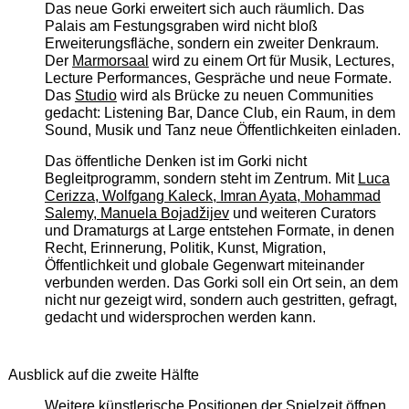
Das neue Gorki erweitert sich auch räumlich. Das
Palais am Festungsgraben wird nicht bloß
Erweiterungsfläche, sondern ein zweiter Denkraum.
Der
Marmorsaal
wird zu einem Ort für Musik, Lectures,
Lecture Performances, Gespräche und neue Formate.
Das
Studio
wird als Brücke zu neuen Communities
gedacht: Listening Bar, Dance Club, ein Raum, in dem
Sound, Musik und Tanz neue Öffentlichkeiten einladen.
Das öffentliche Denken ist im Gorki nicht
Begleitprogramm, sondern steht im Zentrum. Mit
Luca
Cerizza, Wolfgang Kaleck, Imran Ayata, Mohammad
Salemy, Manuela Bojadžijev
und weiteren Curators
und Dramaturgs at Large entstehen Formate, in denen
Recht, Erinnerung, Politik, Kunst, Migration,
Öffentlichkeit und globale Gegenwart miteinander
verbunden werden. Das Gorki soll ein Ort sein, an dem
nicht nur gezeigt wird, sondern auch gestritten, gefragt,
gedacht und widersprochen werden kann.
Ausblick auf die zweite Hälfte
Weitere künstlerische Positionen der Spielzeit öffnen