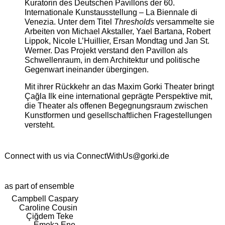
Kuratorin des Deutschen Pavillons der 60.
Internationale Kunstausstellung – La Biennale di
Venezia. Unter dem Titel
Thresholds
versammelte sie
Arbeiten von Michael Akstaller, Yael Bartana, Robert
Lippok, Nicole L’Huillier, Ersan Mondtag und Jan St.
Werner. Das Projekt verstand den Pavillon als
Schwellenraum, in dem Architektur und politische
Gegenwart ineinander übergingen.
Mit ihrer Rückkehr an das Maxim Gorki Theater bringt
Çağla Ilk eine international geprägte Perspektive mit,
die Theater als offenen Begegnungsraum zwischen
Kunstformen und gesellschaftlichen Fragestellungen
versteht.
Connect with us via
ConnectWithUs@gorki.de
as part of ensemble
Campbell Caspary
Caroline Cousin
Çiğdem Teke
Emeka Ene