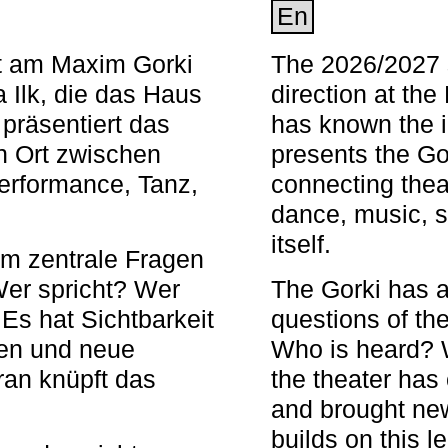
En
nt am Maxim Gorki
The 2026/2027 s
 Ilk, die das Haus
direction at th
 präsentiert das
has known the i
en Ort zwischen
presents the Go
Performance, Tanz,
connecting thea
dance, music, s
itself.
em zentrale Fragen
Wer spricht? Wer
The Gorki has a
s hat Sichtbarkeit
questions of th
en und neue
Who is heard? 
ran knüpft das
the theater has c
and brought new
builds on this l