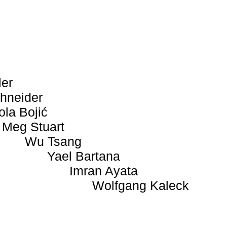
ler
hneider
ola Bojić
Meg Stuart
Wu Tsang
Yael Bartana
Imran Ayata
Wolfgang Kaleck