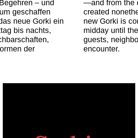
 Begehren – und
—and from the q
aum geschaffen
created nonethel
das neue Gorki ein
new Gorki is c
tag bis nachts,
midday until the
achbarschaften,
guests, neighbo
Formen der
encounter.