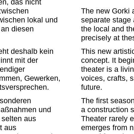
n, das nicht
zwischen
The new Gorki 
wischen lokal und
separate stage 
u an diesen
the local and th
precisely at th
eht deshalb kein
This new artisti
nnt mit der
concept. It begi
bendiger
theater is a li
timmen, Gewerken,
voices, crafts,
tsversprechen.
future.
besonderen
The first seaso
rmaßnahmen und
a construction s
 selten aus
Theater rarely 
t aus
emerges from ne