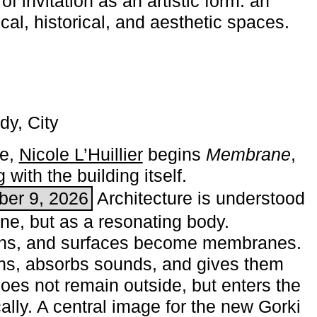
of invitation as an artistic form: an
ical, historical, and aesthetic spaces.
dy, City
me,
Nicole L’Huillier
begins ­
Membrane
,
with the building itself.
ber 9, 2026
Architecture is understood
one, but as a resonating body.
ins, and surfaces become membranes.
ns, absorbs sounds, and gives them
does not remain outside, but enters the
ally. A central image for the new Gorki