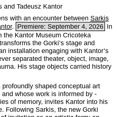
s and Tadeusz Kantor
ns with an encounter between
Sarkis
ntor
.
Premiere: September 4, 2026
In
h the ­Kantor Museum Cricoteka
transforms the Gorki’s stage and
an installation engaging with Kantor’s
ever separated theater, object, image,
uma. His stage objects carried history
 profoundly shaped conceptual art
 and whose work is informed by ­
ies of memory, invites Kantor into his
e. Following Sarkis, the new Gorki