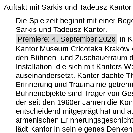
Auftakt mit Sarkis und Tadeusz Kanto
Die Spielzeit beginnt mit einer B
Sarkis
und
Tadeusz Kantor
.
Premiere: 4. September 2026
In K
Kantor Museum Cricoteka Kraków v
den Bühnen- und Zuschauerraum de
Installation, die sich mit Kantors W
auseinandersetzt. Kantor dachte The
Erinnerung und Trauma nie getrenn
Bühnenobjekte sind Träger von Ges
der seit den 1960er Jahren die Ko
entscheidend mitgeprägt hat und a
armenischen ­Erinnerungsgeschicht
lädt Kantor in sein eigenes Denken