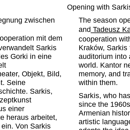
r
Opening with Sarki
egegnung zwischen
The season ope
and
Tadeusz Ka
ooperation mit dem
cooperation wit
erwandelt Sarkis
Kraków, Sarkis 
s Gorki in eine
auditorium into 
elt
world. Kantor n
ater, Objekt, Bild,
memory, and tra
t. Seine
within them.
chichte. Sarkis,
Sarkis, who has
nzeptkunst
since the 1960s
us einer
Armenian histor
e heraus arbeitet,
artistic languag
 ein. Von Sarkis