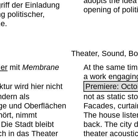
adopts the idea 
iff der Einladung
opening of polit
g politischer,
me.
Theater, Sound, Bo
ier
mit ­
Membrane
At the same ti
a work engaging 
tur wird hier nicht
Premiere: Octo
ndern als
not as static st
ge und Oberflächen
Facades, curta
ört, nimmt
The house liste
Die Stadt bleibt
back. The city 
sch in das Theater
theater acoustic