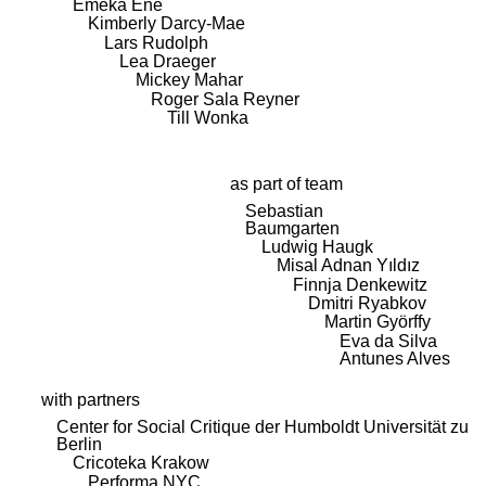
Emeka Ene
Kimberly Darcy-Mae
Lars Rudolph
Lea Draeger
Mickey Mahar
Roger Sala Reyner
Till Wonka
as part of team
Sebastian
Baumgarten
Ludwig Haugk
Misal Adnan Yıldız
Finnja Denkewitz
Dmitri Ryabkov
Martin Györffy
Eva da Silva
Antunes Alves
with partners
Center for Social Critique der Humboldt Universität zu
Berlin
Cricoteka Krakow
Performa NYC