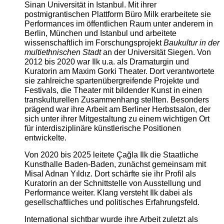
Sinan Universität in Istanbul. Mit ihrer
postmigrantischen Plattform Büro Milk erarbeitete sie
Performances im öffentlichen Raum unter anderem in
Berlin, München und Istanbul und arbeitete
wissenschaftlich im Forschungsprojekt
Baukultur in der
multiethnischen Stadt
an der Universität Siegen. Von
2012 bis 2020 war Ilk u.a. als Dramaturgin und
Kuratorin am Maxim Gorki Theater. Dort verantwortete
sie zahlreiche spartenübergreifende Projekte und
Festivals, die Theater mit bildender Kunst in einen
transkulturellen Zusammenhang stellten. Besonders
prägend war ihre Arbeit am Berliner Herbstsalon, der
sich unter ihrer Mitgestaltung zu einem wichtigen Ort
für interdisziplinäre künstlerische Positionen
entwickelte.
Von 2020 bis 2025 leitete Çağla Ilk die Staatliche
Kunsthalle Baden-Baden, zunächst gemeinsam mit
Misal Adnan Yıldız. Dort schärfte sie ihr Profil als
Kuratorin an der Schnittstelle von Ausstellung und
Performance weiter. Klang versteht Ilk dabei als
gesellschaftliches und politisches Erfahrungsfeld.
International sichtbar wurde ihre Arbeit zuletzt als