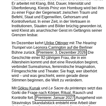
Er arbeitet mit Klang, Bild, Dauer, Intensität und
Überforderung. Kleists Prinz von Homburg wird bei ihm
zu einer Figur der Gegenwart: zwischen Traum und
Befehl, Staat und Eigenwillen, Gehorsam und
Kontrollverlust. In einer Zeit, in der Vertrauen in
Institutionen, Staaten und Bilder brüchig geworden ist,
wird Kleist als anarchischer Geist im Gefängnis seiner
Grenzen lesbar.
Im Dezember kehrt
Ulrike Ottinger
mit
The ­Hearing
Trumpet
von Leonora Carrington auf die Berliner
Bühne zurück.
Premiere: 3. Dezember 2026
Die
Geschichte einer 92-jährigen Frau, die in ein
Altersheim kommt und dort eine Revolution beginnt,
verbindet Surrealismus, feministische Imagination,
Filmgeschichte und Theater. Sie fragt, wer überhört
wird – und was geschieht, wenn gerade diese
Stimmen beginnen, die Welt zu verändern.
Mit
Göksu Kunak
und
Le Sacre du printemps
setzt das
Gorki die Frage nach Körper, Ritual, Rausch und
Kontrolle fort.
Premiere: Januar 2027
Ausgehend von
Stravinskys Skandalstück entsteht eine Arbeit über