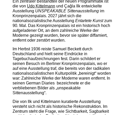
Ein zentraler Bestandteil der neuen Programmatik ist
die von
Udo Kittelmann
und Çağla Ilk entwickelte
Ausstellung
UNSPEAKABLE Sittenausstellung
im
Kronprinzenpalais. 2027 jährt sich die
nationalsozialistische Ausstellung
Entartete Kunst
zum
90. Mal. Das Kronprinzenpalais ist ein historisch hoch
aufgeladener Ort, an dem zahlreiche Werke der
Moderne gezeigt wurden, bevor sie später diffamiert,
entfernt oder zerstört wurden.
Im Herbst 1936 reiste Samuel Beckett durch
Deutschland und hielt seine Eindrücke in
Tagebuchaufzeichnungen fest. Darin schildert er
seinen Besuch im Berliner Kronprinzenpalais, wo er
auf eine Ausstellung traf, die bereits von der radikalen
nationalsozialistischen Kulturpolitik „bereinigt“ worden
war: Zahlreiche Werke der Moderne waren entfernt. In
seinen German Diaries bezeichnete er die
verbliebenen Bilder als „unspeakable
Sittenausstellung“.
Die von Ilk und Kittelmann kuratierte Ausstellung
versteht sich nicht als historische Rekonstruktion. Im
Zentrum steht die Frage, wie Sichtbarkeit, Sagbarkeit