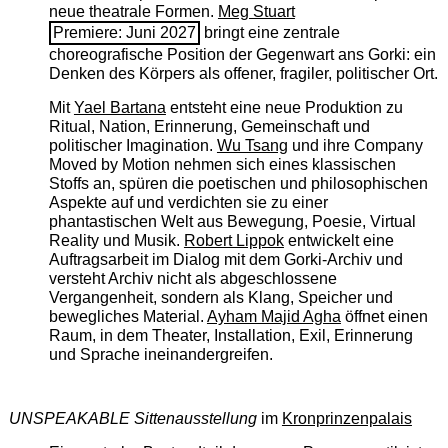
neue theatrale Formen.
Meg Stuart
Premiere: Juni 2027
bringt eine zentrale
choreografische Position der Gegenwart ans Gorki: ein
Denken des Körpers als offener, fragiler, politischer Ort.
Mit
Yael Bartana
entsteht eine neue Produktion zu
Ritual, Nation, Erinnerung, Gemeinschaft und
politischer Imagination.
Wu Tsang
und ihre Company
Moved by Motion nehmen sich eines klassischen
Stoffs an, spüren die poetischen und philosophischen
Aspekte auf und verdichten sie zu einer
phantastischen Welt aus Bewegung, Poesie, Virtual
Reality und Musik.
Robert Lippok
entwickelt eine
Auftragsarbeit im Dialog mit dem Gorki-Archiv und
versteht Archiv nicht als abgeschlossene
Vergangenheit, sondern als Klang, Speicher und
bewegliches Material.
Ayham Majid Agha
öffnet einen
Raum, in dem Theater, Installation, Exil, Erinnerung
und Sprache ineinandergreifen.
UNSPEAKABLE Sittenausstellung
im
Kronprinzenpalais