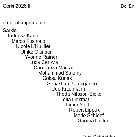
Gorki 2026 ff.
De
En
order of appearance
Sarkis
Tadeusz Kantor
Marco Fusinato
Nicole L’Huillier
Ulrike Ottinger
Yvonne Rainer
Luca Cerizza
Constanza Macras
Mohammad Salemy
Göksu Kunak
Sebastian Baumgarten
Udo Kittelmann
Theda Nilsson-Eicke
Leila Hekmat
Tamer Yiğit
Robert Lippok
Marie Schleef
Sandra Hüller