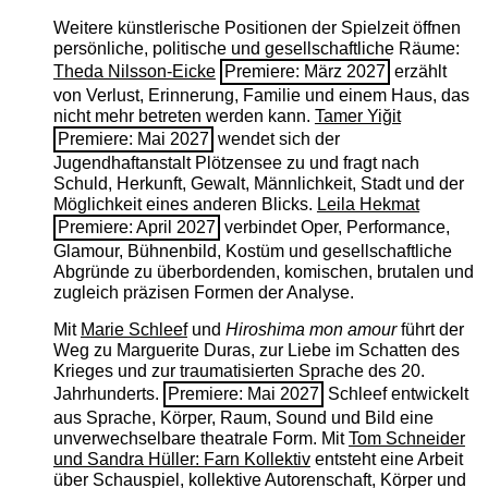
Weitere künstlerische Positionen der Spielzeit öffnen
persönliche, politische und gesellschaftliche Räume:
Theda Nilsson-Eicke
Premiere: März 2027
erzählt
von Verlust, Erinnerung, Familie und einem Haus, das
nicht mehr betreten werden kann.
Tamer Yiğit
Premiere: Mai 2027
wendet sich der
Jugendhaftanstalt Plötzensee zu und fragt nach
Schuld, Herkunft, Gewalt, Männlichkeit, Stadt und der
Möglichkeit eines anderen Blicks.
Leila Hekmat
Premiere: April 2027
verbindet Oper, Performance,
Glamour, Bühnenbild, Kostüm und gesellschaftliche
Abgründe zu überbordenden, komischen, brutalen und
zugleich präzisen Formen der Analyse.
Mit
Marie Schleef
und
Hiroshima mon amour
führt der
Weg zu Marguerite Duras, zur Liebe im Schatten des
Krieges und zur traumatisierten Sprache des 20.
Jahrhunderts.
Premiere: Mai 2027
Schleef entwickelt
aus Sprache, Körper, Raum, Sound und Bild eine
unverwechselbare theatrale Form. Mit
Tom Schneider
und Sandra Hüller: Farn Kollektiv
entsteht eine Arbeit
über Schauspiel, kollektive Autorenschaft, Körper und