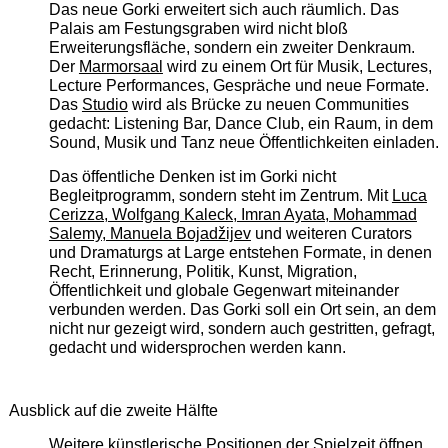
Das neue Gorki erweitert sich auch räumlich. Das
Palais am Festungsgraben wird nicht bloß
Erweiterungsfläche, sondern ein zweiter Denkraum.
Der
Marmorsaal
wird zu einem Ort für Musik, Lectures,
Lecture Performances, Gespräche und neue Formate.
Das
Studio
wird als Brücke zu neuen Communities
gedacht: Listening Bar, Dance Club, ein Raum, in dem
Sound, Musik und Tanz neue Öffentlichkeiten einladen.
Das öffentliche Denken ist im Gorki nicht
Begleitprogramm, sondern steht im Zentrum. Mit
Luca
Cerizza, Wolfgang Kaleck, Imran Ayata, Mohammad
Salemy, Manuela Bojadžijev
und weiteren Curators
und Dramaturgs at Large entstehen Formate, in denen
Recht, Erinnerung, Politik, Kunst, Migration,
Öffentlichkeit und globale Gegenwart miteinander
verbunden werden. Das Gorki soll ein Ort sein, an dem
nicht nur gezeigt wird, sondern auch gestritten, gefragt,
gedacht und widersprochen werden kann.
Ausblick auf die zweite Hälfte
Weitere künstlerische Positionen der Spielzeit öffnen