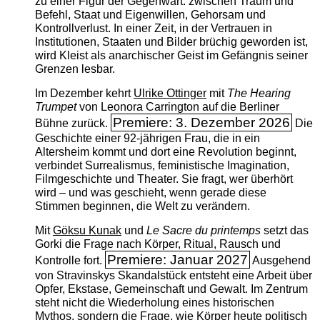
zu einer Figur der Gegenwart: zwischen Traum und
Befehl, Staat und Eigenwillen, Gehorsam und
Kontrollverlust. In einer Zeit, in der Vertrauen in
Institutionen, Staaten und Bilder brüchig geworden ist,
wird Kleist als anarchischer Geist im Gefängnis seiner
Grenzen lesbar.
Im Dezember kehrt
Ulrike Ottinger
mit
The ­Hearing
Trumpet
von Leonora Carrington auf die Berliner
Premiere: 3. Dezember 2026
Bühne zurück.
Die
Geschichte einer 92-jährigen Frau, die in ein
Altersheim kommt und dort eine Revolution beginnt,
verbindet Surrealismus, feministische Imagination,
Filmgeschichte und Theater. Sie fragt, wer überhört
wird – und was geschieht, wenn gerade diese
Stimmen beginnen, die Welt zu verändern.
Mit
Göksu Kunak
und
Le Sacre du printemps
setzt das
Gorki die Frage nach Körper, Ritual, Rausch und
Premiere: Januar 2027
Kontrolle fort.
Ausgehend
von Stravinskys Skandalstück entsteht eine Arbeit über
Opfer, Ekstase, Gemeinschaft und Gewalt. Im Zentrum
steht nicht die Wiederholung eines historischen
Mythos, sondern die Frage, wie Körper heute politisch