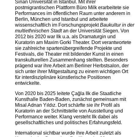
Sinan Universität in Istanbul. Mit ihrer
postmigrantischen Plattform Büro Milk erarbeitete sie
Performances im öffentlichen Raum unter anderem in
Berlin, München und Istanbul und arbeitete
wissenschaftlich im Forschungsprojekt
Baukultur in der
multiethnischen Stadt
an der Universität Siegen. Von
2012 bis 2020 war Ilk u.a. als Dramaturgin und
Kuratorin am Maxim Gorki Theater. Dort verantwortete
sie zahlreiche spartenübergreifende Projekte und
Festivals, die Theater mit bildender Kunst in einen
transkulturellen Zusammenhang stellten. Besonders
prägend war ihre Arbeit am Berliner Herbstsalon, der
sich unter ihrer Mitgestaltung zu einem wichtigen Ort
für interdisziplinäre künstlerische Positionen
entwickelte.
Von 2020 bis 2025 leitete Çağla Ilk die Staatliche
Kunsthalle Baden-Baden, zunächst gemeinsam mit
Misal Adnan Yıldız. Dort schärfte sie ihr Profil als
Kuratorin an der Schnittstelle von Ausstellung und
Performance weiter. Klang versteht Ilk dabei als
gesellschaftliches und politisches Erfahrungsfeld.
International sichtbar wurde ihre Arbeit zuletzt als