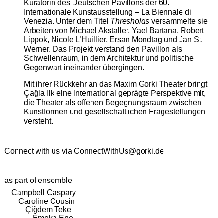
Kuratorin des Deutschen Pavillons der 60.
Internationale Kunstausstellung – La Biennale di
Venezia. Unter dem Titel
Thresholds
versammelte sie
Arbeiten von Michael Akstaller, Yael Bartana, Robert
Lippok, Nicole L’Huillier, Ersan Mondtag und Jan St.
Werner. Das Projekt verstand den Pavillon als
Schwellenraum, in dem Architektur und politische
Gegenwart ineinander übergingen.
Mit ihrer Rückkehr an das Maxim Gorki Theater bringt
Çağla Ilk eine international geprägte Perspektive mit,
die Theater als offenen Begegnungsraum zwischen
Kunstformen und gesellschaftlichen Fragestellungen
versteht.
Connect with us via
ConnectWithUs@gorki.de
as part of ensemble
Campbell Caspary
Caroline Cousin
Çiğdem Teke
Emeka Ene