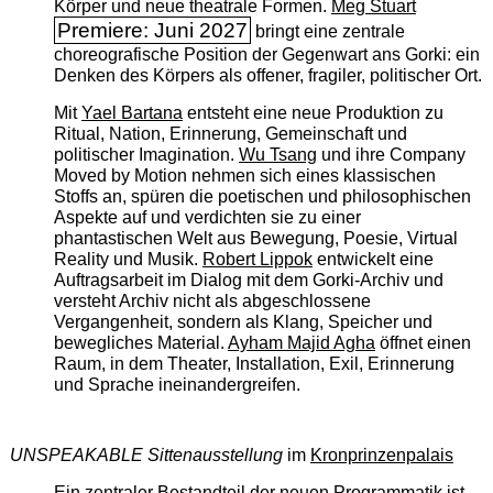
Körper und neue theatrale Formen.
Meg Stuart
Premiere: Juni 2027
bringt eine zentrale
choreografische Position der Gegenwart ans Gorki: ein
Denken des Körpers als offener, fragiler, politischer Ort.
Mit
Yael Bartana
entsteht eine neue Produktion zu
Ritual, Nation, Erinnerung, Gemeinschaft und
politischer Imagination.
Wu Tsang
und ihre Company
Moved by Motion nehmen sich eines klassischen
Stoffs an, spüren die poetischen und philosophischen
Aspekte auf und verdichten sie zu einer
phantastischen Welt aus Bewegung, Poesie, Virtual
Reality und Musik.
Robert Lippok
entwickelt eine
Auftragsarbeit im Dialog mit dem Gorki-Archiv und
versteht Archiv nicht als abgeschlossene
Vergangenheit, sondern als Klang, Speicher und
bewegliches Material.
Ayham Majid Agha
öffnet einen
Raum, in dem Theater, Installation, Exil, Erinnerung
und Sprache ineinandergreifen.
UNSPEAKABLE Sittenausstellung
im
Kronprinzenpalais
Ein zentraler Bestandteil der neuen Programmatik ist