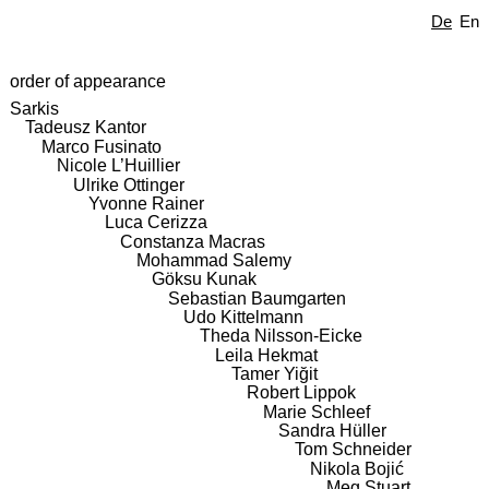
De
En
order of appearance
Sarkis
Tadeusz Kantor
Marco Fusinato
Nicole L’Huillier
Ulrike Ottinger
Yvonne Rainer
Luca Cerizza
Constanza Macras
Mohammad Salemy
Göksu Kunak
Sebastian Baumgarten
Udo Kittelmann
Theda Nilsson-Eicke
Leila Hekmat
Tamer Yiğit
Robert Lippok
Marie Schleef
Sandra Hüller
Tom Schneider
Nikola Bojić
Meg Stuart