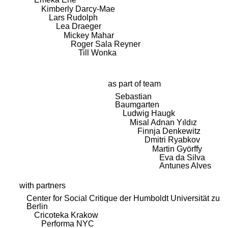
Kimberly Darcy-Mae
Lars Rudolph
Lea Draeger
Mickey Mahar
Roger Sala Reyner
Till Wonka
as part of team
Sebastian
Baumgarten
Ludwig Haugk
Misal Adnan Yıldız
Finnja Denkewitz
Dmitri Ryabkov
Martin Györffy
Eva da Silva
Antunes Alves
with partners
Center for Social Critique der Humboldt Universität zu
Berlin
Cricoteka Krakow
Performa NYC