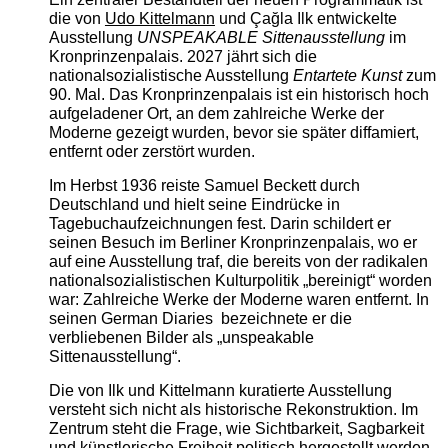
die von
Udo Kittelmann
und Çağla Ilk entwickelte
Ausstellung
UNSPEAKABLE Sittenausstellung
im
Kronprinzenpalais. 2027 jährt sich die
nationalsozialistische Ausstellung
Entartete Kunst
zum
90. Mal. Das Kronprinzenpalais ist ein historisch hoch
aufgeladener Ort, an dem zahlreiche Werke der
Moderne gezeigt wurden, bevor sie später diffamiert,
entfernt oder zerstört wurden.
Im Herbst 1936 reiste Samuel Beckett durch
Deutschland und hielt seine Eindrücke in
Tagebuchaufzeichnungen fest. Darin schildert er
seinen Besuch im Berliner Kronprinzenpalais, wo er
auf eine Ausstellung traf, die bereits von der radikalen
nationalsozialistischen Kulturpolitik „bereinigt“ worden
war: Zahlreiche Werke der Moderne waren entfernt. In
seinen German Diaries bezeichnete er die
verbliebenen Bilder als „unspeakable
Sittenausstellung“.
Die von Ilk und Kittelmann kuratierte Ausstellung
versteht sich nicht als historische Rekonstruktion. Im
Zentrum steht die Frage, wie Sichtbarkeit, Sagbarkeit
und künstlerische Freiheit politisch hergestellt werden