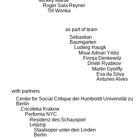
Mickey Mahar
Roger Sala Reyner
Till Wonka
as part of team
Sebastian
Baumgarten
Ludwig Haugk
Misal Adnan Yıldız
Finnja Denkewitz
Dmitri Ryabkov
Martin Györffy
Eva da Silva
Antunes Alves
with partners
Center for Social Critique der Humboldt Universität zu
Berlin
Cricoteka Krakow
Performa NYC
Residenz des Schauspiel
Leipzig
Staatsoper unter den Linden
Berlin