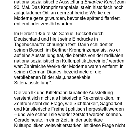
nationalsozialistische Ausstellung
Entartete Kunst
zum
90. Mal. Das Kronprinzenpalais ist ein historisch hoch
aufgeladener Ort, an dem zahlreiche Werke der
Moderne gezeigt wurden, bevor sie später diffamiert,
entfernt oder zerstört wurden.
Im Herbst 1936 reiste Samuel Beckett durch
Deutschland und hielt seine Eindrücke in
Tagebuchaufzeichnungen fest. Darin schildert er
seinen Besuch im Berliner Kronprinzenpalais, wo er
auf eine Ausstellung traf, die bereits von der radikalen
nationalsozialistischen Kulturpolitik „bereinigt“ worden
war: Zahlreiche Werke der Moderne waren entfernt. In
seinen German Diaries bezeichnete er die
verbliebenen Bilder als „unspeakable
Sittenausstellung“.
Die von Ilk und Kittelmann kuratierte Ausstellung
versteht sich nicht als historische Rekonstruktion. Im
Zentrum steht die Frage, wie Sichtbarkeit, Sagbarkeit
und künstlerische Freiheit politisch hergestellt werden
– und wie schnell sie wieder zerstört werden können.
Gerade heute, in einer Zeit, in der autoritäre
Kulturpolitiken weltweit erstarken, ist diese Frage nicht