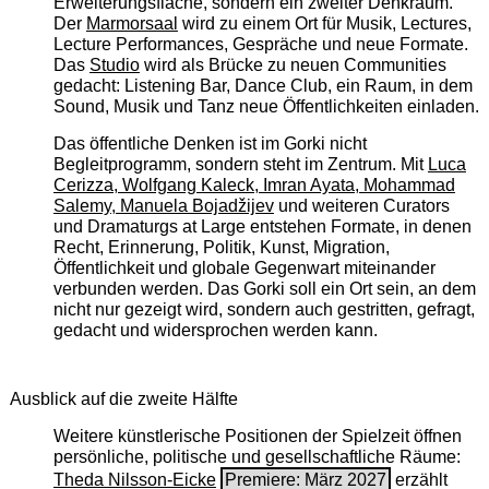
Erweiterungsfläche, sondern ein zweiter Denkraum.
Der
Marmorsaal
wird zu einem Ort für Musik, Lectures,
Lecture Performances, Gespräche und neue Formate.
Das
Studio
wird als Brücke zu neuen Communities
gedacht: Listening Bar, Dance Club, ein Raum, in dem
Sound, Musik und Tanz neue Öffentlichkeiten einladen.
Das öffentliche Denken ist im Gorki nicht
Begleitprogramm, sondern steht im Zentrum. Mit
Luca
Cerizza, Wolfgang Kaleck, Imran Ayata, Mohammad
Salemy, Manuela Bojadžijev
und weiteren Curators
und Dramaturgs at Large entstehen Formate, in denen
Recht, Erinnerung, Politik, Kunst, Migration,
Öffentlichkeit und globale Gegenwart miteinander
verbunden werden. Das Gorki soll ein Ort sein, an dem
nicht nur gezeigt wird, sondern auch gestritten, gefragt,
gedacht und widersprochen werden kann.
Ausblick auf die zweite Hälfte
Weitere künstlerische Positionen der Spielzeit öffnen
persönliche, politische und gesellschaftliche Räume:
Theda Nilsson-Eicke
Premiere: März 2027
erzählt