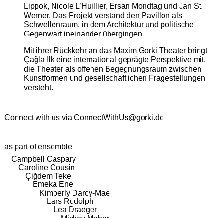
Lippok, Nicole L’Huillier, Ersan Mondtag und Jan St.
Werner. Das Projekt verstand den Pavillon als
Schwellenraum, in dem Architektur und politische
Gegenwart ineinander übergingen.
Mit ihrer Rückkehr an das Maxim Gorki Theater bringt
Çağla Ilk eine international geprägte Perspektive mit,
die Theater als offenen Begegnungsraum zwischen
Kunstformen und gesellschaftlichen Fragestellungen
versteht.
Connect with us via
ConnectWithUs@gorki.de
as part of ensemble
Campbell Caspary
Caroline Cousin
Çiğdem Teke
Emeka Ene
Kimberly Darcy-Mae
Lars Rudolph
Lea Draeger