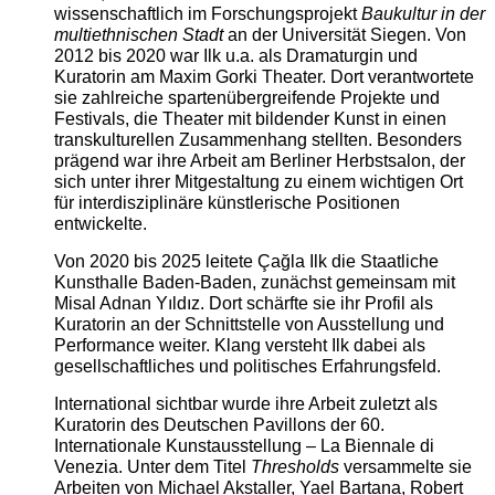
wissenschaftlich im Forschungsprojekt
Baukultur in der
multiethnischen Stadt
an der Universität Siegen. Von
2012 bis 2020 war Ilk u.a. als Dramaturgin und
Kuratorin am Maxim Gorki Theater. Dort verantwortete
sie zahlreiche spartenübergreifende Projekte und
Festivals, die Theater mit bildender Kunst in einen
transkulturellen Zusammenhang stellten. Besonders
prägend war ihre Arbeit am Berliner Herbstsalon, der
sich unter ihrer Mitgestaltung zu einem wichtigen Ort
für interdisziplinäre künstlerische Positionen
entwickelte.
Von 2020 bis 2025 leitete Çağla Ilk die Staatliche
Kunsthalle Baden-Baden, zunächst gemeinsam mit
Misal Adnan Yıldız. Dort schärfte sie ihr Profil als
Kuratorin an der Schnittstelle von Ausstellung und
Performance weiter. Klang versteht Ilk dabei als
gesellschaftliches und politisches Erfahrungsfeld.
International sichtbar wurde ihre Arbeit zuletzt als
Kuratorin des Deutschen Pavillons der 60.
Internationale Kunstausstellung – La Biennale di
Venezia. Unter dem Titel
Thresholds
versammelte sie
Arbeiten von Michael Akstaller, Yael Bartana, Robert