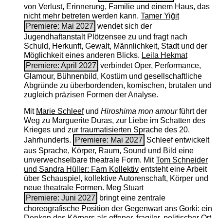
von Verlust, Erinnerung, Familie und einem Haus, das
nicht mehr betreten werden kann.
Tamer Yiğit
Premiere: Mai 2027
wendet sich der
Jugendhaftanstalt Plötzensee zu und fragt nach
Schuld, Herkunft, Gewalt, Männlichkeit, Stadt und der
Möglichkeit eines anderen Blicks.
Leila Hekmat
Premiere: April 2027
verbindet Oper, Performance,
Glamour, Bühnenbild, Kostüm und gesellschaftliche
Abgründe zu überbordenden, komischen, brutalen und
zugleich präzisen Formen der Analyse.
Mit
Marie Schleef
und
Hiroshima mon amour
führt der
Weg zu Marguerite Duras, zur Liebe im Schatten des
Krieges und zur traumatisierten Sprache des 20.
Jahrhunderts.
Premiere: Mai 2027
Schleef entwickelt
aus Sprache, Körper, Raum, Sound und Bild eine
unverwechselbare theatrale Form. Mit
Tom Schneider
und Sandra Hüller: Farn Kollektiv
entsteht eine Arbeit
über Schauspiel, kollektive Autorenschaft, Körper und
neue theatrale Formen.
Meg Stuart
Premiere: Juni 2027
bringt eine zentrale
choreografische Position der Gegenwart ans Gorki: ein
Denken des Körpers als offener, fragiler, politischer Ort.