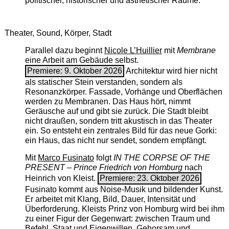
politischer, historischer und ästhetischer Räume.
Theater, Sound, Körper, Stadt
Parallel dazu beginnt
Nicole L’Huillier
mit ­
Membrane
eine Arbeit am Gebäude selbst.
Premiere: 9. Oktober 2026
Architektur wird hier nicht
als statischer Stein verstanden, sondern als
Resonanzkörper. Fassade, Vorhänge und Oberflächen
werden zu Membranen. Das Haus hört, nimmt
Geräusche auf und gibt sie zurück. Die Stadt bleibt
nicht draußen, sondern tritt akustisch in das Theater
ein. So entsteht ein zentrales Bild für das neue Gorki:
ein Haus, das nicht nur sendet, sondern empfängt.
Mit
Marco Fusinato
folgt
IN THE CORPSE OF THE
PRESENT – Prince Friedrich von Homburg
nach
Heinrich von Kleist.
Premiere: 23. Oktober 2026
Fusinato kommt aus Noise-Musik und bildender Kunst.
Er arbeitet mit Klang, Bild, Dauer, Intensität und
Überforderung. Kleists Prinz von Homburg wird bei ihm
zu einer Figur der Gegenwart: zwischen Traum und
Befehl, Staat und Eigenwillen, Gehorsam und