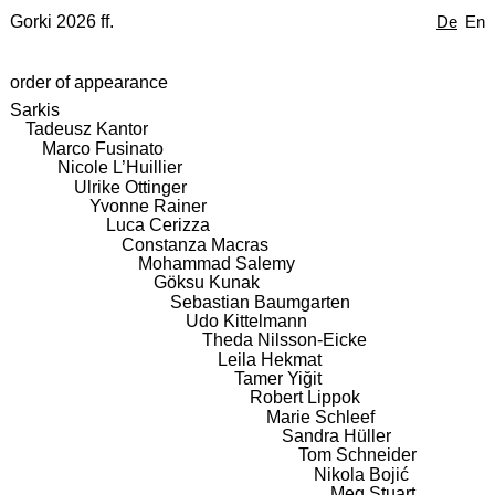
Gorki 2026 ff.
De
En
order of appearance
Sarkis
Tadeusz Kantor
Marco Fusinato
Nicole L’Huillier
Ulrike Ottinger
Yvonne Rainer
Luca Cerizza
Constanza Macras
Mohammad Salemy
Göksu Kunak
Sebastian Baumgarten
Udo Kittelmann
Theda Nilsson-Eicke
Leila Hekmat
Tamer Yiğit
Robert Lippok
Marie Schleef
Sandra Hüller
Tom Schneider
Nikola Bojić
Meg Stuart