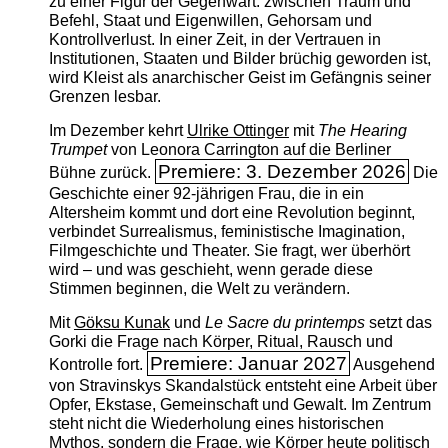
zu einer Figur der Gegenwart: zwischen Traum und
Befehl, Staat und Eigenwillen, Gehorsam und
Kontrollverlust. In einer Zeit, in der Vertrauen in
Institutionen, Staaten und Bilder brüchig geworden ist,
wird Kleist als anarchischer Geist im Gefängnis seiner
Grenzen lesbar.
Im Dezember kehrt
Ulrike Ottinger
mit
The ­Hearing
Trumpet
von Leonora Carrington auf die Berliner
Premiere: 3. Dezember 2026
Bühne zurück.
Die
Geschichte einer 92-jährigen Frau, die in ein
Altersheim kommt und dort eine Revolution beginnt,
verbindet Surrealismus, feministische Imagination,
Filmgeschichte und Theater. Sie fragt, wer überhört
wird – und was geschieht, wenn gerade diese
Stimmen beginnen, die Welt zu verändern.
Mit
Göksu Kunak
und
Le Sacre du printemps
setzt das
Gorki die Frage nach Körper, Ritual, Rausch und
Premiere: Januar 2027
Kontrolle fort.
Ausgehend
von Stravinskys Skandalstück entsteht eine Arbeit über
Opfer, Ekstase, Gemeinschaft und Gewalt. Im Zentrum
steht nicht die Wiederholung eines historischen
Mythos, sondern die Frage, wie Körper heute politisch