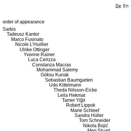
De
En
order of appearance
Sarkis
Tadeusz Kantor
Marco Fusinato
Nicole L’Huillier
Ulrike Ottinger
Yvonne Rainer
Luca Cerizza
Constanza Macras
Mohammad Salemy
Göksu Kunak
Sebastian Baumgarten
Udo Kittelmann
Theda Nilsson-Eicke
Leila Hekmat
Tamer Yiğit
Robert Lippok
Marie Schleef
Sandra Hüller
Tom Schneider
Nikola Bojić
Meg Stuart