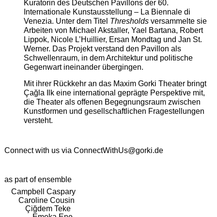
Kuratorin des Deutschen Pavillons der 60.
Internationale Kunstausstellung – La Biennale di
Venezia. Unter dem Titel
Thresholds
versammelte sie
Arbeiten von Michael Akstaller, Yael Bartana, Robert
Lippok, Nicole L’Huillier, Ersan Mondtag und Jan St.
Werner. Das Projekt verstand den Pavillon als
Schwellenraum, in dem Architektur und politische
Gegenwart ineinander übergingen.
Mit ihrer Rückkehr an das Maxim Gorki Theater bringt
Çağla Ilk eine international geprägte Perspektive mit,
die Theater als offenen Begegnungsraum zwischen
Kunstformen und gesellschaftlichen Fragestellungen
versteht.
Connect with us via
ConnectWithUs@gorki.de
as part of ensemble
Campbell Caspary
Caroline Cousin
Çiğdem Teke
Emeka Ene