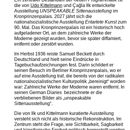
die von
Udo Kittelmann
und Çağla Ilk entwickelte
Ausstellung
UNSPEAKABLE Sittenausstellung
im
Kronprinzenpalais. 2027 jährt sich die
nationalsozialistische Ausstellung
Entartete Kunst
zum
90. Mal. Das Kronprinzenpalais ist ein historisch hoch
aufgeladener Ort, an dem zahlreiche Werke der
Moderne gezeigt wurden, bevor sie später diffamiert,
entfernt oder zerstört wurden.
Im Herbst 1936 reiste Samuel Beckett durch
Deutschland und hielt seine Eindrücke in
Tagebuchaufzeichnungen fest. Darin schildert er
seinen Besuch im Berliner Kronprinzenpalais, wo er
auf eine Ausstellung traf, die bereits von der radikalen
nationalsozialistischen Kulturpolitik „bereinigt“ worden
war: Zahlreiche Werke der Moderne waren entfernt. In
seinen German Diaries bezeichnete er die
verbliebenen Bilder als „unspeakable
Sittenausstellung“.
Die von Ilk und Kittelmann kuratierte Ausstellung
versteht sich nicht als historische Rekonstruktion. Im
Zentrum steht die Frage, wie Sichtbarkeit, Sagbarkeit
und künstlerische Freiheit politisch hergestellt werden