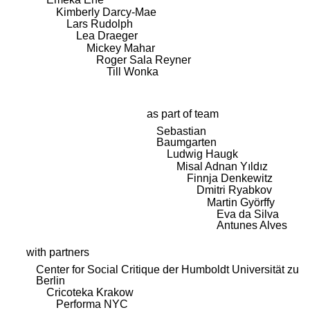
Kimberly Darcy-Mae
Lars Rudolph
Lea Draeger
Mickey Mahar
Roger Sala Reyner
Till Wonka
as part of team
Sebastian
Baumgarten
Ludwig Haugk
Misal Adnan Yıldız
Finnja Denkewitz
Dmitri Ryabkov
Martin Györffy
Eva da Silva
Antunes Alves
with partners
Center for Social Critique der Humboldt Universität zu
Berlin
Cricoteka Krakow
Performa NYC