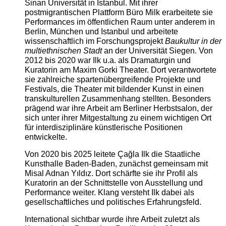
Sinan Universität in Istanbul. Mit ihrer
postmigrantischen Plattform Büro Milk erarbeitete sie
Performances im öffentlichen Raum unter anderem in
Berlin, München und Istanbul und arbeitete
wissenschaftlich im Forschungsprojekt
Baukultur in der
multiethnischen Stadt
an der Universität Siegen. Von
2012 bis 2020 war Ilk u.a. als Dramaturgin und
Kuratorin am Maxim Gorki Theater. Dort verantwortete
sie zahlreiche spartenübergreifende Projekte und
Festivals, die Theater mit bildender Kunst in einen
transkulturellen Zusammenhang stellten. Besonders
prägend war ihre Arbeit am Berliner Herbstsalon, der
sich unter ihrer Mitgestaltung zu einem wichtigen Ort
für interdisziplinäre künstlerische Positionen
entwickelte.
Von 2020 bis 2025 leitete Çağla Ilk die Staatliche
Kunsthalle Baden-Baden, zunächst gemeinsam mit
Misal Adnan Yıldız. Dort schärfte sie ihr Profil als
Kuratorin an der Schnittstelle von Ausstellung und
Performance weiter. Klang versteht Ilk dabei als
gesellschaftliches und politisches Erfahrungsfeld.
International sichtbar wurde ihre Arbeit zuletzt als