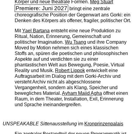
Körper und neue theatrale Formen.
Meg Stuart
Premiere: Juni 2027
bringt eine zentrale
choreografische Position der Gegenwart ans Gorki: ein
Denken des Körpers als offener, fragiler, politischer Ort.
Mit
Yael Bartana
entsteht eine neue Produktion zu
Ritual, Nation, Erinnerung, Gemeinschaft und
politischer Imagination.
Wu Tsang
und ihre Company
Moved by Motion nehmen sich eines klassischen
Stoffs an, spüren die poetischen und philosophischen
Aspekte auf und verdichten sie zu einer
phantastischen Welt aus Bewegung, Poesie, Virtual
Reality und Musik.
Robert Lippok
entwickelt eine
Auftragsarbeit im Dialog mit dem Gorki-Archiv und
versteht Archiv nicht als abgeschlossene
Vergangenheit, sondern als Klang, Speicher und
bewegliches Material.
Ayham Majid Agha
öffnet einen
Raum, in dem Theater, Installation, Exil, Erinnerung
und Sprache ineinandergreifen.
UNSPEAKABLE Sittenausstellung
im
Kronprinzenpalais
Ein zentraler Bestandteil der neuen Programmatik ist