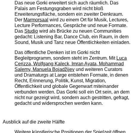
Das neue Gorki erweitert sich auch räumlich. Das
Palais am Festungsgraben wird nicht bloß
Erweiterungsfläche, sondern ein zweiter Denkraum.
Der
Marmorsaal
wird zu einem Ort für Musik, Lectures,
Lecture Performances, Gespräche und neue Formate.
Das
Studio
wird als Brücke zu neuen Communities
gedacht: Listening Bar, Dance Club, ein Raum, in dem
Sound, Musik und Tanz neue Öffentlichkeiten einladen.
Das öffentliche Denken ist im Gorki nicht
Begleitprogramm, sondern steht im Zentrum. Mit
Luca
Cerizza, Wolfgang Kaleck, Imran Ayata, Mohammad
Salemy, Manuela Bojadžijev
und weiteren Curators
und Dramaturgs at Large entstehen Formate, in denen
Recht, Erinnerung, Politik, Kunst, Migration,
Öffentlichkeit und globale Gegenwart miteinander
verbunden werden. Das Gorki soll ein Ort sein, an dem
nicht nur gezeigt wird, sondern auch gestritten, gefragt,
gedacht und widersprochen werden kann.
Ausblick auf die zweite Hälfte
Weitere künstlerische Positionen der Spielzeit öffnen