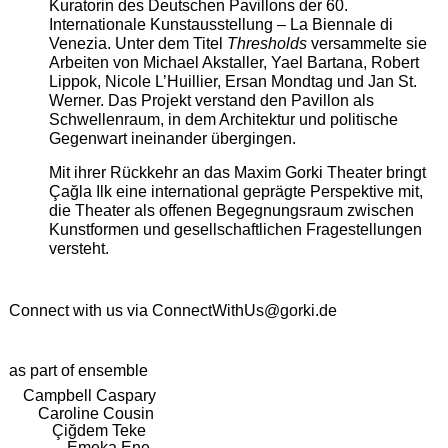
Kuratorin des Deutschen Pavillons der 60.
Internationale Kunstausstellung – La Biennale di
Venezia. Unter dem Titel
Thresholds
versammelte sie
Arbeiten von Michael Akstaller, Yael Bartana, Robert
Lippok, Nicole L’Huillier, Ersan Mondtag und Jan St.
Werner. Das Projekt verstand den Pavillon als
Schwellenraum, in dem Architektur und politische
Gegenwart ineinander übergingen.
Mit ihrer Rückkehr an das Maxim Gorki Theater bringt
Çağla Ilk eine international geprägte Perspektive mit,
die Theater als offenen Begegnungsraum zwischen
Kunstformen und gesellschaftlichen Fragestellungen
versteht.
Connect with us via
ConnectWithUs@gorki.de
as part of ensemble
Campbell Caspary
Caroline Cousin
Çiğdem Teke
Emeka Ene