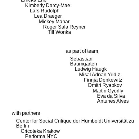
Kimberly Darcy-Mae
Lars Rudolph
Lea Draeger
Mickey Mahar
Roger Sala Reyner
Till Wonka
as part of team
Sebastian
Baumgarten
Ludwig Haugk
Misal Adnan Yıldız
Finnja Denkewitz
Dmitri Ryabkov
Martin Györffy
Eva da Silva
Antunes Alves
with partners
Center for Social Critique der Humboldt Universität zu
Berlin
Cricoteka Krakow
Performa NYC