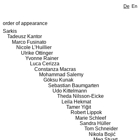
De
En
order of appearance
Sarkis
Tadeusz Kantor
Marco Fusinato
Nicole L’Huillier
Ulrike Ottinger
Yvonne Rainer
Luca Cerizza
Constanza Macras
Mohammad Salemy
Göksu Kunak
Sebastian Baumgarten
Udo Kittelmann
Theda Nilsson-Eicke
Leila Hekmat
Tamer Yiğit
Robert Lippok
Marie Schleef
Sandra Hüller
Tom Schneider
Nikola Bojić
Meg Stuart