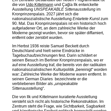
die von
Udo Kittelmann
und Çağla Ilk entwickelte
Ausstellung
UNSPEAKABLE Sittenausstellung
im
Kronprinzenpalais. 2027 jährt sich die
nationalsozialistische Ausstellung
Entartete Kunst
zum
90. Mal. Das Kronprinzenpalais ist ein historisch hoch
aufgeladener Ort, an dem zahlreiche Werke der
Moderne gezeigt wurden, bevor sie später diffamiert,
entfernt oder zerstört wurden.
Im Herbst 1936 reiste Samuel Beckett durch
Deutschland und hielt seine Eindrücke in
Tagebuchaufzeichnungen fest. Darin schildert er
seinen Besuch im Berliner Kronprinzenpalais, wo er
auf eine Ausstellung traf, die bereits von der radikalen
nationalsozialistischen Kulturpolitik „bereinigt“ worden
war: Zahlreiche Werke der Moderne waren entfernt. In
seinen German Diaries bezeichnete er die
verbliebenen Bilder als „unspeakable
Sittenausstellung“.
Die von Ilk und Kittelmann kuratierte Ausstellung
versteht sich nicht als historische Rekonstruktion. Im
Zentrum steht die Frage, wie Sichtbarkeit, Sagbarkeit
und künstlerische Freiheit politisch hergestellt werden