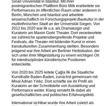
Sinan Universität in Istanbul. Mit ihrer
postmigrantischen Plattform Büro Milk erarbeitete sie
Performances im öffentlichen Raum unter anderem in
Berlin, München und Istanbul und arbeitete
wissenschaftlich im Forschungsprojekt
Baukultur in der
multiethnischen Stadt
an der Universität Siegen. Von
2012 bis 2020 war Ilk u.a. als Dramaturgin und
Kuratorin am Maxim Gorki Theater. Dort verantwortete
sie zahlreiche spartenübergreifende Projekte und
Festivals, die Theater mit bildender Kunst in einen
transkulturellen Zusammenhang stellten. Besonders
prägend war ihre Arbeit am Berliner Herbstsalon, der
sich unter ihrer Mitgestaltung zu einem wichtigen Ort
für interdisziplinäre künstlerische Positionen
entwickelte.
Von 2020 bis 2025 leitete Çağla Ilk die Staatliche
Kunsthalle Baden-Baden, zunächst gemeinsam mit
Misal Adnan Yıldız. Dort schärfte sie ihr Profil als
Kuratorin an der Schnittstelle von Ausstellung und
Performance weiter. Klang versteht Ilk dabei als
gesellschaftliches und politisches Erfahrungsfeld.
International sichtbar wurde ihre Arbeit zuletzt als