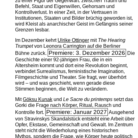
zu einer Figur der Gegenwart: zwischen Traum und
Befehl, Staat und Eigenwillen, Gehorsam und
Kontrollverlust. In einer Zeit, in der Vertrauen in
Institutionen, Staaten und Bilder brüchig geworden ist,
wird Kleist als anarchischer Geist im Gefängnis seiner
Grenzen lesbar.
Im Dezember kehrt
Ulrike Ottinger
mit
The ­Hearing
Trumpet
von Leonora Carrington auf die Berliner
Premiere: 3. Dezember 2026
Bühne zurück.
Die
Geschichte einer 92-jährigen Frau, die in ein
Altersheim kommt und dort eine Revolution beginnt,
verbindet Surrealismus, feministische Imagination,
Filmgeschichte und Theater. Sie fragt, wer überhört
wird – und was geschieht, wenn gerade diese
Stimmen beginnen, die Welt zu verändern.
Mit
Göksu Kunak
und
Le Sacre du printemps
setzt das
Gorki die Frage nach Körper, Ritual, Rausch und
Premiere: Januar 2027
Kontrolle fort.
Ausgehend
von Stravinskys Skandalstück entsteht eine Arbeit über
Opfer, Ekstase, Gemeinschaft und Gewalt. Im Zentrum
steht nicht die Wiederholung eines historischen
Mythos, sondern die Frage, wie Körper heute politisch