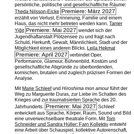
persönliche, politische und gesellschaftliche Räume:
Premiere: März 2027
Theda Nilsson-Eicke
erzählt von Verlust, Erinnerung, Familie und einem
Haus, das nicht mehr betreten werden kann.
Tamer
Premiere: Mai 2027
Yiğit
wendet sich der
Jugendhaftanstalt Plötzensee zu und fragt nach
Schuld, Herkunft, Gewalt, Männlichkeit, Stadt und der
Möglichkeit eines anderen Blicks.
Leila Hekmat
Premiere: April 2027
verbindet Oper,
Performance, Glamour, Bühnenbild, Kostüm und
gesellschaftliche Abgründe zu überbordenden,
komischen, brutalen und zugleich präzisen Formen der
Analyse.
Mit
Marie Schleef
und
Hiroshima mon amour
führt der
Weg zu Marguerite Duras, zur Liebe im Schatten des
Krieges und zur traumatisierten Sprache des 20.
Premiere: Mai 2027
Jahrhunderts.
Schleef
entwickelt aus Sprache, Körper, Raum, Sound und Bild
eine unverwechselbare theatrale Form. Mit
Tom
Schneider und Sandra Hüller: Farn Kollektiv
entsteht
eine Arbeit über Schauspiel, kollektive Autorenschaft,