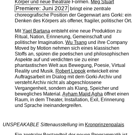
Körper und neue theatrale Formen.
Meg Stuart
Premiere: Juni 2027
bringt eine zentrale
choreografische Position der Gegenwart ans Gorki: ein
Denken des Körpers als offener, fragiler, politischer Ort.
Mit
Yael Bartana
entsteht eine neue Produktion zu
Ritual, Nation, Erinnerung, Gemeinschaft und
politischer Imagination.
Wu Tsang
und ihre Company
Moved by Motion nehmen sich eines klassischen
Stoffs an, spüren die poetischen und philosophischen
Aspekte auf und verdichten sie zu einer
phantastischen Welt aus Bewegung, Poesie, Virtual
Reality und Musik.
Robert Lippok
entwickelt eine
Auftragsarbeit im Dialog mit dem Gorki-Archiv und
versteht Archiv nicht als abgeschlossene
Vergangenheit, sondern als Klang, Speicher und
bewegliches Material.
Ayham Majid Agha
öffnet einen
Raum, in dem Theater, Installation, Exil, Erinnerung
und Sprache ineinandergreifen.
UNSPEAKABLE Sittenausstellung
im
Kronprinzenpalais
Ein zentraler Bestandteil der neuen Programmatik ist