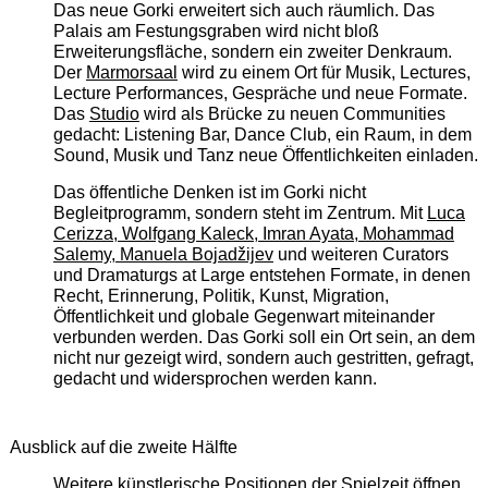
Das neue Gorki erweitert sich auch räumlich. Das
Palais am Festungsgraben wird nicht bloß
Erweiterungsfläche, sondern ein zweiter Denkraum.
Der
Marmorsaal
wird zu einem Ort für Musik, Lectures,
Lecture Performances, Gespräche und neue Formate.
Das
Studio
wird als Brücke zu neuen Communities
gedacht: Listening Bar, Dance Club, ein Raum, in dem
Sound, Musik und Tanz neue Öffentlichkeiten einladen.
Das öffentliche Denken ist im Gorki nicht
Begleitprogramm, sondern steht im Zentrum. Mit
Luca
Cerizza, Wolfgang Kaleck, Imran Ayata, Mohammad
Salemy, Manuela Bojadžijev
und weiteren Curators
und Dramaturgs at Large entstehen Formate, in denen
Recht, Erinnerung, Politik, Kunst, Migration,
Öffentlichkeit und globale Gegenwart miteinander
verbunden werden. Das Gorki soll ein Ort sein, an dem
nicht nur gezeigt wird, sondern auch gestritten, gefragt,
gedacht und widersprochen werden kann.
Ausblick auf die zweite Hälfte
Weitere künstlerische Positionen der Spielzeit öffnen