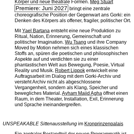
Körper und neue theatrale Formen.
Meg Stuart
Premiere: Juni 2027
bringt eine zentrale
choreografische Position der Gegenwart ans Gorki: ein
Denken des Körpers als offener, fragiler, politischer Ort.
Mit
Yael Bartana
entsteht eine neue Produktion zu
Ritual, Nation, Erinnerung, Gemeinschaft und
politischer Imagination.
Wu Tsang
und ihre Company
Moved by Motion nehmen sich eines klassischen
Stoffs an, spüren die poetischen und philosophischen
Aspekte auf und verdichten sie zu einer
phantastischen Welt aus Bewegung, Poesie, Virtual
Reality und Musik.
Robert Lippok
entwickelt eine
Auftragsarbeit im Dialog mit dem Gorki-Archiv und
versteht Archiv nicht als abgeschlossene
Vergangenheit, sondern als Klang, Speicher und
bewegliches Material.
Ayham Majid Agha
öffnet einen
Raum, in dem Theater, Installation, Exil, Erinnerung
und Sprache ineinandergreifen.
UNSPEAKABLE Sittenausstellung
im
Kronprinzenpalais
Ein zentraler Bestandteil der neuen Programmatik ist