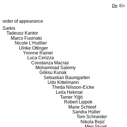
De
En
order of appearance
Sarkis
Tadeusz Kantor
Marco Fusinato
Nicole L’Huillier
Ulrike Ottinger
Yvonne Rainer
Luca Cerizza
Constanza Macras
Mohammad Salemy
Göksu Kunak
Sebastian Baumgarten
Udo Kittelmann
Theda Nilsson-Eicke
Leila Hekmat
Tamer Yiğit
Robert Lippok
Marie Schleef
Sandra Hüller
Tom Schneider
Nikola Bojić
Meg Stuart