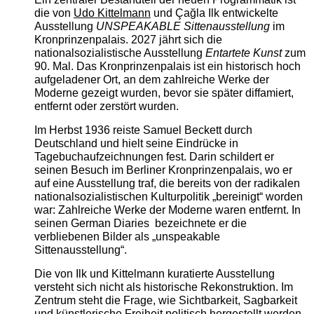
die von
Udo Kittelmann
und Çağla Ilk entwickelte
Ausstellung
UNSPEAKABLE Sittenausstellung
im
Kronprinzenpalais. 2027 jährt sich die
nationalsozialistische Ausstellung
Entartete Kunst
zum
90. Mal. Das Kronprinzenpalais ist ein historisch hoch
aufgeladener Ort, an dem zahlreiche Werke der
Moderne gezeigt wurden, bevor sie später diffamiert,
entfernt oder zerstört wurden.
Im Herbst 1936 reiste Samuel Beckett durch
Deutschland und hielt seine Eindrücke in
Tagebuchaufzeichnungen fest. Darin schildert er
seinen Besuch im Berliner Kronprinzenpalais, wo er
auf eine Ausstellung traf, die bereits von der radikalen
nationalsozialistischen Kulturpolitik „bereinigt“ worden
war: Zahlreiche Werke der Moderne waren entfernt. In
seinen German Diaries bezeichnete er die
verbliebenen Bilder als „unspeakable
Sittenausstellung“.
Die von Ilk und Kittelmann kuratierte Ausstellung
versteht sich nicht als historische Rekonstruktion. Im
Zentrum steht die Frage, wie Sichtbarkeit, Sagbarkeit
und künstlerische Freiheit politisch hergestellt werden