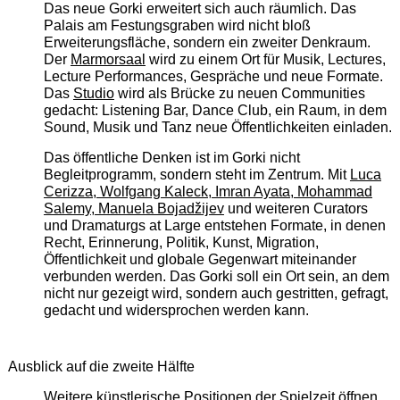
Das neue Gorki erweitert sich auch räumlich. Das
Palais am Festungsgraben wird nicht bloß
Erweiterungsfläche, sondern ein zweiter Denkraum.
Der
Marmorsaal
wird zu einem Ort für Musik, Lectures,
Lecture Performances, Gespräche und neue Formate.
Das
Studio
wird als Brücke zu neuen Communities
gedacht: Listening Bar, Dance Club, ein Raum, in dem
Sound, Musik und Tanz neue Öffentlichkeiten einladen.
Das öffentliche Denken ist im Gorki nicht
Begleitprogramm, sondern steht im Zentrum. Mit
Luca
Cerizza, Wolfgang Kaleck, Imran Ayata, Mohammad
Salemy, Manuela Bojadžijev
und weiteren Curators
und Dramaturgs at Large entstehen Formate, in denen
Recht, Erinnerung, Politik, Kunst, Migration,
Öffentlichkeit und globale Gegenwart miteinander
verbunden werden. Das Gorki soll ein Ort sein, an dem
nicht nur gezeigt wird, sondern auch gestritten, gefragt,
gedacht und widersprochen werden kann.
Ausblick auf die zweite Hälfte
Weitere künstlerische Positionen der Spielzeit öffnen