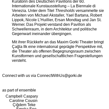
Kuratorin des Deutschen Pavillons der 60.
Internationale Kunstausstellung – La Biennale di
Venezia. Unter dem Titel
Thresholds
versammelte sie
Arbeiten von Michael Akstaller, Yael Bartana, Robert
Lippok, Nicole L’Huillier, Ersan Mondtag und Jan St.
Werner. Das Projekt verstand den Pavillon als
Schwellenraum, in dem Architektur und politische
Gegenwart ineinander übergingen.
Mit ihrer Rückkehr an das Maxim Gorki Theater bringt
Çağla Ilk eine international geprägte Perspektive mit,
die Theater als offenen Begegnungsraum zwischen
Kunstformen und gesellschaftlichen Fragestellungen
versteht.
Connect with us via
ConnectWithUs@gorki.de
as part of ensemble
Campbell Caspary
Caroline Cousin
Çiğdem Teke
Emeka Ene