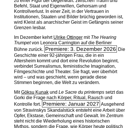
zu einer Figur der Gegenwart: zwischen Traum und
Befehl, Staat und Eigenwillen, Gehorsam und
Kontrollverlust. In einer Zeit, in der Vertrauen in
Institutionen, Staaten und Bilder brüchig geworden ist,
wird Kleist als anarchischer Geist im Gefängnis seiner
Grenzen lesbar.
Im Dezember kehrt
Ulrike Ottinger
mit
The ­Hearing
Trumpet
von Leonora Carrington auf die Berliner
Premiere: 3. Dezember 2026
Bühne zurück.
Die
Geschichte einer 92-jährigen Frau, die in ein
Altersheim kommt und dort eine Revolution beginnt,
verbindet Surrealismus, feministische Imagination,
Filmgeschichte und Theater. Sie fragt, wer überhört
wird – und was geschieht, wenn gerade diese
Stimmen beginnen, die Welt zu verändern.
Mit
Göksu Kunak
und
Le Sacre du printemps
setzt das
Gorki die Frage nach Körper, Ritual, Rausch und
Premiere: Januar 2027
Kontrolle fort.
Ausgehend
von Stravinskys Skandalstück entsteht eine Arbeit über
Opfer, Ekstase, Gemeinschaft und Gewalt. Im Zentrum
steht nicht die Wiederholung eines historischen
Mythos, sondern die Frage, wie Körper heute politisch