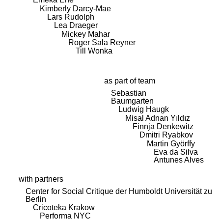
Kimberly Darcy-Mae
Lars Rudolph
Lea Draeger
Mickey Mahar
Roger Sala Reyner
Till Wonka
as part of team
Sebastian
Baumgarten
Ludwig Haugk
Misal Adnan Yıldız
Finnja Denkewitz
Dmitri Ryabkov
Martin Györffy
Eva da Silva
Antunes Alves
with partners
Center for Social Critique der Humboldt Universität zu
Berlin
Cricoteka Krakow
Performa NYC