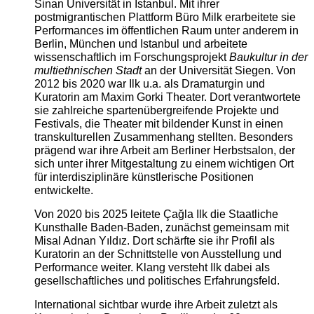
Sinan Universität in Istanbul. Mit ihrer
postmigrantischen Plattform Büro Milk erarbeitete sie
Performances im öffentlichen Raum unter anderem in
Berlin, München und Istanbul und arbeitete
wissenschaftlich im Forschungsprojekt
Baukultur in der
multiethnischen Stadt
an der Universität Siegen. Von
2012 bis 2020 war Ilk u.a. als Dramaturgin und
Kuratorin am Maxim Gorki Theater. Dort verantwortete
sie zahlreiche spartenübergreifende Projekte und
Festivals, die Theater mit bildender Kunst in einen
transkulturellen Zusammenhang stellten. Besonders
prägend war ihre Arbeit am Berliner Herbstsalon, der
sich unter ihrer Mitgestaltung zu einem wichtigen Ort
für interdisziplinäre künstlerische Positionen
entwickelte.
Von 2020 bis 2025 leitete Çağla Ilk die Staatliche
Kunsthalle Baden-Baden, zunächst gemeinsam mit
Misal Adnan Yıldız. Dort schärfte sie ihr Profil als
Kuratorin an der Schnittstelle von Ausstellung und
Performance weiter. Klang versteht Ilk dabei als
gesellschaftliches und politisches Erfahrungsfeld.
International sichtbar wurde ihre Arbeit zuletzt als