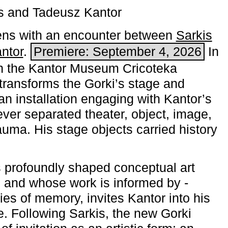
s and Tadeusz Kantor
ns with an encounter between
Sarkis
ntor
.
Premiere: September 4, 2026
In
h the ­Kantor Museum Cricoteka
transforms the Gorki’s stage and
an installation engaging with Kantor’s
ever separated theater, object, image,
uma. His stage objects carried history
 profoundly shaped conceptual art
 and whose work is informed by ­
ies of memory, invites Kantor into his
e. Following Sarkis, the new Gorki