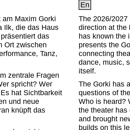
En
nt am Maxim Gorki
The 2026/2027 s
 Ilk, die das Haus
direction at th
 präsentiert das
has known the i
en Ort zwischen
presents the Go
Performance, Tanz,
connecting thea
dance, music, s
itself.
em zentrale Fragen
Wer spricht? Wer
The Gorki has a
s hat Sichtbarkeit
questions of th
en und neue
Who is heard? 
ran knüpft das
the theater has c
and brought new
builds on this l