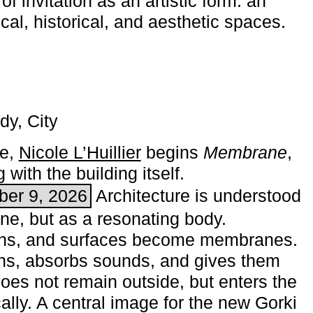
of invitation as an artistic form: an
ical, historical, and aesthetic spaces.
dy, City
me,
Nicole L’Huillier
begins ­
Membrane
,
with the building itself.
ber 9, 2026
Architecture is understood
one, but as a resonating body.
ins, and surfaces become membranes.
ns, absorbs sounds, and gives them
does not remain outside, but enters the
ally. A central image for the new Gorki