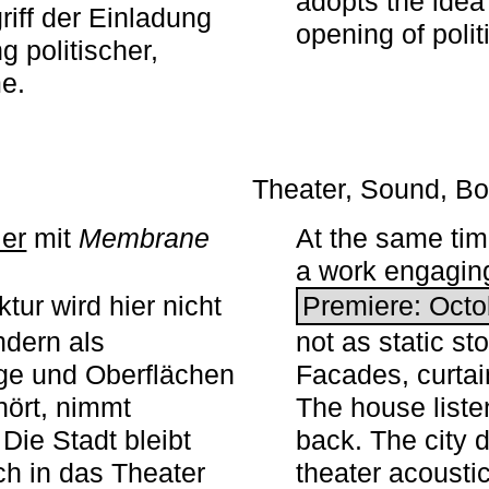
adopts the idea 
iff der Einladung
opening of polit
g politischer,
me.
Theater, Sound, Bo
ier
mit ­
Membrane
At the same ti
a work engaging 
tur wird hier nicht
Premiere: Octo
ndern als
not as static st
ge und Oberflächen
Facades, curta
ört, nimmt
The house liste
Die Stadt bleibt
back. The city 
sch in das Theater
theater acoustic