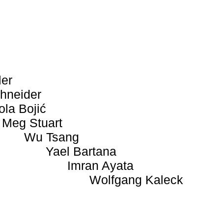
ler
hneider
ola Bojić
Meg Stuart
Wu Tsang
Yael Bartana
Imran Ayata
Wolfgang Kaleck