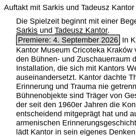
Auftakt mit Sarkis und Tadeusz Kanto
Die Spielzeit beginnt mit einer B
Sarkis
und
Tadeusz Kantor
.
Premiere: 4. September 2026
In K
Kantor Museum Cricoteka Kraków v
den Bühnen- und Zuschauerraum de
Installation, die sich mit Kantors W
auseinandersetzt. Kantor dachte The
Erinnerung und Trauma nie getrenn
Bühnenobjekte sind Träger von Ges
der seit den 1960er Jahren die Ko
entscheidend mitgeprägt hat und a
armenischen ­Erinnerungsgeschicht
lädt Kantor in sein eigenes Denken