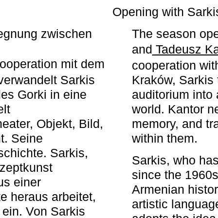
r
Opening with Sarki
egegnung zwischen
The season ope
and
Tadeusz Ka
ooperation mit dem
cooperation wit
erwandelt Sarkis
Kraków, Sarkis 
s Gorki in eine
auditorium into 
elt
world. Kantor n
ater, Objekt, Bild,
memory, and tra
t. Seine
within them.
chichte. Sarkis,
Sarkis, who has
nzeptkunst
since the 1960s
us einer
Armenian histor
e heraus arbeitet,
artistic languag
 ein. Von Sarkis