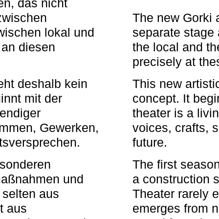
n, das nicht
zwischen
The new Gorki 
wischen lokal und
separate stage 
u an diesen
the local and th
precisely at th
eht deshalb kein
This new artisti
nnt mit der
concept. It begi
bendiger
theater is a li
timmen, Gewerken,
voices, crafts,
tsversprechen.
future.
besonderen
The first seaso
rmaßnahmen und
a construction s
 selten aus
Theater rarely 
t aus
emerges from ne