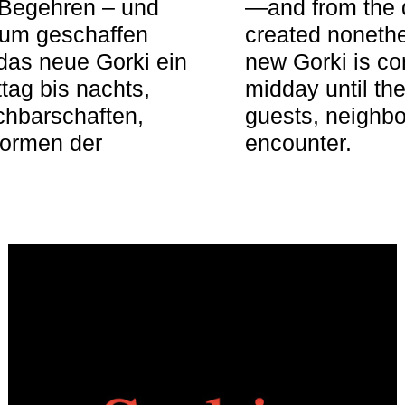
 Begehren – und
—and from the q
aum geschaffen
created nonethel
das neue Gorki ein
new Gorki is c
tag bis nachts,
midday until the
achbarschaften,
guests, neighbo
Formen der
encounter.