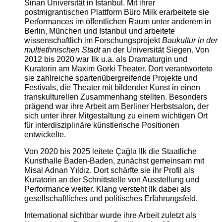
Sinan Universität in Istanbul. Mit ihrer
postmigrantischen Plattform Büro Milk erarbeitete sie
Performances im öffentlichen Raum unter anderem in
Berlin, München und Istanbul und arbeitete
wissenschaftlich im Forschungsprojekt
Baukultur in der
multiethnischen Stadt
an der Universität Siegen. Von
2012 bis 2020 war Ilk u.a. als Dramaturgin und
Kuratorin am Maxim Gorki Theater. Dort verantwortete
sie zahlreiche spartenübergreifende Projekte und
Festivals, die Theater mit bildender Kunst in einen
transkulturellen Zusammenhang stellten. Besonders
prägend war ihre Arbeit am Berliner Herbstsalon, der
sich unter ihrer Mitgestaltung zu einem wichtigen Ort
für interdisziplinäre künstlerische Positionen
entwickelte.
Von 2020 bis 2025 leitete Çağla Ilk die Staatliche
Kunsthalle Baden-Baden, zunächst gemeinsam mit
Misal Adnan Yıldız. Dort schärfte sie ihr Profil als
Kuratorin an der Schnittstelle von Ausstellung und
Performance weiter. Klang versteht Ilk dabei als
gesellschaftliches und politisches Erfahrungsfeld.
International sichtbar wurde ihre Arbeit zuletzt als