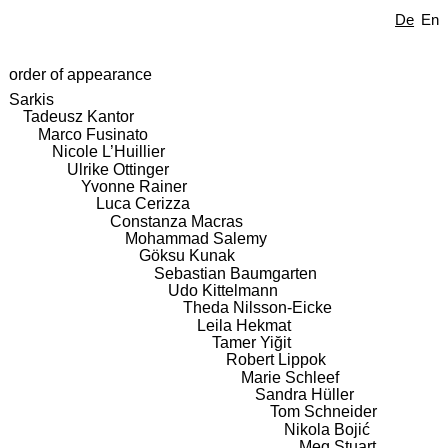
De
En
order of appearance
Sarkis
Tadeusz Kantor
Marco Fusinato
Nicole L’Huillier
Ulrike Ottinger
Yvonne Rainer
Luca Cerizza
Constanza Macras
Mohammad Salemy
Göksu Kunak
Sebastian Baumgarten
Udo Kittelmann
Theda Nilsson-Eicke
Leila Hekmat
Tamer Yiğit
Robert Lippok
Marie Schleef
Sandra Hüller
Tom Schneider
Nikola Bojić
Meg Stuart