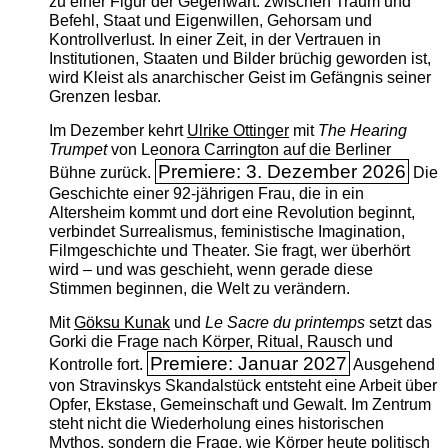
zu einer Figur der Gegenwart: zwischen Traum und
Befehl, Staat und Eigenwillen, Gehorsam und
Kontrollverlust. In einer Zeit, in der Vertrauen in
Institutionen, Staaten und Bilder brüchig geworden ist,
wird Kleist als anarchischer Geist im Gefängnis seiner
Grenzen lesbar.
Im Dezember kehrt
Ulrike Ottinger
mit
The ­Hearing
Trumpet
von Leonora Carrington auf die Berliner
Premiere: 3. Dezember 2026
Bühne zurück.
Die
Geschichte einer 92-jährigen Frau, die in ein
Altersheim kommt und dort eine Revolution beginnt,
verbindet Surrealismus, feministische Imagination,
Filmgeschichte und Theater. Sie fragt, wer überhört
wird – und was geschieht, wenn gerade diese
Stimmen beginnen, die Welt zu verändern.
Mit
Göksu Kunak
und
Le Sacre du printemps
setzt das
Gorki die Frage nach Körper, Ritual, Rausch und
Premiere: Januar 2027
Kontrolle fort.
Ausgehend
von Stravinskys Skandalstück entsteht eine Arbeit über
Opfer, Ekstase, Gemeinschaft und Gewalt. Im Zentrum
steht nicht die Wiederholung eines historischen
Mythos, sondern die Frage, wie Körper heute politisch