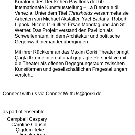
Kuratorin des Deutschen Pavillons der 60.
Internationale Kunstausstellung – La Biennale di
Venezia. Unter dem Titel
Thresholds
versammelte sie
Arbeiten von Michael Akstaller, Yael Bartana, Robert
Lippok, Nicole L’Huillier, Ersan Mondtag und Jan St.
Werner. Das Projekt verstand den Pavillon als
Schwellenraum, in dem Architektur und politische
Gegenwart ineinander übergingen.
Mit ihrer Rückkehr an das Maxim Gorki Theater bringt
Çağla Ilk eine international geprägte Perspektive mit,
die Theater als offenen Begegnungsraum zwischen
Kunstformen und gesellschaftlichen Fragestellungen
versteht.
Connect with us via
ConnectWithUs@gorki.de
as part of ensemble
Campbell Caspary
Caroline Cousin
Çiğdem Teke
Emeka Ene