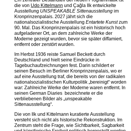
die von
Udo Kittelmann
und Çağla Ilk entwickelte
Ausstellung
UNSPEAKABLE Sittenausstellung
im
Kronprinzenpalais. 2027 jährt sich die
nationalsozialistische Ausstellung
Entartete Kunst
zum
90. Mal. Das Kronprinzenpalais ist ein historisch hoch
aufgeladener Ort, an dem zahlreiche Werke der
Moderne gezeigt wurden, bevor sie später diffamiert,
entfernt oder zerstört wurden.
Im Herbst 1936 reiste Samuel Beckett durch
Deutschland und hielt seine Eindrücke in
Tagebuchaufzeichnungen fest. Darin schildert er
seinen Besuch im Berliner Kronprinzenpalais, wo er
auf eine Ausstellung traf, die bereits von der radikalen
nationalsozialistischen Kulturpolitik „bereinigt“ worden
war: Zahlreiche Werke der Moderne waren entfernt. In
seinen German Diaries bezeichnete er die
verbliebenen Bilder als „unspeakable
Sittenausstellung“.
Die von Ilk und Kittelmann kuratierte Ausstellung
versteht sich nicht als historische Rekonstruktion. Im
Zentrum steht die Frage, wie Sichtbarkeit, Sagbarkeit
und künstlerische Freiheit politisch hergestellt werden