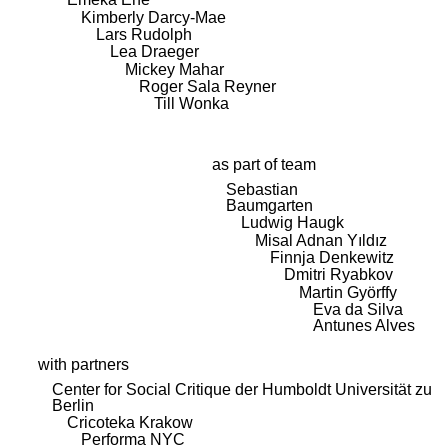
Kimberly Darcy-Mae
Lars Rudolph
Lea Draeger
Mickey Mahar
Roger Sala Reyner
Till Wonka
as part of team
Sebastian
Baumgarten
Ludwig Haugk
Misal Adnan Yıldız
Finnja Denkewitz
Dmitri Ryabkov
Martin Györffy
Eva da Silva
Antunes Alves
with partners
Center for Social Critique der Humboldt Universität zu
Berlin
Cricoteka Krakow
Performa NYC