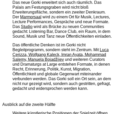
Das neue Gorki erweitert sich auch räumlich. Das
Palais am Festungsgraben wird nicht bloß
Erweiterungsfläche, sondern ein zweiter Denkraum.
Der
Marmorsaal
wird zu einem Ort für Musik, Lectures,
Lecture Performances, Gespräche und neue Formate.
Das
Studio
wird als Brücke zu neuen Communities
gedacht: Listening Bar, Dance Club, ein Raum, in dem
Sound, Musik und Tanz neue Öffentlichkeiten einladen.
Das öffentliche Denken ist im Gorki nicht
Begleitprogramm, sondern steht im Zentrum. Mit
Luca
Cerizza, Wolfgang Kaleck, Imran Ayata, Mohammad
Salemy, Manuela Bojadžijev
und weiteren Curators
und Dramaturgs at Large entstehen Formate, in denen
Recht, Erinnerung, Politik, Kunst, Migration,
Öffentlichkeit und globale Gegenwart miteinander
verbunden werden. Das Gorki soll ein Ort sein, an dem
nicht nur gezeigt wird, sondern auch gestritten, gefragt,
gedacht und widersprochen werden kann.
Ausblick auf die zweite Hälfte
Weitere künstlerische Positionen der Spielzeit öffnen