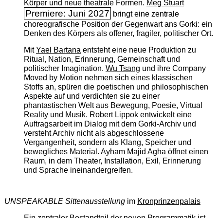
Körper und neue theatrale Formen.
Meg Stuart
Premiere: Juni 2027
bringt eine zentrale
choreografische Position der Gegenwart ans Gorki: ein
Denken des Körpers als offener, fragiler, politischer Ort.
Mit
Yael Bartana
entsteht eine neue Produktion zu
Ritual, Nation, Erinnerung, Gemeinschaft und
politischer Imagination.
Wu Tsang
und ihre Company
Moved by Motion nehmen sich eines klassischen
Stoffs an, spüren die poetischen und philosophischen
Aspekte auf und verdichten sie zu einer
phantastischen Welt aus Bewegung, Poesie, Virtual
Reality und Musik.
Robert Lippok
entwickelt eine
Auftragsarbeit im Dialog mit dem Gorki-Archiv und
versteht Archiv nicht als abgeschlossene
Vergangenheit, sondern als Klang, Speicher und
bewegliches Material.
Ayham Majid Agha
öffnet einen
Raum, in dem Theater, Installation, Exil, Erinnerung
und Sprache ineinandergreifen.
UNSPEAKABLE Sittenausstellung
im
Kronprinzenpalais
Ein zentraler Bestandteil der neuen Programmatik ist