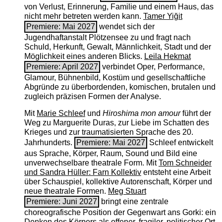
von Verlust, Erinnerung, Familie und einem Haus, das
nicht mehr betreten werden kann.
Tamer Yiğit
Premiere: Mai 2027
wendet sich der
Jugendhaftanstalt Plötzensee zu und fragt nach
Schuld, Herkunft, Gewalt, Männlichkeit, Stadt und der
Möglichkeit eines anderen Blicks.
Leila Hekmat
Premiere: April 2027
verbindet Oper, Performance,
Glamour, Bühnenbild, Kostüm und gesellschaftliche
Abgründe zu überbordenden, komischen, brutalen und
zugleich präzisen Formen der Analyse.
Mit
Marie Schleef
und
Hiroshima mon amour
führt der
Weg zu Marguerite Duras, zur Liebe im Schatten des
Krieges und zur traumatisierten Sprache des 20.
Jahrhunderts.
Premiere: Mai 2027
Schleef entwickelt
aus Sprache, Körper, Raum, Sound und Bild eine
unverwechselbare theatrale Form. Mit
Tom Schneider
und Sandra Hüller: Farn Kollektiv
entsteht eine Arbeit
über Schauspiel, kollektive Autorenschaft, Körper und
neue theatrale Formen.
Meg Stuart
Premiere: Juni 2027
bringt eine zentrale
choreografische Position der Gegenwart ans Gorki: ein
Denken des Körpers als offener, fragiler, politischer Ort.