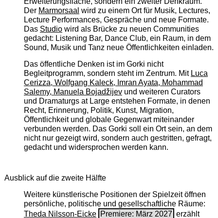
Erweiterungsfläche, sondern ein zweiter Denkraum.
Der
Marmorsaal
wird zu einem Ort für Musik, Lectures,
Lecture Performances, Gespräche und neue Formate.
Das
Studio
wird als Brücke zu neuen Communities
gedacht: Listening Bar, Dance Club, ein Raum, in dem
Sound, Musik und Tanz neue Öffentlichkeiten einladen.
Das öffentliche Denken ist im Gorki nicht
Begleitprogramm, sondern steht im Zentrum. Mit
Luca
Cerizza, Wolfgang Kaleck, Imran Ayata, Mohammad
Salemy, Manuela Bojadžijev
und weiteren Curators
und Dramaturgs at Large entstehen Formate, in denen
Recht, Erinnerung, Politik, Kunst, Migration,
Öffentlichkeit und globale Gegenwart miteinander
verbunden werden. Das Gorki soll ein Ort sein, an dem
nicht nur gezeigt wird, sondern auch gestritten, gefragt,
gedacht und widersprochen werden kann.
Ausblick auf die zweite Hälfte
Weitere künstlerische Positionen der Spielzeit öffnen
persönliche, politische und gesellschaftliche Räume:
Theda Nilsson-Eicke
Premiere: März 2027
erzählt