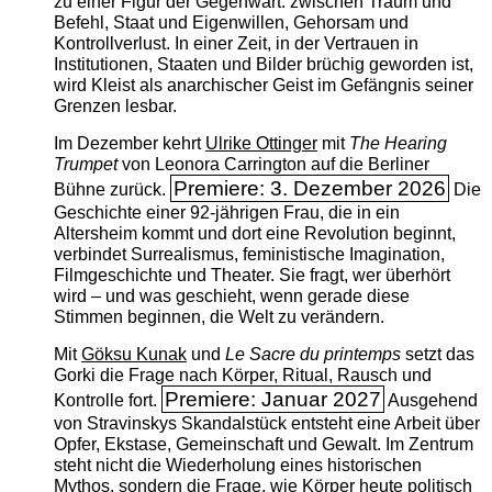
zu einer Figur der Gegenwart: zwischen Traum und
Befehl, Staat und Eigenwillen, Gehorsam und
Kontrollverlust. In einer Zeit, in der Vertrauen in
Institutionen, Staaten und Bilder brüchig geworden ist,
wird Kleist als anarchischer Geist im Gefängnis seiner
Grenzen lesbar.
Im Dezember kehrt
Ulrike Ottinger
mit
The ­Hearing
Trumpet
von Leonora Carrington auf die Berliner
Premiere: 3. Dezember 2026
Bühne zurück.
Die
Geschichte einer 92-jährigen Frau, die in ein
Altersheim kommt und dort eine Revolution beginnt,
verbindet Surrealismus, feministische Imagination,
Filmgeschichte und Theater. Sie fragt, wer überhört
wird – und was geschieht, wenn gerade diese
Stimmen beginnen, die Welt zu verändern.
Mit
Göksu Kunak
und
Le Sacre du printemps
setzt das
Gorki die Frage nach Körper, Ritual, Rausch und
Premiere: Januar 2027
Kontrolle fort.
Ausgehend
von Stravinskys Skandalstück entsteht eine Arbeit über
Opfer, Ekstase, Gemeinschaft und Gewalt. Im Zentrum
steht nicht die Wiederholung eines historischen
Mythos, sondern die Frage, wie Körper heute politisch