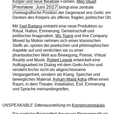
Körper und neue theatrale Formen.
Meg Stuart
Premiere: Juni 2027
bringt eine zentrale
choreografische Position der Gegenwart ans Gorki: ein
Denken des Körpers als offener, fragiler, politischer Ort.
Mit
Yael Bartana
entsteht eine neue Produktion zu
Ritual, Nation, Erinnerung, Gemeinschaft und
politischer Imagination.
Wu Tsang
und ihre Company
Moved by Motion nehmen sich eines klassischen
Stoffs an, spüren die poetischen und philosophischen
Aspekte auf und verdichten sie zu einer
phantastischen Welt aus Bewegung, Poesie, Virtual
Reality und Musik.
Robert Lippok
entwickelt eine
Auftragsarbeit im Dialog mit dem Gorki-Archiv und
versteht Archiv nicht als abgeschlossene
Vergangenheit, sondern als Klang, Speicher und
bewegliches Material.
Ayham Majid Agha
öffnet einen
Raum, in dem Theater, Installation, Exil, Erinnerung
und Sprache ineinandergreifen.
UNSPEAKABLE Sittenausstellung
im
Kronprinzenpalais
Ein zentraler Bestandteil der neuen Programmatik ist