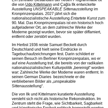
die von
Udo Kittelmann
und Çağla Ilk entwickelte
Ausstellung
UNSPEAKABLE Sittenausstellung
im
Kronprinzenpalais. 2027 jährt sich die
nationalsozialistische Ausstellung
Entartete Kunst
zum
90. Mal. Das Kronprinzenpalais ist ein historisch hoch
aufgeladener Ort, an dem zahlreiche Werke der
Moderne gezeigt wurden, bevor sie später diffamiert,
entfernt oder zerstört wurden.
Im Herbst 1936 reiste Samuel Beckett durch
Deutschland und hielt seine Eindrücke in
Tagebuchaufzeichnungen fest. Darin schildert er
seinen Besuch im Berliner Kronprinzenpalais, wo er
auf eine Ausstellung traf, die bereits von der radikalen
nationalsozialistischen Kulturpolitik „bereinigt“ worden
war: Zahlreiche Werke der Moderne waren entfernt. In
seinen German Diaries bezeichnete er die
verbliebenen Bilder als „unspeakable
Sittenausstellung“.
Die von Ilk und Kittelmann kuratierte Ausstellung
versteht sich nicht als historische Rekonstruktion. Im
Zentrum steht die Frage, wie Sichtbarkeit, Sagbarkeit
und künstlerische Freiheit politisch hergestellt werden