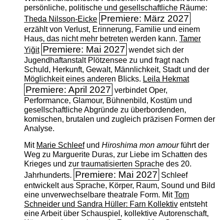
persönliche, politische und gesellschaftliche Räume:
Premiere: März 2027
Theda Nilsson-Eicke
erzählt von Verlust, Erinnerung, Familie und einem
Haus, das nicht mehr betreten werden kann.
Tamer
Premiere: Mai 2027
Yiğit
wendet sich der
Jugendhaftanstalt Plötzensee zu und fragt nach
Schuld, Herkunft, Gewalt, Männlichkeit, Stadt und der
Möglichkeit eines anderen Blicks.
Leila Hekmat
Premiere: April 2027
verbindet Oper,
Performance, Glamour, Bühnenbild, Kostüm und
gesellschaftliche Abgründe zu überbordenden,
komischen, brutalen und zugleich präzisen Formen der
Analyse.
Mit
Marie Schleef
und
Hiroshima mon amour
führt der
Weg zu Marguerite Duras, zur Liebe im Schatten des
Krieges und zur traumatisierten Sprache des 20.
Premiere: Mai 2027
Jahrhunderts.
Schleef
entwickelt aus Sprache, Körper, Raum, Sound und Bild
eine unverwechselbare theatrale Form. Mit
Tom
Schneider und Sandra Hüller: Farn Kollektiv
entsteht
eine Arbeit über Schauspiel, kollektive Autorenschaft,