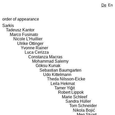
De
En
order of appearance
Sarkis
Tadeusz Kantor
Marco Fusinato
Nicole L’Huillier
Ulrike Ottinger
Yvonne Rainer
Luca Cerizza
Constanza Macras
Mohammad Salemy
Göksu Kunak
Sebastian Baumgarten
Udo Kittelmann
Theda Nilsson-Eicke
Leila Hekmat
Tamer Yiğit
Robert Lippok
Marie Schleef
Sandra Hüller
Tom Schneider
Nikola Bojić
Meg Stuart