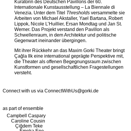
Kuratorin des Deutschen Pavillons der 60.
Internationale Kunstausstellung – La Biennale di
Venezia. Unter dem Titel
Thresholds
versammelte sie
Arbeiten von Michael Akstaller, Yael Bartana, Robert
Lippok, Nicole L’Huillier, Ersan Mondtag und Jan St.
Werner. Das Projekt verstand den Pavillon als
Schwellenraum, in dem Architektur und politische
Gegenwart ineinander übergingen.
Mit ihrer Rückkehr an das Maxim Gorki Theater bringt
Çağla Ilk eine international geprägte Perspektive mit,
die Theater als offenen Begegnungsraum zwischen
Kunstformen und gesellschaftlichen Fragestellungen
versteht.
Connect with us via
ConnectWithUs@gorki.de
as part of ensemble
Campbell Caspary
Caroline Cousin
Çiğdem Teke
Emeka Ene