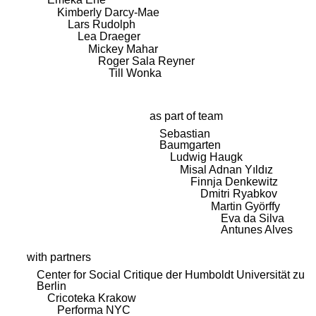
Kimberly Darcy-Mae
Lars Rudolph
Lea Draeger
Mickey Mahar
Roger Sala Reyner
Till Wonka
as part of team
Sebastian
Baumgarten
Ludwig Haugk
Misal Adnan Yıldız
Finnja Denkewitz
Dmitri Ryabkov
Martin Györffy
Eva da Silva
Antunes Alves
with partners
Center for Social Critique der Humboldt Universität zu
Berlin
Cricoteka Krakow
Performa NYC