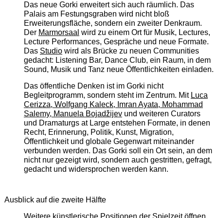
Das neue Gorki erweitert sich auch räumlich. Das
Palais am Festungsgraben wird nicht bloß
Erweiterungsfläche, sondern ein zweiter Denkraum.
Der
Marmorsaal
wird zu einem Ort für Musik, Lectures,
Lecture Performances, Gespräche und neue Formate.
Das
Studio
wird als Brücke zu neuen Communities
gedacht: Listening Bar, Dance Club, ein Raum, in dem
Sound, Musik und Tanz neue Öffentlichkeiten einladen.
Das öffentliche Denken ist im Gorki nicht
Begleitprogramm, sondern steht im Zentrum. Mit
Luca
Cerizza, Wolfgang Kaleck, Imran Ayata, Mohammad
Salemy, Manuela Bojadžijev
und weiteren Curators
und Dramaturgs at Large entstehen Formate, in denen
Recht, Erinnerung, Politik, Kunst, Migration,
Öffentlichkeit und globale Gegenwart miteinander
verbunden werden. Das Gorki soll ein Ort sein, an dem
nicht nur gezeigt wird, sondern auch gestritten, gefragt,
gedacht und widersprochen werden kann.
Ausblick auf die zweite Hälfte
Weitere künstlerische Positionen der Spielzeit öffnen