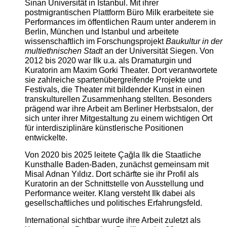
Sinan Universität in Istanbul. Mit ihrer
postmigrantischen Plattform Büro Milk erarbeitete sie
Performances im öffentlichen Raum unter anderem in
Berlin, München und Istanbul und arbeitete
wissenschaftlich im Forschungsprojekt
Baukultur in der
multiethnischen Stadt
an der Universität Siegen. Von
2012 bis 2020 war Ilk u.a. als Dramaturgin und
Kuratorin am Maxim Gorki Theater. Dort verantwortete
sie zahlreiche spartenübergreifende Projekte und
Festivals, die Theater mit bildender Kunst in einen
transkulturellen Zusammenhang stellten. Besonders
prägend war ihre Arbeit am Berliner Herbstsalon, der
sich unter ihrer Mitgestaltung zu einem wichtigen Ort
für interdisziplinäre künstlerische Positionen
entwickelte.
Von 2020 bis 2025 leitete Çağla Ilk die Staatliche
Kunsthalle Baden-Baden, zunächst gemeinsam mit
Misal Adnan Yıldız. Dort schärfte sie ihr Profil als
Kuratorin an der Schnittstelle von Ausstellung und
Performance weiter. Klang versteht Ilk dabei als
gesellschaftliches und politisches Erfahrungsfeld.
International sichtbar wurde ihre Arbeit zuletzt als