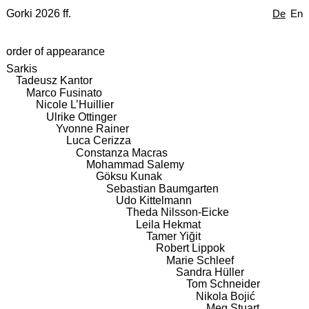
Gorki 2026 ff.
De
En
order of appearance
Sarkis
Tadeusz Kantor
Marco Fusinato
Nicole L’Huillier
Ulrike Ottinger
Yvonne Rainer
Luca Cerizza
Constanza Macras
Mohammad Salemy
Göksu Kunak
Sebastian Baumgarten
Udo Kittelmann
Theda Nilsson-Eicke
Leila Hekmat
Tamer Yiğit
Robert Lippok
Marie Schleef
Sandra Hüller
Tom Schneider
Nikola Bojić
Meg Stuart