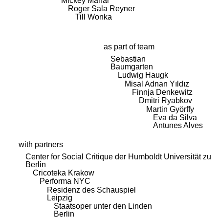
Mickey Mahar
Roger Sala Reyner
Till Wonka
as part of team
Sebastian
Baumgarten
Ludwig Haugk
Misal Adnan Yıldız
Finnja Denkewitz
Dmitri Ryabkov
Martin Györffy
Eva da Silva
Antunes Alves
with partners
Center for Social Critique der Humboldt Universität zu
Berlin
Cricoteka Krakow
Performa NYC
Residenz des Schauspiel
Leipzig
Staatsoper unter den Linden
Berlin