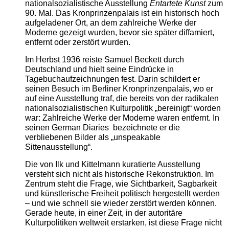
nationalsozialistische Ausstellung
Entartete Kunst
zum
90. Mal. Das Kronprinzenpalais ist ein historisch hoch
aufgeladener Ort, an dem zahlreiche Werke der
Moderne gezeigt wurden, bevor sie später diffamiert,
entfernt oder zerstört wurden.
Im Herbst 1936 reiste Samuel Beckett durch
Deutschland und hielt seine Eindrücke in
Tagebuchaufzeichnungen fest. Darin schildert er
seinen Besuch im Berliner Kronprinzenpalais, wo er
auf eine Ausstellung traf, die bereits von der radikalen
nationalsozialistischen Kulturpolitik „bereinigt“ worden
war: Zahlreiche Werke der Moderne waren entfernt. In
seinen German Diaries bezeichnete er die
verbliebenen Bilder als „unspeakable
Sittenausstellung“.
Die von Ilk und Kittelmann kuratierte Ausstellung
versteht sich nicht als historische Rekonstruktion. Im
Zentrum steht die Frage, wie Sichtbarkeit, Sagbarkeit
und künstlerische Freiheit politisch hergestellt werden
– und wie schnell sie wieder zerstört werden können.
Gerade heute, in einer Zeit, in der autoritäre
Kulturpolitiken weltweit erstarken, ist diese Frage nicht