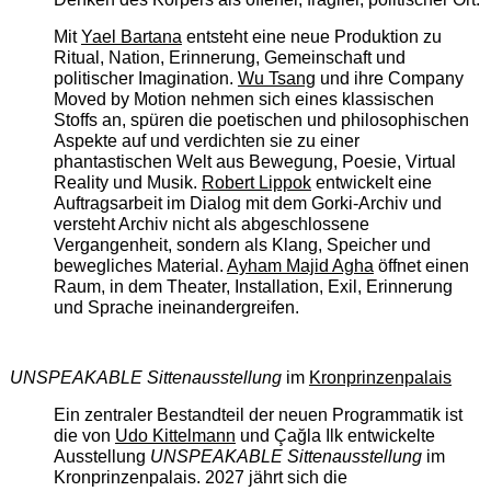
Mit
Yael Bartana
entsteht eine neue Produktion zu
Ritual, Nation, Erinnerung, Gemeinschaft und
politischer Imagination.
Wu Tsang
und ihre Company
Moved by Motion nehmen sich eines klassischen
Stoffs an, spüren die poetischen und philosophischen
Aspekte auf und verdichten sie zu einer
phantastischen Welt aus Bewegung, Poesie, Virtual
Reality und Musik.
Robert Lippok
entwickelt eine
Auftragsarbeit im Dialog mit dem Gorki-Archiv und
versteht Archiv nicht als abgeschlossene
Vergangenheit, sondern als Klang, Speicher und
bewegliches Material.
Ayham Majid Agha
öffnet einen
Raum, in dem Theater, Installation, Exil, Erinnerung
und Sprache ineinandergreifen.
UNSPEAKABLE Sittenausstellung
im
Kronprinzenpalais
Ein zentraler Bestandteil der neuen Programmatik ist
die von
Udo Kittelmann
und Çağla Ilk entwickelte
Ausstellung
UNSPEAKABLE Sittenausstellung
im
Kronprinzenpalais. 2027 jährt sich die