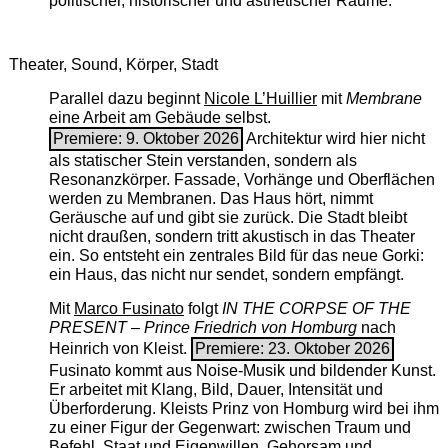
politischer, historischer und ästhetischer Räume.
Theater, Sound, Körper, Stadt
Parallel dazu beginnt
Nicole L’Huillier
mit ­
Membrane
eine Arbeit am Gebäude selbst.
Premiere: 9. Oktober 2026
Architektur wird hier nicht
als statischer Stein verstanden, sondern als
Resonanzkörper. Fassade, Vorhänge und Oberflächen
werden zu Membranen. Das Haus hört, nimmt
Geräusche auf und gibt sie zurück. Die Stadt bleibt
nicht draußen, sondern tritt akustisch in das Theater
ein. So entsteht ein zentrales Bild für das neue Gorki:
ein Haus, das nicht nur sendet, sondern empfängt.
Mit
Marco Fusinato
folgt
IN THE CORPSE OF THE
PRESENT – Prince Friedrich von Homburg
nach
Heinrich von Kleist.
Premiere: 23. Oktober 2026
Fusinato kommt aus Noise-Musik und bildender Kunst.
Er arbeitet mit Klang, Bild, Dauer, Intensität und
Überforderung. Kleists Prinz von Homburg wird bei ihm
zu einer Figur der Gegenwart: zwischen Traum und
Befehl, Staat und Eigenwillen, Gehorsam und