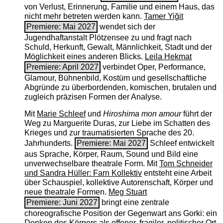
von Verlust, Erinnerung, Familie und einem Haus, das
nicht mehr betreten werden kann.
Tamer Yiğit
Premiere: Mai 2027
wendet sich der
Jugendhaftanstalt Plötzensee zu und fragt nach
Schuld, Herkunft, Gewalt, Männlichkeit, Stadt und der
Möglichkeit eines anderen Blicks.
Leila Hekmat
Premiere: April 2027
verbindet Oper, Performance,
Glamour, Bühnenbild, Kostüm und gesellschaftliche
Abgründe zu überbordenden, komischen, brutalen und
zugleich präzisen Formen der Analyse.
Mit
Marie Schleef
und
Hiroshima mon amour
führt der
Weg zu Marguerite Duras, zur Liebe im Schatten des
Krieges und zur traumatisierten Sprache des 20.
Jahrhunderts.
Premiere: Mai 2027
Schleef entwickelt
aus Sprache, Körper, Raum, Sound und Bild eine
unverwechselbare theatrale Form. Mit
Tom Schneider
und Sandra Hüller: Farn Kollektiv
entsteht eine Arbeit
über Schauspiel, kollektive Autorenschaft, Körper und
neue theatrale Formen.
Meg Stuart
Premiere: Juni 2027
bringt eine zentrale
choreografische Position der Gegenwart ans Gorki: ein
Denken des Körpers als offener, fragiler, politischer Ort.