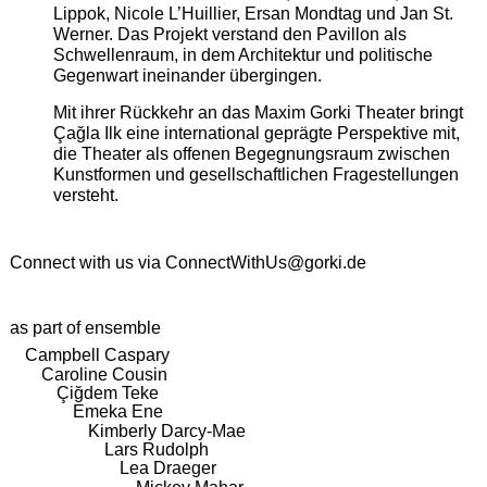
Lippok, Nicole L’Huillier, Ersan Mondtag und Jan St.
Werner. Das Projekt verstand den Pavillon als
Schwellenraum, in dem Architektur und politische
Gegenwart ineinander übergingen.
Mit ihrer Rückkehr an das Maxim Gorki Theater bringt
Çağla Ilk eine international geprägte Perspektive mit,
die Theater als offenen Begegnungsraum zwischen
Kunstformen und gesellschaftlichen Fragestellungen
versteht.
Connect with us via
ConnectWithUs@gorki.de
as part of ensemble
Campbell Caspary
Caroline Cousin
Çiğdem Teke
Emeka Ene
Kimberly Darcy-Mae
Lars Rudolph
Lea Draeger