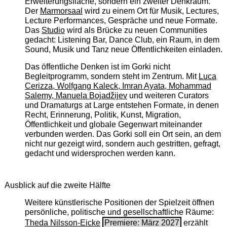
Erweiterungsfläche, sondern ein zweiter Denkraum.
Der
Marmorsaal
wird zu einem Ort für Musik, Lectures,
Lecture Performances, Gespräche und neue Formate.
Das
Studio
wird als Brücke zu neuen Communities
gedacht: Listening Bar, Dance Club, ein Raum, in dem
Sound, Musik und Tanz neue Öffentlichkeiten einladen.
Das öffentliche Denken ist im Gorki nicht
Begleitprogramm, sondern steht im Zentrum. Mit
Luca
Cerizza, Wolfgang Kaleck, Imran Ayata, Mohammad
Salemy, Manuela Bojadžijev
und weiteren Curators
und Dramaturgs at Large entstehen Formate, in denen
Recht, Erinnerung, Politik, Kunst, Migration,
Öffentlichkeit und globale Gegenwart miteinander
verbunden werden. Das Gorki soll ein Ort sein, an dem
nicht nur gezeigt wird, sondern auch gestritten, gefragt,
gedacht und widersprochen werden kann.
Ausblick auf die zweite Hälfte
Weitere künstlerische Positionen der Spielzeit öffnen
persönliche, politische und gesellschaftliche Räume:
Theda Nilsson-Eicke
Premiere: März 2027
erzählt