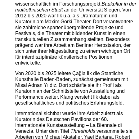
wissenschaftlich im Forschungsprojekt
Baukultur in der
multiethnischen Stadt
an der Universität Siegen. Von
2012 bis 2020 war Ilk u.a. als Dramaturgin und
Kuratorin am Maxim Gorki Theater. Dort verantwortete
sie zahlreiche spartenübergreifende Projekte und
Festivals, die Theater mit bildender Kunst in einen
transkulturellen Zusammenhang stellten. Besonders
prägend war ihre Arbeit am Berliner Herbstsalon, der
sich unter ihrer Mitgestaltung zu einem wichtigen Ort
für interdisziplinäre künstlerische Positionen
entwickelte.
Von 2020 bis 2025 leitete Çağla Ilk die Staatliche
Kunsthalle Baden-Baden, zunächst gemeinsam mit
Misal Adnan Yıldız. Dort schärfte sie ihr Profil als
Kuratorin an der Schnittstelle von Ausstellung und
Performance weiter. Klang versteht Ilk dabei als
gesellschaftliches und politisches Erfahrungsfeld.
International sichtbar wurde ihre Arbeit zuletzt als
Kuratorin des Deutschen Pavillons der 60.
Internationale Kunstausstellung – La Biennale di
Venezia. Unter dem Titel
Thresholds
versammelte sie
Arbeiten von Michael Akstaller, Yael Bartana, Robert