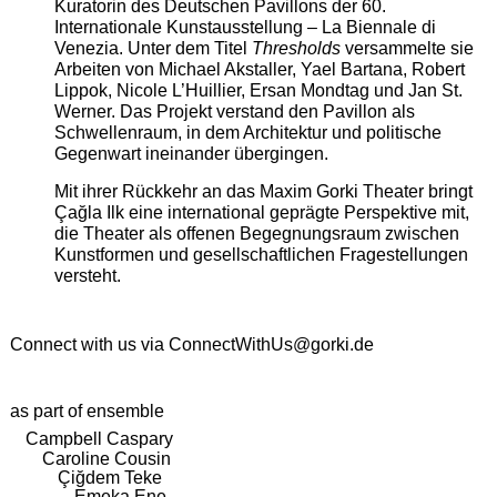
Kuratorin des Deutschen Pavillons der 60.
Internationale Kunstausstellung – La Biennale di
Venezia. Unter dem Titel
Thresholds
versammelte sie
Arbeiten von Michael Akstaller, Yael Bartana, Robert
Lippok, Nicole L’Huillier, Ersan Mondtag und Jan St.
Werner. Das Projekt verstand den Pavillon als
Schwellenraum, in dem Architektur und politische
Gegenwart ineinander übergingen.
Mit ihrer Rückkehr an das Maxim Gorki Theater bringt
Çağla Ilk eine international geprägte Perspektive mit,
die Theater als offenen Begegnungsraum zwischen
Kunstformen und gesellschaftlichen Fragestellungen
versteht.
Connect with us via
ConnectWithUs@gorki.de
as part of ensemble
Campbell Caspary
Caroline Cousin
Çiğdem Teke
Emeka Ene