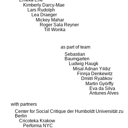
Kimberly Darcy-Mae
Lars Rudolph
Lea Draeger
Mickey Mahar
Roger Sala Reyner
Till Wonka
as part of team
Sebastian
Baumgarten
Ludwig Haugk
Misal Adnan Yıldız
Finnja Denkewitz
Dmitri Ryabkov
Martin Györffy
Eva da Silva
Antunes Alves
with partners
Center for Social Critique der Humboldt Universität zu
Berlin
Cricoteka Krakow
Performa NYC