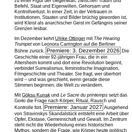
zu einer Figur der Gegenwart: zwischen Traum und
Befehl, Staat und Eigenwillen, Gehorsam und
Kontrollverlust. In einer Zeit, in der Vertrauen in
Institutionen, Staaten und Bilder brüchig geworden ist,
wird Kleist als anarchischer Geist im Gefängnis seiner
Grenzen lesbar.
Im Dezember kehrt
Ulrike Ottinger
mit
The ­Hearing
Trumpet
von Leonora Carrington auf die Berliner
Premiere: 3. Dezember 2026
Bühne zurück.
Die
Geschichte einer 92-jährigen Frau, die in ein
Altersheim kommt und dort eine Revolution beginnt,
verbindet Surrealismus, feministische Imagination,
Filmgeschichte und Theater. Sie fragt, wer überhört
wird – und was geschieht, wenn gerade diese
Stimmen beginnen, die Welt zu verändern.
Mit
Göksu Kunak
und
Le Sacre du printemps
setzt das
Gorki die Frage nach Körper, Ritual, Rausch und
Premiere: Januar 2027
Kontrolle fort.
Ausgehend
von Stravinskys Skandalstück entsteht eine Arbeit über
Opfer, Ekstase, Gemeinschaft und Gewalt. Im Zentrum
steht nicht die Wiederholung eines historischen
Mythos, sondern die Frage, wie Körper heute politisch