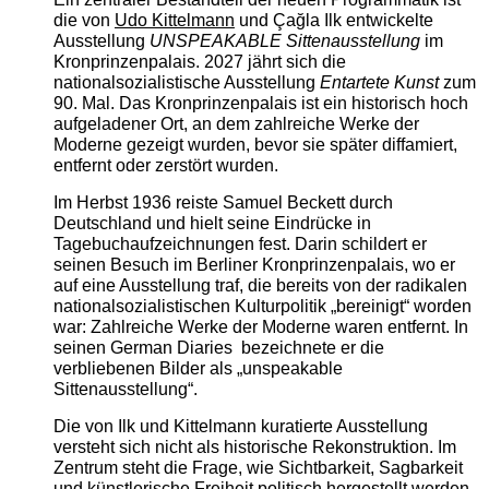
die von
Udo Kittelmann
und Çağla Ilk entwickelte
Ausstellung
UNSPEAKABLE Sittenausstellung
im
Kronprinzenpalais. 2027 jährt sich die
nationalsozialistische Ausstellung
Entartete Kunst
zum
90. Mal. Das Kronprinzenpalais ist ein historisch hoch
aufgeladener Ort, an dem zahlreiche Werke der
Moderne gezeigt wurden, bevor sie später diffamiert,
entfernt oder zerstört wurden.
Im Herbst 1936 reiste Samuel Beckett durch
Deutschland und hielt seine Eindrücke in
Tagebuchaufzeichnungen fest. Darin schildert er
seinen Besuch im Berliner Kronprinzenpalais, wo er
auf eine Ausstellung traf, die bereits von der radikalen
nationalsozialistischen Kulturpolitik „bereinigt“ worden
war: Zahlreiche Werke der Moderne waren entfernt. In
seinen German Diaries bezeichnete er die
verbliebenen Bilder als „unspeakable
Sittenausstellung“.
Die von Ilk und Kittelmann kuratierte Ausstellung
versteht sich nicht als historische Rekonstruktion. Im
Zentrum steht die Frage, wie Sichtbarkeit, Sagbarkeit
und künstlerische Freiheit politisch hergestellt werden