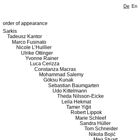
De
En
order of appearance
Sarkis
Tadeusz Kantor
Marco Fusinato
Nicole L’Huillier
Ulrike Ottinger
Yvonne Rainer
Luca Cerizza
Constanza Macras
Mohammad Salemy
Göksu Kunak
Sebastian Baumgarten
Udo Kittelmann
Theda Nilsson-Eicke
Leila Hekmat
Tamer Yiğit
Robert Lippok
Marie Schleef
Sandra Hüller
Tom Schneider
Nikola Bojić
Meg Stuart