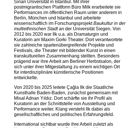
Sinan Universität in Istanbul. Mit ihrer
postmigrantischen Plattform Büro Milk erarbeitete sie
Performances im öffentlichen Raum unter anderem in
Berlin, München und Istanbul und arbeitete
wissenschaftlich im Forschungsprojekt
Baukultur in der
multiethnischen Stadt
an der Universität Siegen. Von
2012 bis 2020 war Ilk u.a. als Dramaturgin und
Kuratorin am Maxim Gorki Theater. Dort verantwortete
sie zahlreiche spartenübergreifende Projekte und
Festivals, die Theater mit bildender Kunst in einen
transkulturellen Zusammenhang stellten. Besonders
prägend war ihre Arbeit am Berliner Herbstsalon, der
sich unter ihrer Mitgestaltung zu einem wichtigen Ort
für interdisziplinäre künstlerische Positionen
entwickelte.
Von 2020 bis 2025 leitete Çağla Ilk die Staatliche
Kunsthalle Baden-Baden, zunächst gemeinsam mit
Misal Adnan Yıldız. Dort schärfte sie ihr Profil als
Kuratorin an der Schnittstelle von Ausstellung und
Performance weiter. Klang versteht Ilk dabei als
gesellschaftliches und politisches Erfahrungsfeld.
International sichtbar wurde ihre Arbeit zuletzt als