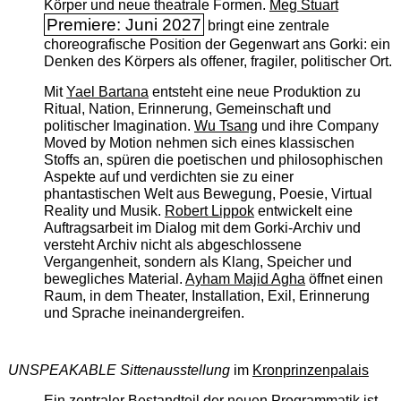
Körper und neue theatrale Formen.
Meg Stuart
Premiere: Juni 2027
bringt eine zentrale
choreografische Position der Gegenwart ans Gorki: ein
Denken des Körpers als offener, fragiler, politischer Ort.
Mit
Yael Bartana
entsteht eine neue Produktion zu
Ritual, Nation, Erinnerung, Gemeinschaft und
politischer Imagination.
Wu Tsang
und ihre Company
Moved by Motion nehmen sich eines klassischen
Stoffs an, spüren die poetischen und philosophischen
Aspekte auf und verdichten sie zu einer
phantastischen Welt aus Bewegung, Poesie, Virtual
Reality und Musik.
Robert Lippok
entwickelt eine
Auftragsarbeit im Dialog mit dem Gorki-Archiv und
versteht Archiv nicht als abgeschlossene
Vergangenheit, sondern als Klang, Speicher und
bewegliches Material.
Ayham Majid Agha
öffnet einen
Raum, in dem Theater, Installation, Exil, Erinnerung
und Sprache ineinandergreifen.
UNSPEAKABLE Sittenausstellung
im
Kronprinzenpalais
Ein zentraler Bestandteil der neuen Programmatik ist