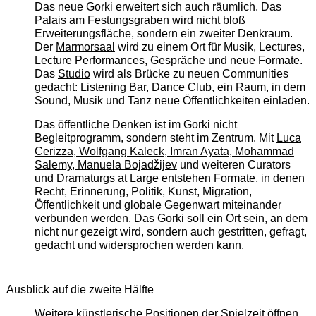
Das neue Gorki erweitert sich auch räumlich. Das
Palais am Festungsgraben wird nicht bloß
Erweiterungsfläche, sondern ein zweiter Denkraum.
Der
Marmorsaal
wird zu einem Ort für Musik, Lectures,
Lecture Performances, Gespräche und neue Formate.
Das
Studio
wird als Brücke zu neuen Communities
gedacht: Listening Bar, Dance Club, ein Raum, in dem
Sound, Musik und Tanz neue Öffentlichkeiten einladen.
Das öffentliche Denken ist im Gorki nicht
Begleitprogramm, sondern steht im Zentrum. Mit
Luca
Cerizza, Wolfgang Kaleck, Imran Ayata, Mohammad
Salemy, Manuela Bojadžijev
und weiteren Curators
und Dramaturgs at Large entstehen Formate, in denen
Recht, Erinnerung, Politik, Kunst, Migration,
Öffentlichkeit und globale Gegenwart miteinander
verbunden werden. Das Gorki soll ein Ort sein, an dem
nicht nur gezeigt wird, sondern auch gestritten, gefragt,
gedacht und widersprochen werden kann.
Ausblick auf die zweite Hälfte
Weitere künstlerische Positionen der Spielzeit öffnen