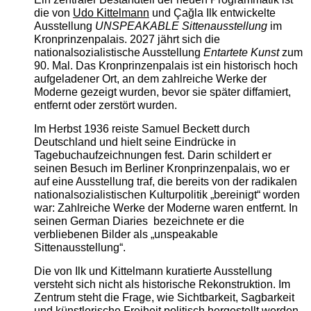
die von
Udo Kittelmann
und Çağla Ilk entwickelte
Ausstellung
UNSPEAKABLE Sittenausstellung
im
Kronprinzenpalais. 2027 jährt sich die
nationalsozialistische Ausstellung
Entartete Kunst
zum
90. Mal. Das Kronprinzenpalais ist ein historisch hoch
aufgeladener Ort, an dem zahlreiche Werke der
Moderne gezeigt wurden, bevor sie später diffamiert,
entfernt oder zerstört wurden.
Im Herbst 1936 reiste Samuel Beckett durch
Deutschland und hielt seine Eindrücke in
Tagebuchaufzeichnungen fest. Darin schildert er
seinen Besuch im Berliner Kronprinzenpalais, wo er
auf eine Ausstellung traf, die bereits von der radikalen
nationalsozialistischen Kulturpolitik „bereinigt“ worden
war: Zahlreiche Werke der Moderne waren entfernt. In
seinen German Diaries bezeichnete er die
verbliebenen Bilder als „unspeakable
Sittenausstellung“.
Die von Ilk und Kittelmann kuratierte Ausstellung
versteht sich nicht als historische Rekonstruktion. Im
Zentrum steht die Frage, wie Sichtbarkeit, Sagbarkeit
und künstlerische Freiheit politisch hergestellt werden