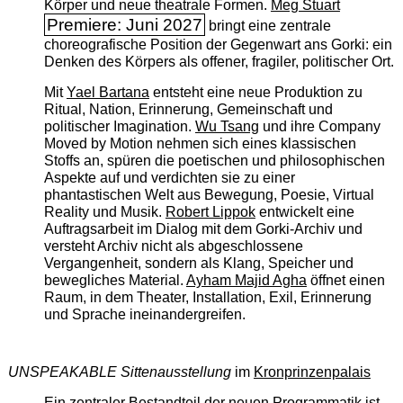
Körper und neue theatrale Formen.
Meg Stuart
Premiere: Juni 2027
bringt eine zentrale
choreografische Position der Gegenwart ans Gorki: ein
Denken des Körpers als offener, fragiler, politischer Ort.
Mit
Yael Bartana
entsteht eine neue Produktion zu
Ritual, Nation, Erinnerung, Gemeinschaft und
politischer Imagination.
Wu Tsang
und ihre Company
Moved by Motion nehmen sich eines klassischen
Stoffs an, spüren die poetischen und philosophischen
Aspekte auf und verdichten sie zu einer
phantastischen Welt aus Bewegung, Poesie, Virtual
Reality und Musik.
Robert Lippok
entwickelt eine
Auftragsarbeit im Dialog mit dem Gorki-Archiv und
versteht Archiv nicht als abgeschlossene
Vergangenheit, sondern als Klang, Speicher und
bewegliches Material.
Ayham Majid Agha
öffnet einen
Raum, in dem Theater, Installation, Exil, Erinnerung
und Sprache ineinandergreifen.
UNSPEAKABLE Sittenausstellung
im
Kronprinzenpalais
Ein zentraler Bestandteil der neuen Programmatik ist