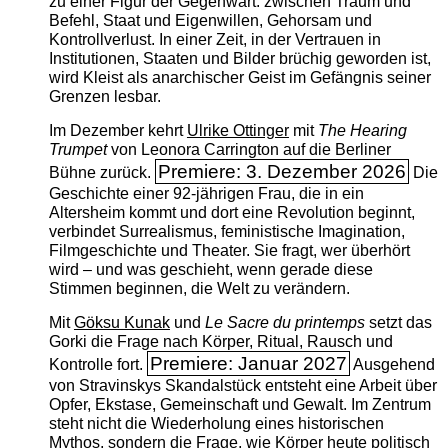
zu einer Figur der Gegenwart: zwischen Traum und
Befehl, Staat und Eigenwillen, Gehorsam und
Kontrollverlust. In einer Zeit, in der Vertrauen in
Institutionen, Staaten und Bilder brüchig geworden ist,
wird Kleist als anarchischer Geist im Gefängnis seiner
Grenzen lesbar.
Im Dezember kehrt
Ulrike Ottinger
mit
The ­Hearing
Trumpet
von Leonora Carrington auf die Berliner
Premiere: 3. Dezember 2026
Bühne zurück.
Die
Geschichte einer 92-jährigen Frau, die in ein
Altersheim kommt und dort eine Revolution beginnt,
verbindet Surrealismus, feministische Imagination,
Filmgeschichte und Theater. Sie fragt, wer überhört
wird – und was geschieht, wenn gerade diese
Stimmen beginnen, die Welt zu verändern.
Mit
Göksu Kunak
und
Le Sacre du printemps
setzt das
Gorki die Frage nach Körper, Ritual, Rausch und
Premiere: Januar 2027
Kontrolle fort.
Ausgehend
von Stravinskys Skandalstück entsteht eine Arbeit über
Opfer, Ekstase, Gemeinschaft und Gewalt. Im Zentrum
steht nicht die Wiederholung eines historischen
Mythos, sondern die Frage, wie Körper heute politisch