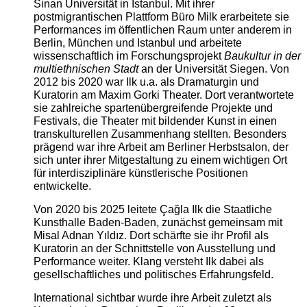
Sinan Universität in Istanbul. Mit ihrer
postmigrantischen Plattform Büro Milk erarbeitete sie
Performances im öffentlichen Raum unter anderem in
Berlin, München und Istanbul und arbeitete
wissenschaftlich im Forschungsprojekt
Baukultur in der
multiethnischen Stadt
an der Universität Siegen. Von
2012 bis 2020 war Ilk u.a. als Dramaturgin und
Kuratorin am Maxim Gorki Theater. Dort verantwortete
sie zahlreiche spartenübergreifende Projekte und
Festivals, die Theater mit bildender Kunst in einen
transkulturellen Zusammenhang stellten. Besonders
prägend war ihre Arbeit am Berliner Herbstsalon, der
sich unter ihrer Mitgestaltung zu einem wichtigen Ort
für interdisziplinäre künstlerische Positionen
entwickelte.
Von 2020 bis 2025 leitete Çağla Ilk die Staatliche
Kunsthalle Baden-Baden, zunächst gemeinsam mit
Misal Adnan Yıldız. Dort schärfte sie ihr Profil als
Kuratorin an der Schnittstelle von Ausstellung und
Performance weiter. Klang versteht Ilk dabei als
gesellschaftliches und politisches Erfahrungsfeld.
International sichtbar wurde ihre Arbeit zuletzt als