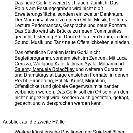
Das neue Gorki erweitert sich auch räumlich. Das
Palais am Festungsgraben wird nicht bloß
Erweiterungsfläche, sondern ein zweiter Denkraum.
Der
Marmorsaal
wird zu einem Ort für Musik, Lectures,
Lecture Performances, Gespräche und neue Formate.
Das
Studio
wird als Brücke zu neuen Communities
gedacht: Listening Bar, Dance Club, ein Raum, in dem
Sound, Musik und Tanz neue Öffentlichkeiten einladen.
Das öffentliche Denken ist im Gorki nicht
Begleitprogramm, sondern steht im Zentrum. Mit
Luca
Cerizza, Wolfgang Kaleck, Imran Ayata, Mohammad
Salemy, Manuela Bojadžijev
und weiteren Curators
und Dramaturgs at Large entstehen Formate, in denen
Recht, Erinnerung, Politik, Kunst, Migration,
Öffentlichkeit und globale Gegenwart miteinander
verbunden werden. Das Gorki soll ein Ort sein, an dem
nicht nur gezeigt wird, sondern auch gestritten, gefragt,
gedacht und widersprochen werden kann.
Ausblick auf die zweite Hälfte
Weitere künstlerische Positionen der Spielzeit öffnen