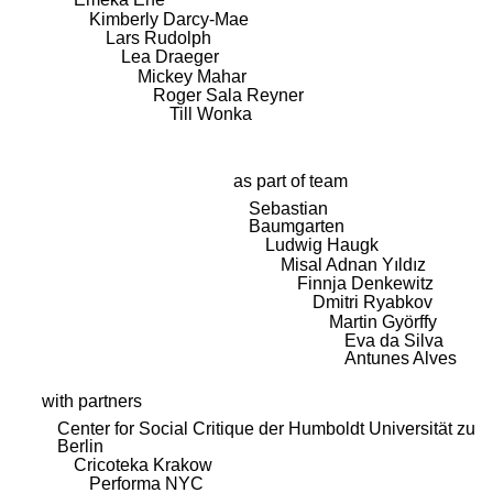
Kimberly Darcy-Mae
Lars Rudolph
Lea Draeger
Mickey Mahar
Roger Sala Reyner
Till Wonka
as part of team
Sebastian
Baumgarten
Ludwig Haugk
Misal Adnan Yıldız
Finnja Denkewitz
Dmitri Ryabkov
Martin Györffy
Eva da Silva
Antunes Alves
with partners
Center for Social Critique der Humboldt Universität zu
Berlin
Cricoteka Krakow
Performa NYC