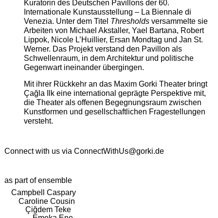
Kuratorin des Deutschen Pavillons der 60.
Internationale Kunstausstellung – La Biennale di
Venezia. Unter dem Titel
Thresholds
versammelte sie
Arbeiten von Michael Akstaller, Yael Bartana, Robert
Lippok, Nicole L’Huillier, Ersan Mondtag und Jan St.
Werner. Das Projekt verstand den Pavillon als
Schwellenraum, in dem Architektur und politische
Gegenwart ineinander übergingen.
Mit ihrer Rückkehr an das Maxim Gorki Theater bringt
Çağla Ilk eine international geprägte Perspektive mit,
die Theater als offenen Begegnungsraum zwischen
Kunstformen und gesellschaftlichen Fragestellungen
versteht.
Connect with us via
ConnectWithUs@gorki.de
as part of ensemble
Campbell Caspary
Caroline Cousin
Çiğdem Teke
Emeka Ene