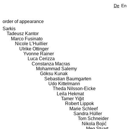
De
En
order of appearance
Sarkis
Tadeusz Kantor
Marco Fusinato
Nicole L’Huillier
Ulrike Ottinger
Yvonne Rainer
Luca Cerizza
Constanza Macras
Mohammad Salemy
Göksu Kunak
Sebastian Baumgarten
Udo Kittelmann
Theda Nilsson-Eicke
Leila Hekmat
Tamer Yiğit
Robert Lippok
Marie Schleef
Sandra Hüller
Tom Schneider
Nikola Bojić
Meg Stuart