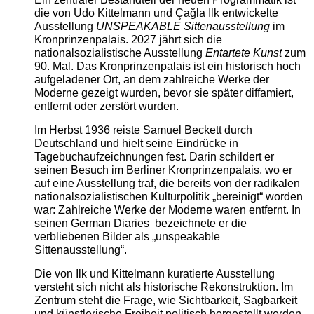
die von
Udo Kittelmann
und Çağla Ilk entwickelte
Ausstellung
UNSPEAKABLE Sittenausstellung
im
Kronprinzenpalais. 2027 jährt sich die
nationalsozialistische Ausstellung
Entartete Kunst
zum
90. Mal. Das Kronprinzenpalais ist ein historisch hoch
aufgeladener Ort, an dem zahlreiche Werke der
Moderne gezeigt wurden, bevor sie später diffamiert,
entfernt oder zerstört wurden.
Im Herbst 1936 reiste Samuel Beckett durch
Deutschland und hielt seine Eindrücke in
Tagebuchaufzeichnungen fest. Darin schildert er
seinen Besuch im Berliner Kronprinzenpalais, wo er
auf eine Ausstellung traf, die bereits von der radikalen
nationalsozialistischen Kulturpolitik „bereinigt“ worden
war: Zahlreiche Werke der Moderne waren entfernt. In
seinen German Diaries bezeichnete er die
verbliebenen Bilder als „unspeakable
Sittenausstellung“.
Die von Ilk und Kittelmann kuratierte Ausstellung
versteht sich nicht als historische Rekonstruktion. Im
Zentrum steht die Frage, wie Sichtbarkeit, Sagbarkeit
und künstlerische Freiheit politisch hergestellt werden