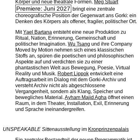
Körper und neue theatrale Formen.
Meg Stuart
Premiere: Juni 2027
bringt eine zentrale
choreografische Position der Gegenwart ans Gorki: ein
Denken des Körpers als offener, fragiler, politischer Ort.
Mit
Yael Bartana
entsteht eine neue Produktion zu
Ritual, Nation, Erinnerung, Gemeinschaft und
politischer Imagination.
Wu Tsang
und ihre Company
Moved by Motion nehmen sich eines klassischen
Stoffs an, spüren die poetischen und philosophischen
Aspekte auf und verdichten sie zu einer
phantastischen Welt aus Bewegung, Poesie, Virtual
Reality und Musik.
Robert Lippok
entwickelt eine
Auftragsarbeit im Dialog mit dem Gorki-Archiv und
versteht Archiv nicht als abgeschlossene
Vergangenheit, sondern als Klang, Speicher und
bewegliches Material.
Ayham Majid Agha
öffnet einen
Raum, in dem Theater, Installation, Exil, Erinnerung
und Sprache ineinandergreifen.
UNSPEAKABLE Sittenausstellung
im
Kronprinzenpalais
Ein zentraler Bestandteil der neuen Programmatik ist