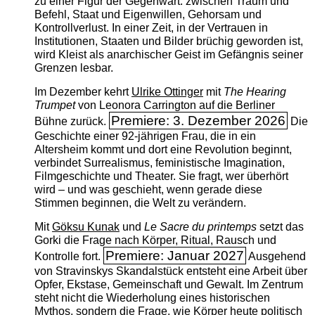
zu einer Figur der Gegenwart: zwischen Traum und
Befehl, Staat und Eigenwillen, Gehorsam und
Kontrollverlust. In einer Zeit, in der Vertrauen in
Institutionen, Staaten und Bilder brüchig geworden ist,
wird Kleist als anarchischer Geist im Gefängnis seiner
Grenzen lesbar.
Im Dezember kehrt
Ulrike Ottinger
mit
The ­Hearing
Trumpet
von Leonora Carrington auf die Berliner
Premiere: 3. Dezember 2026
Bühne zurück.
Die
Geschichte einer 92-jährigen Frau, die in ein
Altersheim kommt und dort eine Revolution beginnt,
verbindet Surrealismus, feministische Imagination,
Filmgeschichte und Theater. Sie fragt, wer überhört
wird – und was geschieht, wenn gerade diese
Stimmen beginnen, die Welt zu verändern.
Mit
Göksu Kunak
und
Le Sacre du printemps
setzt das
Gorki die Frage nach Körper, Ritual, Rausch und
Premiere: Januar 2027
Kontrolle fort.
Ausgehend
von Stravinskys Skandalstück entsteht eine Arbeit über
Opfer, Ekstase, Gemeinschaft und Gewalt. Im Zentrum
steht nicht die Wiederholung eines historischen
Mythos, sondern die Frage, wie Körper heute politisch