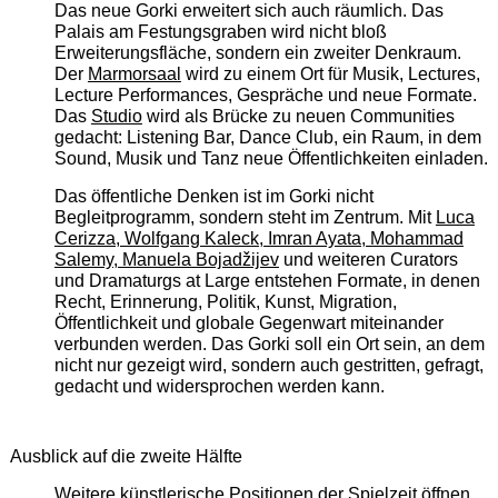
Das neue Gorki erweitert sich auch räumlich. Das
Palais am Festungsgraben wird nicht bloß
Erweiterungsfläche, sondern ein zweiter Denkraum.
Der
Marmorsaal
wird zu einem Ort für Musik, Lectures,
Lecture Performances, Gespräche und neue Formate.
Das
Studio
wird als Brücke zu neuen Communities
gedacht: Listening Bar, Dance Club, ein Raum, in dem
Sound, Musik und Tanz neue Öffentlichkeiten einladen.
Das öffentliche Denken ist im Gorki nicht
Begleitprogramm, sondern steht im Zentrum. Mit
Luca
Cerizza, Wolfgang Kaleck, Imran Ayata, Mohammad
Salemy, Manuela Bojadžijev
und weiteren Curators
und Dramaturgs at Large entstehen Formate, in denen
Recht, Erinnerung, Politik, Kunst, Migration,
Öffentlichkeit und globale Gegenwart miteinander
verbunden werden. Das Gorki soll ein Ort sein, an dem
nicht nur gezeigt wird, sondern auch gestritten, gefragt,
gedacht und widersprochen werden kann.
Ausblick auf die zweite Hälfte
Weitere künstlerische Positionen der Spielzeit öffnen