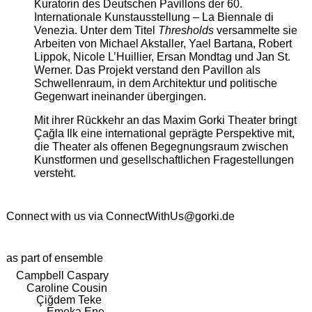
Kuratorin des Deutschen Pavillons der 60.
Internationale Kunstausstellung – La Biennale di
Venezia. Unter dem Titel
Thresholds
versammelte sie
Arbeiten von Michael Akstaller, Yael Bartana, Robert
Lippok, Nicole L’Huillier, Ersan Mondtag und Jan St.
Werner. Das Projekt verstand den Pavillon als
Schwellenraum, in dem Architektur und politische
Gegenwart ineinander übergingen.
Mit ihrer Rückkehr an das Maxim Gorki Theater bringt
Çağla Ilk eine international geprägte Perspektive mit,
die Theater als offenen Begegnungsraum zwischen
Kunstformen und gesellschaftlichen Fragestellungen
versteht.
Connect with us via
ConnectWithUs@gorki.de
as part of ensemble
Campbell Caspary
Caroline Cousin
Çiğdem Teke
Emeka Ene