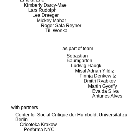
Kimberly Darcy-Mae
Lars Rudolph
Lea Draeger
Mickey Mahar
Roger Sala Reyner
Till Wonka
as part of team
Sebastian
Baumgarten
Ludwig Haugk
Misal Adnan Yıldız
Finnja Denkewitz
Dmitri Ryabkov
Martin Györffy
Eva da Silva
Antunes Alves
with partners
Center for Social Critique der Humboldt Universität zu
Berlin
Cricoteka Krakow
Performa NYC