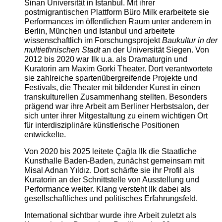
Sinan Universität in Istanbul. Mit ihrer
postmigrantischen Plattform Büro Milk erarbeitete sie
Performances im öffentlichen Raum unter anderem in
Berlin, München und Istanbul und arbeitete
wissenschaftlich im Forschungsprojekt
Baukultur in der
multiethnischen Stadt
an der Universität Siegen. Von
2012 bis 2020 war Ilk u.a. als Dramaturgin und
Kuratorin am Maxim Gorki Theater. Dort verantwortete
sie zahlreiche spartenübergreifende Projekte und
Festivals, die Theater mit bildender Kunst in einen
transkulturellen Zusammenhang stellten. Besonders
prägend war ihre Arbeit am Berliner Herbstsalon, der
sich unter ihrer Mitgestaltung zu einem wichtigen Ort
für interdisziplinäre künstlerische Positionen
entwickelte.
Von 2020 bis 2025 leitete Çağla Ilk die Staatliche
Kunsthalle Baden-Baden, zunächst gemeinsam mit
Misal Adnan Yıldız. Dort schärfte sie ihr Profil als
Kuratorin an der Schnittstelle von Ausstellung und
Performance weiter. Klang versteht Ilk dabei als
gesellschaftliches und politisches Erfahrungsfeld.
International sichtbar wurde ihre Arbeit zuletzt als