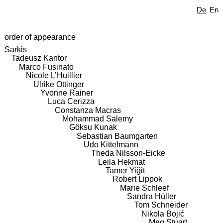
De
En
order of appearance
Sarkis
Tadeusz Kantor
Marco Fusinato
Nicole L’Huillier
Ulrike Ottinger
Yvonne Rainer
Luca Cerizza
Constanza Macras
Mohammad Salemy
Göksu Kunak
Sebastian Baumgarten
Udo Kittelmann
Theda Nilsson-Eicke
Leila Hekmat
Tamer Yiğit
Robert Lippok
Marie Schleef
Sandra Hüller
Tom Schneider
Nikola Bojić
Meg Stuart