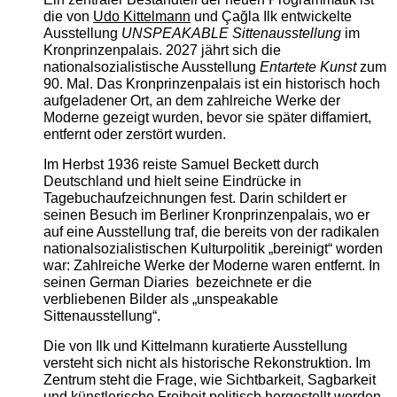
die von
Udo Kittelmann
und Çağla Ilk entwickelte
Ausstellung
UNSPEAKABLE Sittenausstellung
im
Kronprinzenpalais. 2027 jährt sich die
nationalsozialistische Ausstellung
Entartete Kunst
zum
90. Mal. Das Kronprinzenpalais ist ein historisch hoch
aufgeladener Ort, an dem zahlreiche Werke der
Moderne gezeigt wurden, bevor sie später diffamiert,
entfernt oder zerstört wurden.
Im Herbst 1936 reiste Samuel Beckett durch
Deutschland und hielt seine Eindrücke in
Tagebuchaufzeichnungen fest. Darin schildert er
seinen Besuch im Berliner Kronprinzenpalais, wo er
auf eine Ausstellung traf, die bereits von der radikalen
nationalsozialistischen Kulturpolitik „bereinigt“ worden
war: Zahlreiche Werke der Moderne waren entfernt. In
seinen German Diaries bezeichnete er die
verbliebenen Bilder als „unspeakable
Sittenausstellung“.
Die von Ilk und Kittelmann kuratierte Ausstellung
versteht sich nicht als historische Rekonstruktion. Im
Zentrum steht die Frage, wie Sichtbarkeit, Sagbarkeit
und künstlerische Freiheit politisch hergestellt werden