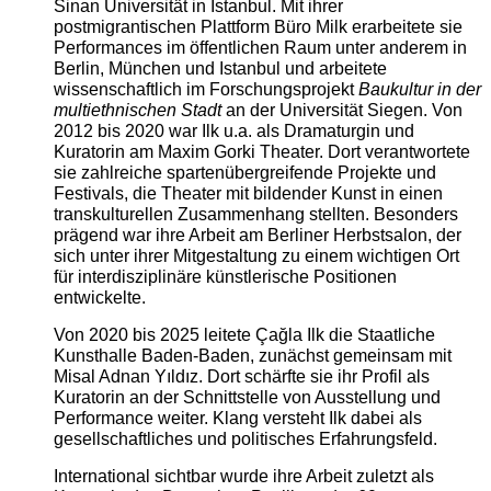
Sinan Universität in Istanbul. Mit ihrer
postmigrantischen Plattform Büro Milk erarbeitete sie
Performances im öffentlichen Raum unter anderem in
Berlin, München und Istanbul und arbeitete
wissenschaftlich im Forschungsprojekt
Baukultur in der
multiethnischen Stadt
an der Universität Siegen. Von
2012 bis 2020 war Ilk u.a. als Dramaturgin und
Kuratorin am Maxim Gorki Theater. Dort verantwortete
sie zahlreiche spartenübergreifende Projekte und
Festivals, die Theater mit bildender Kunst in einen
transkulturellen Zusammenhang stellten. Besonders
prägend war ihre Arbeit am Berliner Herbstsalon, der
sich unter ihrer Mitgestaltung zu einem wichtigen Ort
für interdisziplinäre künstlerische Positionen
entwickelte.
Von 2020 bis 2025 leitete Çağla Ilk die Staatliche
Kunsthalle Baden-Baden, zunächst gemeinsam mit
Misal Adnan Yıldız. Dort schärfte sie ihr Profil als
Kuratorin an der Schnittstelle von Ausstellung und
Performance weiter. Klang versteht Ilk dabei als
gesellschaftliches und politisches Erfahrungsfeld.
International sichtbar wurde ihre Arbeit zuletzt als