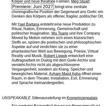
Körper und neue theatrale Formen.
Meg Stuart
Premiere: Juni 2027
bringt eine zentrale
choreografische Position der Gegenwart ans Gorki: ein
Denken des Körpers als offener, fragiler, politischer Ort.
Mit
Yael Bartana
entsteht eine neue Produktion zu
Ritual, Nation, Erinnerung, Gemeinschaft und
politischer Imagination.
Wu Tsang
und ihre Company
Moved by Motion nehmen sich eines klassischen
Stoffs an, spüren die poetischen und philosophischen
Aspekte auf und verdichten sie zu einer
phantastischen Welt aus Bewegung, Poesie, Virtual
Reality und Musik.
Robert Lippok
entwickelt eine
Auftragsarbeit im Dialog mit dem Gorki-Archiv und
versteht Archiv nicht als abgeschlossene
Vergangenheit, sondern als Klang, Speicher und
bewegliches Material.
Ayham Majid Agha
öffnet einen
Raum, in dem Theater, Installation, Exil, Erinnerung
und Sprache ineinandergreifen.
UNSPEAKABLE Sittenausstellung
im
Kronprinzenpalais
Ein zentraler Bestandteil der neuen Programmatik ist