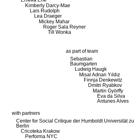
Kimberly Darcy-Mae
Lars Rudolph
Lea Draeger
Mickey Mahar
Roger Sala Reyner
Till Wonka
as part of team
Sebastian
Baumgarten
Ludwig Haugk
Misal Adnan Yıldız
Finnja Denkewitz
Dmitri Ryabkov
Martin Györffy
Eva da Silva
Antunes Alves
with partners
Center for Social Critique der Humboldt Universität zu
Berlin
Cricoteka Krakow
Performa NYC