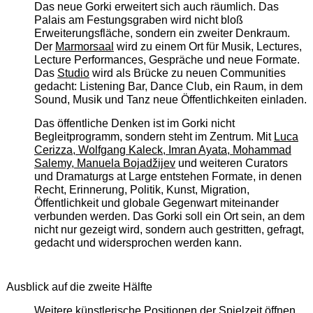
Das neue Gorki erweitert sich auch räumlich. Das
Palais am Festungsgraben wird nicht bloß
Erweiterungsfläche, sondern ein zweiter Denkraum.
Der
Marmorsaal
wird zu einem Ort für Musik, Lectures,
Lecture Performances, Gespräche und neue Formate.
Das
Studio
wird als Brücke zu neuen Communities
gedacht: Listening Bar, Dance Club, ein Raum, in dem
Sound, Musik und Tanz neue Öffentlichkeiten einladen.
Das öffentliche Denken ist im Gorki nicht
Begleitprogramm, sondern steht im Zentrum. Mit
Luca
Cerizza, Wolfgang Kaleck, Imran Ayata, Mohammad
Salemy, Manuela Bojadžijev
und weiteren Curators
und Dramaturgs at Large entstehen Formate, in denen
Recht, Erinnerung, Politik, Kunst, Migration,
Öffentlichkeit und globale Gegenwart miteinander
verbunden werden. Das Gorki soll ein Ort sein, an dem
nicht nur gezeigt wird, sondern auch gestritten, gefragt,
gedacht und widersprochen werden kann.
Ausblick auf die zweite Hälfte
Weitere künstlerische Positionen der Spielzeit öffnen