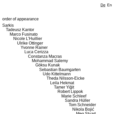
De
En
order of appearance
Sarkis
Tadeusz Kantor
Marco Fusinato
Nicole L’Huillier
Ulrike Ottinger
Yvonne Rainer
Luca Cerizza
Constanza Macras
Mohammad Salemy
Göksu Kunak
Sebastian Baumgarten
Udo Kittelmann
Theda Nilsson-Eicke
Leila Hekmat
Tamer Yiğit
Robert Lippok
Marie Schleef
Sandra Hüller
Tom Schneider
Nikola Bojić
Meg Stuart