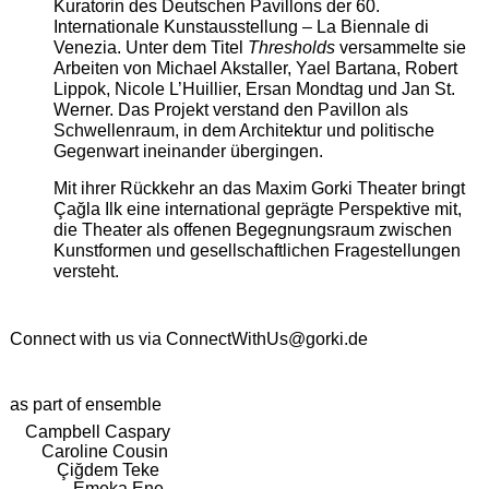
Kuratorin des Deutschen Pavillons der 60.
Internationale Kunstausstellung – La Biennale di
Venezia. Unter dem Titel
Thresholds
versammelte sie
Arbeiten von Michael Akstaller, Yael Bartana, Robert
Lippok, Nicole L’Huillier, Ersan Mondtag und Jan St.
Werner. Das Projekt verstand den Pavillon als
Schwellenraum, in dem Architektur und politische
Gegenwart ineinander übergingen.
Mit ihrer Rückkehr an das Maxim Gorki Theater bringt
Çağla Ilk eine international geprägte Perspektive mit,
die Theater als offenen Begegnungsraum zwischen
Kunstformen und gesellschaftlichen Fragestellungen
versteht.
Connect with us via
ConnectWithUs@gorki.de
as part of ensemble
Campbell Caspary
Caroline Cousin
Çiğdem Teke
Emeka Ene