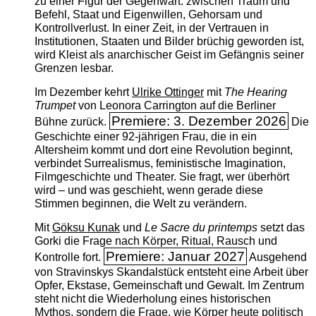
zu einer Figur der Gegenwart: zwischen Traum und
Befehl, Staat und Eigenwillen, Gehorsam und
Kontrollverlust. In einer Zeit, in der Vertrauen in
Institutionen, Staaten und Bilder brüchig geworden ist,
wird Kleist als anarchischer Geist im Gefängnis seiner
Grenzen lesbar.
Im Dezember kehrt
Ulrike Ottinger
mit
The ­Hearing
Trumpet
von Leonora Carrington auf die Berliner
Premiere: 3. Dezember 2026
Bühne zurück.
Die
Geschichte einer 92-jährigen Frau, die in ein
Altersheim kommt und dort eine Revolution beginnt,
verbindet Surrealismus, feministische Imagination,
Filmgeschichte und Theater. Sie fragt, wer überhört
wird – und was geschieht, wenn gerade diese
Stimmen beginnen, die Welt zu verändern.
Mit
Göksu Kunak
und
Le Sacre du printemps
setzt das
Gorki die Frage nach Körper, Ritual, Rausch und
Premiere: Januar 2027
Kontrolle fort.
Ausgehend
von Stravinskys Skandalstück entsteht eine Arbeit über
Opfer, Ekstase, Gemeinschaft und Gewalt. Im Zentrum
steht nicht die Wiederholung eines historischen
Mythos, sondern die Frage, wie Körper heute politisch