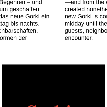
 Begehren – und
—and from the q
aum geschaffen
created nonethel
das neue Gorki ein
new Gorki is c
tag bis nachts,
midday until the
achbarschaften,
guests, neighbo
Formen der
encounter.