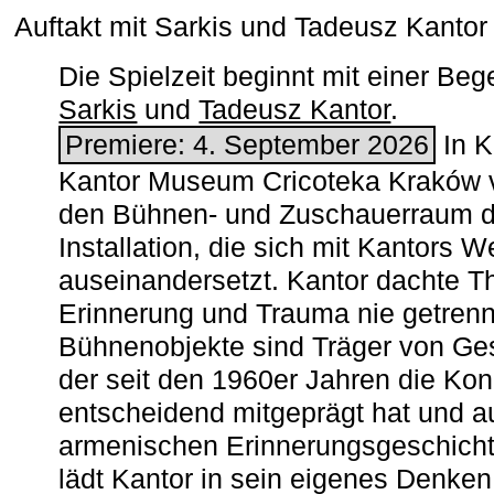
Auftakt mit Sarkis und Tadeusz Kanto
Die Spielzeit beginnt mit einer B
Sarkis
und
Tadeusz Kantor
.
Premiere: 4. September 2026
In K
Kantor Museum Cricoteka Kraków v
den Bühnen- und Zuschauerraum de
Installation, die sich mit Kantors W
auseinandersetzt. Kantor dachte The
Erinnerung und Trauma nie getrenn
Bühnenobjekte sind Träger von Ges
der seit den 1960er Jahren die Ko
entscheidend mitgeprägt hat und a
armenischen ­Erinnerungsgeschicht
lädt Kantor in sein eigenes Denken