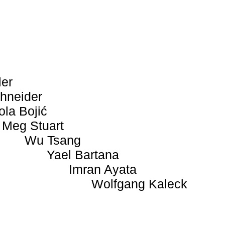
ler
hneider
ola Bojić
Meg Stuart
Wu Tsang
Yael Bartana
Imran Ayata
Wolfgang Kaleck