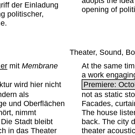
adopts the idea 
iff der Einladung
opening of polit
g politischer,
me.
Theater, Sound, Bo
ier
mit ­
Membrane
At the same ti
a work engaging 
tur wird hier nicht
Premiere: Octo
ndern als
not as static st
ge und Oberflächen
Facades, curta
ört, nimmt
The house liste
Die Stadt bleibt
back. The city 
sch in das Theater
theater acoustic