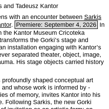
s and Tadeusz Kantor
ns with an encounter between
Sarkis
ntor
.
Premiere: September 4, 2026
In
h the ­Kantor Museum Cricoteka
transforms the Gorki’s stage and
an installation engaging with Kantor’s
ever separated theater, object, image,
uma. His stage objects carried history
 profoundly shaped conceptual art
 and whose work is informed by ­
ies of memory, invites Kantor into his
e. Following Sarkis, the new Gorki