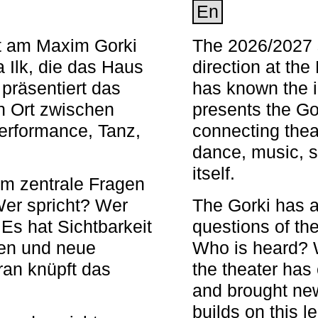
En
nt am Maxim Gorki
The 2026/2027 s
 Ilk, die das Haus
direction at th
 präsentiert das
has known the i
en Ort zwischen
presents the Go
Performance, Tanz,
connecting thea
dance, music, s
itself.
em zentrale Fragen
Wer spricht? Wer
The Gorki has a
s hat Sichtbarkeit
questions of th
en und neue
Who is heard? 
ran knüpft das
the theater has c
and brought new
builds on this l