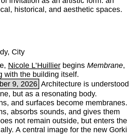
of invitation as an artistic form: an
ical, historical, and aesthetic spaces.
dy, City
me,
Nicole L’Huillier
begins ­
Membrane
,
with the building itself.
ber 9, 2026
Architecture is understood
one, but as a resonating body.
ins, and surfaces become membranes.
ns, absorbs sounds, and gives them
does not remain outside, but enters the
ally. A central image for the new Gorki