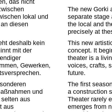
n, das nicht
zwischen
The new Gorki 
wischen lokal und
separate stage 
u an diesen
the local and th
precisely at th
eht deshalb kein
This new artisti
nnt mit der
concept. It begi
bendiger
theater is a li
timmen, Gewerken,
voices, crafts,
tsversprechen.
future.
besonderen
The first seaso
rmaßnahmen und
a construction s
 selten aus
Theater rarely 
t aus
emerges from ne