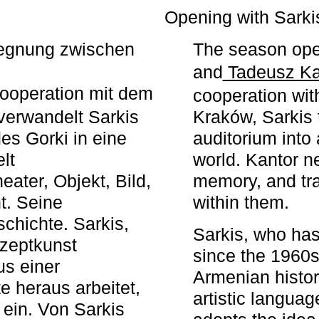
r
Opening with Sarki
egegnung zwischen
The season ope
and
Tadeusz Ka
ooperation mit dem
cooperation wit
erwandelt Sarkis
Kraków, Sarkis 
s Gorki in eine
auditorium into 
elt
world. Kantor n
ater, Objekt, Bild,
memory, and tra
t. Seine
within them.
chichte. Sarkis,
Sarkis, who has
nzeptkunst
since the 1960s
us einer
Armenian histor
e heraus arbeitet,
artistic languag
 ein. Von Sarkis