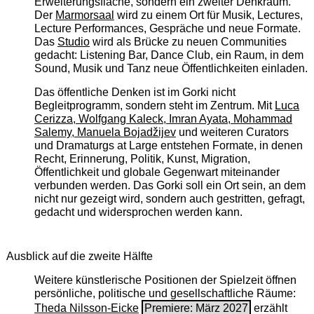
Erweiterungsfläche, sondern ein zweiter Denkraum.
Der
Marmorsaal
wird zu einem Ort für Musik, Lectures,
Lecture Performances, Gespräche und neue Formate.
Das
Studio
wird als Brücke zu neuen Communities
gedacht: Listening Bar, Dance Club, ein Raum, in dem
Sound, Musik und Tanz neue Öffentlichkeiten einladen.
Das öffentliche Denken ist im Gorki nicht
Begleitprogramm, sondern steht im Zentrum. Mit
Luca
Cerizza, Wolfgang Kaleck, Imran Ayata, Mohammad
Salemy, Manuela Bojadžijev
und weiteren Curators
und Dramaturgs at Large entstehen Formate, in denen
Recht, Erinnerung, Politik, Kunst, Migration,
Öffentlichkeit und globale Gegenwart miteinander
verbunden werden. Das Gorki soll ein Ort sein, an dem
nicht nur gezeigt wird, sondern auch gestritten, gefragt,
gedacht und widersprochen werden kann.
Ausblick auf die zweite Hälfte
Weitere künstlerische Positionen der Spielzeit öffnen
persönliche, politische und gesellschaftliche Räume:
Theda Nilsson-Eicke
Premiere: März 2027
erzählt