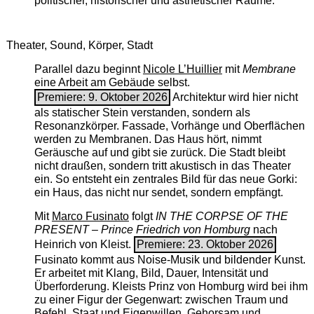
politischer, historischer und ästhetischer Räume.
Theater, Sound, Körper, Stadt
Parallel dazu beginnt
Nicole L’Huillier
mit ­
Membrane
eine Arbeit am Gebäude selbst.
Premiere: 9. Oktober 2026
Architektur wird hier nicht
als statischer Stein verstanden, sondern als
Resonanzkörper. Fassade, Vorhänge und Oberflächen
werden zu Membranen. Das Haus hört, nimmt
Geräusche auf und gibt sie zurück. Die Stadt bleibt
nicht draußen, sondern tritt akustisch in das Theater
ein. So entsteht ein zentrales Bild für das neue Gorki:
ein Haus, das nicht nur sendet, sondern empfängt.
Mit
Marco Fusinato
folgt
IN THE CORPSE OF THE
PRESENT – Prince Friedrich von Homburg
nach
Heinrich von Kleist.
Premiere: 23. Oktober 2026
Fusinato kommt aus Noise-Musik und bildender Kunst.
Er arbeitet mit Klang, Bild, Dauer, Intensität und
Überforderung. Kleists Prinz von Homburg wird bei ihm
zu einer Figur der Gegenwart: zwischen Traum und
Befehl, Staat und Eigenwillen, Gehorsam und