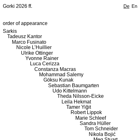
Gorki 2026 ff.
De
En
order of appearance
Sarkis
Tadeusz Kantor
Marco Fusinato
Nicole L’Huillier
Ulrike Ottinger
Yvonne Rainer
Luca Cerizza
Constanza Macras
Mohammad Salemy
Göksu Kunak
Sebastian Baumgarten
Udo Kittelmann
Theda Nilsson-Eicke
Leila Hekmat
Tamer Yiğit
Robert Lippok
Marie Schleef
Sandra Hüller
Tom Schneider
Nikola Bojić
Meg Stuart