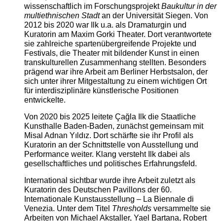
wissenschaftlich im Forschungsprojekt
Baukultur in der
multiethnischen Stadt
an der Universität Siegen. Von
2012 bis 2020 war Ilk u.a. als Dramaturgin und
Kuratorin am Maxim Gorki Theater. Dort verantwortete
sie zahlreiche spartenübergreifende Projekte und
Festivals, die Theater mit bildender Kunst in einen
transkulturellen Zusammenhang stellten. Besonders
prägend war ihre Arbeit am Berliner Herbstsalon, der
sich unter ihrer Mitgestaltung zu einem wichtigen Ort
für interdisziplinäre künstlerische Positionen
entwickelte.
Von 2020 bis 2025 leitete Çağla Ilk die Staatliche
Kunsthalle Baden-Baden, zunächst gemeinsam mit
Misal Adnan Yıldız. Dort schärfte sie ihr Profil als
Kuratorin an der Schnittstelle von Ausstellung und
Performance weiter. Klang versteht Ilk dabei als
gesellschaftliches und politisches Erfahrungsfeld.
International sichtbar wurde ihre Arbeit zuletzt als
Kuratorin des Deutschen Pavillons der 60.
Internationale Kunstausstellung – La Biennale di
Venezia. Unter dem Titel
Thresholds
versammelte sie
Arbeiten von Michael Akstaller, Yael Bartana, Robert