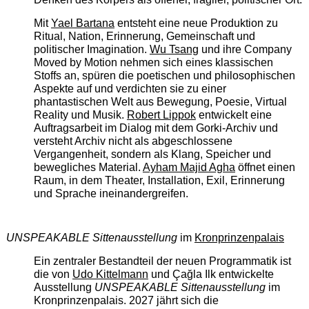
Mit
Yael Bartana
entsteht eine neue Produktion zu
Ritual, Nation, Erinnerung, Gemeinschaft und
politischer Imagination.
Wu Tsang
und ihre Company
Moved by Motion nehmen sich eines klassischen
Stoffs an, spüren die poetischen und philosophischen
Aspekte auf und verdichten sie zu einer
phantastischen Welt aus Bewegung, Poesie, Virtual
Reality und Musik.
Robert Lippok
entwickelt eine
Auftragsarbeit im Dialog mit dem Gorki-Archiv und
versteht Archiv nicht als abgeschlossene
Vergangenheit, sondern als Klang, Speicher und
bewegliches Material.
Ayham Majid Agha
öffnet einen
Raum, in dem Theater, Installation, Exil, Erinnerung
und Sprache ineinandergreifen.
UNSPEAKABLE Sittenausstellung
im
Kronprinzenpalais
Ein zentraler Bestandteil der neuen Programmatik ist
die von
Udo Kittelmann
und Çağla Ilk entwickelte
Ausstellung
UNSPEAKABLE Sittenausstellung
im
Kronprinzenpalais. 2027 jährt sich die