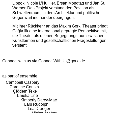
Lippok, Nicole L’Huillier, Ersan Mondtag und Jan St.
Werner. Das Projekt verstand den Pavillon als
Schwellenraum, in dem Architektur und politische
Gegenwart ineinander übergingen.
Mit ihrer Rückkehr an das Maxim Gorki Theater bringt
Çağla Ilk eine international geprägte Perspektive mit,
die Theater als offenen Begegnungsraum zwischen
Kunstformen und gesellschaftlichen Fragestellungen
versteht.
Connect with us via
ConnectWithUs@gorki.de
as part of ensemble
Campbell Caspary
Caroline Cousin
Çiğdem Teke
Emeka Ene
Kimberly Darcy-Mae
Lars Rudolph
Lea Draeger