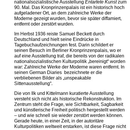
nationalsozialistische Ausstellung
Entartete Kunst
zum
90. Mal. Das Kronprinzenpalais ist ein historisch hoch
aufgeladener Ort, an dem zahlreiche Werke der
Moderne gezeigt wurden, bevor sie später diffamiert,
entfernt oder zerstört wurden.
Im Herbst 1936 reiste Samuel Beckett durch
Deutschland und hielt seine Eindrücke in
Tagebuchaufzeichnungen fest. Darin schildert er
seinen Besuch im Berliner Kronprinzenpalais, wo er
auf eine Ausstellung traf, die bereits von der radikalen
nationalsozialistischen Kulturpolitik „bereinigt“ worden
war: Zahlreiche Werke der Moderne waren entfernt. In
seinen German Diaries bezeichnete er die
verbliebenen Bilder als „unspeakable
Sittenausstellung“.
Die von Ilk und Kittelmann kuratierte Ausstellung
versteht sich nicht als historische Rekonstruktion. Im
Zentrum steht die Frage, wie Sichtbarkeit, Sagbarkeit
und künstlerische Freiheit politisch hergestellt werden
– und wie schnell sie wieder zerstört werden können.
Gerade heute, in einer Zeit, in der autoritäre
Kulturpolitiken weltweit erstarken, ist diese Frage nicht