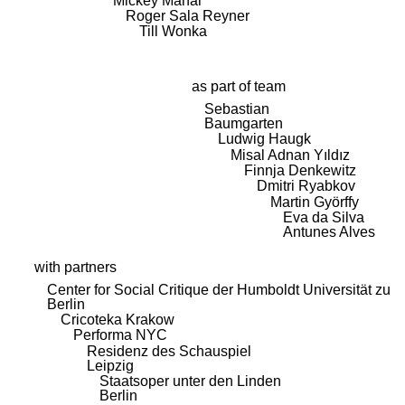
Mickey Mahar
Roger Sala Reyner
Till Wonka
as part of team
Sebastian
Baumgarten
Ludwig Haugk
Misal Adnan Yıldız
Finnja Denkewitz
Dmitri Ryabkov
Martin Györffy
Eva da Silva
Antunes Alves
with partners
Center for Social Critique der Humboldt Universität zu
Berlin
Cricoteka Krakow
Performa NYC
Residenz des Schauspiel
Leipzig
Staatsoper unter den Linden
Berlin