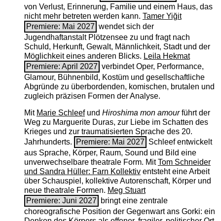
von Verlust, Erinnerung, Familie und einem Haus, das
nicht mehr betreten werden kann.
Tamer Yiğit
Premiere: Mai 2027
wendet sich der
Jugendhaftanstalt Plötzensee zu und fragt nach
Schuld, Herkunft, Gewalt, Männlichkeit, Stadt und der
Möglichkeit eines anderen Blicks.
Leila Hekmat
Premiere: April 2027
verbindet Oper, Performance,
Glamour, Bühnenbild, Kostüm und gesellschaftliche
Abgründe zu überbordenden, komischen, brutalen und
zugleich präzisen Formen der Analyse.
Mit
Marie Schleef
und
Hiroshima mon amour
führt der
Weg zu Marguerite Duras, zur Liebe im Schatten des
Krieges und zur traumatisierten Sprache des 20.
Jahrhunderts.
Premiere: Mai 2027
Schleef entwickelt
aus Sprache, Körper, Raum, Sound und Bild eine
unverwechselbare theatrale Form. Mit
Tom Schneider
und Sandra Hüller: Farn Kollektiv
entsteht eine Arbeit
über Schauspiel, kollektive Autorenschaft, Körper und
neue theatrale Formen.
Meg Stuart
Premiere: Juni 2027
bringt eine zentrale
choreografische Position der Gegenwart ans Gorki: ein
Denken des Körpers als offener, fragiler, politischer Ort.