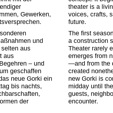
bendiger
theater is a li
timmen, Gewerken,
voices, crafts,
tsversprechen.
future.
besonderen
The first seaso
rmaßnahmen und
a construction s
 selten aus
Theater rarely 
t aus
emerges from ne
 Begehren – und
—and from the q
aum geschaffen
created nonethel
das neue Gorki ein
new Gorki is c
tag bis nachts,
midday until the
achbarschaften,
guests, neighbo
Formen der
encounter.