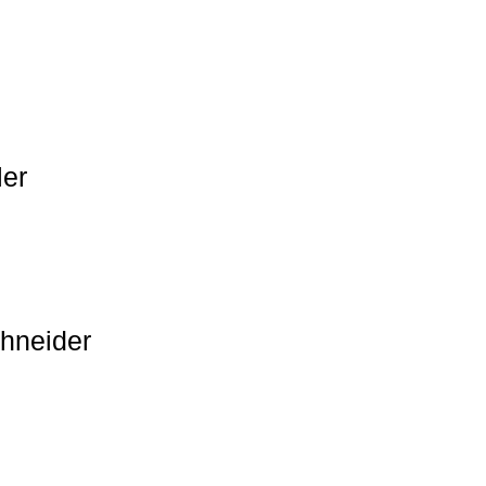
ler
hneider