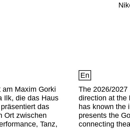
Nik
En
nt am Maxim Gorki
The 2026/2027 s
 Ilk, die das Haus
direction at th
 präsentiert das
has known the i
en Ort zwischen
presents the Go
Performance, Tanz,
connecting thea