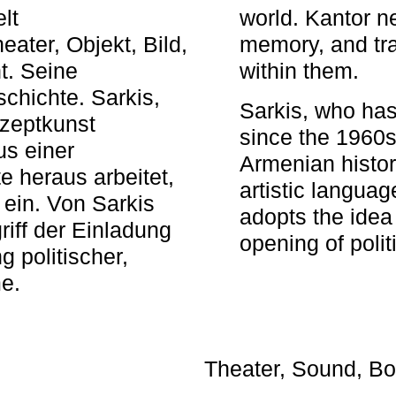
elt
world. Kantor n
ater, Objekt, Bild,
memory, and tra
t. Seine
within them.
chichte. Sarkis,
Sarkis, who has
nzeptkunst
since the 1960s
us einer
Armenian histor
e heraus arbeitet,
artistic languag
 ein. Von Sarkis
adopts the idea 
iff der Einladung
opening of polit
g politischer,
me.
Theater, Sound, Bo