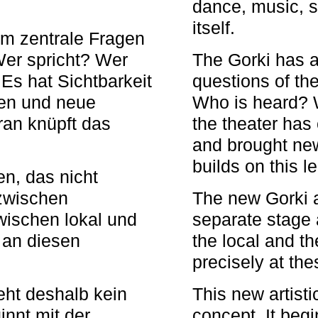
dance, music, s
itself.
em zentrale Fragen
Wer spricht? Wer
The Gorki has a
s hat Sichtbarkeit
questions of th
en und neue
Who is heard? 
ran knüpft das
the theater has c
and brought new
builds on this l
n, das nicht
zwischen
The new Gorki 
wischen lokal und
separate stage 
u an diesen
the local and th
precisely at th
eht deshalb kein
This new artisti
nnt mit der
concept. It begi