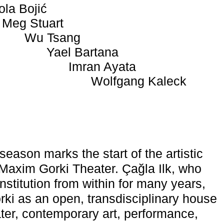
ola Bojić
Meg Stuart
Wu Tsang
Yael Bartana
Imran Ayata
Wolfgang Kaleck
eason marks the start of the artistic
e Maxim Gorki Theater. Çağla Ilk, who
nstitution from within for many years,
rki as an open, transdisciplinary house
ter, contemporary art, performance,