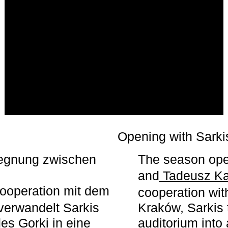
r
Opening with Sarki
egegnung zwischen
The season ope
and
Tadeusz Ka
ooperation mit dem
cooperation wit
erwandelt Sarkis
Kraków, Sarkis 
s Gorki in eine
auditorium into 