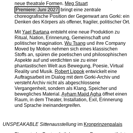
neue theatrale Formen.
Meg Stuart
Premiere: Juni 2027
bringt eine zentrale
choreografische Position der Gegenwart ans Gorki: ein
Denken des Körpers als offener, fragiler, politischer Ort.
Mit
Yael Bartana
entsteht eine neue Produktion zu
Ritual, Nation, Erinnerung, Gemeinschaft und
politischer Imagination.
Wu Tsang
und ihre Company
Moved by Motion nehmen sich eines klassischen
Stoffs an, spüren die poetischen und philosophischen
Aspekte auf und verdichten sie zu einer
phantastischen Welt aus Bewegung, Poesie, Virtual
Reality und Musik.
Robert Lippok
entwickelt eine
Auftragsarbeit im Dialog mit dem Gorki-Archiv und
versteht Archiv nicht als abgeschlossene
Vergangenheit, sondern als Klang, Speicher und
bewegliches Material.
Ayham Majid Agha
öffnet einen
Raum, in dem Theater, Installation, Exil, Erinnerung
und Sprache ineinandergreifen.
UNSPEAKABLE Sittenausstellung
im
Kronprinzenpalais