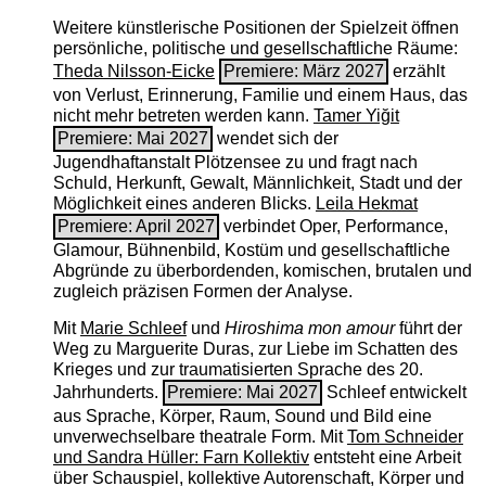
Weitere künstlerische Positionen der Spielzeit öffnen
persönliche, politische und gesellschaftliche Räume:
Theda Nilsson-Eicke
Premiere: März 2027
erzählt
von Verlust, Erinnerung, Familie und einem Haus, das
nicht mehr betreten werden kann.
Tamer Yiğit
Premiere: Mai 2027
wendet sich der
Jugendhaftanstalt Plötzensee zu und fragt nach
Schuld, Herkunft, Gewalt, Männlichkeit, Stadt und der
Möglichkeit eines anderen Blicks.
Leila Hekmat
Premiere: April 2027
verbindet Oper, Performance,
Glamour, Bühnenbild, Kostüm und gesellschaftliche
Abgründe zu überbordenden, komischen, brutalen und
zugleich präzisen Formen der Analyse.
Mit
Marie Schleef
und
Hiroshima mon amour
führt der
Weg zu Marguerite Duras, zur Liebe im Schatten des
Krieges und zur traumatisierten Sprache des 20.
Jahrhunderts.
Premiere: Mai 2027
Schleef entwickelt
aus Sprache, Körper, Raum, Sound und Bild eine
unverwechselbare theatrale Form. Mit
Tom Schneider
und Sandra Hüller: Farn Kollektiv
entsteht eine Arbeit
über Schauspiel, kollektive Autorenschaft, Körper und