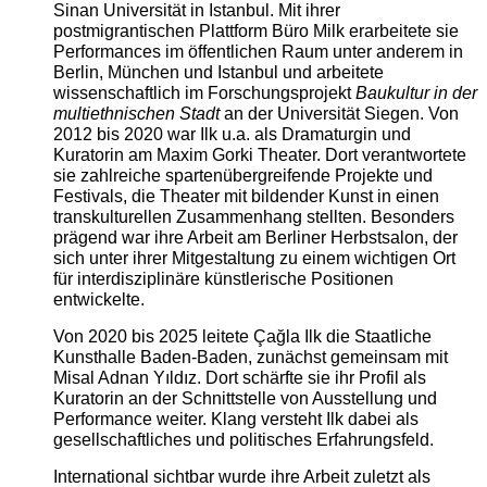
Sinan Universität in Istanbul. Mit ihrer
postmigrantischen Plattform Büro Milk erarbeitete sie
Performances im öffentlichen Raum unter anderem in
Berlin, München und Istanbul und arbeitete
wissenschaftlich im Forschungsprojekt
Baukultur in der
multiethnischen Stadt
an der Universität Siegen. Von
2012 bis 2020 war Ilk u.a. als Dramaturgin und
Kuratorin am Maxim Gorki Theater. Dort verantwortete
sie zahlreiche spartenübergreifende Projekte und
Festivals, die Theater mit bildender Kunst in einen
transkulturellen Zusammenhang stellten. Besonders
prägend war ihre Arbeit am Berliner Herbstsalon, der
sich unter ihrer Mitgestaltung zu einem wichtigen Ort
für interdisziplinäre künstlerische Positionen
entwickelte.
Von 2020 bis 2025 leitete Çağla Ilk die Staatliche
Kunsthalle Baden-Baden, zunächst gemeinsam mit
Misal Adnan Yıldız. Dort schärfte sie ihr Profil als
Kuratorin an der Schnittstelle von Ausstellung und
Performance weiter. Klang versteht Ilk dabei als
gesellschaftliches und politisches Erfahrungsfeld.
International sichtbar wurde ihre Arbeit zuletzt als