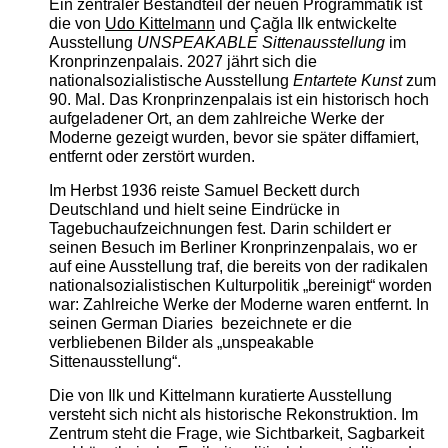
Ein zentraler Bestandteil der neuen Programmatik ist
die von
Udo Kittelmann
und Çağla Ilk entwickelte
Ausstellung
UNSPEAKABLE Sittenausstellung
im
Kronprinzenpalais. 2027 jährt sich die
nationalsozialistische Ausstellung
Entartete Kunst
zum
90. Mal. Das Kronprinzenpalais ist ein historisch hoch
aufgeladener Ort, an dem zahlreiche Werke der
Moderne gezeigt wurden, bevor sie später diffamiert,
entfernt oder zerstört wurden.
Im Herbst 1936 reiste Samuel Beckett durch
Deutschland und hielt seine Eindrücke in
Tagebuchaufzeichnungen fest. Darin schildert er
seinen Besuch im Berliner Kronprinzenpalais, wo er
auf eine Ausstellung traf, die bereits von der radikalen
nationalsozialistischen Kulturpolitik „bereinigt“ worden
war: Zahlreiche Werke der Moderne waren entfernt. In
seinen German Diaries bezeichnete er die
verbliebenen Bilder als „unspeakable
Sittenausstellung“.
Die von Ilk und Kittelmann kuratierte Ausstellung
versteht sich nicht als historische Rekonstruktion. Im
Zentrum steht die Frage, wie Sichtbarkeit, Sagbarkeit