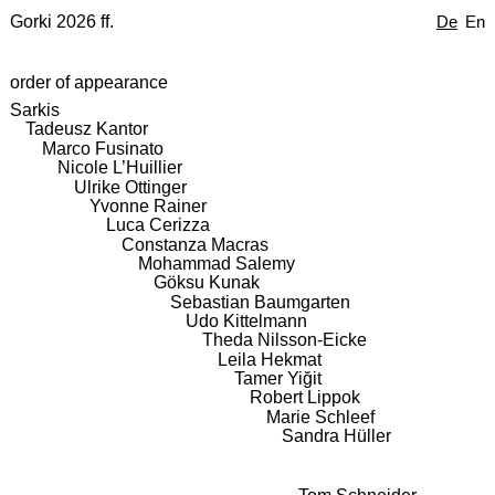
Gorki 2026 ff.
De
En
order of appearance
Sarkis
Tadeusz Kantor
Marco Fusinato
Nicole L’Huillier
Ulrike Ottinger
Yvonne Rainer
Luca Cerizza
Constanza Macras
Mohammad Salemy
Göksu Kunak
Sebastian Baumgarten
Udo Kittelmann
Theda Nilsson-Eicke
Leila Hekmat
Tamer Yiğit
Robert Lippok
Marie Schleef
Sandra Hüller