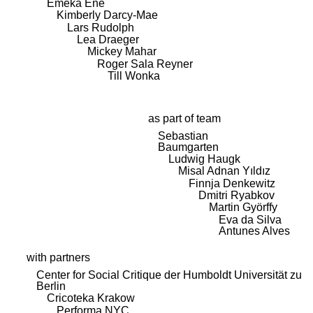
Emeka Ene
Kimberly Darcy-Mae
Lars Rudolph
Lea Draeger
Mickey Mahar
Roger Sala Reyner
Till Wonka
as part of team
Sebastian
Baumgarten
Ludwig Haugk
Misal Adnan Yıldız
Finnja Denkewitz
Dmitri Ryabkov
Martin Györffy
Eva da Silva
Antunes Alves
with partners
Center for Social Critique der Humboldt Universität zu
Berlin
Cricoteka Krakow
Performa NYC