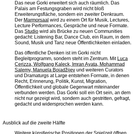
Das neue Gorki erweitert sich auch räumlich. Das
Palais am Festungsgraben wird nicht bloß
Erweiterungsfläche, sondern ein zweiter Denkraum.
Der
Marmorsaal
wird zu einem Ort für Musik, Lectures,
Lecture Performances, Gespräche und neue Formate.
Das
Studio
wird als Brücke zu neuen Communities
gedacht: Listening Bar, Dance Club, ein Raum, in dem
Sound, Musik und Tanz neue Öffentlichkeiten einladen.
Das öffentliche Denken ist im Gorki nicht
Begleitprogramm, sondern steht im Zentrum. Mit
Luca
Cerizza, Wolfgang Kaleck, Imran Ayata, Mohammad
Salemy, Manuela Bojadžijev
und weiteren Curators
und Dramaturgs at Large entstehen Formate, in denen
Recht, Erinnerung, Politik, Kunst, Migration,
Öffentlichkeit und globale Gegenwart miteinander
verbunden werden. Das Gorki soll ein Ort sein, an dem
nicht nur gezeigt wird, sondern auch gestritten, gefragt,
gedacht und widersprochen werden kann.
Ausblick auf die zweite Hälfte
Weitere künstlerische Positionen der Spielzeit öffnen