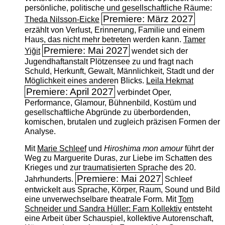
persönliche, politische und gesellschaftliche Räume:
Premiere: März 2027
Theda Nilsson-Eicke
erzählt von Verlust, Erinnerung, Familie und einem
Haus, das nicht mehr betreten werden kann.
Tamer
Premiere: Mai 2027
Yiğit
wendet sich der
Jugendhaftanstalt Plötzensee zu und fragt nach
Schuld, Herkunft, Gewalt, Männlichkeit, Stadt und der
Möglichkeit eines anderen Blicks.
Leila Hekmat
Premiere: April 2027
verbindet Oper,
Performance, Glamour, Bühnenbild, Kostüm und
gesellschaftliche Abgründe zu überbordenden,
komischen, brutalen und zugleich präzisen Formen der
Analyse.
Mit
Marie Schleef
und
Hiroshima mon amour
führt der
Weg zu Marguerite Duras, zur Liebe im Schatten des
Krieges und zur traumatisierten Sprache des 20.
Premiere: Mai 2027
Jahrhunderts.
Schleef
entwickelt aus Sprache, Körper, Raum, Sound und Bild
eine unverwechselbare theatrale Form. Mit
Tom
Schneider und Sandra Hüller: Farn Kollektiv
entsteht
eine Arbeit über Schauspiel, kollektive Autorenschaft,