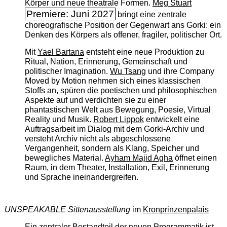
Körper und neue theatrale Formen.
Meg Stuart
Premiere: Juni 2027
bringt eine zentrale
choreografische Position der Gegenwart ans Gorki: ein
Denken des Körpers als offener, fragiler, politischer Ort.
Mit
Yael Bartana
entsteht eine neue Produktion zu
Ritual, Nation, Erinnerung, Gemeinschaft und
politischer Imagination.
Wu Tsang
und ihre Company
Moved by Motion nehmen sich eines klassischen
Stoffs an, spüren die poetischen und philosophischen
Aspekte auf und verdichten sie zu einer
phantastischen Welt aus Bewegung, Poesie, Virtual
Reality und Musik.
Robert Lippok
entwickelt eine
Auftragsarbeit im Dialog mit dem Gorki-Archiv und
versteht Archiv nicht als abgeschlossene
Vergangenheit, sondern als Klang, Speicher und
bewegliches Material.
Ayham Majid Agha
öffnet einen
Raum, in dem Theater, Installation, Exil, Erinnerung
und Sprache ineinandergreifen.
UNSPEAKABLE Sittenausstellung
im
Kronprinzenpalais
Ein zentraler Bestandteil der neuen Programmatik ist