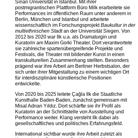
Sinan Universität in Istanbul. Mit ihrer
postmigrantischen Plattform Büro Milk erarbeitete sie
Performances im öffentlichen Raum unter anderem in
Berlin, München und Istanbul und arbeitete
wissenschaftlich im Forschungsprojekt
Baukultur in der
multiethnischen Stadt
an der Universität Siegen. Von
2012 bis 2020 war Ilk u.a. als Dramaturgin und
Kuratorin am Maxim Gorki Theater. Dort verantwortete
sie zahlreiche spartenübergreifende Projekte und
Festivals, die Theater mit bildender Kunst in einen
transkulturellen Zusammenhang stellten. Besonders
prägend war ihre Arbeit am Berliner Herbstsalon, der
sich unter ihrer Mitgestaltung zu einem wichtigen Ort
für interdisziplinäre künstlerische Positionen
entwickelte.
Von 2020 bis 2025 leitete Çağla Ilk die Staatliche
Kunsthalle Baden-Baden, zunächst gemeinsam mit
Misal Adnan Yıldız. Dort schärfte sie ihr Profil als
Kuratorin an der Schnittstelle von Ausstellung und
Performance weiter. Klang versteht Ilk dabei als
gesellschaftliches und politisches Erfahrungsfeld.
International sichtbar wurde ihre Arbeit zuletzt als