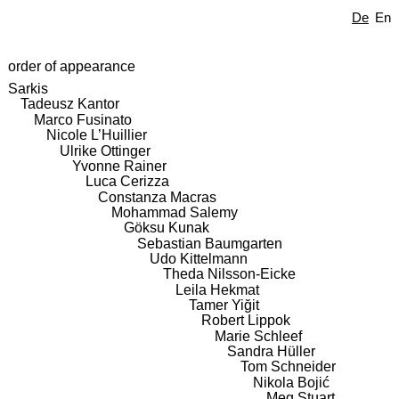
De
En
order of appearance
Sarkis
Tadeusz Kantor
Marco Fusinato
Nicole L’Huillier
Ulrike Ottinger
Yvonne Rainer
Luca Cerizza
Constanza Macras
Mohammad Salemy
Göksu Kunak
Sebastian Baumgarten
Udo Kittelmann
Theda Nilsson-Eicke
Leila Hekmat
Tamer Yiğit
Robert Lippok
Marie Schleef
Sandra Hüller
Tom Schneider
Nikola Bojić
Meg Stuart