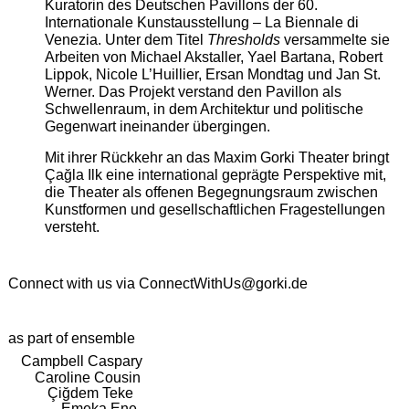
Kuratorin des Deutschen Pavillons der 60.
Internationale Kunstausstellung – La Biennale di
Venezia. Unter dem Titel
Thresholds
versammelte sie
Arbeiten von Michael Akstaller, Yael Bartana, Robert
Lippok, Nicole L’Huillier, Ersan Mondtag und Jan St.
Werner. Das Projekt verstand den Pavillon als
Schwellenraum, in dem Architektur und politische
Gegenwart ineinander übergingen.
Mit ihrer Rückkehr an das Maxim Gorki Theater bringt
Çağla Ilk eine international geprägte Perspektive mit,
die Theater als offenen Begegnungsraum zwischen
Kunstformen und gesellschaftlichen Fragestellungen
versteht.
Connect with us via
ConnectWithUs@gorki.de
as part of ensemble
Campbell Caspary
Caroline Cousin
Çiğdem Teke
Emeka Ene