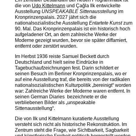
die von
Udo Kittelmann
und Çağla Ilk entwickelte
Ausstellung
UNSPEAKABLE Sittenausstellung
im
Kronprinzenpalais. 2027 jährt sich die
nationalsozialistische Ausstellung
Entartete Kunst
zum
90. Mal. Das Kronprinzenpalais ist ein historisch hoch
aufgeladener Ort, an dem zahlreiche Werke der
Moderne gezeigt wurden, bevor sie später diffamiert,
entfernt oder zerstört wurden.
Im Herbst 1936 reiste Samuel Beckett durch
Deutschland und hielt seine Eindrücke in
Tagebuchaufzeichnungen fest. Darin schildert er
seinen Besuch im Berliner Kronprinzenpalais, wo er
auf eine Ausstellung traf, die bereits von der radikalen
nationalsozialistischen Kulturpolitik „bereinigt“ worden
war: Zahlreiche Werke der Moderne waren entfernt. In
seinen German Diaries bezeichnete er die
verbliebenen Bilder als „unspeakable
Sittenausstellung“.
Die von Ilk und Kittelmann kuratierte Ausstellung
versteht sich nicht als historische Rekonstruktion. Im
Zentrum steht die Frage, wie Sichtbarkeit, Sagbarkeit
und künstlerische Freiheit politisch hergestellt werden