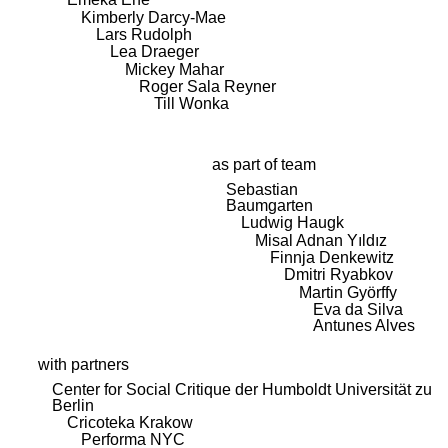
Kimberly Darcy-Mae
Lars Rudolph
Lea Draeger
Mickey Mahar
Roger Sala Reyner
Till Wonka
as part of team
Sebastian
Baumgarten
Ludwig Haugk
Misal Adnan Yıldız
Finnja Denkewitz
Dmitri Ryabkov
Martin Györffy
Eva da Silva
Antunes Alves
with partners
Center for Social Critique der Humboldt Universität zu
Berlin
Cricoteka Krakow
Performa NYC