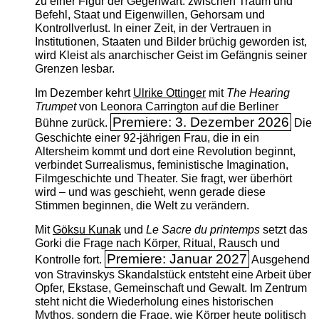
zu einer Figur der Gegenwart: zwischen Traum und
Befehl, Staat und Eigenwillen, Gehorsam und
Kontrollverlust. In einer Zeit, in der Vertrauen in
Institutionen, Staaten und Bilder brüchig geworden ist,
wird Kleist als anarchischer Geist im Gefängnis seiner
Grenzen lesbar.
Im Dezember kehrt
Ulrike Ottinger
mit
The ­Hearing
Trumpet
von Leonora Carrington auf die Berliner
Premiere: 3. Dezember 2026
Bühne zurück.
Die
Geschichte einer 92-jährigen Frau, die in ein
Altersheim kommt und dort eine Revolution beginnt,
verbindet Surrealismus, feministische Imagination,
Filmgeschichte und Theater. Sie fragt, wer überhört
wird – und was geschieht, wenn gerade diese
Stimmen beginnen, die Welt zu verändern.
Mit
Göksu Kunak
und
Le Sacre du printemps
setzt das
Gorki die Frage nach Körper, Ritual, Rausch und
Premiere: Januar 2027
Kontrolle fort.
Ausgehend
von Stravinskys Skandalstück entsteht eine Arbeit über
Opfer, Ekstase, Gemeinschaft und Gewalt. Im Zentrum
steht nicht die Wiederholung eines historischen
Mythos, sondern die Frage, wie Körper heute politisch