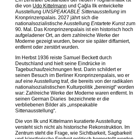
die von
Udo Kittelmann
und Çağla Ilk entwickelte
Ausstellung
UNSPEAKABLE Sittenausstellung
im
Kronprinzenpalais. 2027 jährt sich die
nationalsozialistische Ausstellung
Entartete Kunst
zum
90. Mal. Das Kronprinzenpalais ist ein historisch hoch
aufgeladener Ort, an dem zahlreiche Werke der
Moderne gezeigt wurden, bevor sie später diffamiert,
entfernt oder zerstört wurden.
Im Herbst 1936 reiste Samuel Beckett durch
Deutschland und hielt seine Eindrücke in
Tagebuchaufzeichnungen fest. Darin schildert er
seinen Besuch im Berliner Kronprinzenpalais, wo er
auf eine Ausstellung traf, die bereits von der radikalen
nationalsozialistischen Kulturpolitik „bereinigt“ worden
war: Zahlreiche Werke der Moderne waren entfernt. In
seinen German Diaries bezeichnete er die
verbliebenen Bilder als „unspeakable
Sittenausstellung“.
Die von Ilk und Kittelmann kuratierte Ausstellung
versteht sich nicht als historische Rekonstruktion. Im
Zentrum steht die Frage, wie Sichtbarkeit, Sagbarkeit
und künstlerische Freiheit politisch hergestellt werden