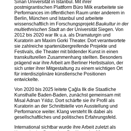
Sinan Universität in Istanbul. Mit ihrer
postmigrantischen Plattform Büro Milk erarbeitete sie
Performances im öffentlichen Raum unter anderem in
Berlin, München und Istanbul und arbeitete
wissenschaftlich im Forschungsprojekt
Baukultur in der
multiethnischen Stadt
an der Universität Siegen. Von
2012 bis 2020 war Ilk u.a. als Dramaturgin und
Kuratorin am Maxim Gorki Theater. Dort verantwortete
sie zahlreiche spartenübergreifende Projekte und
Festivals, die Theater mit bildender Kunst in einen
transkulturellen Zusammenhang stellten. Besonders
prägend war ihre Arbeit am Berliner Herbstsalon, der
sich unter ihrer Mitgestaltung zu einem wichtigen Ort
für interdisziplinäre künstlerische Positionen
entwickelte.
Von 2020 bis 2025 leitete Çağla Ilk die Staatliche
Kunsthalle Baden-Baden, zunächst gemeinsam mit
Misal Adnan Yıldız. Dort schärfte sie ihr Profil als
Kuratorin an der Schnittstelle von Ausstellung und
Performance weiter. Klang versteht Ilk dabei als
gesellschaftliches und politisches Erfahrungsfeld.
International sichtbar wurde ihre Arbeit zuletzt als