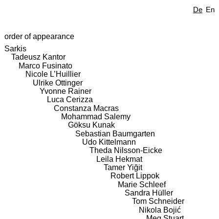
De
En
order of appearance
Sarkis
Tadeusz Kantor
Marco Fusinato
Nicole L’Huillier
Ulrike Ottinger
Yvonne Rainer
Luca Cerizza
Constanza Macras
Mohammad Salemy
Göksu Kunak
Sebastian Baumgarten
Udo Kittelmann
Theda Nilsson-Eicke
Leila Hekmat
Tamer Yiğit
Robert Lippok
Marie Schleef
Sandra Hüller
Tom Schneider
Nikola Bojić
Meg Stuart