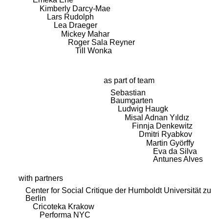
Kimberly Darcy-Mae
Lars Rudolph
Lea Draeger
Mickey Mahar
Roger Sala Reyner
Till Wonka
as part of team
Sebastian
Baumgarten
Ludwig Haugk
Misal Adnan Yıldız
Finnja Denkewitz
Dmitri Ryabkov
Martin Györffy
Eva da Silva
Antunes Alves
with partners
Center for Social Critique der Humboldt Universität zu
Berlin
Cricoteka Krakow
Performa NYC