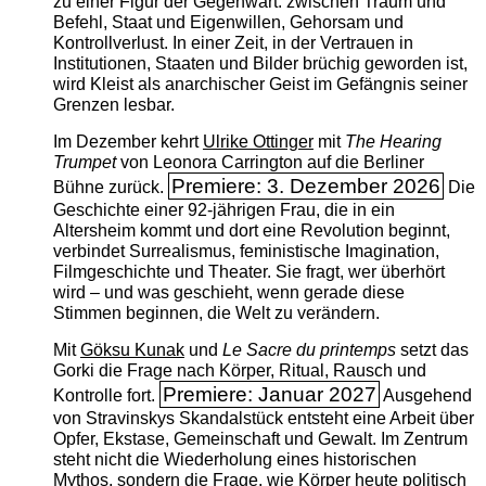
zu einer Figur der Gegenwart: zwischen Traum und
Befehl, Staat und Eigenwillen, Gehorsam und
Kontrollverlust. In einer Zeit, in der Vertrauen in
Institutionen, Staaten und Bilder brüchig geworden ist,
wird Kleist als anarchischer Geist im Gefängnis seiner
Grenzen lesbar.
Im Dezember kehrt
Ulrike Ottinger
mit
The ­Hearing
Trumpet
von Leonora Carrington auf die Berliner
Premiere: 3. Dezember 2026
Bühne zurück.
Die
Geschichte einer 92-jährigen Frau, die in ein
Altersheim kommt und dort eine Revolution beginnt,
verbindet Surrealismus, feministische Imagination,
Filmgeschichte und Theater. Sie fragt, wer überhört
wird – und was geschieht, wenn gerade diese
Stimmen beginnen, die Welt zu verändern.
Mit
Göksu Kunak
und
Le Sacre du printemps
setzt das
Gorki die Frage nach Körper, Ritual, Rausch und
Premiere: Januar 2027
Kontrolle fort.
Ausgehend
von Stravinskys Skandalstück entsteht eine Arbeit über
Opfer, Ekstase, Gemeinschaft und Gewalt. Im Zentrum
steht nicht die Wiederholung eines historischen
Mythos, sondern die Frage, wie Körper heute politisch