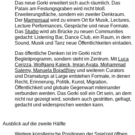
Das neue Gorki erweitert sich auch räumlich. Das
Palais am Festungsgraben wird nicht bloß
Erweiterungsfläche, sondern ein zweiter Denkraum.
Der
Marmorsaal
wird zu einem Ort für Musik, Lectures,
Lecture Performances, Gespräche und neue Formate.
Das
Studio
wird als Brücke zu neuen Communities
gedacht: Listening Bar, Dance Club, ein Raum, in dem
Sound, Musik und Tanz neue Öffentlichkeiten einladen.
Das öffentliche Denken ist im Gorki nicht
Begleitprogramm, sondern steht im Zentrum. Mit
Luca
Cerizza, Wolfgang Kaleck, Imran Ayata, Mohammad
Salemy, Manuela Bojadžijev
und weiteren Curators
und Dramaturgs at Large entstehen Formate, in denen
Recht, Erinnerung, Politik, Kunst, Migration,
Öffentlichkeit und globale Gegenwart miteinander
verbunden werden. Das Gorki soll ein Ort sein, an dem
nicht nur gezeigt wird, sondern auch gestritten, gefragt,
gedacht und widersprochen werden kann.
Ausblick auf die zweite Hälfte
Weitere künstlerische Positionen der Spielzeit öffnen