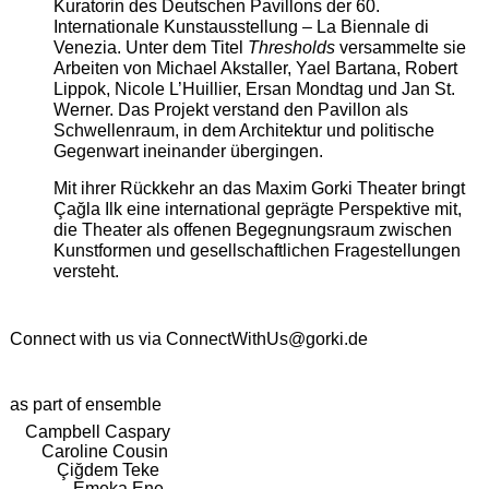
Kuratorin des Deutschen Pavillons der 60.
Internationale Kunstausstellung – La Biennale di
Venezia. Unter dem Titel
Thresholds
versammelte sie
Arbeiten von Michael Akstaller, Yael Bartana, Robert
Lippok, Nicole L’Huillier, Ersan Mondtag und Jan St.
Werner. Das Projekt verstand den Pavillon als
Schwellenraum, in dem Architektur und politische
Gegenwart ineinander übergingen.
Mit ihrer Rückkehr an das Maxim Gorki Theater bringt
Çağla Ilk eine international geprägte Perspektive mit,
die Theater als offenen Begegnungsraum zwischen
Kunstformen und gesellschaftlichen Fragestellungen
versteht.
Connect with us via
ConnectWithUs@gorki.de
as part of ensemble
Campbell Caspary
Caroline Cousin
Çiğdem Teke
Emeka Ene