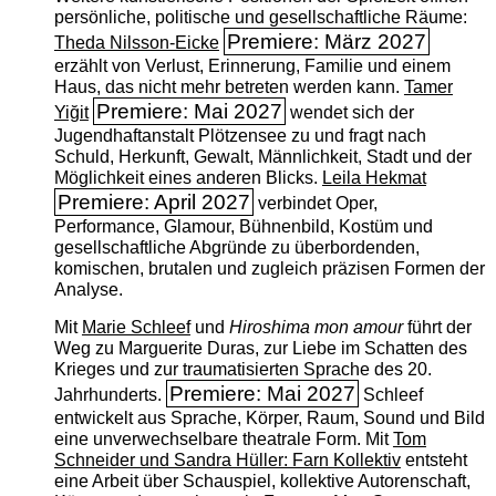
persönliche, politische und gesellschaftliche Räume:
Premiere: März 2027
Theda Nilsson-Eicke
erzählt von Verlust, Erinnerung, Familie und einem
Haus, das nicht mehr betreten werden kann.
Tamer
Premiere: Mai 2027
Yiğit
wendet sich der
Jugendhaftanstalt Plötzensee zu und fragt nach
Schuld, Herkunft, Gewalt, Männlichkeit, Stadt und der
Möglichkeit eines anderen Blicks.
Leila Hekmat
Premiere: April 2027
verbindet Oper,
Performance, Glamour, Bühnenbild, Kostüm und
gesellschaftliche Abgründe zu überbordenden,
komischen, brutalen und zugleich präzisen Formen der
Analyse.
Mit
Marie Schleef
und
Hiroshima mon amour
führt der
Weg zu Marguerite Duras, zur Liebe im Schatten des
Krieges und zur traumatisierten Sprache des 20.
Premiere: Mai 2027
Jahrhunderts.
Schleef
entwickelt aus Sprache, Körper, Raum, Sound und Bild
eine unverwechselbare theatrale Form. Mit
Tom
Schneider und Sandra Hüller: Farn Kollektiv
entsteht
eine Arbeit über Schauspiel, kollektive Autorenschaft,