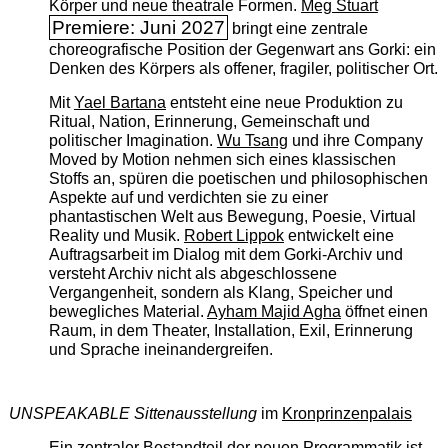
Körper und neue theatrale Formen.
Meg Stuart
Premiere: Juni 2027
bringt eine zentrale
choreografische Position der Gegenwart ans Gorki: ein
Denken des Körpers als offener, fragiler, politischer Ort.
Mit
Yael Bartana
entsteht eine neue Produktion zu
Ritual, Nation, Erinnerung, Gemeinschaft und
politischer Imagination.
Wu Tsang
und ihre Company
Moved by Motion nehmen sich eines klassischen
Stoffs an, spüren die poetischen und philosophischen
Aspekte auf und verdichten sie zu einer
phantastischen Welt aus Bewegung, Poesie, Virtual
Reality und Musik.
Robert Lippok
entwickelt eine
Auftragsarbeit im Dialog mit dem Gorki-Archiv und
versteht Archiv nicht als abgeschlossene
Vergangenheit, sondern als Klang, Speicher und
bewegliches Material.
Ayham Majid Agha
öffnet einen
Raum, in dem Theater, Installation, Exil, Erinnerung
und Sprache ineinandergreifen.
UNSPEAKABLE Sittenausstellung
im
Kronprinzenpalais
Ein zentraler Bestandteil der neuen Programmatik ist