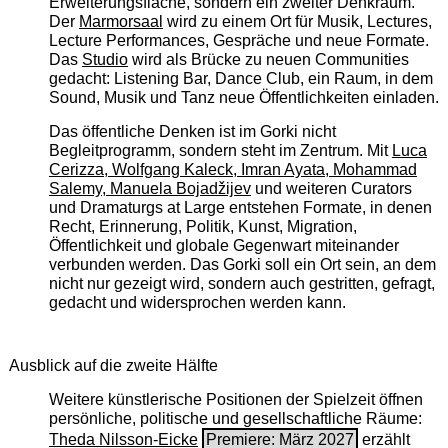
Erweiterungsfläche, sondern ein zweiter Denkraum.
Der
Marmorsaal
wird zu einem Ort für Musik, Lectures,
Lecture Performances, Gespräche und neue Formate.
Das
Studio
wird als Brücke zu neuen Communities
gedacht: Listening Bar, Dance Club, ein Raum, in dem
Sound, Musik und Tanz neue Öffentlichkeiten einladen.
Das öffentliche Denken ist im Gorki nicht
Begleitprogramm, sondern steht im Zentrum. Mit
Luca
Cerizza, Wolfgang Kaleck, Imran Ayata, Mohammad
Salemy, Manuela Bojadžijev
und weiteren Curators
und Dramaturgs at Large entstehen Formate, in denen
Recht, Erinnerung, Politik, Kunst, Migration,
Öffentlichkeit und globale Gegenwart miteinander
verbunden werden. Das Gorki soll ein Ort sein, an dem
nicht nur gezeigt wird, sondern auch gestritten, gefragt,
gedacht und widersprochen werden kann.
Ausblick auf die zweite Hälfte
Weitere künstlerische Positionen der Spielzeit öffnen
persönliche, politische und gesellschaftliche Räume:
Theda Nilsson-Eicke
Premiere: März 2027
erzählt