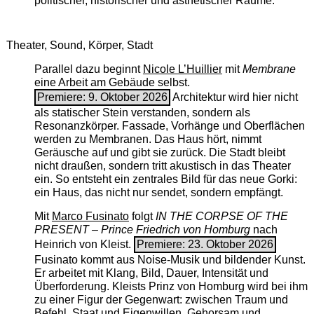
politischer, historischer und ästhetischer Räume.
Theater, Sound, Körper, Stadt
Parallel dazu beginnt
Nicole L’Huillier
mit ­
Membrane
eine Arbeit am Gebäude selbst.
Premiere: 9. Oktober 2026
Architektur wird hier nicht
als statischer Stein verstanden, sondern als
Resonanzkörper. Fassade, Vorhänge und Oberflächen
werden zu Membranen. Das Haus hört, nimmt
Geräusche auf und gibt sie zurück. Die Stadt bleibt
nicht draußen, sondern tritt akustisch in das Theater
ein. So entsteht ein zentrales Bild für das neue Gorki:
ein Haus, das nicht nur sendet, sondern empfängt.
Mit
Marco Fusinato
folgt
IN THE CORPSE OF THE
PRESENT – Prince Friedrich von Homburg
nach
Heinrich von Kleist.
Premiere: 23. Oktober 2026
Fusinato kommt aus Noise-Musik und bildender Kunst.
Er arbeitet mit Klang, Bild, Dauer, Intensität und
Überforderung. Kleists Prinz von Homburg wird bei ihm
zu einer Figur der Gegenwart: zwischen Traum und
Befehl, Staat und Eigenwillen, Gehorsam und