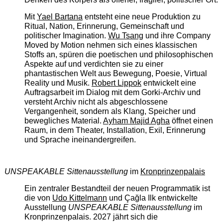
Mit
Yael Bartana
entsteht eine neue Produktion zu
Ritual, Nation, Erinnerung, Gemeinschaft und
politischer Imagination.
Wu Tsang
und ihre Company
Moved by Motion nehmen sich eines klassischen
Stoffs an, spüren die poetischen und philosophischen
Aspekte auf und verdichten sie zu einer
phantastischen Welt aus Bewegung, Poesie, Virtual
Reality und Musik.
Robert Lippok
entwickelt eine
Auftragsarbeit im Dialog mit dem Gorki-Archiv und
versteht Archiv nicht als abgeschlossene
Vergangenheit, sondern als Klang, Speicher und
bewegliches Material.
Ayham Majid Agha
öffnet einen
Raum, in dem Theater, Installation, Exil, Erinnerung
und Sprache ineinandergreifen.
UNSPEAKABLE Sittenausstellung
im
Kronprinzenpalais
Ein zentraler Bestandteil der neuen Programmatik ist
die von
Udo Kittelmann
und Çağla Ilk entwickelte
Ausstellung
UNSPEAKABLE Sittenausstellung
im
Kronprinzenpalais. 2027 jährt sich die