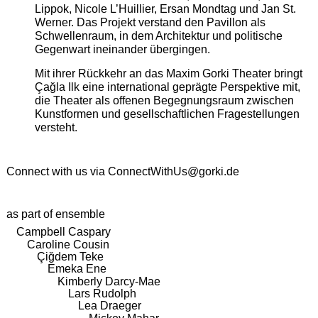
Lippok, Nicole L’Huillier, Ersan Mondtag und Jan St.
Werner. Das Projekt verstand den Pavillon als
Schwellenraum, in dem Architektur und politische
Gegenwart ineinander übergingen.
Mit ihrer Rückkehr an das Maxim Gorki Theater bringt
Çağla Ilk eine international geprägte Perspektive mit,
die Theater als offenen Begegnungsraum zwischen
Kunstformen und gesellschaftlichen Fragestellungen
versteht.
Connect with us via
ConnectWithUs@gorki.de
as part of ensemble
Campbell Caspary
Caroline Cousin
Çiğdem Teke
Emeka Ene
Kimberly Darcy-Mae
Lars Rudolph
Lea Draeger