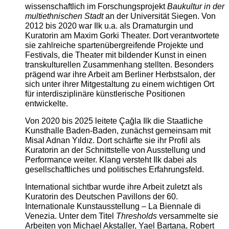
wissenschaftlich im Forschungsprojekt
Baukultur in der
multiethnischen Stadt
an der Universität Siegen. Von
2012 bis 2020 war Ilk u.a. als Dramaturgin und
Kuratorin am Maxim Gorki Theater. Dort verantwortete
sie zahlreiche spartenübergreifende Projekte und
Festivals, die Theater mit bildender Kunst in einen
transkulturellen Zusammenhang stellten. Besonders
prägend war ihre Arbeit am Berliner Herbstsalon, der
sich unter ihrer Mitgestaltung zu einem wichtigen Ort
für interdisziplinäre künstlerische Positionen
entwickelte.
Von 2020 bis 2025 leitete Çağla Ilk die Staatliche
Kunsthalle Baden-Baden, zunächst gemeinsam mit
Misal Adnan Yıldız. Dort schärfte sie ihr Profil als
Kuratorin an der Schnittstelle von Ausstellung und
Performance weiter. Klang versteht Ilk dabei als
gesellschaftliches und politisches Erfahrungsfeld.
International sichtbar wurde ihre Arbeit zuletzt als
Kuratorin des Deutschen Pavillons der 60.
Internationale Kunstausstellung – La Biennale di
Venezia. Unter dem Titel
Thresholds
versammelte sie
Arbeiten von Michael Akstaller, Yael Bartana, Robert