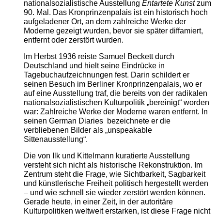
nationalsozialistische Ausstellung
Entartete Kunst
zum
90. Mal. Das Kronprinzenpalais ist ein historisch hoch
aufgeladener Ort, an dem zahlreiche Werke der
Moderne gezeigt wurden, bevor sie später diffamiert,
entfernt oder zerstört wurden.
Im Herbst 1936 reiste Samuel Beckett durch
Deutschland und hielt seine Eindrücke in
Tagebuchaufzeichnungen fest. Darin schildert er
seinen Besuch im Berliner Kronprinzenpalais, wo er
auf eine Ausstellung traf, die bereits von der radikalen
nationalsozialistischen Kulturpolitik „bereinigt“ worden
war: Zahlreiche Werke der Moderne waren entfernt. In
seinen German Diaries bezeichnete er die
verbliebenen Bilder als „unspeakable
Sittenausstellung“.
Die von Ilk und Kittelmann kuratierte Ausstellung
versteht sich nicht als historische Rekonstruktion. Im
Zentrum steht die Frage, wie Sichtbarkeit, Sagbarkeit
und künstlerische Freiheit politisch hergestellt werden
– und wie schnell sie wieder zerstört werden können.
Gerade heute, in einer Zeit, in der autoritäre
Kulturpolitiken weltweit erstarken, ist diese Frage nicht