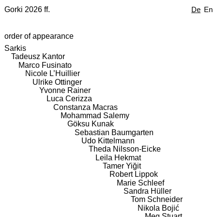
Gorki 2026 ff.
De
En
order of appearance
Sarkis
Tadeusz Kantor
Marco Fusinato
Nicole L’Huillier
Ulrike Ottinger
Yvonne Rainer
Luca Cerizza
Constanza Macras
Mohammad Salemy
Göksu Kunak
Sebastian Baumgarten
Udo Kittelmann
Theda Nilsson-Eicke
Leila Hekmat
Tamer Yiğit
Robert Lippok
Marie Schleef
Sandra Hüller
Tom Schneider
Nikola Bojić
Meg Stuart