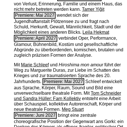
von Verlust, Erinnerung, Familie und einem Haus, das
nicht mehr betreten werden kann.
Tamer Yiğit
Premiere: Mai 2027
wendet sich der
Jugendhaftanstalt Plötzensee zu und fragt nach
Schuld, Herkunft, Gewalt, Männlichkeit, Stadt und der
Möglichkeit eines anderen Blicks.
Leila Hekmat
Premiere: April 2027
verbindet Oper, Performance,
Glamour, Bühnenbild, Kostüm und gesellschaftliche
Abgründe zu überbordenden, komischen, brutalen und
zugleich präzisen Formen der Analyse.
Mit
Marie Schleef
und
Hiroshima mon amour
führt der
Weg zu Marguerite Duras, zur Liebe im Schatten des
Krieges und zur traumatisierten Sprache des 20.
Jahrhunderts.
Premiere: Mai 2027
Schleef entwickelt
aus Sprache, Körper, Raum, Sound und Bild eine
unverwechselbare theatrale Form. Mit
Tom Schneider
und Sandra Hüller: Farn Kollektiv
entsteht eine Arbeit
über Schauspiel, kollektive Autorenschaft, Körper und
neue theatrale Formen.
Meg Stuart
Premiere: Juni 2027
bringt eine zentrale
choreografische Position der Gegenwart ans Gorki: ein
Denken des Körpers als offener, fragiler, politischer Ort.