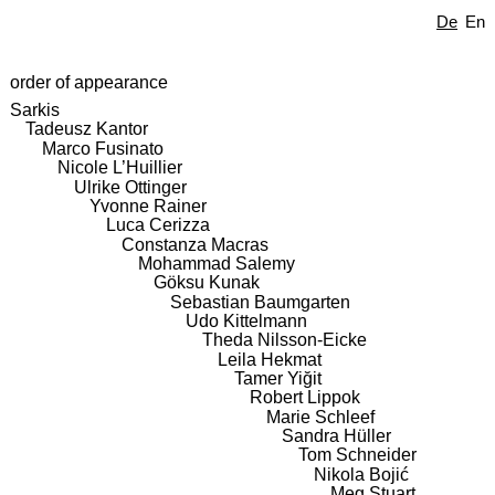
De
En
order of appearance
Sarkis
Tadeusz Kantor
Marco Fusinato
Nicole L’Huillier
Ulrike Ottinger
Yvonne Rainer
Luca Cerizza
Constanza Macras
Mohammad Salemy
Göksu Kunak
Sebastian Baumgarten
Udo Kittelmann
Theda Nilsson-Eicke
Leila Hekmat
Tamer Yiğit
Robert Lippok
Marie Schleef
Sandra Hüller
Tom Schneider
Nikola Bojić
Meg Stuart