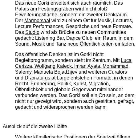
Das neue Gorki erweitert sich auch räumlich. Das
Palais am Festungsgraben wird nicht bloß
Erweiterungsfläche, sondern ein zweiter Denkraum.
Der
Marmorsaal
wird zu einem Ort für Musik, Lectures,
Lecture Performances, Gespräche und neue Formate.
Das
Studio
wird als Brücke zu neuen Communities
gedacht: Listening Bar, Dance Club, ein Raum, in dem
Sound, Musik und Tanz neue Öffentlichkeiten einladen.
Das öffentliche Denken ist im Gorki nicht
Begleitprogramm, sondern steht im Zentrum. Mit
Luca
Cerizza, Wolfgang Kaleck, Imran Ayata, Mohammad
Salemy, Manuela Bojadžijev
und weiteren Curators
und Dramaturgs at Large entstehen Formate, in denen
Recht, Erinnerung, Politik, Kunst, Migration,
Öffentlichkeit und globale Gegenwart miteinander
verbunden werden. Das Gorki soll ein Ort sein, an dem
nicht nur gezeigt wird, sondern auch gestritten, gefragt,
gedacht und widersprochen werden kann.
Ausblick auf die zweite Hälfte
Weitere künstlerische Positionen der Spielzeit öffnen