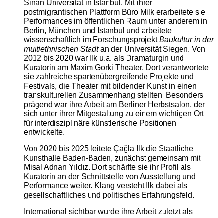
Sinan Universität in Istanbul. Mit ihrer
postmigrantischen Plattform Büro Milk erarbeitete sie
Performances im öffentlichen Raum unter anderem in
Berlin, München und Istanbul und arbeitete
wissenschaftlich im Forschungsprojekt
Baukultur in der
multiethnischen Stadt
an der Universität Siegen. Von
2012 bis 2020 war Ilk u.a. als Dramaturgin und
Kuratorin am Maxim Gorki Theater. Dort verantwortete
sie zahlreiche spartenübergreifende Projekte und
Festivals, die Theater mit bildender Kunst in einen
transkulturellen Zusammenhang stellten. Besonders
prägend war ihre Arbeit am Berliner Herbstsalon, der
sich unter ihrer Mitgestaltung zu einem wichtigen Ort
für interdisziplinäre künstlerische Positionen
entwickelte.
Von 2020 bis 2025 leitete Çağla Ilk die Staatliche
Kunsthalle Baden-Baden, zunächst gemeinsam mit
Misal Adnan Yıldız. Dort schärfte sie ihr Profil als
Kuratorin an der Schnittstelle von Ausstellung und
Performance weiter. Klang versteht Ilk dabei als
gesellschaftliches und politisches Erfahrungsfeld.
International sichtbar wurde ihre Arbeit zuletzt als