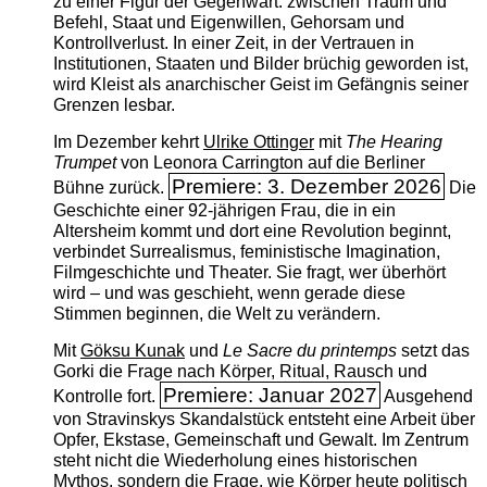
zu einer Figur der Gegenwart: zwischen Traum und
Befehl, Staat und Eigenwillen, Gehorsam und
Kontrollverlust. In einer Zeit, in der Vertrauen in
Institutionen, Staaten und Bilder brüchig geworden ist,
wird Kleist als anarchischer Geist im Gefängnis seiner
Grenzen lesbar.
Im Dezember kehrt
Ulrike Ottinger
mit
The ­Hearing
Trumpet
von Leonora Carrington auf die Berliner
Premiere: 3. Dezember 2026
Bühne zurück.
Die
Geschichte einer 92-jährigen Frau, die in ein
Altersheim kommt und dort eine Revolution beginnt,
verbindet Surrealismus, feministische Imagination,
Filmgeschichte und Theater. Sie fragt, wer überhört
wird – und was geschieht, wenn gerade diese
Stimmen beginnen, die Welt zu verändern.
Mit
Göksu Kunak
und
Le Sacre du printemps
setzt das
Gorki die Frage nach Körper, Ritual, Rausch und
Premiere: Januar 2027
Kontrolle fort.
Ausgehend
von Stravinskys Skandalstück entsteht eine Arbeit über
Opfer, Ekstase, Gemeinschaft und Gewalt. Im Zentrum
steht nicht die Wiederholung eines historischen
Mythos, sondern die Frage, wie Körper heute politisch