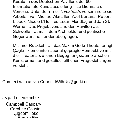
Kuratorin des Deutschen Pavillons der 60.
Internationale Kunstausstellung – La Biennale di
Venezia. Unter dem Titel
Thresholds
versammelte sie
Arbeiten von Michael Akstaller, Yael Bartana, Robert
Lippok, Nicole L’Huillier, Ersan Mondtag und Jan St.
Werner. Das Projekt verstand den Pavillon als
Schwellenraum, in dem Architektur und politische
Gegenwart ineinander übergingen.
Mit ihrer Rückkehr an das Maxim Gorki Theater bringt
Çağla Ilk eine international geprägte Perspektive mit,
die Theater als offenen Begegnungsraum zwischen
Kunstformen und gesellschaftlichen Fragestellungen
versteht.
Connect with us via
ConnectWithUs@gorki.de
as part of ensemble
Campbell Caspary
Caroline Cousin
Çiğdem Teke
Emeka Ene