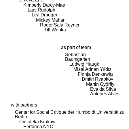
Kimberly Darcy-Mae
Lars Rudolph
Lea Draeger
Mickey Mahar
Roger Sala Reyner
Till Wonka
as part of team
Sebastian
Baumgarten
Ludwig Haugk
Misal Adnan Yıldız
Finnja Denkewitz
Dmitri Ryabkov
Martin Györffy
Eva da Silva
Antunes Alves
with partners
Center for Social Critique der Humboldt Universität zu
Berlin
Cricoteka Krakow
Performa NYC