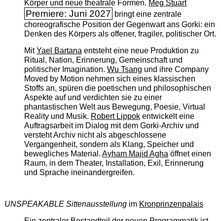
Körper und neue theatrale Formen.
Meg Stuart
Premiere: Juni 2027
bringt eine zentrale
choreografische Position der Gegenwart ans Gorki: ein
Denken des Körpers als offener, fragiler, politischer Ort.
Mit
Yael Bartana
entsteht eine neue Produktion zu
Ritual, Nation, Erinnerung, Gemeinschaft und
politischer Imagination.
Wu Tsang
und ihre Company
Moved by Motion nehmen sich eines klassischen
Stoffs an, spüren die poetischen und philosophischen
Aspekte auf und verdichten sie zu einer
phantastischen Welt aus Bewegung, Poesie, Virtual
Reality und Musik.
Robert Lippok
entwickelt eine
Auftragsarbeit im Dialog mit dem Gorki-Archiv und
versteht Archiv nicht als abgeschlossene
Vergangenheit, sondern als Klang, Speicher und
bewegliches Material.
Ayham Majid Agha
öffnet einen
Raum, in dem Theater, Installation, Exil, Erinnerung
und Sprache ineinandergreifen.
UNSPEAKABLE Sittenausstellung
im
Kronprinzenpalais
Ein zentraler Bestandteil der neuen Programmatik ist