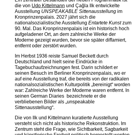
die von
Udo Kittelmann
und Çağla Ilk entwickelte
Ausstellung
UNSPEAKABLE Sittenausstellung
im
Kronprinzenpalais. 2027 jährt sich die
nationalsozialistische Ausstellung
Entartete Kunst
zum
90. Mal. Das Kronprinzenpalais ist ein historisch hoch
aufgeladener Ort, an dem zahlreiche Werke der
Moderne gezeigt wurden, bevor sie später diffamiert,
entfernt oder zerstört wurden.
Im Herbst 1936 reiste Samuel Beckett durch
Deutschland und hielt seine Eindrücke in
Tagebuchaufzeichnungen fest. Darin schildert er
seinen Besuch im Berliner Kronprinzenpalais, wo er
auf eine Ausstellung traf, die bereits von der radikalen
nationalsozialistischen Kulturpolitik „bereinigt“ worden
war: Zahlreiche Werke der Moderne waren entfernt. In
seinen German Diaries bezeichnete er die
verbliebenen Bilder als „unspeakable
Sittenausstellung“.
Die von Ilk und Kittelmann kuratierte Ausstellung
versteht sich nicht als historische Rekonstruktion. Im
Zentrum steht die Frage, wie Sichtbarkeit, Sagbarkeit
und künstlerische Freiheit politisch hergestellt werden