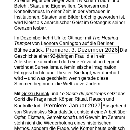
zu einer Figur der Gegenwart: zwischen Traum und
Befehl, Staat und Eigenwillen, Gehorsam und
Kontrollverlust. In einer Zeit, in der Vertrauen in
Institutionen, Staaten und Bilder brüchig geworden ist,
wird Kleist als anarchischer Geist im Gefängnis seiner
Grenzen lesbar.
Im Dezember kehrt
Ulrike Ottinger
mit
The ­Hearing
Trumpet
von Leonora Carrington auf die Berliner
Premiere: 3. Dezember 2026
Bühne zurück.
Die
Geschichte einer 92-jährigen Frau, die in ein
Altersheim kommt und dort eine Revolution beginnt,
verbindet Surrealismus, feministische Imagination,
Filmgeschichte und Theater. Sie fragt, wer überhört
wird – und was geschieht, wenn gerade diese
Stimmen beginnen, die Welt zu verändern.
Mit
Göksu Kunak
und
Le Sacre du printemps
setzt das
Gorki die Frage nach Körper, Ritual, Rausch und
Premiere: Januar 2027
Kontrolle fort.
Ausgehend
von Stravinskys Skandalstück entsteht eine Arbeit über
Opfer, Ekstase, Gemeinschaft und Gewalt. Im Zentrum
steht nicht die Wiederholung eines historischen
Mythos, sondern die Frage, wie Körper heute politisch