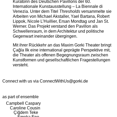
Kuratorin des Deutschen Pavillons der 60.
Internationale Kunstausstellung – La Biennale di
Venezia. Unter dem Titel
Thresholds
versammelte sie
Arbeiten von Michael Akstaller, Yael Bartana, Robert
Lippok, Nicole L’Huillier, Ersan Mondtag und Jan St.
Werner. Das Projekt verstand den Pavillon als
Schwellenraum, in dem Architektur und politische
Gegenwart ineinander übergingen.
Mit ihrer Rückkehr an das Maxim Gorki Theater bringt
Çağla Ilk eine international geprägte Perspektive mit,
die Theater als offenen Begegnungsraum zwischen
Kunstformen und gesellschaftlichen Fragestellungen
versteht.
Connect with us via
ConnectWithUs@gorki.de
as part of ensemble
Campbell Caspary
Caroline Cousin
Çiğdem Teke
Emeka Ene