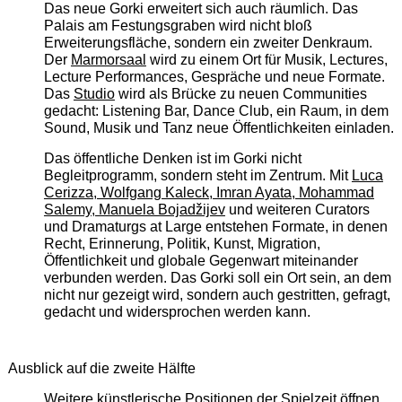
Das neue Gorki erweitert sich auch räumlich. Das
Palais am Festungsgraben wird nicht bloß
Erweiterungsfläche, sondern ein zweiter Denkraum.
Der
Marmorsaal
wird zu einem Ort für Musik, Lectures,
Lecture Performances, Gespräche und neue Formate.
Das
Studio
wird als Brücke zu neuen Communities
gedacht: Listening Bar, Dance Club, ein Raum, in dem
Sound, Musik und Tanz neue Öffentlichkeiten einladen.
Das öffentliche Denken ist im Gorki nicht
Begleitprogramm, sondern steht im Zentrum. Mit
Luca
Cerizza, Wolfgang Kaleck, Imran Ayata, Mohammad
Salemy, Manuela Bojadžijev
und weiteren Curators
und Dramaturgs at Large entstehen Formate, in denen
Recht, Erinnerung, Politik, Kunst, Migration,
Öffentlichkeit und globale Gegenwart miteinander
verbunden werden. Das Gorki soll ein Ort sein, an dem
nicht nur gezeigt wird, sondern auch gestritten, gefragt,
gedacht und widersprochen werden kann.
Ausblick auf die zweite Hälfte
Weitere künstlerische Positionen der Spielzeit öffnen