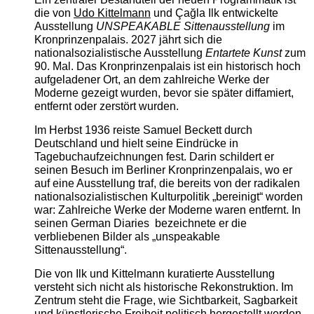
die von
Udo Kittelmann
und Çağla Ilk entwickelte
Ausstellung
UNSPEAKABLE Sittenausstellung
im
Kronprinzenpalais. 2027 jährt sich die
nationalsozialistische Ausstellung
Entartete Kunst
zum
90. Mal. Das Kronprinzenpalais ist ein historisch hoch
aufgeladener Ort, an dem zahlreiche Werke der
Moderne gezeigt wurden, bevor sie später diffamiert,
entfernt oder zerstört wurden.
Im Herbst 1936 reiste Samuel Beckett durch
Deutschland und hielt seine Eindrücke in
Tagebuchaufzeichnungen fest. Darin schildert er
seinen Besuch im Berliner Kronprinzenpalais, wo er
auf eine Ausstellung traf, die bereits von der radikalen
nationalsozialistischen Kulturpolitik „bereinigt“ worden
war: Zahlreiche Werke der Moderne waren entfernt. In
seinen German Diaries bezeichnete er die
verbliebenen Bilder als „unspeakable
Sittenausstellung“.
Die von Ilk und Kittelmann kuratierte Ausstellung
versteht sich nicht als historische Rekonstruktion. Im
Zentrum steht die Frage, wie Sichtbarkeit, Sagbarkeit
und künstlerische Freiheit politisch hergestellt werden