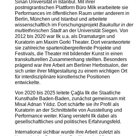
Sinan Universität in Istanbul. Mit ihrer
postmigrantischen Plattform Büro Milk erarbeitete sie
Performances im öffentlichen Raum unter anderem in
Berlin, München und Istanbul und arbeitete
wissenschaftlich im Forschungsprojekt
Baukultur in der
multiethnischen Stadt
an der Universität Siegen. Von
2012 bis 2020 war Ilk u.a. als Dramaturgin und
Kuratorin am Maxim Gorki Theater. Dort verantwortete
sie zahlreiche spartenübergreifende Projekte und
Festivals, die Theater mit bildender Kunst in einen
transkulturellen Zusammenhang stellten. Besonders
prägend war ihre Arbeit am Berliner Herbstsalon, der
sich unter ihrer Mitgestaltung zu einem wichtigen Ort
für interdisziplinäre künstlerische Positionen
entwickelte.
Von 2020 bis 2025 leitete Çağla Ilk die Staatliche
Kunsthalle Baden-Baden, zunächst gemeinsam mit
Misal Adnan Yıldız. Dort schärfte sie ihr Profil als
Kuratorin an der Schnittstelle von Ausstellung und
Performance weiter. Klang versteht Ilk dabei als
gesellschaftliches und politisches Erfahrungsfeld.
International sichtbar wurde ihre Arbeit zuletzt als