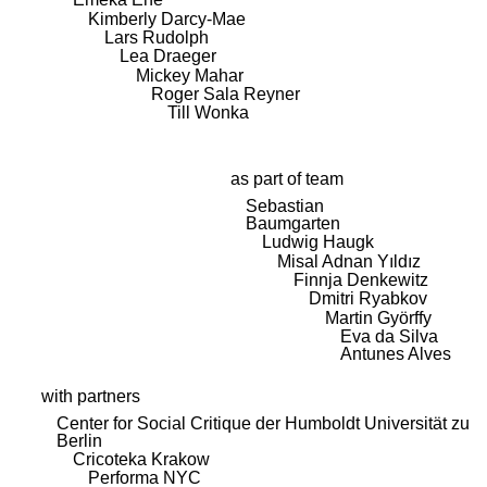
Kimberly Darcy-Mae
Lars Rudolph
Lea Draeger
Mickey Mahar
Roger Sala Reyner
Till Wonka
as part of team
Sebastian
Baumgarten
Ludwig Haugk
Misal Adnan Yıldız
Finnja Denkewitz
Dmitri Ryabkov
Martin Györffy
Eva da Silva
Antunes Alves
with partners
Center for Social Critique der Humboldt Universität zu
Berlin
Cricoteka Krakow
Performa NYC