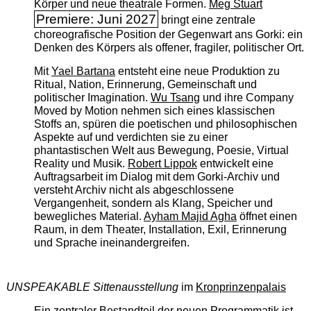
Körper und neue theatrale Formen.
Meg Stuart
Premiere: Juni 2027
bringt eine zentrale
choreografische Position der Gegenwart ans Gorki: ein
Denken des Körpers als offener, fragiler, politischer Ort.
Mit
Yael Bartana
entsteht eine neue Produktion zu
Ritual, Nation, Erinnerung, Gemeinschaft und
politischer Imagination.
Wu Tsang
und ihre Company
Moved by Motion nehmen sich eines klassischen
Stoffs an, spüren die poetischen und philosophischen
Aspekte auf und verdichten sie zu einer
phantastischen Welt aus Bewegung, Poesie, Virtual
Reality und Musik.
Robert Lippok
entwickelt eine
Auftragsarbeit im Dialog mit dem Gorki-Archiv und
versteht Archiv nicht als abgeschlossene
Vergangenheit, sondern als Klang, Speicher und
bewegliches Material.
Ayham Majid Agha
öffnet einen
Raum, in dem Theater, Installation, Exil, Erinnerung
und Sprache ineinandergreifen.
UNSPEAKABLE Sittenausstellung
im
Kronprinzenpalais
Ein zentraler Bestandteil der neuen Programmatik ist