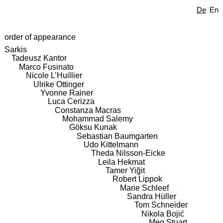
De
En
order of appearance
Sarkis
Tadeusz Kantor
Marco Fusinato
Nicole L’Huillier
Ulrike Ottinger
Yvonne Rainer
Luca Cerizza
Constanza Macras
Mohammad Salemy
Göksu Kunak
Sebastian Baumgarten
Udo Kittelmann
Theda Nilsson-Eicke
Leila Hekmat
Tamer Yiğit
Robert Lippok
Marie Schleef
Sandra Hüller
Tom Schneider
Nikola Bojić
Meg Stuart