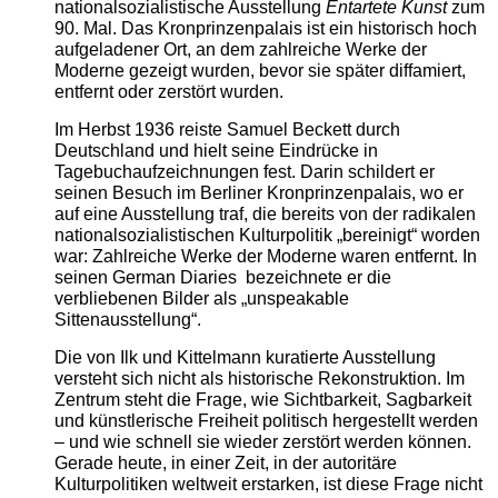
nationalsozialistische Ausstellung
Entartete Kunst
zum
90. Mal. Das Kronprinzenpalais ist ein historisch hoch
aufgeladener Ort, an dem zahlreiche Werke der
Moderne gezeigt wurden, bevor sie später diffamiert,
entfernt oder zerstört wurden.
Im Herbst 1936 reiste Samuel Beckett durch
Deutschland und hielt seine Eindrücke in
Tagebuchaufzeichnungen fest. Darin schildert er
seinen Besuch im Berliner Kronprinzenpalais, wo er
auf eine Ausstellung traf, die bereits von der radikalen
nationalsozialistischen Kulturpolitik „bereinigt“ worden
war: Zahlreiche Werke der Moderne waren entfernt. In
seinen German Diaries bezeichnete er die
verbliebenen Bilder als „unspeakable
Sittenausstellung“.
Die von Ilk und Kittelmann kuratierte Ausstellung
versteht sich nicht als historische Rekonstruktion. Im
Zentrum steht die Frage, wie Sichtbarkeit, Sagbarkeit
und künstlerische Freiheit politisch hergestellt werden
– und wie schnell sie wieder zerstört werden können.
Gerade heute, in einer Zeit, in der autoritäre
Kulturpolitiken weltweit erstarken, ist diese Frage nicht