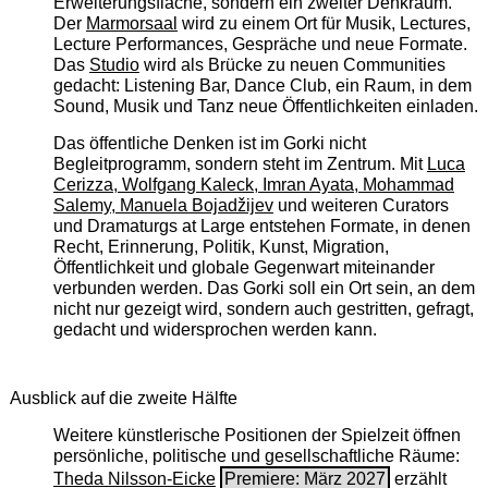
Erweiterungsfläche, sondern ein zweiter Denkraum.
Der
Marmorsaal
wird zu einem Ort für Musik, Lectures,
Lecture Performances, Gespräche und neue Formate.
Das
Studio
wird als Brücke zu neuen Communities
gedacht: Listening Bar, Dance Club, ein Raum, in dem
Sound, Musik und Tanz neue Öffentlichkeiten einladen.
Das öffentliche Denken ist im Gorki nicht
Begleitprogramm, sondern steht im Zentrum. Mit
Luca
Cerizza, Wolfgang Kaleck, Imran Ayata, Mohammad
Salemy, Manuela Bojadžijev
und weiteren Curators
und Dramaturgs at Large entstehen Formate, in denen
Recht, Erinnerung, Politik, Kunst, Migration,
Öffentlichkeit und globale Gegenwart miteinander
verbunden werden. Das Gorki soll ein Ort sein, an dem
nicht nur gezeigt wird, sondern auch gestritten, gefragt,
gedacht und widersprochen werden kann.
Ausblick auf die zweite Hälfte
Weitere künstlerische Positionen der Spielzeit öffnen
persönliche, politische und gesellschaftliche Räume:
Theda Nilsson-Eicke
Premiere: März 2027
erzählt