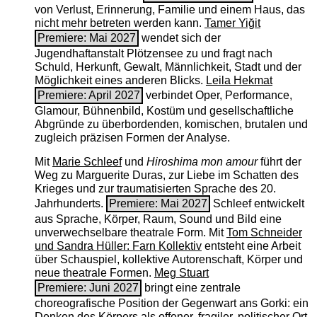
von Verlust, Erinnerung, Familie und einem Haus, das
nicht mehr betreten werden kann.
Tamer Yiğit
Premiere: Mai 2027
wendet sich der
Jugendhaftanstalt Plötzensee zu und fragt nach
Schuld, Herkunft, Gewalt, Männlichkeit, Stadt und der
Möglichkeit eines anderen Blicks.
Leila Hekmat
Premiere: April 2027
verbindet Oper, Performance,
Glamour, Bühnenbild, Kostüm und gesellschaftliche
Abgründe zu überbordenden, komischen, brutalen und
zugleich präzisen Formen der Analyse.
Mit
Marie Schleef
und
Hiroshima mon amour
führt der
Weg zu Marguerite Duras, zur Liebe im Schatten des
Krieges und zur traumatisierten Sprache des 20.
Jahrhunderts.
Premiere: Mai 2027
Schleef entwickelt
aus Sprache, Körper, Raum, Sound und Bild eine
unverwechselbare theatrale Form. Mit
Tom Schneider
und Sandra Hüller: Farn Kollektiv
entsteht eine Arbeit
über Schauspiel, kollektive Autorenschaft, Körper und
neue theatrale Formen.
Meg Stuart
Premiere: Juni 2027
bringt eine zentrale
choreografische Position der Gegenwart ans Gorki: ein
Denken des Körpers als offener, fragiler, politischer Ort.