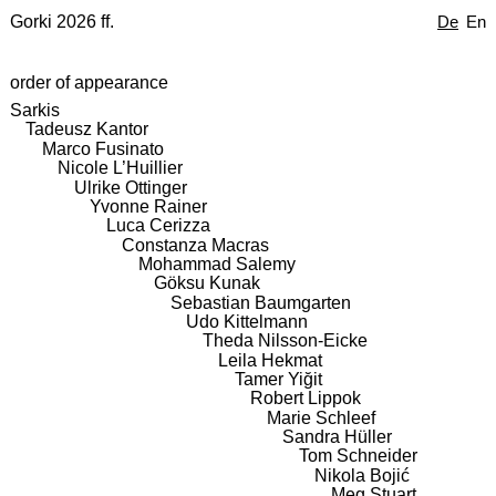
Gorki 2026 ff.
De
En
order of appearance
Sarkis
Tadeusz Kantor
Marco Fusinato
Nicole L’Huillier
Ulrike Ottinger
Yvonne Rainer
Luca Cerizza
Constanza Macras
Mohammad Salemy
Göksu Kunak
Sebastian Baumgarten
Udo Kittelmann
Theda Nilsson-Eicke
Leila Hekmat
Tamer Yiğit
Robert Lippok
Marie Schleef
Sandra Hüller
Tom Schneider
Nikola Bojić
Meg Stuart