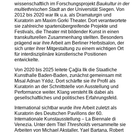
wissenschaftlich im Forschungsprojekt
Baukultur in der
multiethnischen Stadt
an der Universität Siegen. Von
2012 bis 2020 war Ilk u.a. als Dramaturgin und
Kuratorin am Maxim Gorki Theater. Dort verantwortete
sie zahlreiche spartenübergreifende Projekte und
Festivals, die Theater mit bildender Kunst in einen
transkulturellen Zusammenhang stellten. Besonders
prägend war ihre Arbeit am Berliner Herbstsalon, der
sich unter ihrer Mitgestaltung zu einem wichtigen Ort
für interdisziplinäre künstlerische Positionen
entwickelte.
Von 2020 bis 2025 leitete Çağla Ilk die Staatliche
Kunsthalle Baden-Baden, zunächst gemeinsam mit
Misal Adnan Yıldız. Dort schärfte sie ihr Profil als
Kuratorin an der Schnittstelle von Ausstellung und
Performance weiter. Klang versteht Ilk dabei als
gesellschaftliches und politisches Erfahrungsfeld.
International sichtbar wurde ihre Arbeit zuletzt als
Kuratorin des Deutschen Pavillons der 60.
Internationale Kunstausstellung – La Biennale di
Venezia. Unter dem Titel
Thresholds
versammelte sie
Arbeiten von Michael Akstaller, Yael Bartana, Robert