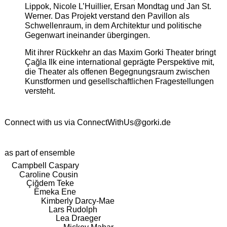
Lippok, Nicole L’Huillier, Ersan Mondtag und Jan St.
Werner. Das Projekt verstand den Pavillon als
Schwellenraum, in dem Architektur und politische
Gegenwart ineinander übergingen.
Mit ihrer Rückkehr an das Maxim Gorki Theater bringt
Çağla Ilk eine international geprägte Perspektive mit,
die Theater als offenen Begegnungsraum zwischen
Kunstformen und gesellschaftlichen Fragestellungen
versteht.
Connect with us via
ConnectWithUs@gorki.de
as part of ensemble
Campbell Caspary
Caroline Cousin
Çiğdem Teke
Emeka Ene
Kimberly Darcy-Mae
Lars Rudolph
Lea Draeger