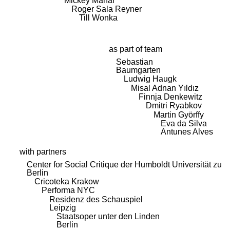
Mickey Mahar
Roger Sala Reyner
Till Wonka
as part of team
Sebastian
Baumgarten
Ludwig Haugk
Misal Adnan Yıldız
Finnja Denkewitz
Dmitri Ryabkov
Martin Györffy
Eva da Silva
Antunes Alves
with partners
Center for Social Critique der Humboldt Universität zu
Berlin
Cricoteka Krakow
Performa NYC
Residenz des Schauspiel
Leipzig
Staatsoper unter den Linden
Berlin