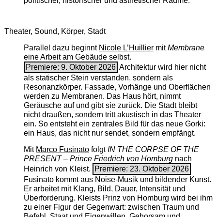
politischer, historischer und ästhetischer Räume.
Theater, Sound, Körper, Stadt
Parallel dazu beginnt
Nicole L’Huillier
mit ­
Membrane
eine Arbeit am Gebäude selbst.
Premiere: 9. Oktober 2026
Architektur wird hier nicht
als statischer Stein verstanden, sondern als
Resonanzkörper. Fassade, Vorhänge und Oberflächen
werden zu Membranen. Das Haus hört, nimmt
Geräusche auf und gibt sie zurück. Die Stadt bleibt
nicht draußen, sondern tritt akustisch in das Theater
ein. So entsteht ein zentrales Bild für das neue Gorki:
ein Haus, das nicht nur sendet, sondern empfängt.
Mit
Marco Fusinato
folgt
IN THE CORPSE OF THE
PRESENT – Prince Friedrich von Homburg
nach
Heinrich von Kleist.
Premiere: 23. Oktober 2026
Fusinato kommt aus Noise-Musik und bildender Kunst.
Er arbeitet mit Klang, Bild, Dauer, Intensität und
Überforderung. Kleists Prinz von Homburg wird bei ihm
zu einer Figur der Gegenwart: zwischen Traum und
Befehl, Staat und Eigenwillen, Gehorsam und