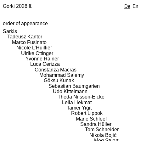
Gorki 2026 ff.
De
En
order of appearance
Sarkis
Tadeusz Kantor
Marco Fusinato
Nicole L’Huillier
Ulrike Ottinger
Yvonne Rainer
Luca Cerizza
Constanza Macras
Mohammad Salemy
Göksu Kunak
Sebastian Baumgarten
Udo Kittelmann
Theda Nilsson-Eicke
Leila Hekmat
Tamer Yiğit
Robert Lippok
Marie Schleef
Sandra Hüller
Tom Schneider
Nikola Bojić
Meg Stuart