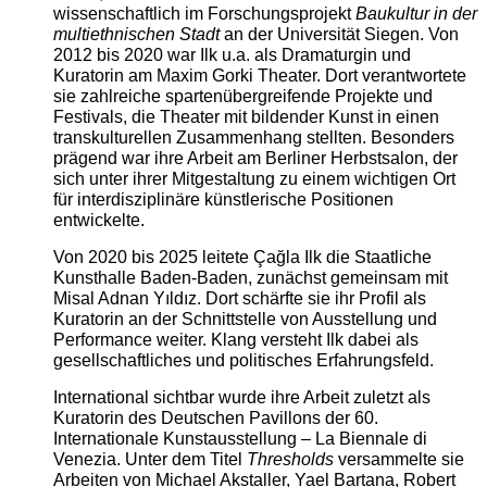
wissenschaftlich im Forschungsprojekt
Baukultur in der
multiethnischen Stadt
an der Universität Siegen. Von
2012 bis 2020 war Ilk u.a. als Dramaturgin und
Kuratorin am Maxim Gorki Theater. Dort verantwortete
sie zahlreiche spartenübergreifende Projekte und
Festivals, die Theater mit bildender Kunst in einen
transkulturellen Zusammenhang stellten. Besonders
prägend war ihre Arbeit am Berliner Herbstsalon, der
sich unter ihrer Mitgestaltung zu einem wichtigen Ort
für interdisziplinäre künstlerische Positionen
entwickelte.
Von 2020 bis 2025 leitete Çağla Ilk die Staatliche
Kunsthalle Baden-Baden, zunächst gemeinsam mit
Misal Adnan Yıldız. Dort schärfte sie ihr Profil als
Kuratorin an der Schnittstelle von Ausstellung und
Performance weiter. Klang versteht Ilk dabei als
gesellschaftliches und politisches Erfahrungsfeld.
International sichtbar wurde ihre Arbeit zuletzt als
Kuratorin des Deutschen Pavillons der 60.
Internationale Kunstausstellung – La Biennale di
Venezia. Unter dem Titel
Thresholds
versammelte sie
Arbeiten von Michael Akstaller, Yael Bartana, Robert