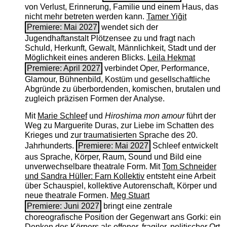
von Verlust, Erinnerung, Familie und einem Haus, das
nicht mehr betreten werden kann.
Tamer Yiğit
Premiere: Mai 2027
wendet sich der
Jugendhaftanstalt Plötzensee zu und fragt nach
Schuld, Herkunft, Gewalt, Männlichkeit, Stadt und der
Möglichkeit eines anderen Blicks.
Leila Hekmat
Premiere: April 2027
verbindet Oper, Performance,
Glamour, Bühnenbild, Kostüm und gesellschaftliche
Abgründe zu überbordenden, komischen, brutalen und
zugleich präzisen Formen der Analyse.
Mit
Marie Schleef
und
Hiroshima mon amour
führt der
Weg zu Marguerite Duras, zur Liebe im Schatten des
Krieges und zur traumatisierten Sprache des 20.
Jahrhunderts.
Premiere: Mai 2027
Schleef entwickelt
aus Sprache, Körper, Raum, Sound und Bild eine
unverwechselbare theatrale Form. Mit
Tom Schneider
und Sandra Hüller: Farn Kollektiv
entsteht eine Arbeit
über Schauspiel, kollektive Autorenschaft, Körper und
neue theatrale Formen.
Meg Stuart
Premiere: Juni 2027
bringt eine zentrale
choreografische Position der Gegenwart ans Gorki: ein
Denken des Körpers als offener, fragiler, politischer Ort.