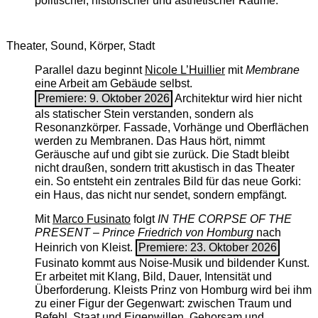
politischer, historischer und ästhetischer Räume.
Theater, Sound, Körper, Stadt
Parallel dazu beginnt
Nicole L’Huillier
mit ­
Membrane
eine Arbeit am Gebäude selbst.
Premiere: 9. Oktober 2026
Architektur wird hier nicht
als statischer Stein verstanden, sondern als
Resonanzkörper. Fassade, Vorhänge und Oberflächen
werden zu Membranen. Das Haus hört, nimmt
Geräusche auf und gibt sie zurück. Die Stadt bleibt
nicht draußen, sondern tritt akustisch in das Theater
ein. So entsteht ein zentrales Bild für das neue Gorki:
ein Haus, das nicht nur sendet, sondern empfängt.
Mit
Marco Fusinato
folgt
IN THE CORPSE OF THE
PRESENT – Prince Friedrich von Homburg
nach
Heinrich von Kleist.
Premiere: 23. Oktober 2026
Fusinato kommt aus Noise-Musik und bildender Kunst.
Er arbeitet mit Klang, Bild, Dauer, Intensität und
Überforderung. Kleists Prinz von Homburg wird bei ihm
zu einer Figur der Gegenwart: zwischen Traum und
Befehl, Staat und Eigenwillen, Gehorsam und