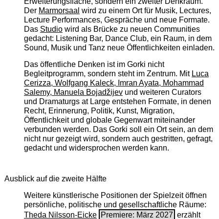
Erweiterungsfläche, sondern ein zweiter Denkraum.
Der
Marmorsaal
wird zu einem Ort für Musik, Lectures,
Lecture Performances, Gespräche und neue Formate.
Das
Studio
wird als Brücke zu neuen Communities
gedacht: Listening Bar, Dance Club, ein Raum, in dem
Sound, Musik und Tanz neue Öffentlichkeiten einladen.
Das öffentliche Denken ist im Gorki nicht
Begleitprogramm, sondern steht im Zentrum. Mit
Luca
Cerizza, Wolfgang Kaleck, Imran Ayata, Mohammad
Salemy, Manuela Bojadžijev
und weiteren Curators
und Dramaturgs at Large entstehen Formate, in denen
Recht, Erinnerung, Politik, Kunst, Migration,
Öffentlichkeit und globale Gegenwart miteinander
verbunden werden. Das Gorki soll ein Ort sein, an dem
nicht nur gezeigt wird, sondern auch gestritten, gefragt,
gedacht und widersprochen werden kann.
Ausblick auf die zweite Hälfte
Weitere künstlerische Positionen der Spielzeit öffnen
persönliche, politische und gesellschaftliche Räume:
Theda Nilsson-Eicke
Premiere: März 2027
erzählt