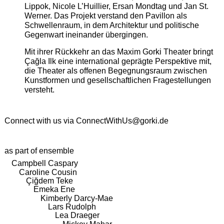
Lippok, Nicole L’Huillier, Ersan Mondtag und Jan St.
Werner. Das Projekt verstand den Pavillon als
Schwellenraum, in dem Architektur und politische
Gegenwart ineinander übergingen.
Mit ihrer Rückkehr an das Maxim Gorki Theater bringt
Çağla Ilk eine international geprägte Perspektive mit,
die Theater als offenen Begegnungsraum zwischen
Kunstformen und gesellschaftlichen Fragestellungen
versteht.
Connect with us via
ConnectWithUs@gorki.de
as part of ensemble
Campbell Caspary
Caroline Cousin
Çiğdem Teke
Emeka Ene
Kimberly Darcy-Mae
Lars Rudolph
Lea Draeger