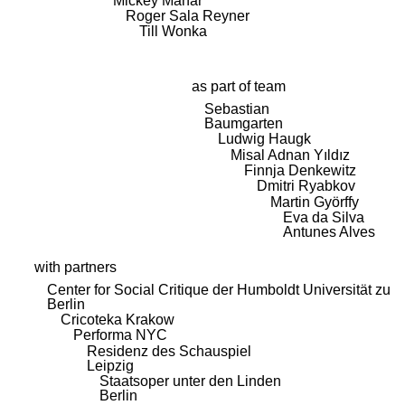
Mickey Mahar
Roger Sala Reyner
Till Wonka
as part of team
Sebastian
Baumgarten
Ludwig Haugk
Misal Adnan Yıldız
Finnja Denkewitz
Dmitri Ryabkov
Martin Györffy
Eva da Silva
Antunes Alves
with partners
Center for Social Critique der Humboldt Universität zu
Berlin
Cricoteka Krakow
Performa NYC
Residenz des Schauspiel
Leipzig
Staatsoper unter den Linden
Berlin