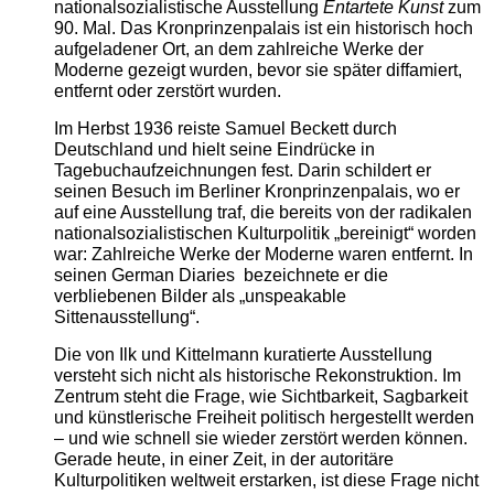
nationalsozialistische Ausstellung
Entartete Kunst
zum
90. Mal. Das Kronprinzenpalais ist ein historisch hoch
aufgeladener Ort, an dem zahlreiche Werke der
Moderne gezeigt wurden, bevor sie später diffamiert,
entfernt oder zerstört wurden.
Im Herbst 1936 reiste Samuel Beckett durch
Deutschland und hielt seine Eindrücke in
Tagebuchaufzeichnungen fest. Darin schildert er
seinen Besuch im Berliner Kronprinzenpalais, wo er
auf eine Ausstellung traf, die bereits von der radikalen
nationalsozialistischen Kulturpolitik „bereinigt“ worden
war: Zahlreiche Werke der Moderne waren entfernt. In
seinen German Diaries bezeichnete er die
verbliebenen Bilder als „unspeakable
Sittenausstellung“.
Die von Ilk und Kittelmann kuratierte Ausstellung
versteht sich nicht als historische Rekonstruktion. Im
Zentrum steht die Frage, wie Sichtbarkeit, Sagbarkeit
und künstlerische Freiheit politisch hergestellt werden
– und wie schnell sie wieder zerstört werden können.
Gerade heute, in einer Zeit, in der autoritäre
Kulturpolitiken weltweit erstarken, ist diese Frage nicht