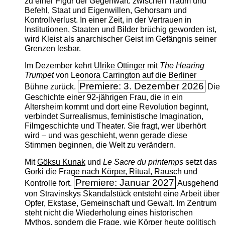
zu einer Figur der Gegenwart: zwischen Traum und
Befehl, Staat und Eigenwillen, Gehorsam und
Kontrollverlust. In einer Zeit, in der Vertrauen in
Institutionen, Staaten und Bilder brüchig geworden ist,
wird Kleist als anarchischer Geist im Gefängnis seiner
Grenzen lesbar.
Im Dezember kehrt
Ulrike Ottinger
mit
The ­Hearing
Trumpet
von Leonora Carrington auf die Berliner
Premiere: 3. Dezember 2026
Bühne zurück.
Die
Geschichte einer 92-jährigen Frau, die in ein
Altersheim kommt und dort eine Revolution beginnt,
verbindet Surrealismus, feministische Imagination,
Filmgeschichte und Theater. Sie fragt, wer überhört
wird – und was geschieht, wenn gerade diese
Stimmen beginnen, die Welt zu verändern.
Mit
Göksu Kunak
und
Le Sacre du printemps
setzt das
Gorki die Frage nach Körper, Ritual, Rausch und
Premiere: Januar 2027
Kontrolle fort.
Ausgehend
von Stravinskys Skandalstück entsteht eine Arbeit über
Opfer, Ekstase, Gemeinschaft und Gewalt. Im Zentrum
steht nicht die Wiederholung eines historischen
Mythos, sondern die Frage, wie Körper heute politisch