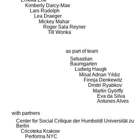
Kimberly Darcy-Mae
Lars Rudolph
Lea Draeger
Mickey Mahar
Roger Sala Reyner
Till Wonka
as part of team
Sebastian
Baumgarten
Ludwig Haugk
Misal Adnan Yıldız
Finnja Denkewitz
Dmitri Ryabkov
Martin Györffy
Eva da Silva
Antunes Alves
with partners
Center for Social Critique der Humboldt Universität zu
Berlin
Cricoteka Krakow
Performa NYC