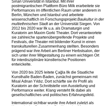
Sinan Universität in Istanbul. Mit ihrer
postmigrantischen Plattform Büro Milk erarbeitete sie
Performances im öffentlichen Raum unter anderem in
Berlin, München und Istanbul und arbeitete
wissenschaftlich im Forschungsprojekt
Baukultur in der
multiethnischen Stadt
an der Universität Siegen. Von
2012 bis 2020 war Ilk u.a. als Dramaturgin und
Kuratorin am Maxim Gorki Theater. Dort verantwortete
sie zahlreiche spartenübergreifende Projekte und
Festivals, die Theater mit bildender Kunst in einen
transkulturellen Zusammenhang stellten. Besonders
prägend war ihre Arbeit am Berliner Herbstsalon, der
sich unter ihrer Mitgestaltung zu einem wichtigen Ort
für interdisziplinäre künstlerische Positionen
entwickelte.
Von 2020 bis 2025 leitete Çağla Ilk die Staatliche
Kunsthalle Baden-Baden, zunächst gemeinsam mit
Misal Adnan Yıldız. Dort schärfte sie ihr Profil als
Kuratorin an der Schnittstelle von Ausstellung und
Performance weiter. Klang versteht Ilk dabei als
gesellschaftliches und politisches Erfahrungsfeld.
International sichtbar wurde ihre Arbeit zuletzt als