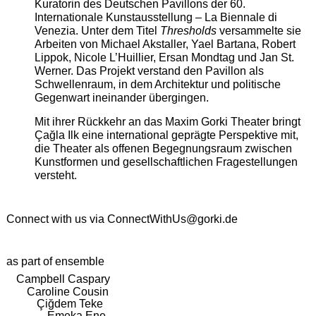
Kuratorin des Deutschen Pavillons der 60.
Internationale Kunstausstellung – La Biennale di
Venezia. Unter dem Titel
Thresholds
versammelte sie
Arbeiten von Michael Akstaller, Yael Bartana, Robert
Lippok, Nicole L’Huillier, Ersan Mondtag und Jan St.
Werner. Das Projekt verstand den Pavillon als
Schwellenraum, in dem Architektur und politische
Gegenwart ineinander übergingen.
Mit ihrer Rückkehr an das Maxim Gorki Theater bringt
Çağla Ilk eine international geprägte Perspektive mit,
die Theater als offenen Begegnungsraum zwischen
Kunstformen und gesellschaftlichen Fragestellungen
versteht.
Connect with us via
ConnectWithUs@gorki.de
as part of ensemble
Campbell Caspary
Caroline Cousin
Çiğdem Teke
Emeka Ene