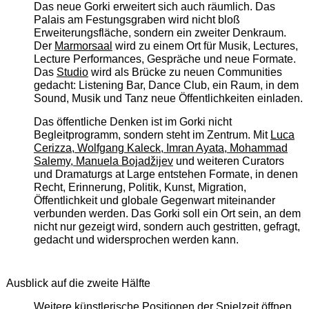
Das neue Gorki erweitert sich auch räumlich. Das
Palais am Festungsgraben wird nicht bloß
Erweiterungsfläche, sondern ein zweiter Denkraum.
Der
Marmorsaal
wird zu einem Ort für Musik, Lectures,
Lecture Performances, Gespräche und neue Formate.
Das
Studio
wird als Brücke zu neuen Communities
gedacht: Listening Bar, Dance Club, ein Raum, in dem
Sound, Musik und Tanz neue Öffentlichkeiten einladen.
Das öffentliche Denken ist im Gorki nicht
Begleitprogramm, sondern steht im Zentrum. Mit
Luca
Cerizza, Wolfgang Kaleck, Imran Ayata, Mohammad
Salemy, Manuela Bojadžijev
und weiteren Curators
und Dramaturgs at Large entstehen Formate, in denen
Recht, Erinnerung, Politik, Kunst, Migration,
Öffentlichkeit und globale Gegenwart miteinander
verbunden werden. Das Gorki soll ein Ort sein, an dem
nicht nur gezeigt wird, sondern auch gestritten, gefragt,
gedacht und widersprochen werden kann.
Ausblick auf die zweite Hälfte
Weitere künstlerische Positionen der Spielzeit öffnen