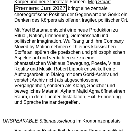
Körper und neue theatrale Formen.
Meg Stuart
Premiere: Juni 2027
bringt eine zentrale
choreografische Position der Gegenwart ans Gorki: ein
Denken des Körpers als offener, fragiler, politischer Ort.
Mit
Yael Bartana
entsteht eine neue Produktion zu
Ritual, Nation, Erinnerung, Gemeinschaft und
politischer Imagination.
Wu Tsang
und ihre Company
Moved by Motion nehmen sich eines klassischen
Stoffs an, spüren die poetischen und philosophischen
Aspekte auf und verdichten sie zu einer
phantastischen Welt aus Bewegung, Poesie, Virtual
Reality und Musik.
Robert Lippok
entwickelt eine
Auftragsarbeit im Dialog mit dem Gorki-Archiv und
versteht Archiv nicht als abgeschlossene
Vergangenheit, sondern als Klang, Speicher und
bewegliches Material.
Ayham Majid Agha
öffnet einen
Raum, in dem Theater, Installation, Exil, Erinnerung
und Sprache ineinandergreifen.
UNSPEAKABLE Sittenausstellung
im
Kronprinzenpalais
Ein zentraler Bestandteil der neuen Programmatik ist