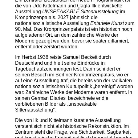
die von
Udo Kittelmann
und Çağla Ilk entwickelte
Ausstellung
UNSPEAKABLE Sittenausstellung
im
Kronprinzenpalais. 2027 jährt sich die
nationalsozialistische Ausstellung
Entartete Kunst
zum
90. Mal. Das Kronprinzenpalais ist ein historisch hoch
aufgeladener Ort, an dem zahlreiche Werke der
Moderne gezeigt wurden, bevor sie später diffamiert,
entfernt oder zerstört wurden.
Im Herbst 1936 reiste Samuel Beckett durch
Deutschland und hielt seine Eindrücke in
Tagebuchaufzeichnungen fest. Darin schildert er
seinen Besuch im Berliner Kronprinzenpalais, wo er
auf eine Ausstellung traf, die bereits von der radikalen
nationalsozialistischen Kulturpolitik „bereinigt“ worden
war: Zahlreiche Werke der Moderne waren entfernt. In
seinen German Diaries bezeichnete er die
verbliebenen Bilder als „unspeakable
Sittenausstellung“.
Die von Ilk und Kittelmann kuratierte Ausstellung
versteht sich nicht als historische Rekonstruktion. Im
Zentrum steht die Frage, wie Sichtbarkeit, Sagbarkeit
und künstlerische Freiheit politisch hergestellt werden