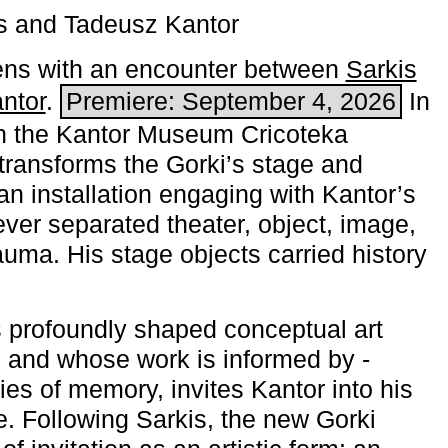
s and Tadeusz Kantor
ns with an encounter between
Sarkis
ntor
.
Premiere: September 4, 2026
In
h the ­Kantor Museum Cricoteka
transforms the Gorki’s stage and
an installation engaging with Kantor’s
ever separated theater, object, image,
uma. His stage objects carried history
 profoundly shaped conceptual art
 and whose work is informed by ­
ies of memory, invites Kantor into his
e. Following Sarkis, the new Gorki