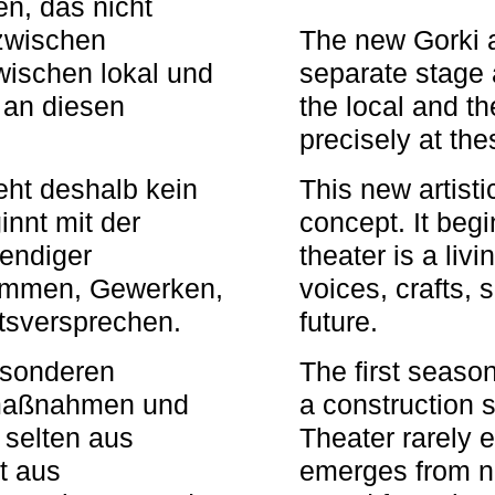
n, das nicht
zwischen
The new Gorki 
wischen lokal und
separate stage 
u an diesen
the local and th
precisely at th
eht deshalb kein
This new artisti
nnt mit der
concept. It begi
bendiger
theater is a li
timmen, Gewerken,
voices, crafts,
tsversprechen.
future.
besonderen
The first seaso
rmaßnahmen und
a construction s
 selten aus
Theater rarely 
t aus
emerges from ne