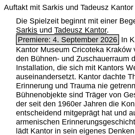
Auftakt mit Sarkis und Tadeusz Kanto
Die Spielzeit beginnt mit einer B
Sarkis
und
Tadeusz Kantor
.
Premiere: 4. September 2026
In K
Kantor Museum Cricoteka Kraków v
den Bühnen- und Zuschauerraum de
Installation, die sich mit Kantors W
auseinandersetzt. Kantor dachte The
Erinnerung und Trauma nie getrenn
Bühnenobjekte sind Träger von Ges
der seit den 1960er Jahren die Ko
entscheidend mitgeprägt hat und a
armenischen ­Erinnerungsgeschicht
lädt Kantor in sein eigenes Denken