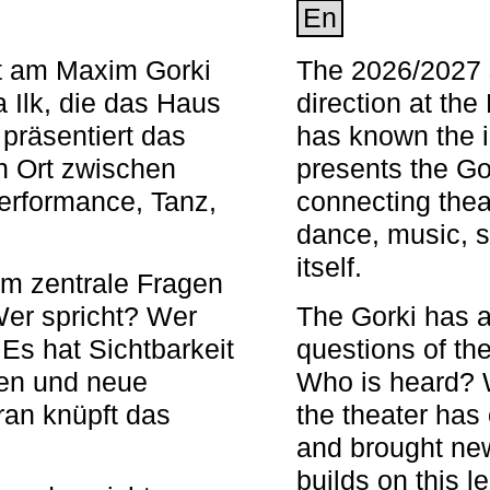
En
nt am Maxim Gorki
The 2026/2027 s
 Ilk, die das Haus
direction at th
 präsentiert das
has known the i
en Ort zwischen
presents the Go
Performance, Tanz,
connecting thea
dance, music, s
itself.
em zentrale Fragen
Wer spricht? Wer
The Gorki has a
s hat Sichtbarkeit
questions of th
en und neue
Who is heard? 
ran knüpft das
the theater has c
and brought new
builds on this l