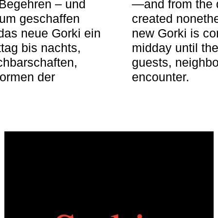
 Begehren – und
—and from the q
aum geschaffen
created nonethel
das neue Gorki ein
new Gorki is c
tag bis nachts,
midday until the
achbarschaften,
guests, neighbo
Formen der
encounter.