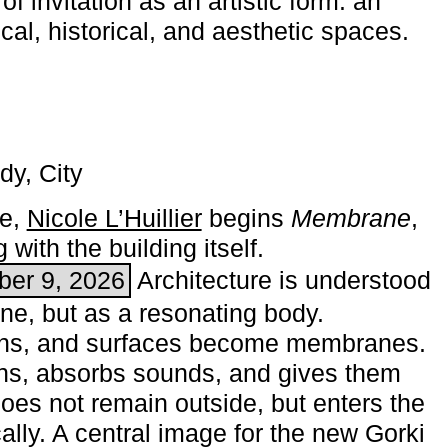
of invitation as an artistic form: an
ical, historical, and aesthetic spaces.
dy, City
me,
Nicole L’Huillier
begins ­
Membrane
,
with the building itself.
ber 9, 2026
Architecture is understood
one, but as a resonating body.
ins, and surfaces become membranes.
ns, absorbs sounds, and gives them
does not remain outside, but enters the
ally. A central image for the new Gorki