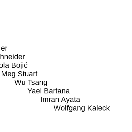
ler
hneider
ola Bojić
Meg Stuart
Wu Tsang
Yael Bartana
Imran Ayata
Wolfgang Kaleck