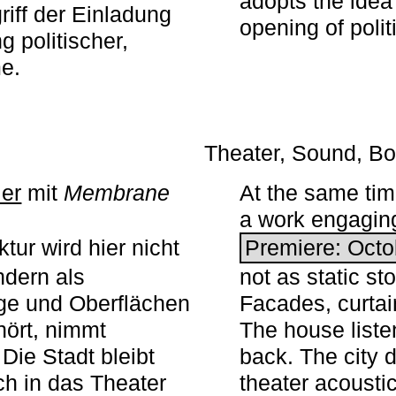
adopts the idea 
iff der Einladung
opening of polit
g politischer,
me.
Theater, Sound, Bo
ier
mit ­
Membrane
At the same ti
a work engaging 
tur wird hier nicht
Premiere: Octo
ndern als
not as static st
ge und Oberflächen
Facades, curta
ört, nimmt
The house liste
Die Stadt bleibt
back. The city 
sch in das Theater
theater acoustic