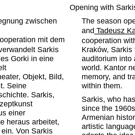
r
Opening with Sarki
egegnung zwischen
The season ope
and
Tadeusz Ka
ooperation mit dem
cooperation wit
erwandelt Sarkis
Kraków, Sarkis 
s Gorki in eine
auditorium into 
elt
world. Kantor n
ater, Objekt, Bild,
memory, and tra
t. Seine
within them.
chichte. Sarkis,
Sarkis, who has
nzeptkunst
since the 1960s
us einer
Armenian histor
e heraus arbeitet,
artistic languag
 ein. Von Sarkis