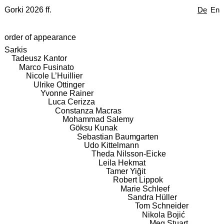
Gorki 2026 ff.
De
En
order of appearance
Sarkis
Tadeusz Kantor
Marco Fusinato
Nicole L’Huillier
Ulrike Ottinger
Yvonne Rainer
Luca Cerizza
Constanza Macras
Mohammad Salemy
Göksu Kunak
Sebastian Baumgarten
Udo Kittelmann
Theda Nilsson-Eicke
Leila Hekmat
Tamer Yiğit
Robert Lippok
Marie Schleef
Sandra Hüller
Tom Schneider
Nikola Bojić
Meg Stuart