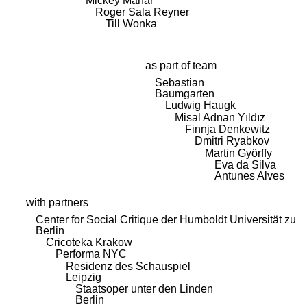
Mickey Mahar
Roger Sala Reyner
Till Wonka
as part of team
Sebastian
Baumgarten
Ludwig Haugk
Misal Adnan Yıldız
Finnja Denkewitz
Dmitri Ryabkov
Martin Györffy
Eva da Silva
Antunes Alves
with partners
Center for Social Critique der Humboldt Universität zu
Berlin
Cricoteka Krakow
Performa NYC
Residenz des Schauspiel
Leipzig
Staatsoper unter den Linden
Berlin