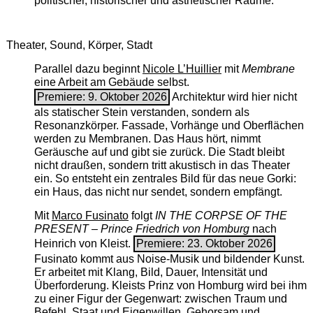
politischer, historischer und ästhetischer Räume.
Theater, Sound, Körper, Stadt
Parallel dazu beginnt
Nicole L’Huillier
mit ­
Membrane
eine Arbeit am Gebäude selbst.
Premiere: 9. Oktober 2026
Architektur wird hier nicht
als statischer Stein verstanden, sondern als
Resonanzkörper. Fassade, Vorhänge und Oberflächen
werden zu Membranen. Das Haus hört, nimmt
Geräusche auf und gibt sie zurück. Die Stadt bleibt
nicht draußen, sondern tritt akustisch in das Theater
ein. So entsteht ein zentrales Bild für das neue Gorki:
ein Haus, das nicht nur sendet, sondern empfängt.
Mit
Marco Fusinato
folgt
IN THE CORPSE OF THE
PRESENT – Prince Friedrich von Homburg
nach
Heinrich von Kleist.
Premiere: 23. Oktober 2026
Fusinato kommt aus Noise-Musik und bildender Kunst.
Er arbeitet mit Klang, Bild, Dauer, Intensität und
Überforderung. Kleists Prinz von Homburg wird bei ihm
zu einer Figur der Gegenwart: zwischen Traum und
Befehl, Staat und Eigenwillen, Gehorsam und