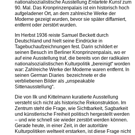
nationalsozialistische Ausstellung
Entartete Kunst
zum
90. Mal. Das Kronprinzenpalais ist ein historisch hoch
aufgeladener Ort, an dem zahlreiche Werke der
Moderne gezeigt wurden, bevor sie später diffamiert,
entfernt oder zerstört wurden.
Im Herbst 1936 reiste Samuel Beckett durch
Deutschland und hielt seine Eindrücke in
Tagebuchaufzeichnungen fest. Darin schildert er
seinen Besuch im Berliner Kronprinzenpalais, wo er
auf eine Ausstellung traf, die bereits von der radikalen
nationalsozialistischen Kulturpolitik „bereinigt“ worden
war: Zahlreiche Werke der Moderne waren entfernt. In
seinen German Diaries bezeichnete er die
verbliebenen Bilder als „unspeakable
Sittenausstellung“.
Die von Ilk und Kittelmann kuratierte Ausstellung
versteht sich nicht als historische Rekonstruktion. Im
Zentrum steht die Frage, wie Sichtbarkeit, Sagbarkeit
und künstlerische Freiheit politisch hergestellt werden
– und wie schnell sie wieder zerstört werden können.
Gerade heute, in einer Zeit, in der autoritäre
Kulturpolitiken weltweit erstarken, ist diese Frage nicht