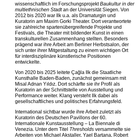
wissenschaftlich im Forschungsprojekt
Baukultur in der
multiethnischen Stadt
an der Universität Siegen. Von
2012 bis 2020 war Ilk u.a. als Dramaturgin und
Kuratorin am Maxim Gorki Theater. Dort verantwortete
sie zahlreiche spartenübergreifende Projekte und
Festivals, die Theater mit bildender Kunst in einen
transkulturellen Zusammenhang stellten. Besonders
prägend war ihre Arbeit am Berliner Herbstsalon, der
sich unter ihrer Mitgestaltung zu einem wichtigen Ort
für interdisziplinäre künstlerische Positionen
entwickelte.
Von 2020 bis 2025 leitete Çağla Ilk die Staatliche
Kunsthalle Baden-Baden, zunächst gemeinsam mit
Misal Adnan Yıldız. Dort schärfte sie ihr Profil als
Kuratorin an der Schnittstelle von Ausstellung und
Performance weiter. Klang versteht Ilk dabei als
gesellschaftliches und politisches Erfahrungsfeld.
International sichtbar wurde ihre Arbeit zuletzt als
Kuratorin des Deutschen Pavillons der 60.
Internationale Kunstausstellung – La Biennale di
Venezia. Unter dem Titel
Thresholds
versammelte sie
Arbeiten von Michael Akstaller, Yael Bartana, Robert