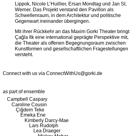
Lippok, Nicole L’Huillier, Ersan Mondtag und Jan St.
Werner. Das Projekt verstand den Pavillon als
Schwellenraum, in dem Architektur und politische
Gegenwart ineinander übergingen.
Mit ihrer Rückkehr an das Maxim Gorki Theater bringt
Çağla Ilk eine international geprägte Perspektive mit,
die Theater als offenen Begegnungsraum zwischen
Kunstformen und gesellschaftlichen Fragestellungen
versteht.
Connect with us via
ConnectWithUs@gorki.de
as part of ensemble
Campbell Caspary
Caroline Cousin
Çiğdem Teke
Emeka Ene
Kimberly Darcy-Mae
Lars Rudolph
Lea Draeger