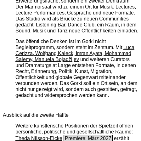
Erweiterungsfläche, sondern ein zweiter Denkraum.
Der
Marmorsaal
wird zu einem Ort für Musik, Lectures,
Lecture Performances, Gespräche und neue Formate.
Das
Studio
wird als Brücke zu neuen Communities
gedacht: Listening Bar, Dance Club, ein Raum, in dem
Sound, Musik und Tanz neue Öffentlichkeiten einladen.
Das öffentliche Denken ist im Gorki nicht
Begleitprogramm, sondern steht im Zentrum. Mit
Luca
Cerizza, Wolfgang Kaleck, Imran Ayata, Mohammad
Salemy, Manuela Bojadžijev
und weiteren Curators
und Dramaturgs at Large entstehen Formate, in denen
Recht, Erinnerung, Politik, Kunst, Migration,
Öffentlichkeit und globale Gegenwart miteinander
verbunden werden. Das Gorki soll ein Ort sein, an dem
nicht nur gezeigt wird, sondern auch gestritten, gefragt,
gedacht und widersprochen werden kann.
Ausblick auf die zweite Hälfte
Weitere künstlerische Positionen der Spielzeit öffnen
persönliche, politische und gesellschaftliche Räume:
Theda Nilsson-Eicke
Premiere: März 2027
erzählt