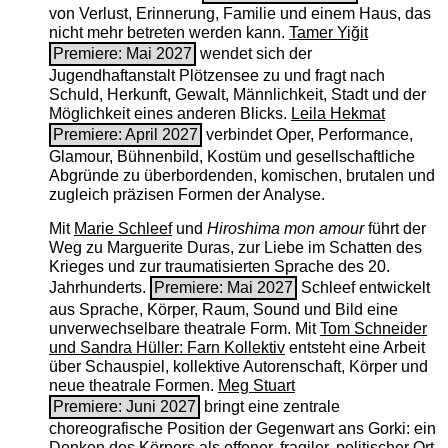
von Verlust, Erinnerung, Familie und einem Haus, das
nicht mehr betreten werden kann.
Tamer Yiğit
Premiere: Mai 2027
wendet sich der
Jugendhaftanstalt Plötzensee zu und fragt nach
Schuld, Herkunft, Gewalt, Männlichkeit, Stadt und der
Möglichkeit eines anderen Blicks.
Leila Hekmat
Premiere: April 2027
verbindet Oper, Performance,
Glamour, Bühnenbild, Kostüm und gesellschaftliche
Abgründe zu überbordenden, komischen, brutalen und
zugleich präzisen Formen der Analyse.
Mit
Marie Schleef
und
Hiroshima mon amour
führt der
Weg zu Marguerite Duras, zur Liebe im Schatten des
Krieges und zur traumatisierten Sprache des 20.
Jahrhunderts.
Premiere: Mai 2027
Schleef entwickelt
aus Sprache, Körper, Raum, Sound und Bild eine
unverwechselbare theatrale Form. Mit
Tom Schneider
und Sandra Hüller: Farn Kollektiv
entsteht eine Arbeit
über Schauspiel, kollektive Autorenschaft, Körper und
neue theatrale Formen.
Meg Stuart
Premiere: Juni 2027
bringt eine zentrale
choreografische Position der Gegenwart ans Gorki: ein
Denken des Körpers als offener, fragiler, politischer Ort.