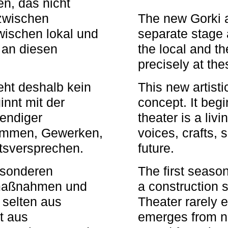
n, das nicht
zwischen
The new Gorki 
wischen lokal und
separate stage 
u an diesen
the local and th
precisely at th
eht deshalb kein
This new artisti
nnt mit der
concept. It begi
bendiger
theater is a li
timmen, Gewerken,
voices, crafts,
tsversprechen.
future.
besonderen
The first seaso
rmaßnahmen und
a construction s
 selten aus
Theater rarely 
t aus
emerges from ne