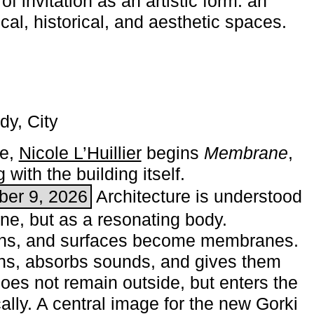
of invitation as an artistic form: an
ical, historical, and aesthetic spaces.
dy, City
me,
Nicole L’Huillier
begins ­
Membrane
,
with the building itself.
ber 9, 2026
Architecture is understood
one, but as a resonating body.
ins, and surfaces become membranes.
ns, absorbs sounds, and gives them
does not remain outside, but enters the
ally. A central image for the new Gorki