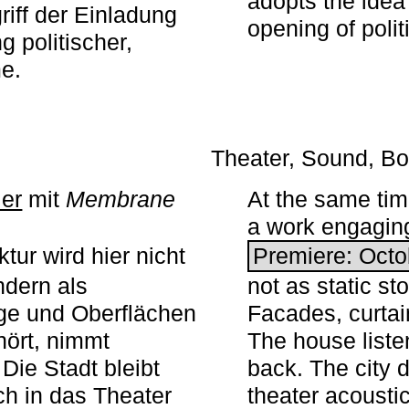
adopts the idea 
iff der Einladung
opening of polit
g politischer,
me.
Theater, Sound, Bo
ier
mit ­
Membrane
At the same ti
a work engaging 
tur wird hier nicht
Premiere: Octo
ndern als
not as static st
ge und Oberflächen
Facades, curta
ört, nimmt
The house liste
Die Stadt bleibt
back. The city 
sch in das Theater
theater acoustic