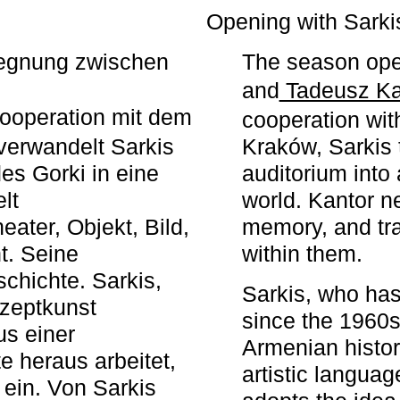
r
Opening with Sarki
egegnung zwischen
The season ope
and
Tadeusz Ka
ooperation mit dem
cooperation wit
erwandelt Sarkis
Kraków, Sarkis 
s Gorki in eine
auditorium into 
elt
world. Kantor n
ater, Objekt, Bild,
memory, and tra
t. Seine
within them.
chichte. Sarkis,
Sarkis, who has
nzeptkunst
since the 1960s
us einer
Armenian histor
e heraus arbeitet,
artistic languag
 ein. Von Sarkis