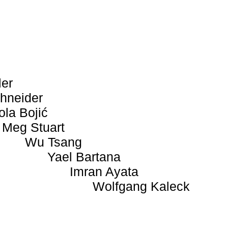
ler
hneider
ola Bojić
Meg Stuart
Wu Tsang
Yael Bartana
Imran Ayata
Wolfgang Kaleck