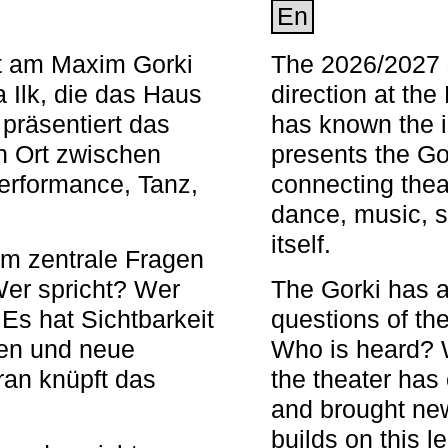
En
nt am Maxim Gorki
The 2026/2027 s
 Ilk, die das Haus
direction at th
 präsentiert das
has known the i
en Ort zwischen
presents the Go
Performance, Tanz,
connecting thea
dance, music, s
itself.
em zentrale Fragen
Wer spricht? Wer
The Gorki has a
s hat Sichtbarkeit
questions of th
en und neue
Who is heard? 
ran knüpft das
the theater has c
and brought new
builds on this l