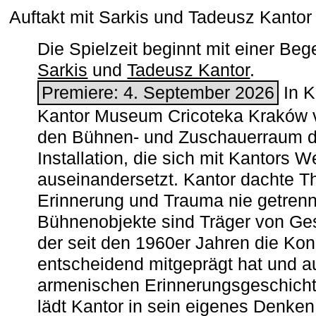
Auftakt mit Sarkis und Tadeusz Kanto
Die Spielzeit beginnt mit einer B
Sarkis
und
Tadeusz Kantor
.
Premiere: 4. September 2026
In K
Kantor Museum Cricoteka Kraków v
den Bühnen- und Zuschauerraum de
Installation, die sich mit Kantors W
auseinandersetzt. Kantor dachte The
Erinnerung und Trauma nie getrenn
Bühnenobjekte sind Träger von Ges
der seit den 1960er Jahren die Ko
entscheidend mitgeprägt hat und a
armenischen ­Erinnerungsgeschicht
lädt Kantor in sein eigenes Denken