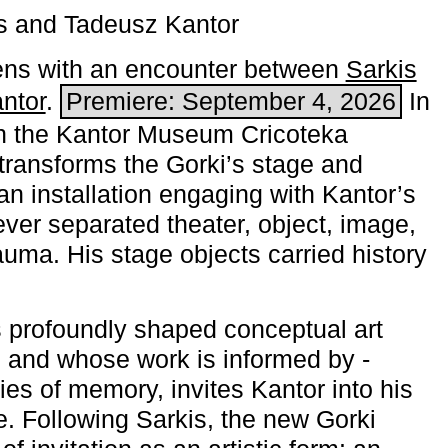
s and Tadeusz Kantor
ns with an encounter between
Sarkis
ntor
.
Premiere: September 4, 2026
In
h the ­Kantor Museum Cricoteka
transforms the Gorki’s stage and
an installation engaging with Kantor’s
ever separated theater, object, image,
uma. His stage objects carried history
 profoundly shaped conceptual art
 and whose work is informed by ­
ies of memory, invites Kantor into his
e. Following Sarkis, the new Gorki