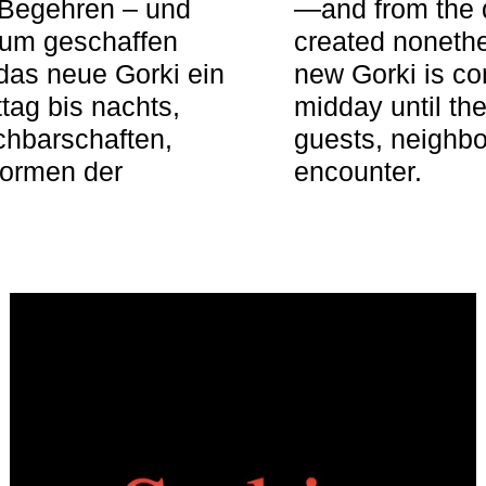
 Begehren – und
—and from the q
aum geschaffen
created nonethel
das neue Gorki ein
new Gorki is c
tag bis nachts,
midday until the
achbarschaften,
guests, neighbo
Formen der
encounter.