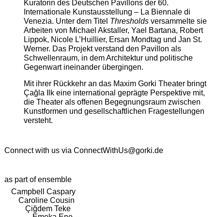
Kuratorin des Deutschen Pavillons der 60.
Internationale Kunstausstellung – La Biennale di
Venezia. Unter dem Titel
Thresholds
versammelte sie
Arbeiten von Michael Akstaller, Yael Bartana, Robert
Lippok, Nicole L’Huillier, Ersan Mondtag und Jan St.
Werner. Das Projekt verstand den Pavillon als
Schwellenraum, in dem Architektur und politische
Gegenwart ineinander übergingen.
Mit ihrer Rückkehr an das Maxim Gorki Theater bringt
Çağla Ilk eine international geprägte Perspektive mit,
die Theater als offenen Begegnungsraum zwischen
Kunstformen und gesellschaftlichen Fragestellungen
versteht.
Connect with us via
ConnectWithUs@gorki.de
as part of ensemble
Campbell Caspary
Caroline Cousin
Çiğdem Teke
Emeka Ene