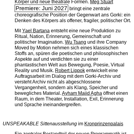
Körper und neue theatrale Formen.
Meg Stuart
Premiere: Juni 2027
bringt eine zentrale
choreografische Position der Gegenwart ans Gorki: ein
Denken des Körpers als offener, fragiler, politischer Ort.
Mit
Yael Bartana
entsteht eine neue Produktion zu
Ritual, Nation, Erinnerung, Gemeinschaft und
politischer Imagination.
Wu Tsang
und ihre Company
Moved by Motion nehmen sich eines klassischen
Stoffs an, spüren die poetischen und philosophischen
Aspekte auf und verdichten sie zu einer
phantastischen Welt aus Bewegung, Poesie, Virtual
Reality und Musik.
Robert Lippok
entwickelt eine
Auftragsarbeit im Dialog mit dem Gorki-Archiv und
versteht Archiv nicht als abgeschlossene
Vergangenheit, sondern als Klang, Speicher und
bewegliches Material.
Ayham Majid Agha
öffnet einen
Raum, in dem Theater, Installation, Exil, Erinnerung
und Sprache ineinandergreifen.
UNSPEAKABLE Sittenausstellung
im
Kronprinzenpalais
Ein zentraler Bestandteil der neuen Programmatik ist