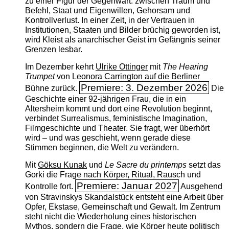
zu einer Figur der Gegenwart: zwischen Traum und
Befehl, Staat und Eigenwillen, Gehorsam und
Kontrollverlust. In einer Zeit, in der Vertrauen in
Institutionen, Staaten und Bilder brüchig geworden ist,
wird Kleist als anarchischer Geist im Gefängnis seiner
Grenzen lesbar.
Im Dezember kehrt
Ulrike Ottinger
mit
The ­Hearing
Trumpet
von Leonora Carrington auf die Berliner
Premiere: 3. Dezember 2026
Bühne zurück.
Die
Geschichte einer 92-jährigen Frau, die in ein
Altersheim kommt und dort eine Revolution beginnt,
verbindet Surrealismus, feministische Imagination,
Filmgeschichte und Theater. Sie fragt, wer überhört
wird – und was geschieht, wenn gerade diese
Stimmen beginnen, die Welt zu verändern.
Mit
Göksu Kunak
und
Le Sacre du printemps
setzt das
Gorki die Frage nach Körper, Ritual, Rausch und
Premiere: Januar 2027
Kontrolle fort.
Ausgehend
von Stravinskys Skandalstück entsteht eine Arbeit über
Opfer, Ekstase, Gemeinschaft und Gewalt. Im Zentrum
steht nicht die Wiederholung eines historischen
Mythos, sondern die Frage, wie Körper heute politisch