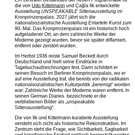
die von
Udo Kittelmann
und Çağla Ilk entwickelte
Ausstellung
UNSPEAKABLE Sittenausstellung
im
Kronprinzenpalais. 2027 jährt sich die
nationalsozialistische Ausstellung
Entartete Kunst
zum
90. Mal. Das Kronprinzenpalais ist ein historisch hoch
aufgeladener Ort, an dem zahlreiche Werke der
Moderne gezeigt wurden, bevor sie später diffamiert,
entfernt oder zerstört wurden.
Im Herbst 1936 reiste Samuel Beckett durch
Deutschland und hielt seine Eindrücke in
Tagebuchaufzeichnungen fest. Darin schildert er
seinen Besuch im Berliner Kronprinzenpalais, wo er
auf eine Ausstellung traf, die bereits von der radikalen
nationalsozialistischen Kulturpolitik „bereinigt“ worden
war: Zahlreiche Werke der Moderne waren entfernt. In
seinen German Diaries bezeichnete er die
verbliebenen Bilder als „unspeakable
Sittenausstellung“.
Die von Ilk und Kittelmann kuratierte Ausstellung
versteht sich nicht als historische Rekonstruktion. Im
Zentrum steht die Frage, wie Sichtbarkeit, Sagbarkeit
und künstlerische Freiheit politisch hergestellt werden