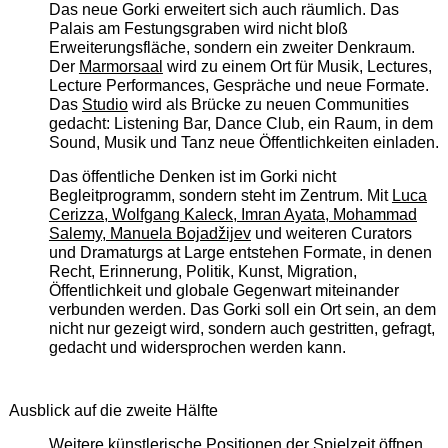
Das neue Gorki erweitert sich auch räumlich. Das
Palais am Festungsgraben wird nicht bloß
Erweiterungsfläche, sondern ein zweiter Denkraum.
Der
Marmorsaal
wird zu einem Ort für Musik, Lectures,
Lecture Performances, Gespräche und neue Formate.
Das
Studio
wird als Brücke zu neuen Communities
gedacht: Listening Bar, Dance Club, ein Raum, in dem
Sound, Musik und Tanz neue Öffentlichkeiten einladen.
Das öffentliche Denken ist im Gorki nicht
Begleitprogramm, sondern steht im Zentrum. Mit
Luca
Cerizza, Wolfgang Kaleck, Imran Ayata, Mohammad
Salemy, Manuela Bojadžijev
und weiteren Curators
und Dramaturgs at Large entstehen Formate, in denen
Recht, Erinnerung, Politik, Kunst, Migration,
Öffentlichkeit und globale Gegenwart miteinander
verbunden werden. Das Gorki soll ein Ort sein, an dem
nicht nur gezeigt wird, sondern auch gestritten, gefragt,
gedacht und widersprochen werden kann.
Ausblick auf die zweite Hälfte
Weitere künstlerische Positionen der Spielzeit öffnen