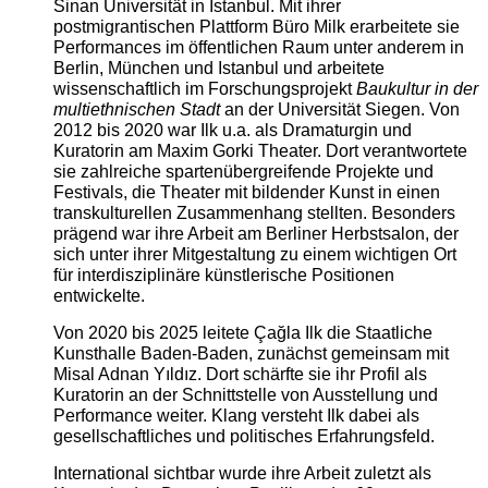
Sinan Universität in Istanbul. Mit ihrer
postmigrantischen Plattform Büro Milk erarbeitete sie
Performances im öffentlichen Raum unter anderem in
Berlin, München und Istanbul und arbeitete
wissenschaftlich im Forschungsprojekt
Baukultur in der
multiethnischen Stadt
an der Universität Siegen. Von
2012 bis 2020 war Ilk u.a. als Dramaturgin und
Kuratorin am Maxim Gorki Theater. Dort verantwortete
sie zahlreiche spartenübergreifende Projekte und
Festivals, die Theater mit bildender Kunst in einen
transkulturellen Zusammenhang stellten. Besonders
prägend war ihre Arbeit am Berliner Herbstsalon, der
sich unter ihrer Mitgestaltung zu einem wichtigen Ort
für interdisziplinäre künstlerische Positionen
entwickelte.
Von 2020 bis 2025 leitete Çağla Ilk die Staatliche
Kunsthalle Baden-Baden, zunächst gemeinsam mit
Misal Adnan Yıldız. Dort schärfte sie ihr Profil als
Kuratorin an der Schnittstelle von Ausstellung und
Performance weiter. Klang versteht Ilk dabei als
gesellschaftliches und politisches Erfahrungsfeld.
International sichtbar wurde ihre Arbeit zuletzt als