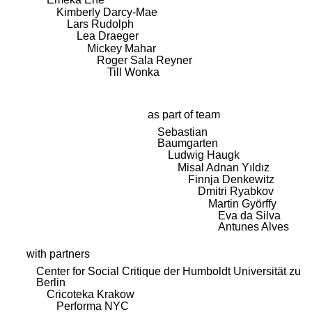
Kimberly Darcy-Mae
Lars Rudolph
Lea Draeger
Mickey Mahar
Roger Sala Reyner
Till Wonka
as part of team
Sebastian
Baumgarten
Ludwig Haugk
Misal Adnan Yıldız
Finnja Denkewitz
Dmitri Ryabkov
Martin Györffy
Eva da Silva
Antunes Alves
with partners
Center for Social Critique der Humboldt Universität zu
Berlin
Cricoteka Krakow
Performa NYC