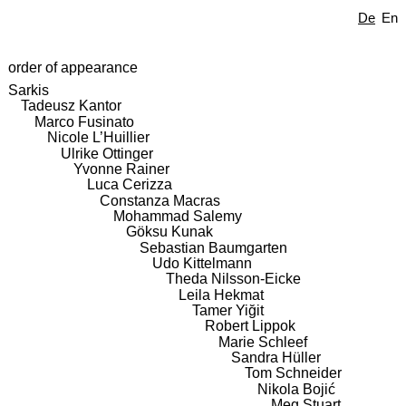
De
En
order of appearance
Sarkis
Tadeusz Kantor
Marco Fusinato
Nicole L’Huillier
Ulrike Ottinger
Yvonne Rainer
Luca Cerizza
Constanza Macras
Mohammad Salemy
Göksu Kunak
Sebastian Baumgarten
Udo Kittelmann
Theda Nilsson-Eicke
Leila Hekmat
Tamer Yiğit
Robert Lippok
Marie Schleef
Sandra Hüller
Tom Schneider
Nikola Bojić
Meg Stuart