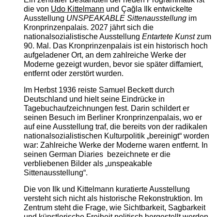
die von
Udo Kittelmann
und Çağla Ilk entwickelte
Ausstellung
UNSPEAKABLE Sittenausstellung
im
Kronprinzenpalais. 2027 jährt sich die
nationalsozialistische Ausstellung
Entartete Kunst
zum
90. Mal. Das Kronprinzenpalais ist ein historisch hoch
aufgeladener Ort, an dem zahlreiche Werke der
Moderne gezeigt wurden, bevor sie später diffamiert,
entfernt oder zerstört wurden.
Im Herbst 1936 reiste Samuel Beckett durch
Deutschland und hielt seine Eindrücke in
Tagebuchaufzeichnungen fest. Darin schildert er
seinen Besuch im Berliner Kronprinzenpalais, wo er
auf eine Ausstellung traf, die bereits von der radikalen
nationalsozialistischen Kulturpolitik „bereinigt“ worden
war: Zahlreiche Werke der Moderne waren entfernt. In
seinen German Diaries bezeichnete er die
verbliebenen Bilder als „unspeakable
Sittenausstellung“.
Die von Ilk und Kittelmann kuratierte Ausstellung
versteht sich nicht als historische Rekonstruktion. Im
Zentrum steht die Frage, wie Sichtbarkeit, Sagbarkeit
und künstlerische Freiheit politisch hergestellt werden