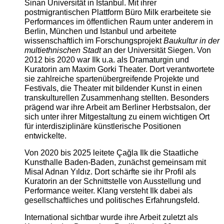
Sinan Universität in Istanbul. Mit ihrer
postmigrantischen Plattform Büro Milk erarbeitete sie
Performances im öffentlichen Raum unter anderem in
Berlin, München und Istanbul und arbeitete
wissenschaftlich im Forschungsprojekt
Baukultur in der
multiethnischen Stadt
an der Universität Siegen. Von
2012 bis 2020 war Ilk u.a. als Dramaturgin und
Kuratorin am Maxim Gorki Theater. Dort verantwortete
sie zahlreiche spartenübergreifende Projekte und
Festivals, die Theater mit bildender Kunst in einen
transkulturellen Zusammenhang stellten. Besonders
prägend war ihre Arbeit am Berliner Herbstsalon, der
sich unter ihrer Mitgestaltung zu einem wichtigen Ort
für interdisziplinäre künstlerische Positionen
entwickelte.
Von 2020 bis 2025 leitete Çağla Ilk die Staatliche
Kunsthalle Baden-Baden, zunächst gemeinsam mit
Misal Adnan Yıldız. Dort schärfte sie ihr Profil als
Kuratorin an der Schnittstelle von Ausstellung und
Performance weiter. Klang versteht Ilk dabei als
gesellschaftliches und politisches Erfahrungsfeld.
International sichtbar wurde ihre Arbeit zuletzt als