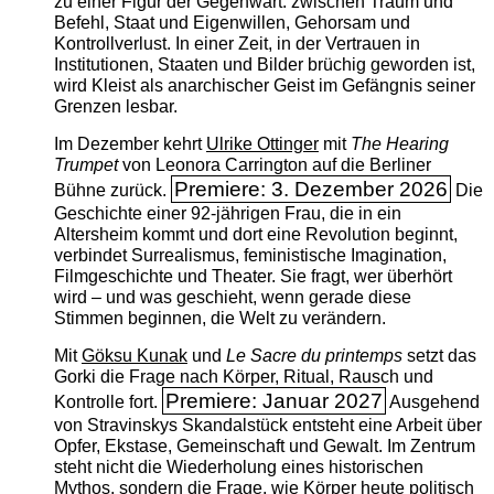
zu einer Figur der Gegenwart: zwischen Traum und
Befehl, Staat und Eigenwillen, Gehorsam und
Kontrollverlust. In einer Zeit, in der Vertrauen in
Institutionen, Staaten und Bilder brüchig geworden ist,
wird Kleist als anarchischer Geist im Gefängnis seiner
Grenzen lesbar.
Im Dezember kehrt
Ulrike Ottinger
mit
The ­Hearing
Trumpet
von Leonora Carrington auf die Berliner
Premiere: 3. Dezember 2026
Bühne zurück.
Die
Geschichte einer 92-jährigen Frau, die in ein
Altersheim kommt und dort eine Revolution beginnt,
verbindet Surrealismus, feministische Imagination,
Filmgeschichte und Theater. Sie fragt, wer überhört
wird – und was geschieht, wenn gerade diese
Stimmen beginnen, die Welt zu verändern.
Mit
Göksu Kunak
und
Le Sacre du printemps
setzt das
Gorki die Frage nach Körper, Ritual, Rausch und
Premiere: Januar 2027
Kontrolle fort.
Ausgehend
von Stravinskys Skandalstück entsteht eine Arbeit über
Opfer, Ekstase, Gemeinschaft und Gewalt. Im Zentrum
steht nicht die Wiederholung eines historischen
Mythos, sondern die Frage, wie Körper heute politisch