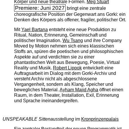
Körper und neue theatrale Formen.
Meg Stuart
Premiere: Juni 2027
bringt eine zentrale
choreografische Position der Gegenwart ans Gorki: ein
Denken des Körpers als offener, fragiler, politischer Ort.
Mit
Yael Bartana
entsteht eine neue Produktion zu
Ritual, Nation, Erinnerung, Gemeinschaft und
politischer Imagination.
Wu Tsang
und ihre Company
Moved by Motion nehmen sich eines klassischen
Stoffs an, spüren die poetischen und philosophischen
Aspekte auf und verdichten sie zu einer
phantastischen Welt aus Bewegung, Poesie, Virtual
Reality und Musik.
Robert Lippok
entwickelt eine
Auftragsarbeit im Dialog mit dem Gorki-Archiv und
versteht Archiv nicht als abgeschlossene
Vergangenheit, sondern als Klang, Speicher und
bewegliches Material.
Ayham Majid Agha
öffnet einen
Raum, in dem Theater, Installation, Exil, Erinnerung
und Sprache ineinandergreifen.
UNSPEAKABLE Sittenausstellung
im
Kronprinzenpalais
Ein zentraler Bestandteil der neuen Programmatik ist