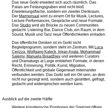
Das neue Gorki erweitert sich auch räumlich. Das
Palais am Festungsgraben wird nicht bloß
Erweiterungsfläche, sondern ein zweiter Denkraum.
Der
Marmorsaal
wird zu einem Ort für Musik, Lectures,
Lecture Performances, Gespräche und neue Formate.
Das
Studio
wird als Brücke zu neuen Communities
gedacht: Listening Bar, Dance Club, ein Raum, in dem
Sound, Musik und Tanz neue Öffentlichkeiten einladen.
Das öffentliche Denken ist im Gorki nicht
Begleitprogramm, sondern steht im Zentrum. Mit
Luca
Cerizza, Wolfgang Kaleck, Imran Ayata, Mohammad
Salemy, Manuela Bojadžijev
und weiteren Curators
und Dramaturgs at Large entstehen Formate, in denen
Recht, Erinnerung, Politik, Kunst, Migration,
Öffentlichkeit und globale Gegenwart miteinander
verbunden werden. Das Gorki soll ein Ort sein, an dem
nicht nur gezeigt wird, sondern auch gestritten, gefragt,
gedacht und widersprochen werden kann.
Ausblick auf die zweite Hälfte
Weitere künstlerische Positionen der Spielzeit öffnen