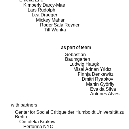
Kimberly Darcy-Mae
Lars Rudolph
Lea Draeger
Mickey Mahar
Roger Sala Reyner
Till Wonka
as part of team
Sebastian
Baumgarten
Ludwig Haugk
Misal Adnan Yıldız
Finnja Denkewitz
Dmitri Ryabkov
Martin Györffy
Eva da Silva
Antunes Alves
with partners
Center for Social Critique der Humboldt Universität zu
Berlin
Cricoteka Krakow
Performa NYC