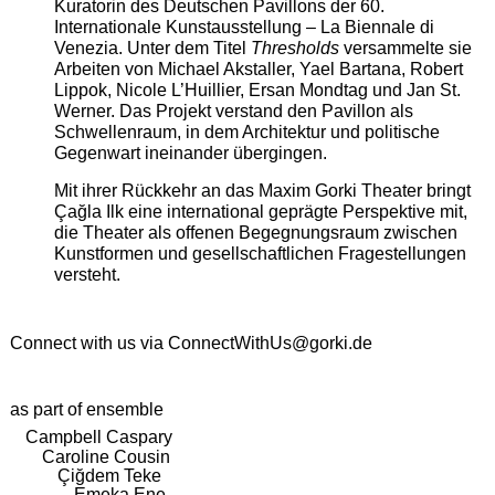
Kuratorin des Deutschen Pavillons der 60.
Internationale Kunstausstellung – La Biennale di
Venezia. Unter dem Titel
Thresholds
versammelte sie
Arbeiten von Michael Akstaller, Yael Bartana, Robert
Lippok, Nicole L’Huillier, Ersan Mondtag und Jan St.
Werner. Das Projekt verstand den Pavillon als
Schwellenraum, in dem Architektur und politische
Gegenwart ineinander übergingen.
Mit ihrer Rückkehr an das Maxim Gorki Theater bringt
Çağla Ilk eine international geprägte Perspektive mit,
die Theater als offenen Begegnungsraum zwischen
Kunstformen und gesellschaftlichen Fragestellungen
versteht.
Connect with us via
ConnectWithUs@gorki.de
as part of ensemble
Campbell Caspary
Caroline Cousin
Çiğdem Teke
Emeka Ene