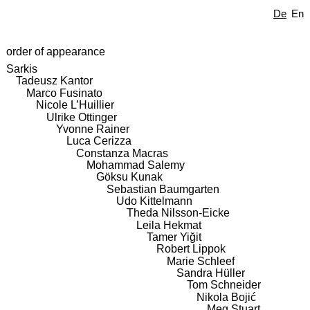
De
En
order of appearance
Sarkis
Tadeusz Kantor
Marco Fusinato
Nicole L’Huillier
Ulrike Ottinger
Yvonne Rainer
Luca Cerizza
Constanza Macras
Mohammad Salemy
Göksu Kunak
Sebastian Baumgarten
Udo Kittelmann
Theda Nilsson-Eicke
Leila Hekmat
Tamer Yiğit
Robert Lippok
Marie Schleef
Sandra Hüller
Tom Schneider
Nikola Bojić
Meg Stuart