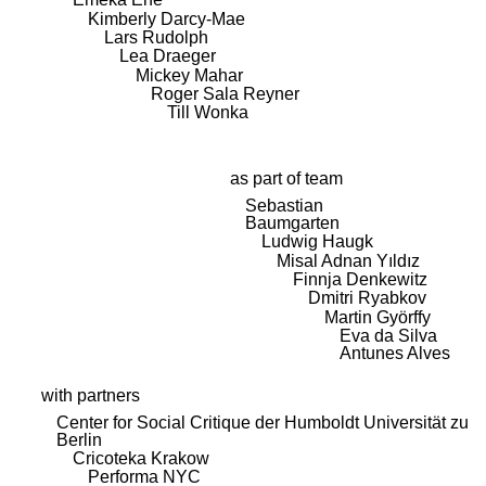
Kimberly Darcy-Mae
Lars Rudolph
Lea Draeger
Mickey Mahar
Roger Sala Reyner
Till Wonka
as part of team
Sebastian
Baumgarten
Ludwig Haugk
Misal Adnan Yıldız
Finnja Denkewitz
Dmitri Ryabkov
Martin Györffy
Eva da Silva
Antunes Alves
with partners
Center for Social Critique der Humboldt Universität zu
Berlin
Cricoteka Krakow
Performa NYC