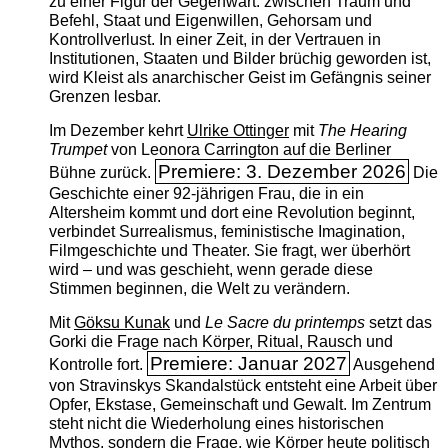
zu einer Figur der Gegenwart: zwischen Traum und
Befehl, Staat und Eigenwillen, Gehorsam und
Kontrollverlust. In einer Zeit, in der Vertrauen in
Institutionen, Staaten und Bilder brüchig geworden ist,
wird Kleist als anarchischer Geist im Gefängnis seiner
Grenzen lesbar.
Im Dezember kehrt
Ulrike Ottinger
mit
The ­Hearing
Trumpet
von Leonora Carrington auf die Berliner
Premiere: 3. Dezember 2026
Bühne zurück.
Die
Geschichte einer 92-jährigen Frau, die in ein
Altersheim kommt und dort eine Revolution beginnt,
verbindet Surrealismus, feministische Imagination,
Filmgeschichte und Theater. Sie fragt, wer überhört
wird – und was geschieht, wenn gerade diese
Stimmen beginnen, die Welt zu verändern.
Mit
Göksu Kunak
und
Le Sacre du printemps
setzt das
Gorki die Frage nach Körper, Ritual, Rausch und
Premiere: Januar 2027
Kontrolle fort.
Ausgehend
von Stravinskys Skandalstück entsteht eine Arbeit über
Opfer, Ekstase, Gemeinschaft und Gewalt. Im Zentrum
steht nicht die Wiederholung eines historischen
Mythos, sondern die Frage, wie Körper heute politisch