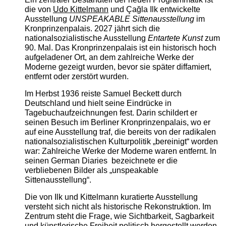
die von
Udo Kittelmann
und Çağla Ilk entwickelte
Ausstellung
UNSPEAKABLE Sittenausstellung
im
Kronprinzenpalais. 2027 jährt sich die
nationalsozialistische Ausstellung
Entartete Kunst
zum
90. Mal. Das Kronprinzenpalais ist ein historisch hoch
aufgeladener Ort, an dem zahlreiche Werke der
Moderne gezeigt wurden, bevor sie später diffamiert,
entfernt oder zerstört wurden.
Im Herbst 1936 reiste Samuel Beckett durch
Deutschland und hielt seine Eindrücke in
Tagebuchaufzeichnungen fest. Darin schildert er
seinen Besuch im Berliner Kronprinzenpalais, wo er
auf eine Ausstellung traf, die bereits von der radikalen
nationalsozialistischen Kulturpolitik „bereinigt“ worden
war: Zahlreiche Werke der Moderne waren entfernt. In
seinen German Diaries bezeichnete er die
verbliebenen Bilder als „unspeakable
Sittenausstellung“.
Die von Ilk und Kittelmann kuratierte Ausstellung
versteht sich nicht als historische Rekonstruktion. Im
Zentrum steht die Frage, wie Sichtbarkeit, Sagbarkeit
und künstlerische Freiheit politisch hergestellt werden