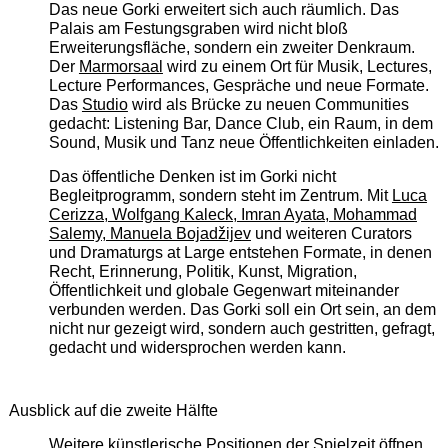
Das neue Gorki erweitert sich auch räumlich. Das
Palais am Festungsgraben wird nicht bloß
Erweiterungsfläche, sondern ein zweiter Denkraum.
Der
Marmorsaal
wird zu einem Ort für Musik, Lectures,
Lecture Performances, Gespräche und neue Formate.
Das
Studio
wird als Brücke zu neuen Communities
gedacht: Listening Bar, Dance Club, ein Raum, in dem
Sound, Musik und Tanz neue Öffentlichkeiten einladen.
Das öffentliche Denken ist im Gorki nicht
Begleitprogramm, sondern steht im Zentrum. Mit
Luca
Cerizza, Wolfgang Kaleck, Imran Ayata, Mohammad
Salemy, Manuela Bojadžijev
und weiteren Curators
und Dramaturgs at Large entstehen Formate, in denen
Recht, Erinnerung, Politik, Kunst, Migration,
Öffentlichkeit und globale Gegenwart miteinander
verbunden werden. Das Gorki soll ein Ort sein, an dem
nicht nur gezeigt wird, sondern auch gestritten, gefragt,
gedacht und widersprochen werden kann.
Ausblick auf die zweite Hälfte
Weitere künstlerische Positionen der Spielzeit öffnen