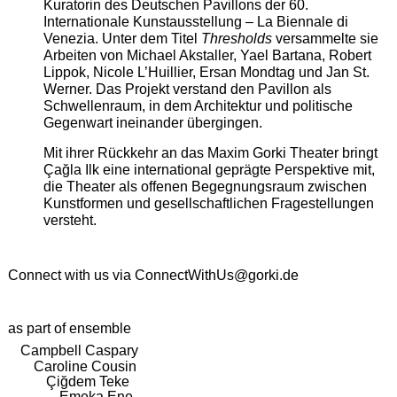
Kuratorin des Deutschen Pavillons der 60.
Internationale Kunstausstellung – La Biennale di
Venezia. Unter dem Titel
Thresholds
versammelte sie
Arbeiten von Michael Akstaller, Yael Bartana, Robert
Lippok, Nicole L’Huillier, Ersan Mondtag und Jan St.
Werner. Das Projekt verstand den Pavillon als
Schwellenraum, in dem Architektur und politische
Gegenwart ineinander übergingen.
Mit ihrer Rückkehr an das Maxim Gorki Theater bringt
Çağla Ilk eine international geprägte Perspektive mit,
die Theater als offenen Begegnungsraum zwischen
Kunstformen und gesellschaftlichen Fragestellungen
versteht.
Connect with us via
ConnectWithUs@gorki.de
as part of ensemble
Campbell Caspary
Caroline Cousin
Çiğdem Teke
Emeka Ene