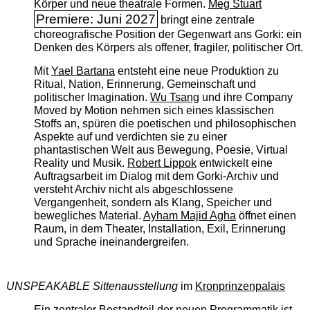
Körper und neue theatrale Formen.
Meg Stuart
Premiere: Juni 2027
bringt eine zentrale
choreografische Position der Gegenwart ans Gorki: ein
Denken des Körpers als offener, fragiler, politischer Ort.
Mit
Yael Bartana
entsteht eine neue Produktion zu
Ritual, Nation, Erinnerung, Gemeinschaft und
politischer Imagination.
Wu Tsang
und ihre Company
Moved by Motion nehmen sich eines klassischen
Stoffs an, spüren die poetischen und philosophischen
Aspekte auf und verdichten sie zu einer
phantastischen Welt aus Bewegung, Poesie, Virtual
Reality und Musik.
Robert Lippok
entwickelt eine
Auftragsarbeit im Dialog mit dem Gorki-Archiv und
versteht Archiv nicht als abgeschlossene
Vergangenheit, sondern als Klang, Speicher und
bewegliches Material.
Ayham Majid Agha
öffnet einen
Raum, in dem Theater, Installation, Exil, Erinnerung
und Sprache ineinandergreifen.
UNSPEAKABLE Sittenausstellung
im
Kronprinzenpalais
Ein zentraler Bestandteil der neuen Programmatik ist