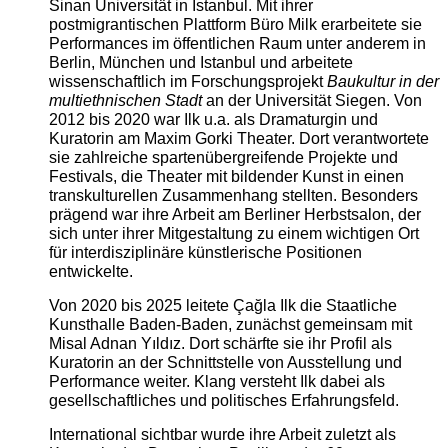
Sinan Universität in Istanbul. Mit ihrer
postmigrantischen Plattform Büro Milk erarbeitete sie
Performances im öffentlichen Raum unter anderem in
Berlin, München und Istanbul und arbeitete
wissenschaftlich im Forschungsprojekt
Baukultur in der
multiethnischen Stadt
an der Universität Siegen. Von
2012 bis 2020 war Ilk u.a. als Dramaturgin und
Kuratorin am Maxim Gorki Theater. Dort verantwortete
sie zahlreiche spartenübergreifende Projekte und
Festivals, die Theater mit bildender Kunst in einen
transkulturellen Zusammenhang stellten. Besonders
prägend war ihre Arbeit am Berliner Herbstsalon, der
sich unter ihrer Mitgestaltung zu einem wichtigen Ort
für interdisziplinäre künstlerische Positionen
entwickelte.
Von 2020 bis 2025 leitete Çağla Ilk die Staatliche
Kunsthalle Baden-Baden, zunächst gemeinsam mit
Misal Adnan Yıldız. Dort schärfte sie ihr Profil als
Kuratorin an der Schnittstelle von Ausstellung und
Performance weiter. Klang versteht Ilk dabei als
gesellschaftliches und politisches Erfahrungsfeld.
International sichtbar wurde ihre Arbeit zuletzt als