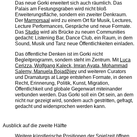
Das neue Gorki erweitert sich auch räumlich. Das
Palais am Festungsgraben wird nicht bloß
Erweiterungsfläche, sondern ein zweiter Denkraum.
Der
Marmorsaal
wird zu einem Ort für Musik, Lectures,
Lecture Performances, Gespräche und neue Formate.
Das
Studio
wird als Brücke zu neuen Communities
gedacht: Listening Bar, Dance Club, ein Raum, in dem
Sound, Musik und Tanz neue Öffentlichkeiten einladen.
Das öffentliche Denken ist im Gorki nicht
Begleitprogramm, sondern steht im Zentrum. Mit
Luca
Cerizza, Wolfgang Kaleck, Imran Ayata, Mohammad
Salemy, Manuela Bojadžijev
und weiteren Curators
und Dramaturgs at Large entstehen Formate, in denen
Recht, Erinnerung, Politik, Kunst, Migration,
Öffentlichkeit und globale Gegenwart miteinander
verbunden werden. Das Gorki soll ein Ort sein, an dem
nicht nur gezeigt wird, sondern auch gestritten, gefragt,
gedacht und widersprochen werden kann.
Ausblick auf die zweite Hälfte
Weitere künstlerische Positionen der Spielzeit öffnen