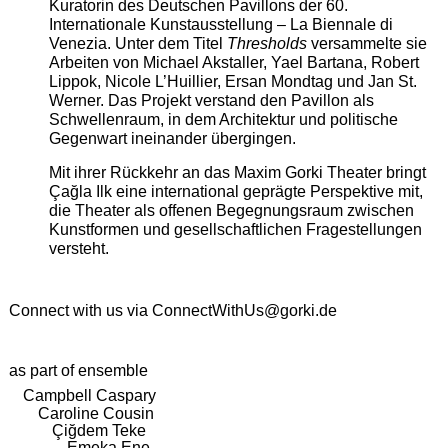
Kuratorin des Deutschen Pavillons der 60.
Internationale Kunstausstellung – La Biennale di
Venezia. Unter dem Titel
Thresholds
versammelte sie
Arbeiten von Michael Akstaller, Yael Bartana, Robert
Lippok, Nicole L’Huillier, Ersan Mondtag und Jan St.
Werner. Das Projekt verstand den Pavillon als
Schwellenraum, in dem Architektur und politische
Gegenwart ineinander übergingen.
Mit ihrer Rückkehr an das Maxim Gorki Theater bringt
Çağla Ilk eine international geprägte Perspektive mit,
die Theater als offenen Begegnungsraum zwischen
Kunstformen und gesellschaftlichen Fragestellungen
versteht.
Connect with us via
ConnectWithUs@gorki.de
as part of ensemble
Campbell Caspary
Caroline Cousin
Çiğdem Teke
Emeka Ene