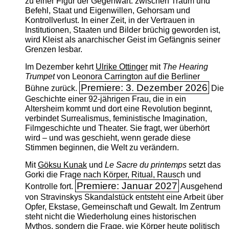
zu einer Figur der Gegenwart: zwischen Traum und
Befehl, Staat und Eigenwillen, Gehorsam und
Kontrollverlust. In einer Zeit, in der Vertrauen in
Institutionen, Staaten und Bilder brüchig geworden ist,
wird Kleist als anarchischer Geist im Gefängnis seiner
Grenzen lesbar.
Im Dezember kehrt
Ulrike Ottinger
mit
The ­Hearing
Trumpet
von Leonora Carrington auf die Berliner
Premiere: 3. Dezember 2026
Bühne zurück.
Die
Geschichte einer 92-jährigen Frau, die in ein
Altersheim kommt und dort eine Revolution beginnt,
verbindet Surrealismus, feministische Imagination,
Filmgeschichte und Theater. Sie fragt, wer überhört
wird – und was geschieht, wenn gerade diese
Stimmen beginnen, die Welt zu verändern.
Mit
Göksu Kunak
und
Le Sacre du printemps
setzt das
Gorki die Frage nach Körper, Ritual, Rausch und
Premiere: Januar 2027
Kontrolle fort.
Ausgehend
von Stravinskys Skandalstück entsteht eine Arbeit über
Opfer, Ekstase, Gemeinschaft und Gewalt. Im Zentrum
steht nicht die Wiederholung eines historischen
Mythos, sondern die Frage, wie Körper heute politisch