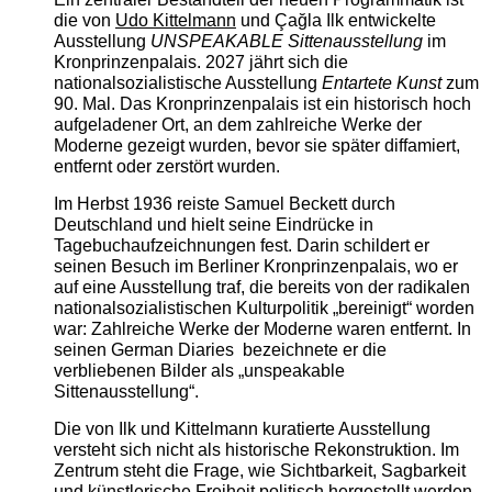
die von
Udo Kittelmann
und Çağla Ilk entwickelte
Ausstellung
UNSPEAKABLE Sittenausstellung
im
Kronprinzenpalais. 2027 jährt sich die
nationalsozialistische Ausstellung
Entartete Kunst
zum
90. Mal. Das Kronprinzenpalais ist ein historisch hoch
aufgeladener Ort, an dem zahlreiche Werke der
Moderne gezeigt wurden, bevor sie später diffamiert,
entfernt oder zerstört wurden.
Im Herbst 1936 reiste Samuel Beckett durch
Deutschland und hielt seine Eindrücke in
Tagebuchaufzeichnungen fest. Darin schildert er
seinen Besuch im Berliner Kronprinzenpalais, wo er
auf eine Ausstellung traf, die bereits von der radikalen
nationalsozialistischen Kulturpolitik „bereinigt“ worden
war: Zahlreiche Werke der Moderne waren entfernt. In
seinen German Diaries bezeichnete er die
verbliebenen Bilder als „unspeakable
Sittenausstellung“.
Die von Ilk und Kittelmann kuratierte Ausstellung
versteht sich nicht als historische Rekonstruktion. Im
Zentrum steht die Frage, wie Sichtbarkeit, Sagbarkeit
und künstlerische Freiheit politisch hergestellt werden