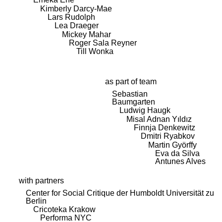
Kimberly Darcy-Mae
Lars Rudolph
Lea Draeger
Mickey Mahar
Roger Sala Reyner
Till Wonka
as part of team
Sebastian
Baumgarten
Ludwig Haugk
Misal Adnan Yıldız
Finnja Denkewitz
Dmitri Ryabkov
Martin Györffy
Eva da Silva
Antunes Alves
with partners
Center for Social Critique der Humboldt Universität zu
Berlin
Cricoteka Krakow
Performa NYC