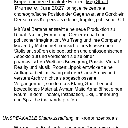
Körper und neue theatrale Formen.
Meg Stuart
Premiere: Juni 2027
bringt eine zentrale
choreografische Position der Gegenwart ans Gorki: ein
Denken des Körpers als offener, fragiler, politischer Ort.
Mit
Yael Bartana
entsteht eine neue Produktion zu
Ritual, Nation, Erinnerung, Gemeinschaft und
politischer Imagination.
Wu Tsang
und ihre Company
Moved by Motion nehmen sich eines klassischen
Stoffs an, spüren die poetischen und philosophischen
Aspekte auf und verdichten sie zu einer
phantastischen Welt aus Bewegung, Poesie, Virtual
Reality und Musik.
Robert Lippok
entwickelt eine
Auftragsarbeit im Dialog mit dem Gorki-Archiv und
versteht Archiv nicht als abgeschlossene
Vergangenheit, sondern als Klang, Speicher und
bewegliches Material.
Ayham Majid Agha
öffnet einen
Raum, in dem Theater, Installation, Exil, Erinnerung
und Sprache ineinandergreifen.
UNSPEAKABLE Sittenausstellung
im
Kronprinzenpalais
Ein zentraler Bestandteil der neuen Programmatik ist