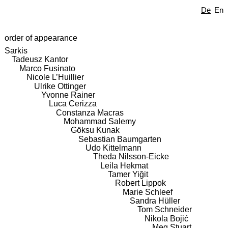
De
En
order of appearance
Sarkis
Tadeusz Kantor
Marco Fusinato
Nicole L’Huillier
Ulrike Ottinger
Yvonne Rainer
Luca Cerizza
Constanza Macras
Mohammad Salemy
Göksu Kunak
Sebastian Baumgarten
Udo Kittelmann
Theda Nilsson-Eicke
Leila Hekmat
Tamer Yiğit
Robert Lippok
Marie Schleef
Sandra Hüller
Tom Schneider
Nikola Bojić
Meg Stuart