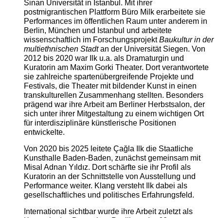
Sinan Universität in Istanbul. Mit ihrer
postmigrantischen Plattform Büro Milk erarbeitete sie
Performances im öffentlichen Raum unter anderem in
Berlin, München und Istanbul und arbeitete
wissenschaftlich im Forschungsprojekt
Baukultur in der
multiethnischen Stadt
an der Universität Siegen. Von
2012 bis 2020 war Ilk u.a. als Dramaturgin und
Kuratorin am Maxim Gorki Theater. Dort verantwortete
sie zahlreiche spartenübergreifende Projekte und
Festivals, die Theater mit bildender Kunst in einen
transkulturellen Zusammenhang stellten. Besonders
prägend war ihre Arbeit am Berliner Herbstsalon, der
sich unter ihrer Mitgestaltung zu einem wichtigen Ort
für interdisziplinäre künstlerische Positionen
entwickelte.
Von 2020 bis 2025 leitete Çağla Ilk die Staatliche
Kunsthalle Baden-Baden, zunächst gemeinsam mit
Misal Adnan Yıldız. Dort schärfte sie ihr Profil als
Kuratorin an der Schnittstelle von Ausstellung und
Performance weiter. Klang versteht Ilk dabei als
gesellschaftliches und politisches Erfahrungsfeld.
International sichtbar wurde ihre Arbeit zuletzt als