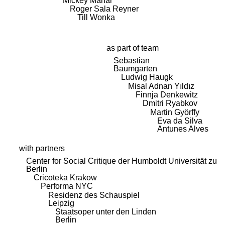
Mickey Mahar
Roger Sala Reyner
Till Wonka
as part of team
Sebastian
Baumgarten
Ludwig Haugk
Misal Adnan Yıldız
Finnja Denkewitz
Dmitri Ryabkov
Martin Györffy
Eva da Silva
Antunes Alves
with partners
Center for Social Critique der Humboldt Universität zu
Berlin
Cricoteka Krakow
Performa NYC
Residenz des Schauspiel
Leipzig
Staatsoper unter den Linden
Berlin