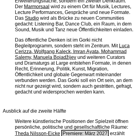
Erweiterungsfläche, sondern ein zweiter Denkraum.
Der
Marmorsaal
wird zu einem Ort für Musik, Lectures,
Lecture Performances, Gespräche und neue Formate.
Das
Studio
wird als Brücke zu neuen Communities
gedacht: Listening Bar, Dance Club, ein Raum, in dem
Sound, Musik und Tanz neue Öffentlichkeiten einladen.
Das öffentliche Denken ist im Gorki nicht
Begleitprogramm, sondern steht im Zentrum. Mit
Luca
Cerizza, Wolfgang Kaleck, Imran Ayata, Mohammad
Salemy, Manuela Bojadžijev
und weiteren Curators
und Dramaturgs at Large entstehen Formate, in denen
Recht, Erinnerung, Politik, Kunst, Migration,
Öffentlichkeit und globale Gegenwart miteinander
verbunden werden. Das Gorki soll ein Ort sein, an dem
nicht nur gezeigt wird, sondern auch gestritten, gefragt,
gedacht und widersprochen werden kann.
Ausblick auf die zweite Hälfte
Weitere künstlerische Positionen der Spielzeit öffnen
persönliche, politische und gesellschaftliche Räume:
Theda Nilsson-Eicke
Premiere: März 2027
erzählt