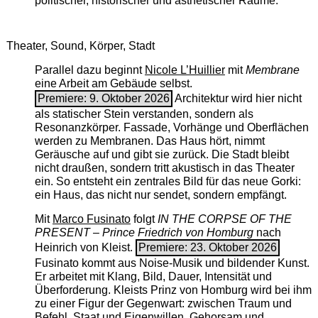
politischer, historischer und ästhetischer Räume.
Theater, Sound, Körper, Stadt
Parallel dazu beginnt
Nicole L’Huillier
mit ­
Membrane
eine Arbeit am Gebäude selbst.
Premiere: 9. Oktober 2026
Architektur wird hier nicht
als statischer Stein verstanden, sondern als
Resonanzkörper. Fassade, Vorhänge und Oberflächen
werden zu Membranen. Das Haus hört, nimmt
Geräusche auf und gibt sie zurück. Die Stadt bleibt
nicht draußen, sondern tritt akustisch in das Theater
ein. So entsteht ein zentrales Bild für das neue Gorki:
ein Haus, das nicht nur sendet, sondern empfängt.
Mit
Marco Fusinato
folgt
IN THE CORPSE OF THE
PRESENT – Prince Friedrich von Homburg
nach
Heinrich von Kleist.
Premiere: 23. Oktober 2026
Fusinato kommt aus Noise-Musik und bildender Kunst.
Er arbeitet mit Klang, Bild, Dauer, Intensität und
Überforderung. Kleists Prinz von Homburg wird bei ihm
zu einer Figur der Gegenwart: zwischen Traum und
Befehl, Staat und Eigenwillen, Gehorsam und