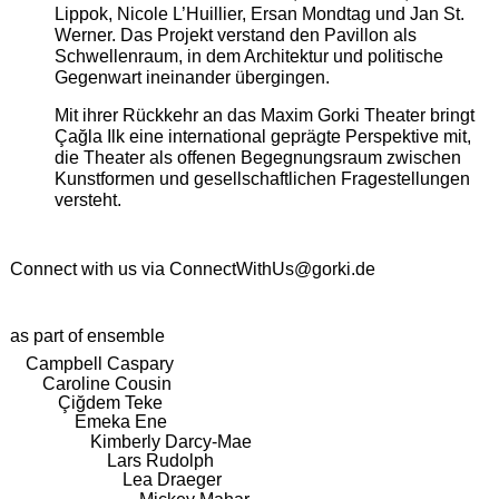
Lippok, Nicole L’Huillier, Ersan Mondtag und Jan St.
Werner. Das Projekt verstand den Pavillon als
Schwellenraum, in dem Architektur und politische
Gegenwart ineinander übergingen.
Mit ihrer Rückkehr an das Maxim Gorki Theater bringt
Çağla Ilk eine international geprägte Perspektive mit,
die Theater als offenen Begegnungsraum zwischen
Kunstformen und gesellschaftlichen Fragestellungen
versteht.
Connect with us via
ConnectWithUs@gorki.de
as part of ensemble
Campbell Caspary
Caroline Cousin
Çiğdem Teke
Emeka Ene
Kimberly Darcy-Mae
Lars Rudolph
Lea Draeger