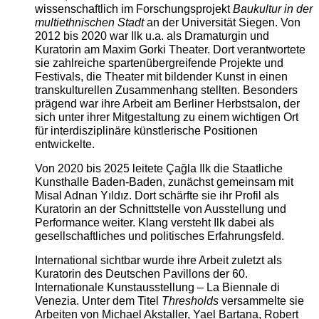
wissenschaftlich im Forschungsprojekt
Baukultur in der
multiethnischen Stadt
an der Universität Siegen. Von
2012 bis 2020 war Ilk u.a. als Dramaturgin und
Kuratorin am Maxim Gorki Theater. Dort verantwortete
sie zahlreiche spartenübergreifende Projekte und
Festivals, die Theater mit bildender Kunst in einen
transkulturellen Zusammenhang stellten. Besonders
prägend war ihre Arbeit am Berliner Herbstsalon, der
sich unter ihrer Mitgestaltung zu einem wichtigen Ort
für interdisziplinäre künstlerische Positionen
entwickelte.
Von 2020 bis 2025 leitete Çağla Ilk die Staatliche
Kunsthalle Baden-Baden, zunächst gemeinsam mit
Misal Adnan Yıldız. Dort schärfte sie ihr Profil als
Kuratorin an der Schnittstelle von Ausstellung und
Performance weiter. Klang versteht Ilk dabei als
gesellschaftliches und politisches Erfahrungsfeld.
International sichtbar wurde ihre Arbeit zuletzt als
Kuratorin des Deutschen Pavillons der 60.
Internationale Kunstausstellung – La Biennale di
Venezia. Unter dem Titel
Thresholds
versammelte sie
Arbeiten von Michael Akstaller, Yael Bartana, Robert