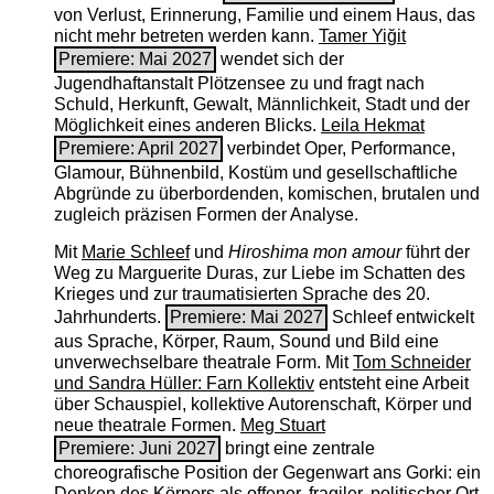
von Verlust, Erinnerung, Familie und einem Haus, das
nicht mehr betreten werden kann.
Tamer Yiğit
Premiere: Mai 2027
wendet sich der
Jugendhaftanstalt Plötzensee zu und fragt nach
Schuld, Herkunft, Gewalt, Männlichkeit, Stadt und der
Möglichkeit eines anderen Blicks.
Leila Hekmat
Premiere: April 2027
verbindet Oper, Performance,
Glamour, Bühnenbild, Kostüm und gesellschaftliche
Abgründe zu überbordenden, komischen, brutalen und
zugleich präzisen Formen der Analyse.
Mit
Marie Schleef
und
Hiroshima mon amour
führt der
Weg zu Marguerite Duras, zur Liebe im Schatten des
Krieges und zur traumatisierten Sprache des 20.
Jahrhunderts.
Premiere: Mai 2027
Schleef entwickelt
aus Sprache, Körper, Raum, Sound und Bild eine
unverwechselbare theatrale Form. Mit
Tom Schneider
und Sandra Hüller: Farn Kollektiv
entsteht eine Arbeit
über Schauspiel, kollektive Autorenschaft, Körper und
neue theatrale Formen.
Meg Stuart
Premiere: Juni 2027
bringt eine zentrale
choreografische Position der Gegenwart ans Gorki: ein
Denken des Körpers als offener, fragiler, politischer Ort.