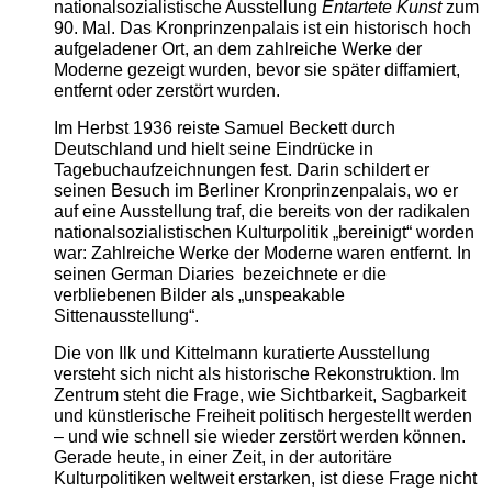
nationalsozialistische Ausstellung
Entartete Kunst
zum
90. Mal. Das Kronprinzenpalais ist ein historisch hoch
aufgeladener Ort, an dem zahlreiche Werke der
Moderne gezeigt wurden, bevor sie später diffamiert,
entfernt oder zerstört wurden.
Im Herbst 1936 reiste Samuel Beckett durch
Deutschland und hielt seine Eindrücke in
Tagebuchaufzeichnungen fest. Darin schildert er
seinen Besuch im Berliner Kronprinzenpalais, wo er
auf eine Ausstellung traf, die bereits von der radikalen
nationalsozialistischen Kulturpolitik „bereinigt“ worden
war: Zahlreiche Werke der Moderne waren entfernt. In
seinen German Diaries bezeichnete er die
verbliebenen Bilder als „unspeakable
Sittenausstellung“.
Die von Ilk und Kittelmann kuratierte Ausstellung
versteht sich nicht als historische Rekonstruktion. Im
Zentrum steht die Frage, wie Sichtbarkeit, Sagbarkeit
und künstlerische Freiheit politisch hergestellt werden
– und wie schnell sie wieder zerstört werden können.
Gerade heute, in einer Zeit, in der autoritäre
Kulturpolitiken weltweit erstarken, ist diese Frage nicht