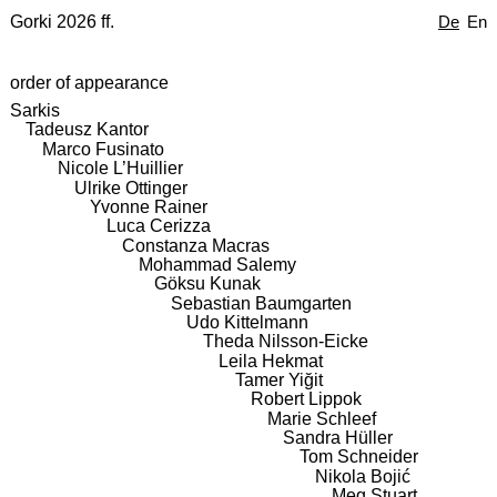
Gorki 2026 ff.
De
En
order of appearance
Sarkis
Tadeusz Kantor
Marco Fusinato
Nicole L’Huillier
Ulrike Ottinger
Yvonne Rainer
Luca Cerizza
Constanza Macras
Mohammad Salemy
Göksu Kunak
Sebastian Baumgarten
Udo Kittelmann
Theda Nilsson-Eicke
Leila Hekmat
Tamer Yiğit
Robert Lippok
Marie Schleef
Sandra Hüller
Tom Schneider
Nikola Bojić
Meg Stuart