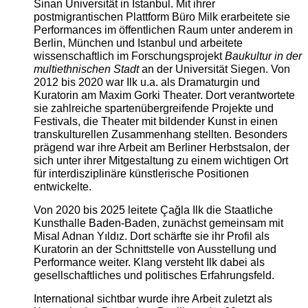
Sinan Universität in Istanbul. Mit ihrer
postmigrantischen Plattform Büro Milk erarbeitete sie
Performances im öffentlichen Raum unter anderem in
Berlin, München und Istanbul und arbeitete
wissenschaftlich im Forschungsprojekt
Baukultur in der
multiethnischen Stadt
an der Universität Siegen. Von
2012 bis 2020 war Ilk u.a. als Dramaturgin und
Kuratorin am Maxim Gorki Theater. Dort verantwortete
sie zahlreiche spartenübergreifende Projekte und
Festivals, die Theater mit bildender Kunst in einen
transkulturellen Zusammenhang stellten. Besonders
prägend war ihre Arbeit am Berliner Herbstsalon, der
sich unter ihrer Mitgestaltung zu einem wichtigen Ort
für interdisziplinäre künstlerische Positionen
entwickelte.
Von 2020 bis 2025 leitete Çağla Ilk die Staatliche
Kunsthalle Baden-Baden, zunächst gemeinsam mit
Misal Adnan Yıldız. Dort schärfte sie ihr Profil als
Kuratorin an der Schnittstelle von Ausstellung und
Performance weiter. Klang versteht Ilk dabei als
gesellschaftliches und politisches Erfahrungsfeld.
International sichtbar wurde ihre Arbeit zuletzt als