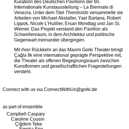
Kuratorin des Deutschen Pavillons der 60.
Internationale Kunstausstellung – La Biennale di
Venezia. Unter dem Titel
Thresholds
versammelte sie
Arbeiten von Michael Akstaller, Yael Bartana, Robert
Lippok, Nicole L’Huillier, Ersan Mondtag und Jan St.
Werner. Das Projekt verstand den Pavillon als
Schwellenraum, in dem Architektur und politische
Gegenwart ineinander übergingen.
Mit ihrer Rückkehr an das Maxim Gorki Theater bringt
Çağla Ilk eine international geprägte Perspektive mit,
die Theater als offenen Begegnungsraum zwischen
Kunstformen und gesellschaftlichen Fragestellungen
versteht.
Connect with us via
ConnectWithUs@gorki.de
as part of ensemble
Campbell Caspary
Caroline Cousin
Çiğdem Teke
Emeka Ene