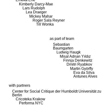
Kimberly Darcy-Mae
Lars Rudolph
Lea Draeger
Mickey Mahar
Roger Sala Reyner
Till Wonka
as part of team
Sebastian
Baumgarten
Ludwig Haugk
Misal Adnan Yıldız
Finnja Denkewitz
Dmitri Ryabkov
Martin Györffy
Eva da Silva
Antunes Alves
with partners
Center for Social Critique der Humboldt Universität zu
Berlin
Cricoteka Krakow
Performa NYC