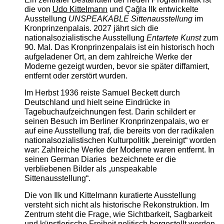
die von
Udo Kittelmann
und Çağla Ilk entwickelte
Ausstellung
UNSPEAKABLE Sittenausstellung
im
Kronprinzenpalais. 2027 jährt sich die
nationalsozialistische Ausstellung
Entartete Kunst
zum
90. Mal. Das Kronprinzenpalais ist ein historisch hoch
aufgeladener Ort, an dem zahlreiche Werke der
Moderne gezeigt wurden, bevor sie später diffamiert,
entfernt oder zerstört wurden.
Im Herbst 1936 reiste Samuel Beckett durch
Deutschland und hielt seine Eindrücke in
Tagebuchaufzeichnungen fest. Darin schildert er
seinen Besuch im Berliner Kronprinzenpalais, wo er
auf eine Ausstellung traf, die bereits von der radikalen
nationalsozialistischen Kulturpolitik „bereinigt“ worden
war: Zahlreiche Werke der Moderne waren entfernt. In
seinen German Diaries bezeichnete er die
verbliebenen Bilder als „unspeakable
Sittenausstellung“.
Die von Ilk und Kittelmann kuratierte Ausstellung
versteht sich nicht als historische Rekonstruktion. Im
Zentrum steht die Frage, wie Sichtbarkeit, Sagbarkeit
und künstlerische Freiheit politisch hergestellt werden