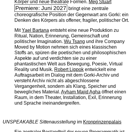
Körper und neue theatrale Formen.
Meg Stuart
Premiere: Juni 2027
bringt eine zentrale
choreografische Position der Gegenwart ans Gorki: ein
Denken des Körpers als offener, fragiler, politischer Ort.
Mit
Yael Bartana
entsteht eine neue Produktion zu
Ritual, Nation, Erinnerung, Gemeinschaft und
politischer Imagination.
Wu Tsang
und ihre Company
Moved by Motion nehmen sich eines klassischen
Stoffs an, spüren die poetischen und philosophischen
Aspekte auf und verdichten sie zu einer
phantastischen Welt aus Bewegung, Poesie, Virtual
Reality und Musik.
Robert Lippok
entwickelt eine
Auftragsarbeit im Dialog mit dem Gorki-Archiv und
versteht Archiv nicht als abgeschlossene
Vergangenheit, sondern als Klang, Speicher und
bewegliches Material.
Ayham Majid Agha
öffnet einen
Raum, in dem Theater, Installation, Exil, Erinnerung
und Sprache ineinandergreifen.
UNSPEAKABLE Sittenausstellung
im
Kronprinzenpalais
Ein zentraler Bestandteil der neuen Programmatik ist