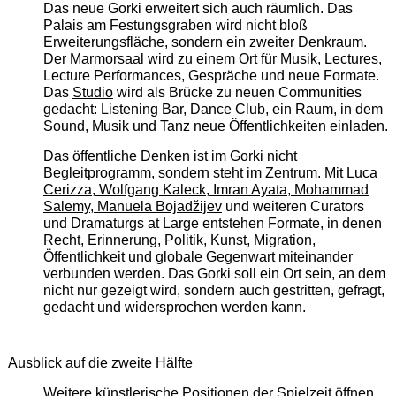
Das neue Gorki erweitert sich auch räumlich. Das
Palais am Festungsgraben wird nicht bloß
Erweiterungsfläche, sondern ein zweiter Denkraum.
Der
Marmorsaal
wird zu einem Ort für Musik, Lectures,
Lecture Performances, Gespräche und neue Formate.
Das
Studio
wird als Brücke zu neuen Communities
gedacht: Listening Bar, Dance Club, ein Raum, in dem
Sound, Musik und Tanz neue Öffentlichkeiten einladen.
Das öffentliche Denken ist im Gorki nicht
Begleitprogramm, sondern steht im Zentrum. Mit
Luca
Cerizza, Wolfgang Kaleck, Imran Ayata, Mohammad
Salemy, Manuela Bojadžijev
und weiteren Curators
und Dramaturgs at Large entstehen Formate, in denen
Recht, Erinnerung, Politik, Kunst, Migration,
Öffentlichkeit und globale Gegenwart miteinander
verbunden werden. Das Gorki soll ein Ort sein, an dem
nicht nur gezeigt wird, sondern auch gestritten, gefragt,
gedacht und widersprochen werden kann.
Ausblick auf die zweite Hälfte
Weitere künstlerische Positionen der Spielzeit öffnen