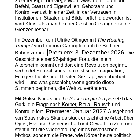
zu einer Figur der Gegenwart: zwischen Traum und
Befehl, Staat und Eigenwillen, Gehorsam und
Kontrollverlust. In einer Zeit, in der Vertrauen in
Institutionen, Staaten und Bilder brüchig geworden ist,
wird Kleist als anarchischer Geist im Gefängnis seiner
Grenzen lesbar.
Im Dezember kehrt
Ulrike Ottinger
mit
The ­Hearing
Trumpet
von Leonora Carrington auf die Berliner
Premiere: 3. Dezember 2026
Bühne zurück.
Die
Geschichte einer 92-jährigen Frau, die in ein
Altersheim kommt und dort eine Revolution beginnt,
verbindet Surrealismus, feministische Imagination,
Filmgeschichte und Theater. Sie fragt, wer überhört
wird – und was geschieht, wenn gerade diese
Stimmen beginnen, die Welt zu verändern.
Mit
Göksu Kunak
und
Le Sacre du printemps
setzt das
Gorki die Frage nach Körper, Ritual, Rausch und
Premiere: Januar 2027
Kontrolle fort.
Ausgehend
von Stravinskys Skandalstück entsteht eine Arbeit über
Opfer, Ekstase, Gemeinschaft und Gewalt. Im Zentrum
steht nicht die Wiederholung eines historischen
Mythos, sondern die Frage, wie Körper heute politisch