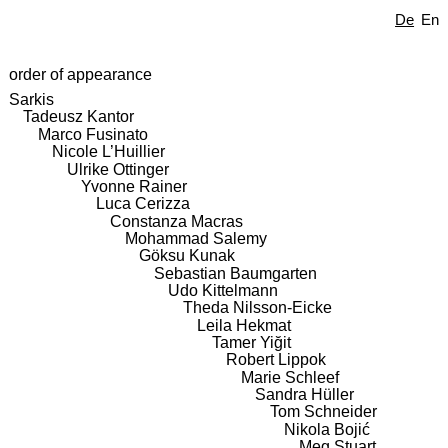
De
En
order of appearance
Sarkis
Tadeusz Kantor
Marco Fusinato
Nicole L’Huillier
Ulrike Ottinger
Yvonne Rainer
Luca Cerizza
Constanza Macras
Mohammad Salemy
Göksu Kunak
Sebastian Baumgarten
Udo Kittelmann
Theda Nilsson-Eicke
Leila Hekmat
Tamer Yiğit
Robert Lippok
Marie Schleef
Sandra Hüller
Tom Schneider
Nikola Bojić
Meg Stuart